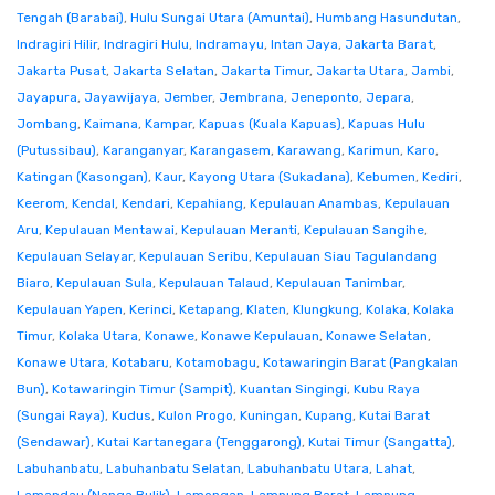
Tengah (Barabai)
,
Hulu Sungai Utara (Amuntai)
,
Humbang Hasundutan
,
Indragiri Hilir
,
Indragiri Hulu
,
Indramayu
,
Intan Jaya
,
Jakarta Barat
,
Jakarta Pusat
,
Jakarta Selatan
,
Jakarta Timur
,
Jakarta Utara
,
Jambi
,
Jayapura
,
Jayawijaya
,
Jember
,
Jembrana
,
Jeneponto
,
Jepara
,
Jombang
,
Kaimana
,
Kampar
,
Kapuas (Kuala Kapuas)
,
Kapuas Hulu
(Putussibau)
,
Karanganyar
,
Karangasem
,
Karawang
,
Karimun
,
Karo
,
Katingan (Kasongan)
,
Kaur
,
Kayong Utara (Sukadana)
,
Kebumen
,
Kediri
,
Keerom
,
Kendal
,
Kendari
,
Kepahiang
,
Kepulauan Anambas
,
Kepulauan
Aru
,
Kepulauan Mentawai
,
Kepulauan Meranti
,
Kepulauan Sangihe
,
Kepulauan Selayar
,
Kepulauan Seribu
,
Kepulauan Siau Tagulandang
Biaro
,
Kepulauan Sula
,
Kepulauan Talaud
,
Kepulauan Tanimbar
,
Kepulauan Yapen
,
Kerinci
,
Ketapang
,
Klaten
,
Klungkung
,
Kolaka
,
Kolaka
Timur
,
Kolaka Utara
,
Konawe
,
Konawe Kepulauan
,
Konawe Selatan
,
Konawe Utara
,
Kotabaru
,
Kotamobagu
,
Kotawaringin Barat (Pangkalan
Bun)
,
Kotawaringin Timur (Sampit)
,
Kuantan Singingi
,
Kubu Raya
(Sungai Raya)
,
Kudus
,
Kulon Progo
,
Kuningan
,
Kupang
,
Kutai Barat
(Sendawar)
,
Kutai Kartanegara (Tenggarong)
,
Kutai Timur (Sangatta)
,
Labuhanbatu
,
Labuhanbatu Selatan
,
Labuhanbatu Utara
,
Lahat
,