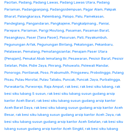
Pacitan
,
Padang
,
Padang Lawas
,
Padang Lawas Utara
,
Padang
Pariaman
,
Padangpanjang
,
Padangsidempuan
,
Pagar Alam
,
Pakpak
Bharat
,
Palangkaraya
,
Palembang
,
Palopo
,
Palu
,
Pamekasan
,
Pandeglang
,
Pangandaran
,
Pangkajene
,
Pangkalpinang.
,
Paniai
,
Parepare
,
Pariaman
,
Parigi Moutong
,
Pasaman
,
Pasaman Barat
,
Pasangkayu
,
Paser (Tana Paser)
,
Pasuruan
,
Pati
,
Payakumbuh
,
Pegunungan Arfak
,
Pegunungan Bintang
,
Pekalongan
,
Pekanbaru
,
Pelalawan
,
Pemalang
,
Pematangsiantar
,
Penajam Paser Utara
(Penajam)
,
Penukal Abab lematang Ilir
,
Pesawaran
,
Pesisir Barat
,
Pesisir
Selatan
,
Pidie
,
Pidie Jaya
,
Pinrang
,
Pohuwato
,
Polewali Mandar
,
Ponorogo
,
Pontianak
,
Poso
,
Prabumulih
,
Pringsewu
,
Probolinggo
,
Pulang
Pisau
,
Pulau Morotai
,
Pulau Taliabu
,
Puncak
,
Puncak Jaya
,
Purbalingga
,
Purwakarta
,
Purworejo
,
Raja Ampat
,
rak besi
,
rak besi siku lubang
,
rak
besi siku lubang 5 susun
,
rak besi siku lubang susun gudang arsip
kantor Aceh Barat
,
rak besi siku lubang susun gudang arsip kantor
Aceh Barat Daya
,
rak besi siku lubang susun gudang arsip kantor Aceh
Besar
,
rak besi siku lubang susun gudang arsip kantor Aceh Jaya
,
rak
besi siku lubang susun gudang arsip kantor Aceh Selatan
,
rak besi siku
lubang susun gudang arsip kantor Aceh Singkil
,
rak besi siku lubang