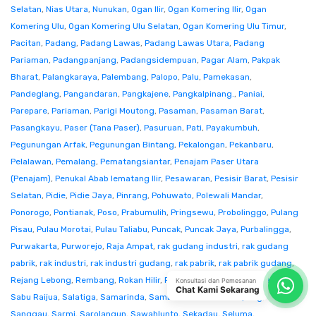
Selatan
,
Nias Utara
,
Nunukan
,
Ogan Ilir
,
Ogan Komering Ilir
,
Ogan
Komering Ulu
,
Ogan Komering Ulu Selatan
,
Ogan Komering Ulu Timur
,
Pacitan
,
Padang
,
Padang Lawas
,
Padang Lawas Utara
,
Padang
Pariaman
,
Padangpanjang
,
Padangsidempuan
,
Pagar Alam
,
Pakpak
Bharat
,
Palangkaraya
,
Palembang
,
Palopo
,
Palu
,
Pamekasan
,
Pandeglang
,
Pangandaran
,
Pangkajene
,
Pangkalpinang.
,
Paniai
,
Parepare
,
Pariaman
,
Parigi Moutong
,
Pasaman
,
Pasaman Barat
,
Pasangkayu
,
Paser (Tana Paser)
,
Pasuruan
,
Pati
,
Payakumbuh
,
Pegunungan Arfak
,
Pegunungan Bintang
,
Pekalongan
,
Pekanbaru
,
Pelalawan
,
Pemalang
,
Pematangsiantar
,
Penajam Paser Utara
(Penajam)
,
Penukal Abab lematang Ilir
,
Pesawaran
,
Pesisir Barat
,
Pesisir
Selatan
,
Pidie
,
Pidie Jaya
,
Pinrang
,
Pohuwato
,
Polewali Mandar
,
Ponorogo
,
Pontianak
,
Poso
,
Prabumulih
,
Pringsewu
,
Probolinggo
,
Pulang
Pisau
,
Pulau Morotai
,
Pulau Taliabu
,
Puncak
,
Puncak Jaya
,
Purbalingga
,
Purwakarta
,
Purworejo
,
Raja Ampat
,
rak gudang industri
,
rak gudang
pabrik
,
rak industri
,
rak industri gudang
,
rak pabrik
,
rak pabrik gudang
,
Rejang Lebong
,
Rembang
,
Rokan Hilir
,
Rokan Hulu
,
Rote Ndao
,
Sabang
,
Konsultasi dan Pemesanan
Chat Kami Sekarang
Sabu Raijua
,
Salatiga
,
Samarinda
,
Sambas
,
Samosir
,
Sampang
,
Sanggau
,
Sarmi
,
Sarolangun
,
Sawahlunto
,
Sekadau
,
Seluma
,