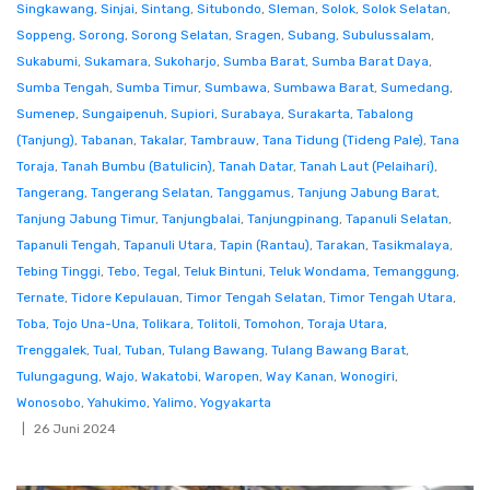
Singkawang
,
Sinjai
,
Sintang
,
Situbondo
,
Sleman
,
Solok
,
Solok Selatan
,
Soppeng
,
Sorong
,
Sorong Selatan
,
Sragen
,
Subang
,
Subulussalam
,
Sukabumi
,
Sukamara
,
Sukoharjo
,
Sumba Barat
,
Sumba Barat Daya
,
Sumba Tengah
,
Sumba Timur
,
Sumbawa
,
Sumbawa Barat
,
Sumedang
,
Sumenep
,
Sungaipenuh
,
Supiori
,
Surabaya
,
Surakarta
,
Tabalong
(Tanjung)
,
Tabanan
,
Takalar
,
Tambrauw
,
Tana Tidung (Tideng Pale)
,
Tana
Toraja
,
Tanah Bumbu (Batulicin)
,
Tanah Datar
,
Tanah Laut (Pelaihari)
,
Tangerang
,
Tangerang Selatan
,
Tanggamus
,
Tanjung Jabung Barat
,
Tanjung Jabung Timur
,
Tanjungbalai
,
Tanjungpinang
,
Tapanuli Selatan
,
Tapanuli Tengah
,
Tapanuli Utara
,
Tapin (Rantau)
,
Tarakan
,
Tasikmalaya
,
Tebing Tinggi
,
Tebo
,
Tegal
,
Teluk Bintuni
,
Teluk Wondama
,
Temanggung
,
Ternate
,
Tidore Kepulauan
,
Timor Tengah Selatan
,
Timor Tengah Utara
,
Toba
,
Tojo Una-Una
,
Tolikara
,
Tolitoli
,
Tomohon
,
Toraja Utara
,
Trenggalek
,
Tual
,
Tuban
,
Tulang Bawang
,
Tulang Bawang Barat
,
Tulungagung
,
Wajo
,
Wakatobi
,
Waropen
,
Way Kanan
,
Wonogiri
,
Wonosobo
,
Yahukimo
,
Yalimo
,
Yogyakarta
26 Juni 2024