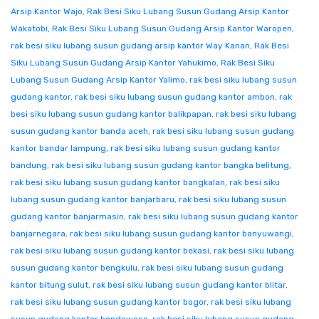
Arsip Kantor Wajo
,
Rak Besi Siku Lubang Susun Gudang Arsip Kantor
Wakatobi
,
Rak Besi Siku Lubang Susun Gudang Arsip Kantor Waropen
,
rak besi siku lubang susun gudang arsip kantor Way Kanan
,
Rak Besi
Siku Lubang Susun Gudang Arsip Kantor Yahukimo
,
Rak Besi Siku
Lubang Susun Gudang Arsip Kantor Yalimo
,
rak besi siku lubang susun
gudang kantor
,
rak besi siku lubang susun gudang kantor ambon
,
rak
besi siku lubang susun gudang kantor balikpapan
,
rak besi siku lubang
susun gudang kantor banda aceh
,
rak besi siku lubang susun gudang
kantor bandar lampung
,
rak besi siku lubang susun gudang kantor
bandung
,
rak besi siku lubang susun gudang kantor bangka belitung
,
rak besi siku lubang susun gudang kantor bangkalan
,
rak besi siku
lubang susun gudang kantor banjarbaru
,
rak besi siku lubang susun
gudang kantor banjarmasin
,
rak besi siku lubang susun gudang kantor
banjarnegara
,
rak besi siku lubang susun gudang kantor banyuwangi
,
rak besi siku lubang susun gudang kantor bekasi
,
rak besi siku lubang
susun gudang kantor bengkulu
,
rak besi siku lubang susun gudang
kantor bitung sulut
,
rak besi siku lubang susun gudang kantor blitar
,
rak besi siku lubang susun gudang kantor bogor
,
rak besi siku lubang