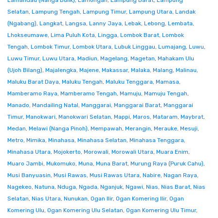
Lamandau (Nanga Bulik)
,
Lamongan
,
Lampung Barat
,
Lampung
Selatan
,
Lampung Tengah
,
Lampung Timur
,
Lampung Utara
,
Landak
(Ngabang)
,
Langkat
,
Langsa
,
Lanny Jaya
,
Lebak
,
Lebong
,
Lembata
,
Lhokseumawe
,
Lima Puluh Kota
,
Lingga
,
Lombok Barat
,
Lombok
Tengah
,
Lombok Timur
,
Lombok Utara
,
Lubuk Linggau
,
Lumajang
,
Luwu
,
Luwu Timur
,
Luwu Utara
,
Madiun
,
Magelang
,
Magetan
,
Mahakam Ulu
(Ujoh Bilang)
,
Majalengka
,
Majene
,
Makassar
,
Malaka
,
Malang
,
Malinau
,
Maluku Barat Daya
,
Maluku Tengah
,
Maluku Tenggara
,
Mamasa
,
Mamberamo Raya
,
Mamberamo Tengah
,
Mamuju
,
Mamuju Tengah
,
Manado
,
Mandailing Natal
,
Manggarai
,
Manggarai Barat
,
Manggarai
Timur
,
Manokwari
,
Manokwari Selatan
,
Mappi
,
Maros
,
Mataram
,
Maybrat
,
Medan
,
Melawi (Nanga Pinoh)
,
Mempawah
,
Merangin
,
Merauke
,
Mesuji
,
Metro
,
Mimika
,
Minahasa
,
Minahasa Selatan
,
Minahasa Tenggara
,
Minahasa Utara
,
Mojokerto
,
Morowali
,
Morowali Utara
,
Muara Enim
,
Muaro Jambi
,
Mukomuko
,
Muna
,
Muna Barat
,
Murung Raya (Puruk Cahu)
,
Musi Banyuasin
,
Musi Rawas
,
Musi Rawas Utara
,
Nabire
,
Nagan Raya
,
Nagekeo
,
Natuna
,
Nduga
,
Ngada
,
Nganjuk
,
Ngawi
,
Nias
,
Nias Barat
,
Nias
Selatan
,
Nias Utara
,
Nunukan
,
Ogan Ilir
,
Ogan Komering Ilir
,
Ogan
Komering Ulu
,
Ogan Komering Ulu Selatan
,
Ogan Komering Ulu Timur
,