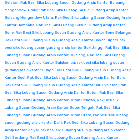
Selatan
,
Rak Besi Siku Lubang Susun Gudang Arsip Kantor Bolaang
Mongondow Timur
,
Rak Besi Siku Lubang Susun Gudang Arsip Kantor
Bolaang Mongondow Utara
,
Rak Besi Siku Lubang Susun Gudang Arsip
Kantor Bombana
,
Rak Besi Siku Lubang Susun Gudang Arsip Kantor
Bone
,
Rak Besi Siku Lubang Susun Gudang Arsip Kantor Bone Bolango
,
Rak Besi Siku Lubang Susun Gudang Arsip Kantor Boven Digoel
,
rak
besi siku lubang susun gudang arsip kantor Bukittinggi
,
Rak Besi Siku
Lubang Susun Gudang Arsip Kantor Buleleng
,
Rak Besi Siku Lubang
Susun Gudang Arsip Kantor Bulukumba
,
rak besi siku lubang susun
gudang arsip kantor Bungo
,
Rak Besi Siku Lubang Susun Gudang Arsip
Kantor Buol
,
Rak Besi Siku Lubang Susun Gudang Arsip Kantor Buru
,
Rak Besi Siku Lubang Susun Gudang Arsip Kantor Buru Selatan
,
Rak
Besi Siku Lubang Susun Gudang Arsip Kantor Buton
,
Rak Besi Siku
Lubang Susun Gudang Arsip Kantor Buton Selatan
,
Rak Besi Siku
Lubang Susun Gudang Arsip Kantor Buton Tengah
,
Rak Besi Siku
Lubang Susun Gudang Arsip Kantor Buton Utara
,
rak besi siku lubang
susun gudang arsip kantor Dairi
,
Rak Besi Siku Lubang Susun Gudang
Arsip Kantor Deiyai
,
rak besi siku lubang susun gudang arsip kantor
Deli Serdang
,
Rak Besi Siku Lubang Susun Gudang Arsip Kantor