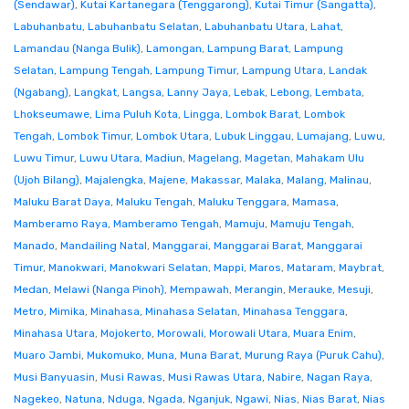
(Sendawar)
,
Kutai Kartanegara (Tenggarong)
,
Kutai Timur (Sangatta)
,
Labuhanbatu
,
Labuhanbatu Selatan
,
Labuhanbatu Utara
,
Lahat
,
Lamandau (Nanga Bulik)
,
Lamongan
,
Lampung Barat
,
Lampung
Selatan
,
Lampung Tengah
,
Lampung Timur
,
Lampung Utara
,
Landak
(Ngabang)
,
Langkat
,
Langsa
,
Lanny Jaya
,
Lebak
,
Lebong
,
Lembata
,
Lhokseumawe
,
Lima Puluh Kota
,
Lingga
,
Lombok Barat
,
Lombok
Tengah
,
Lombok Timur
,
Lombok Utara
,
Lubuk Linggau
,
Lumajang
,
Luwu
,
Luwu Timur
,
Luwu Utara
,
Madiun
,
Magelang
,
Magetan
,
Mahakam Ulu
(Ujoh Bilang)
,
Majalengka
,
Majene
,
Makassar
,
Malaka
,
Malang
,
Malinau
,
Maluku Barat Daya
,
Maluku Tengah
,
Maluku Tenggara
,
Mamasa
,
Mamberamo Raya
,
Mamberamo Tengah
,
Mamuju
,
Mamuju Tengah
,
Manado
,
Mandailing Natal
,
Manggarai
,
Manggarai Barat
,
Manggarai
Timur
,
Manokwari
,
Manokwari Selatan
,
Mappi
,
Maros
,
Mataram
,
Maybrat
,
Medan
,
Melawi (Nanga Pinoh)
,
Mempawah
,
Merangin
,
Merauke
,
Mesuji
,
Metro
,
Mimika
,
Minahasa
,
Minahasa Selatan
,
Minahasa Tenggara
,
Minahasa Utara
,
Mojokerto
,
Morowali
,
Morowali Utara
,
Muara Enim
,
Muaro Jambi
,
Mukomuko
,
Muna
,
Muna Barat
,
Murung Raya (Puruk Cahu)
,
Musi Banyuasin
,
Musi Rawas
,
Musi Rawas Utara
,
Nabire
,
Nagan Raya
,
Nagekeo
,
Natuna
,
Nduga
,
Ngada
,
Nganjuk
,
Ngawi
,
Nias
,
Nias Barat
,
Nias