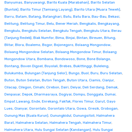
Banyumas
,
Banyuwangi
,
Barito Kuala (Marabahan)
,
Barito Selatan
(Buntok)
,
Barito Timur (Tamiang Layang)
,
Barito Utara (Muara Teweh)
,
Barru
,
Batam
,
Batang
,
Batanghari
,
Batu
,
Batu Bara
,
Bau-Bau
,
Bekasi
,
Belitung
,
Belitung Timur
,
Belu
,
Bener Meriah
,
Bengkalis
,
Bengkayang
,
Bengkulu
,
Bengkulu Selatan
,
Bengkulu Tengah
,
Bengkulu Utara
,
Berau
(Tanjung Redeb)
,
Biak Numfor
,
Bima
,
Binjai
,
Bintan
,
Bireuen
,
Bitung
,
Blitar
,
Blora
,
Boalemo
,
Bogor
,
Bojonegoro
,
Bolaang Mongondow
,
Bolaang Mongondow Selatan
,
Bolaang Mongondow Timur
,
Bolaang
Mongondow Utara
,
Bombana
,
Bondowoso
,
Bone
,
Bone Bolango
,
Bontang
,
Boven Digoel
,
Boyolali
,
Brebes
,
Bukittinggi
,
Buleleng
,
Bulukumba
,
Bulungan (Tanjung Selor)
,
Bungo
,
Buol
,
Buru
,
Buru Selatan
,
Buton
,
Buton Selatan
,
Buton Tengah
,
Buton Utara
,
Ciamis
,
Cianjur
,
Cilacap
,
Cilegon
,
Cimahi
,
Cirebon
,
Dairi
,
Deiyai
,
Deli Serdang
,
Demak
,
Denpasar
,
Depok
,
Dharmasraya
,
Dogiyai
,
Dompu
,
Donggala
,
Dumai
,
Empat Lawang
,
Ende
,
Enrekang
,
Fakfak
,
Flores Timur
,
Garut
,
Gayo
Lues
,
Gianyar
,
Gorontalo
,
Gorontalo Utara
,
Gowa
,
Gresik
,
Grobogan
,
Gunung Mas (Kuala Kurun)
,
Gunungkidul
,
Gunungsitoli
,
Halmahera
Barat
,
Halmahera Selatan
,
Halmahera Tengah
,
Halmahera Timur
,
Halmahera Utara
,
Hulu Sungai Selatan (Kandangan)
,
Hulu Sungai