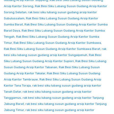
Gudang Arsip Kantor Soppeng
,
Rak Besi Siku Lubang Susun Gudang
Arsip Kantor Sorong
,
Rak Besi Siku Lubang Susun Gudang Arsip Kantor
Sorong Selatan
,
rak besi siku lubang susun gudang arsip kantor
Subulussalam
,
Rak Besi Siku Lubang Susun Gudang Arsip Kantor
Sumba Barat
,
Rak Besi Siku Lubang Susun Gudang Arsip Kantor Sumba
Barat Daya
,
Rak Besi Siku Lubang Susun Gudang Arsip Kantor Sumba
Tengah
,
Rak Besi Siku Lubang Susun Gudang Arsip Kantor Sumba
Timur
,
Rak Besi Siku Lubang Susun Gudang Arsip Kantor Sumbawa
,
Rak Besi Siku Lubang Susun Gudang Arsip Kantor Sumbawa Barat
,
rak
besi siku lubang susun gudang arsip kantor Sungaipenuh
,
Rak Besi
Siku Lubang Susun Gudang Arsip Kantor Supiori
,
Rak Besi Siku Lubang
Susun Gudang Arsip Kantor Tabanan
,
Rak Besi Siku Lubang Susun
Gudang Arsip Kantor Takalar
,
Rak Besi Siku Lubang Susun Gudang
Arsip Kantor Tambrauw
,
Rak Besi Siku Lubang Susun Gudang Arsip
Kantor Tana Toraja
,
rak besi siku lubang susun gudang arsip kantor
Tanah Datar
,
rak besi siku lubang susun gudang arsip kantor
Tanggamus
,
rak besi siku lubang susun gudang arsip kantor Tanjung
Jabung Barat
,
rak besi siku lubang susun gudang arsip kantor Tanjung
Jabung Timur
,
rak besi siku lubang susun gudang arsip kantor