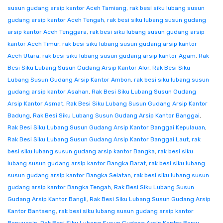
susun gudang arsip kantor Aceh Tamiang
,
rak besi siku lubang susun
gudang arsip kantor Aceh Tengah
,
rak besi siku lubang susun gudang
arsip kantor Aceh Tenggara
,
rak besi siku lubang susun gudang arsip
kantor Aceh Timur
,
rak besi siku lubang susun gudang arsip kantor
Aceh Utara
,
rak besi siku lubang susun gudang arsip kantor Agam
,
Rak
Besi Siku Lubang Susun Gudang Arsip Kantor Alor
,
Rak Besi Siku
Lubang Susun Gudang Arsip Kantor Ambon
,
rak besi siku lubang susun
gudang arsip kantor Asahan
,
Rak Besi Siku Lubang Susun Gudang
Arsip Kantor Asmat
,
Rak Besi Siku Lubang Susun Gudang Arsip Kantor
Badung
,
Rak Besi Siku Lubang Susun Gudang Arsip Kantor Banggai
,
Rak Besi Siku Lubang Susun Gudang Arsip Kantor Banggai Kepulauan
,
Rak Besi Siku Lubang Susun Gudang Arsip Kantor Banggai Laut
,
rak
besi siku lubang susun gudang arsip kantor Bangka
,
rak besi siku
lubang susun gudang arsip kantor Bangka Barat
,
rak besi siku lubang
susun gudang arsip kantor Bangka Selatan
,
rak besi siku lubang susun
gudang arsip kantor Bangka Tengah
,
Rak Besi Siku Lubang Susun
Gudang Arsip Kantor Bangli
,
Rak Besi Siku Lubang Susun Gudang Arsip
Kantor Bantaeng
,
rak besi siku lubang susun gudang arsip kantor