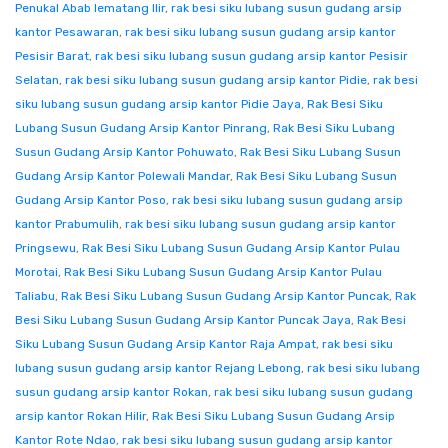
Penukal Abab lematang Ilir
,
rak besi siku lubang susun gudang arsip
kantor Pesawaran
,
rak besi siku lubang susun gudang arsip kantor
Pesisir Barat
,
rak besi siku lubang susun gudang arsip kantor Pesisir
Selatan
,
rak besi siku lubang susun gudang arsip kantor Pidie
,
rak besi
siku lubang susun gudang arsip kantor Pidie Jaya
,
Rak Besi Siku
Lubang Susun Gudang Arsip Kantor Pinrang
,
Rak Besi Siku Lubang
Susun Gudang Arsip Kantor Pohuwato
,
Rak Besi Siku Lubang Susun
Gudang Arsip Kantor Polewali Mandar
,
Rak Besi Siku Lubang Susun
Gudang Arsip Kantor Poso
,
rak besi siku lubang susun gudang arsip
kantor Prabumulih
,
rak besi siku lubang susun gudang arsip kantor
Pringsewu
,
Rak Besi Siku Lubang Susun Gudang Arsip Kantor Pulau
Morotai
,
Rak Besi Siku Lubang Susun Gudang Arsip Kantor Pulau
Taliabu
,
Rak Besi Siku Lubang Susun Gudang Arsip Kantor Puncak
,
Rak
Besi Siku Lubang Susun Gudang Arsip Kantor Puncak Jaya
,
Rak Besi
Siku Lubang Susun Gudang Arsip Kantor Raja Ampat
,
rak besi siku
lubang susun gudang arsip kantor Rejang Lebong
,
rak besi siku lubang
susun gudang arsip kantor Rokan
,
rak besi siku lubang susun gudang
arsip kantor Rokan Hilir
,
Rak Besi Siku Lubang Susun Gudang Arsip
Kantor Rote Ndao
,
rak besi siku lubang susun gudang arsip kantor