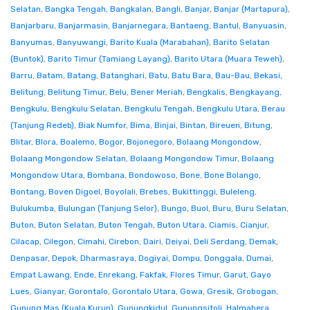
Selatan
,
Bangka Tengah
,
Bangkalan
,
Bangli
,
Banjar
,
Banjar (Martapura)
,
Banjarbaru
,
Banjarmasin
,
Banjarnegara
,
Bantaeng
,
Bantul
,
Banyuasin
,
Banyumas
,
Banyuwangi
,
Barito Kuala (Marabahan)
,
Barito Selatan
(Buntok)
,
Barito Timur (Tamiang Layang)
,
Barito Utara (Muara Teweh)
,
Barru
,
Batam
,
Batang
,
Batanghari
,
Batu
,
Batu Bara
,
Bau-Bau
,
Bekasi
,
Belitung
,
Belitung Timur
,
Belu
,
Bener Meriah
,
Bengkalis
,
Bengkayang
,
Bengkulu
,
Bengkulu Selatan
,
Bengkulu Tengah
,
Bengkulu Utara
,
Berau
(Tanjung Redeb)
,
Biak Numfor
,
Bima
,
Binjai
,
Bintan
,
Bireuen
,
Bitung
,
Blitar
,
Blora
,
Boalemo
,
Bogor
,
Bojonegoro
,
Bolaang Mongondow
,
Bolaang Mongondow Selatan
,
Bolaang Mongondow Timur
,
Bolaang
Mongondow Utara
,
Bombana
,
Bondowoso
,
Bone
,
Bone Bolango
,
Bontang
,
Boven Digoel
,
Boyolali
,
Brebes
,
Bukittinggi
,
Buleleng
,
Bulukumba
,
Bulungan (Tanjung Selor)
,
Bungo
,
Buol
,
Buru
,
Buru Selatan
,
Buton
,
Buton Selatan
,
Buton Tengah
,
Buton Utara
,
Ciamis
,
Cianjur
,
Cilacap
,
Cilegon
,
Cimahi
,
Cirebon
,
Dairi
,
Deiyai
,
Deli Serdang
,
Demak
,
Denpasar
,
Depok
,
Dharmasraya
,
Dogiyai
,
Dompu
,
Donggala
,
Dumai
,
Empat Lawang
,
Ende
,
Enrekang
,
Fakfak
,
Flores Timur
,
Garut
,
Gayo
Lues
,
Gianyar
,
Gorontalo
,
Gorontalo Utara
,
Gowa
,
Gresik
,
Grobogan
,
Gunung Mas (Kuala Kurun)
,
Gunungkidul
,
Gunungsitoli
,
Halmahera