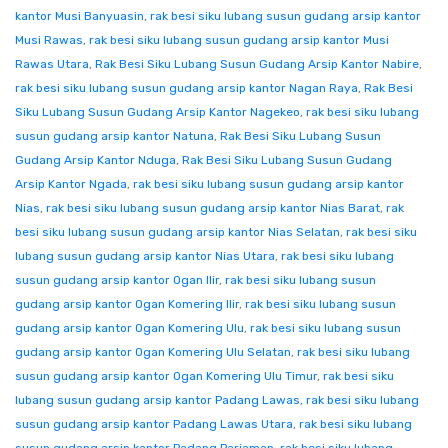
kantor Musi Banyuasin
,
rak besi siku lubang susun gudang arsip kantor
Musi Rawas
,
rak besi siku lubang susun gudang arsip kantor Musi
Rawas Utara
,
Rak Besi Siku Lubang Susun Gudang Arsip Kantor Nabire
,
rak besi siku lubang susun gudang arsip kantor Nagan Raya
,
Rak Besi
Siku Lubang Susun Gudang Arsip Kantor Nagekeo
,
rak besi siku lubang
susun gudang arsip kantor Natuna
,
Rak Besi Siku Lubang Susun
Gudang Arsip Kantor Nduga
,
Rak Besi Siku Lubang Susun Gudang
Arsip Kantor Ngada
,
rak besi siku lubang susun gudang arsip kantor
Nias
,
rak besi siku lubang susun gudang arsip kantor Nias Barat
,
rak
besi siku lubang susun gudang arsip kantor Nias Selatan
,
rak besi siku
lubang susun gudang arsip kantor Nias Utara
,
rak besi siku lubang
susun gudang arsip kantor Ogan Ilir
,
rak besi siku lubang susun
gudang arsip kantor Ogan Komering Ilir
,
rak besi siku lubang susun
gudang arsip kantor Ogan Komering Ulu
,
rak besi siku lubang susun
gudang arsip kantor Ogan Komering Ulu Selatan
,
rak besi siku lubang
susun gudang arsip kantor Ogan Komering Ulu Timur
,
rak besi siku
lubang susun gudang arsip kantor Padang Lawas
,
rak besi siku lubang
susun gudang arsip kantor Padang Lawas Utara
,
rak besi siku lubang