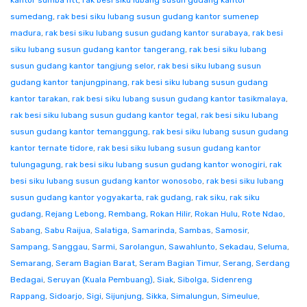
kantor sumba ntt
,
rak besi siku lubang susun gudang kantor
sumedang
,
rak besi siku lubang susun gudang kantor sumenep
madura
,
rak besi siku lubang susun gudang kantor surabaya
,
rak besi
siku lubang susun gudang kantor tangerang
,
rak besi siku lubang
susun gudang kantor tangjung selor
,
rak besi siku lubang susun
gudang kantor tanjungpinang
,
rak besi siku lubang susun gudang
kantor tarakan
,
rak besi siku lubang susun gudang kantor tasikmalaya
,
rak besi siku lubang susun gudang kantor tegal
,
rak besi siku lubang
susun gudang kantor temanggung
,
rak besi siku lubang susun gudang
kantor ternate tidore
,
rak besi siku lubang susun gudang kantor
tulungagung
,
rak besi siku lubang susun gudang kantor wonogiri
,
rak
besi siku lubang susun gudang kantor wonosobo
,
rak besi siku lubang
susun gudang kantor yogyakarta
,
rak gudang
,
rak siku
,
rak siku
gudang
,
Rejang Lebong
,
Rembang
,
Rokan Hilir
,
Rokan Hulu
,
Rote Ndao
,
Sabang
,
Sabu Raijua
,
Salatiga
,
Samarinda
,
Sambas
,
Samosir
,
Sampang
,
Sanggau
,
Sarmi
,
Sarolangun
,
Sawahlunto
,
Sekadau
,
Seluma
,
Semarang
,
Seram Bagian Barat
,
Seram Bagian Timur
,
Serang
,
Serdang
Bedagai
,
Seruyan (Kuala Pembuang)
,
Siak
,
Sibolga
,
Sidenreng
Rappang
,
Sidoarjo
,
Sigi
,
Sijunjung
,
Sikka
,
Simalungun
,
Simeulue
,