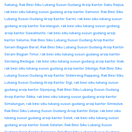
Sabang
,
Rak Besi Siku Lubang Susun Gudang Arsip Kantor Sabu Raijua
,
rak besi siku lubang susun gudang arsip kantor Samosir
,
Rak Besi Siku
Lubang Susun Gudang Arsip Kantor Sarmi
,
rak besi siku lubang susun
gudang arsip kantor Sarolangun
,
rak besi siku lubang susun gudang
arsip kantor Sawahlunto
,
rak besi siku lubang susun gudang arsip
kantor Seluma
,
Rak Besi Siku Lubang Susun Gudang Arsip Kantor
Seram Bagian Barat
,
Rak Besi Siku Lubang Susun Gudang Arsip Kantor
Seram Bagian Timur
,
rak besi siku lubang susun gudang arsip kantor
Serdang Bedagai
,
rak besi siku lubang susun gudang arsip kantor Siak
,
rak besi siku lubang susun gudang arsip kantor Sibolga
,
Rak Besi Siku
Lubang Susun Gudang Arsip Kantor Sidenreng Rappang
,
Rak Besi Siku
Lubang Susun Gudang Arsip Kantor Sigi
,
rak besi siku lubang susun
gudang arsip kantor Sijunjung
,
Rak Besi Siku Lubang Susun Gudang
Arsip Kantor Sikka
,
rak besi siku lubang susun gudang arsip kantor
Simalungun
,
rak besi siku lubang susun gudang arsip kantor Simeulue
,
Rak Besi Siku Lubang Susun Gudang Arsip Kantor Sinjai
,
rak besi siku
lubang susun gudang arsip kantor Solok
,
rak besi siku lubang susun
gudang arsip kantor Solok Selatan
,
Rak Besi Siku Lubang Susun