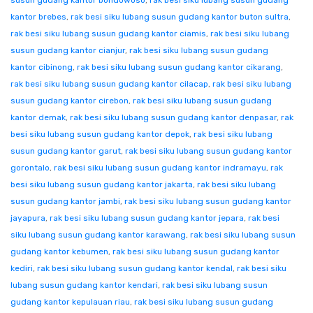
susun gudang kantor bondowoso
,
rak besi siku lubang susun gudang
kantor brebes
,
rak besi siku lubang susun gudang kantor buton sultra
,
rak besi siku lubang susun gudang kantor ciamis
,
rak besi siku lubang
susun gudang kantor cianjur
,
rak besi siku lubang susun gudang
kantor cibinong
,
rak besi siku lubang susun gudang kantor cikarang
,
rak besi siku lubang susun gudang kantor cilacap
,
rak besi siku lubang
susun gudang kantor cirebon
,
rak besi siku lubang susun gudang
kantor demak
,
rak besi siku lubang susun gudang kantor denpasar
,
rak
besi siku lubang susun gudang kantor depok
,
rak besi siku lubang
susun gudang kantor garut
,
rak besi siku lubang susun gudang kantor
gorontalo
,
rak besi siku lubang susun gudang kantor indramayu
,
rak
besi siku lubang susun gudang kantor jakarta
,
rak besi siku lubang
susun gudang kantor jambi
,
rak besi siku lubang susun gudang kantor
jayapura
,
rak besi siku lubang susun gudang kantor jepara
,
rak besi
siku lubang susun gudang kantor karawang
,
rak besi siku lubang susun
gudang kantor kebumen
,
rak besi siku lubang susun gudang kantor
kediri
,
rak besi siku lubang susun gudang kantor kendal
,
rak besi siku
lubang susun gudang kantor kendari
,
rak besi siku lubang susun
gudang kantor kepulauan riau
,
rak besi siku lubang susun gudang