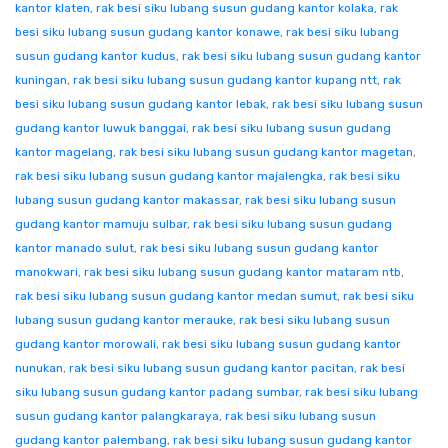
kantor klaten
,
rak besi siku lubang susun gudang kantor kolaka
,
rak
besi siku lubang susun gudang kantor konawe
,
rak besi siku lubang
susun gudang kantor kudus
,
rak besi siku lubang susun gudang kantor
kuningan
,
rak besi siku lubang susun gudang kantor kupang ntt
,
rak
besi siku lubang susun gudang kantor lebak
,
rak besi siku lubang susun
gudang kantor luwuk banggai
,
rak besi siku lubang susun gudang
kantor magelang
,
rak besi siku lubang susun gudang kantor magetan
,
rak besi siku lubang susun gudang kantor majalengka
,
rak besi siku
lubang susun gudang kantor makassar
,
rak besi siku lubang susun
gudang kantor mamuju sulbar
,
rak besi siku lubang susun gudang
kantor manado sulut
,
rak besi siku lubang susun gudang kantor
manokwari
,
rak besi siku lubang susun gudang kantor mataram ntb
,
rak besi siku lubang susun gudang kantor medan sumut
,
rak besi siku
lubang susun gudang kantor merauke
,
rak besi siku lubang susun
gudang kantor morowali
,
rak besi siku lubang susun gudang kantor
nunukan
,
rak besi siku lubang susun gudang kantor pacitan
,
rak besi
siku lubang susun gudang kantor padang sumbar
,
rak besi siku lubang
susun gudang kantor palangkaraya
,
rak besi siku lubang susun
gudang kantor palembang
,
rak besi siku lubang susun gudang kantor