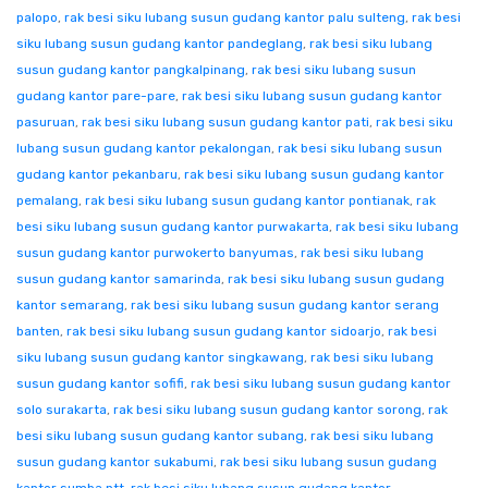
palopo
,
rak besi siku lubang susun gudang kantor palu sulteng
,
rak besi
siku lubang susun gudang kantor pandeglang
,
rak besi siku lubang
susun gudang kantor pangkalpinang
,
rak besi siku lubang susun
gudang kantor pare-pare
,
rak besi siku lubang susun gudang kantor
pasuruan
,
rak besi siku lubang susun gudang kantor pati
,
rak besi siku
lubang susun gudang kantor pekalongan
,
rak besi siku lubang susun
gudang kantor pekanbaru
,
rak besi siku lubang susun gudang kantor
pemalang
,
rak besi siku lubang susun gudang kantor pontianak
,
rak
besi siku lubang susun gudang kantor purwakarta
,
rak besi siku lubang
susun gudang kantor purwokerto banyumas
,
rak besi siku lubang
susun gudang kantor samarinda
,
rak besi siku lubang susun gudang
kantor semarang
,
rak besi siku lubang susun gudang kantor serang
banten
,
rak besi siku lubang susun gudang kantor sidoarjo
,
rak besi
siku lubang susun gudang kantor singkawang
,
rak besi siku lubang
susun gudang kantor sofifi
,
rak besi siku lubang susun gudang kantor
solo surakarta
,
rak besi siku lubang susun gudang kantor sorong
,
rak
besi siku lubang susun gudang kantor subang
,
rak besi siku lubang
susun gudang kantor sukabumi
,
rak besi siku lubang susun gudang