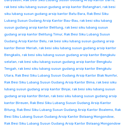
Banyuasin
,
Rak Besi Siku Lubang Susun Gudang Arsip Kantor Barru
,
rak besi siku lubang susun gudang arsip kantor Batanghari
,
rak besi
siku lubang susun gudang arsip kantor Batu Bara
,
Rak Besi Siku
Lubang Susun Gudang Arsip Kantor Bau-Bau
,
rak besi siku lubang
susun gudang arsip kantor Belitung
,
rak besi siku lubang susun
gudang arsip kantor Belitung Timur
,
Rak Besi Siku Lubang Susun
Gudang Arsip Kantor Belu
,
rak besi siku lubang susun gudang arsip
kantor Bener Meriah
,
rak besi siku lubang susun gudang arsip kantor
Bengkalis
,
rak besi siku lubang susun gudang arsip kantor Bengkulu
selatan
,
rak besi siku lubang susun gudang arsip kantor Bengkulu
Tengah
,
rak besi siku lubang susun gudang arsip kantor Bengkulu
Utara
,
Rak Besi Siku Lubang Susun Gudang Arsip Kantor Biak Numfor
,
Rak Besi Siku Lubang Susun Gudang Arsip Kantor Bima
,
rak besi siku
lubang susun gudang arsip kantor Binjai
,
rak besi siku lubang susun
gudang arsip kantor Bintan
,
rak besi siku lubang susun gudang arsip
kantor Bireuen
,
Rak Besi Siku Lubang Susun Gudang Arsip Kantor
Bitung
,
Rak Besi Siku Lubang Susun Gudang Arsip Kantor Boalemo
,
Rak
Besi Siku Lubang Susun Gudang Arsip Kantor Bolaang Mongondow
,
Rak Besi Siku Lubang Susun Gudang Arsip Kantor Bolaang Mongondow