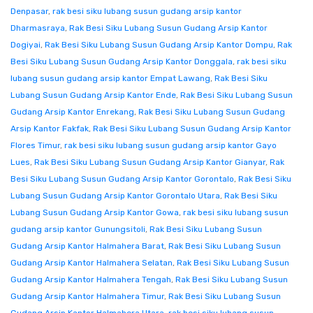
Denpasar
,
rak besi siku lubang susun gudang arsip kantor
Dharmasraya
,
Rak Besi Siku Lubang Susun Gudang Arsip Kantor
Dogiyai
,
Rak Besi Siku Lubang Susun Gudang Arsip Kantor Dompu
,
Rak
Besi Siku Lubang Susun Gudang Arsip Kantor Donggala
,
rak besi siku
lubang susun gudang arsip kantor Empat Lawang
,
Rak Besi Siku
Lubang Susun Gudang Arsip Kantor Ende
,
Rak Besi Siku Lubang Susun
Gudang Arsip Kantor Enrekang
,
Rak Besi Siku Lubang Susun Gudang
Arsip Kantor Fakfak
,
Rak Besi Siku Lubang Susun Gudang Arsip Kantor
Flores Timur
,
rak besi siku lubang susun gudang arsip kantor Gayo
Lues
,
Rak Besi Siku Lubang Susun Gudang Arsip Kantor Gianyar
,
Rak
Besi Siku Lubang Susun Gudang Arsip Kantor Gorontalo
,
Rak Besi Siku
Lubang Susun Gudang Arsip Kantor Gorontalo Utara
,
Rak Besi Siku
Lubang Susun Gudang Arsip Kantor Gowa
,
rak besi siku lubang susun
gudang arsip kantor Gunungsitoli
,
Rak Besi Siku Lubang Susun
Gudang Arsip Kantor Halmahera Barat
,
Rak Besi Siku Lubang Susun
Gudang Arsip Kantor Halmahera Selatan
,
Rak Besi Siku Lubang Susun
Gudang Arsip Kantor Halmahera Tengah
,
Rak Besi Siku Lubang Susun
Gudang Arsip Kantor Halmahera Timur
,
Rak Besi Siku Lubang Susun