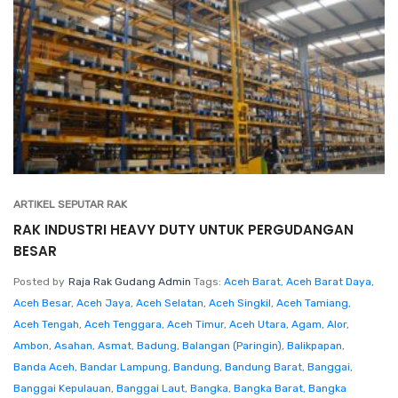
ARTIKEL SEPUTAR RAK
RAK INDUSTRI HEAVY DUTY UNTUK PERGUDANGAN
BESAR
Posted by
Raja Rak Gudang Admin
Tags:
Aceh Barat
,
Aceh Barat Daya
,
Aceh Besar
,
Aceh Jaya
,
Aceh Selatan
,
Aceh Singkil
,
Aceh Tamiang
,
Aceh Tengah
,
Aceh Tenggara
,
Aceh Timur
,
Aceh Utara
,
Agam
,
Alor
,
Ambon
,
Asahan
,
Asmat
,
Badung
,
Balangan (Paringin)
,
Balikpapan
,
Banda Aceh
,
Bandar Lampung
,
Bandung
,
Bandung Barat
,
Banggai
,
Banggai Kepulauan
,
Banggai Laut
,
Bangka
,
Bangka Barat
,
Bangka