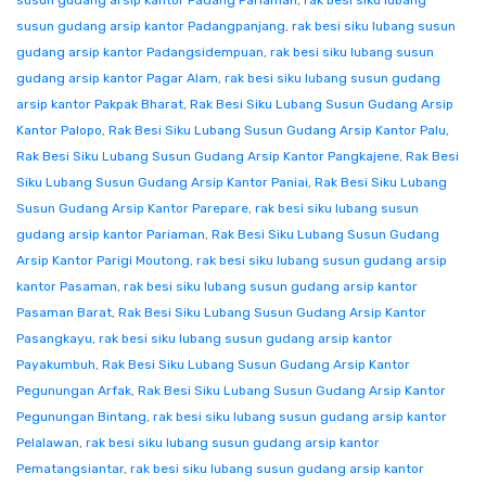
susun gudang arsip kantor Padang Pariaman
,
rak besi siku lubang
susun gudang arsip kantor Padangpanjang
,
rak besi siku lubang susun
gudang arsip kantor Padangsidempuan
,
rak besi siku lubang susun
gudang arsip kantor Pagar Alam
,
rak besi siku lubang susun gudang
arsip kantor Pakpak Bharat
,
Rak Besi Siku Lubang Susun Gudang Arsip
Kantor Palopo
,
Rak Besi Siku Lubang Susun Gudang Arsip Kantor Palu
,
Rak Besi Siku Lubang Susun Gudang Arsip Kantor Pangkajene
,
Rak Besi
Siku Lubang Susun Gudang Arsip Kantor Paniai
,
Rak Besi Siku Lubang
Susun Gudang Arsip Kantor Parepare
,
rak besi siku lubang susun
gudang arsip kantor Pariaman
,
Rak Besi Siku Lubang Susun Gudang
Arsip Kantor Parigi Moutong
,
rak besi siku lubang susun gudang arsip
kantor Pasaman
,
rak besi siku lubang susun gudang arsip kantor
Pasaman Barat
,
Rak Besi Siku Lubang Susun Gudang Arsip Kantor
Pasangkayu
,
rak besi siku lubang susun gudang arsip kantor
Payakumbuh
,
Rak Besi Siku Lubang Susun Gudang Arsip Kantor
Pegunungan Arfak
,
Rak Besi Siku Lubang Susun Gudang Arsip Kantor
Pegunungan Bintang
,
rak besi siku lubang susun gudang arsip kantor
Pelalawan
,
rak besi siku lubang susun gudang arsip kantor
Pematangsiantar
,
rak besi siku lubang susun gudang arsip kantor