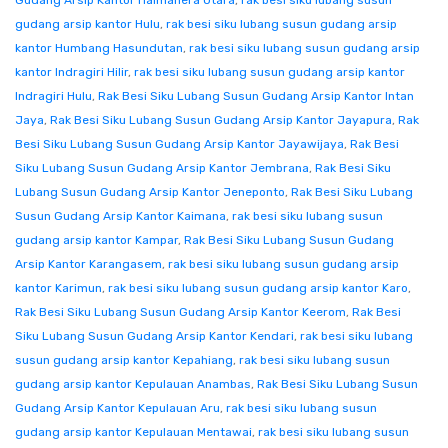
Gudang Arsip Kantor Halmahera Utara
,
rak besi siku lubang susun
gudang arsip kantor Hulu
,
rak besi siku lubang susun gudang arsip
kantor Humbang Hasundutan
,
rak besi siku lubang susun gudang arsip
kantor Indragiri Hilir
,
rak besi siku lubang susun gudang arsip kantor
Indragiri Hulu
,
Rak Besi Siku Lubang Susun Gudang Arsip Kantor Intan
Jaya
,
Rak Besi Siku Lubang Susun Gudang Arsip Kantor Jayapura
,
Rak
Besi Siku Lubang Susun Gudang Arsip Kantor Jayawijaya
,
Rak Besi
Siku Lubang Susun Gudang Arsip Kantor Jembrana
,
Rak Besi Siku
Lubang Susun Gudang Arsip Kantor Jeneponto
,
Rak Besi Siku Lubang
Susun Gudang Arsip Kantor Kaimana
,
rak besi siku lubang susun
gudang arsip kantor Kampar
,
Rak Besi Siku Lubang Susun Gudang
Arsip Kantor Karangasem
,
rak besi siku lubang susun gudang arsip
kantor Karimun
,
rak besi siku lubang susun gudang arsip kantor Karo
,
Rak Besi Siku Lubang Susun Gudang Arsip Kantor Keerom
,
Rak Besi
Siku Lubang Susun Gudang Arsip Kantor Kendari
,
rak besi siku lubang
susun gudang arsip kantor Kepahiang
,
rak besi siku lubang susun
gudang arsip kantor Kepulauan Anambas
,
Rak Besi Siku Lubang Susun
Gudang Arsip Kantor Kepulauan Aru
,
rak besi siku lubang susun
gudang arsip kantor Kepulauan Mentawai
,
rak besi siku lubang susun