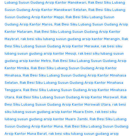
Lubang Susun Gudang Arsip Kantor Manokwari
,
Rak Besi Siku Lubang
Susun Gudang Arsip Kantor Manokwari Selatan
,
Rak Besi Siku Lubang
Susun Gudang Arsip Kantor Mappi
,
Rak Besi Siku Lubang Susun
Gudang Arsip Kantor Maros
,
Rak Besi Siku Lubang Susun Gudang Arsip
Kantor Mataram
,
Rak Besi Siku Lubang Susun Gudang Arsip Kantor
Maybrat
,
rak besi siku lubang susun gudang arsip kantor Merangin
,
Rak
Besi Siku Lubang Susun Gudang Arsip Kantor Merauke
,
rak besi siku
lubang susun gudang arsip kantor Mesuji
,
rak besi siku lubang susun
gudang arsip kantor Metro
,
Rak Besi Siku Lubang Susun Gudang Arsip
Kantor Mimika
,
Rak Besi Siku Lubang Susun Gudang Arsip Kantor
Minahasa
,
Rak Besi Siku Lubang Susun Gudang Arsip Kantor Minahasa
Selatan
,
Rak Besi Siku Lubang Susun Gudang Arsip Kantor Minahasa
Tenggara
,
Rak Besi Siku Lubang Susun Gudang Arsip Kantor Minahasa
Utara
,
Rak Besi Siku Lubang Susun Gudang Arsip Kantor Morowali
,
Rak
Besi Siku Lubang Susun Gudang Arsip Kantor Morowali Utara
,
rak besi
siku lubang susun gudang arsip kantor Muara Enim
,
rak besi siku
lubang susun gudang arsip kantor Muaro Jambi
,
Rak Besi Siku Lubang
Susun Gudang Arsip Kantor Muna
,
Rak Besi Siku Lubang Susun Gudang
Arsip Kantor Muna Barat
,
rak besi siku lubang susun gudang arsip