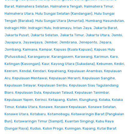
Barat
,
Halmahera Selatan
,
Halmahera Tengah
,
Halmahera Timur
,
Halmahera Utara
,
Hulu Sungai Selatan (Kandangan)
,
Hulu Sungai
Tengah (Barabai)
,
Hulu Sungai Utara (Amuntai)
,
Humbang Hasundutan
,
Indragiri Hilir
,
Indragiri Hulu
,
Indramayu
,
Intan Jaya
,
Jakarta Barat
,
Jakarta Pusat
,
Jakarta Selatan
,
Jakarta Timur
,
Jakarta Utara
,
Jambi
,
Jayapura
,
Jayawijaya
,
Jember
,
Jembrana
,
Jeneponto
,
Jepara
,
Jombang
,
Kaimana
,
Kampar
,
Kapuas (Kuala Kapuas)
,
Kapuas Hulu
(Putussibau)
,
Karanganyar
,
Karangasem
,
Karawang
,
Karimun
,
Karo
,
Katingan (Kasongan)
,
Kaur
,
Kayong Utara (Sukadana)
,
Kebumen
,
Kediri
,
Keerom
,
Kendal
,
Kendari
,
Kepahiang
,
Kepulauan Anambas
,
Kepulauan
Aru
,
Kepulauan Mentawai
,
Kepulauan Meranti
,
Kepulauan Sangihe
,
Kepulauan Selayar
,
Kepulauan Seribu
,
Kepulauan Siau Tagulandang
Biaro
,
Kepulauan Sula
,
Kepulauan Talaud
,
Kepulauan Tanimbar
,
Kepulauan Yapen
,
Kerinci
,
Ketapang
,
Klaten
,
Klungkung
,
Kolaka
,
Kolaka
Timur
,
Kolaka Utara
,
Konawe
,
Konawe Kepulauan
,
Konawe Selatan
,
Konawe Utara
,
Kotabaru
,
Kotamobagu
,
Kotawaringin Barat (Pangkalan
Bun)
,
Kotawaringin Timur (Sampit)
,
Kuantan Singingi
,
Kubu Raya
(Sungai Raya)
,
Kudus
,
Kulon Progo
,
Kuningan
,
Kupang
,
Kutai Barat