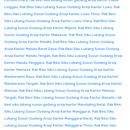
Lombok Utara
,
rak besi siku lubang susun gudang arsip kantor Lubuk
Linggau
,
Rak Besi Siku Lubang Susun Gudang Arsip Kantor Luwu
,
Rak
Besi Siku Lubang Susun Gudang Arsip Kantor Luwu Timur
,
Rak Besi
Siku Lubang Susun Gudang Arsip Kantor Luwu Utara
,
Rak Besi Siku
Lubang Susun Gudang Arsip Kantor Majene
,
Rak Besi Siku Lubang
Susun Gudang Arsip Kantor Makassar
,
Rak Besi Siku Lubang Susun
Gudang Arsip Kantor Malaka
,
Rak Besi Siku Lubang Susun Gudang
Arsip Kantor Maluku Barat Daya
,
Rak Besi Siku Lubang Susun Gudang
Arsip Kantor Maluku Tengah
,
Rak Besi Siku Lubang Susun Gudang Arsip
Kantor Maluku Tenggara
,
Rak Besi Siku Lubang Susun Gudang Arsip
Kantor Mamasa
,
Rak Besi Siku Lubang Susun Gudang Arsip Kantor
Mamberamo Raya
,
Rak Besi Siku Lubang Susun Gudang Arsip Kantor
Mamberamo Tengah
,
Rak Besi Siku Lubang Susun Gudang Arsip Kantor
Mamuju
,
Rak Besi Siku Lubang Susun Gudang Arsip Kantor Mamuju
Tengah
,
Rak Besi Siku Lubang Susun Gudang Arsip Kantor Manado
,
rak
besi siku lubang susun gudang arsip kantor Mandailing Natal
,
Rak Besi
Siku Lubang Susun Gudang Arsip Kantor Manggarai
,
Rak Besi Siku
Lubang Susun Gudang Arsip Kantor Manggarai Barat
,
Rak Besi Siku
Lubang Susun Gudang Arsip Kantor Manggarai Timur
,
Rak Besi Siku