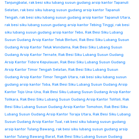
Tanjungbalai
,
rak besi siku lubang susun gudang arsip kantor Tapanuli
Selatan
,
rak besi siku lubang susun gudang arsip kantor Tapanuli
Tengah
,
rak besi siku lubang susun gudang arsip kantor Tapanuli Utara
,
rak besi siku lubang susun gudang arsip kantor Tebing Tinggi
,
rak besi
siku lubang susun gudang arsip kantor Tebo
,
Rak Besi Siku Lubang
Susun Gudang Arsip Kantor Teluk Bintuni
,
Rak Besi Siku Lubang Susun
Gudang Arsip Kantor Teluk Wondama
,
Rak Besi Siku Lubang Susun
Gudang Arsip Kantor Ternate
,
Rak Besi Siku Lubang Susun Gudang
Arsip Kantor Tidore Kepulauan
,
Rak Besi Siku Lubang Susun Gudang
Arsip Kantor Timor Tengah Selatan
,
Rak Besi Siku Lubang Susun
Gudang Arsip Kantor Timor Tengah Utara
,
rak besi siku lubang susun
gudang arsip kantor Toba
,
Rak Besi Siku Lubang Susun Gudang Arsip
Kantor Tojo Una-Una
,
Rak Besi Siku Lubang Susun Gudang Arsip Kantor
Tolikara
,
Rak Besi Siku Lubang Susun Gudang Arsip Kantor Tolitoli
,
Rak
Besi Siku Lubang Susun Gudang Arsip Kantor Tomohon
,
Rak Besi Siku
Lubang Susun Gudang Arsip Kantor Toraja Utara
,
Rak Besi Siku Lubang
Susun Gudang Arsip Kantor Tual
,
rak besi siku lubang susun gudang
arsip kantor Tulang Bawang
,
rak besi siku lubang susun gudang arsip
kantor Tulang Bawang Barat
,
Rak Besi Siku Lubang Susun Gudang