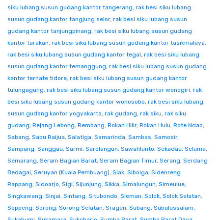
siku lubang susun gudang kantor tangerang
,
rak besi siku lubang
susun gudang kantor tangjung selor
,
rak besi siku lubang susun
gudang kantor tanjungpinang
,
rak besi siku lubang susun gudang
kantor tarakan
,
rak besi siku lubang susun gudang kantor tasikmalaya
,
rak besi siku lubang susun gudang kantor tegal
,
rak besi siku lubang
susun gudang kantor temanggung
,
rak besi siku lubang susun gudang
kantor ternate tidore
,
rak besi siku lubang susun gudang kantor
tulungagung
,
rak besi siku lubang susun gudang kantor wonogiri
,
rak
besi siku lubang susun gudang kantor wonosobo
,
rak besi siku lubang
susun gudang kantor yogyakarta
,
rak gudang
,
rak siku
,
rak siku
gudang
,
Rejang Lebong
,
Rembang
,
Rokan Hilir
,
Rokan Hulu
,
Rote Ndao
,
Sabang
,
Sabu Raijua
,
Salatiga
,
Samarinda
,
Sambas
,
Samosir
,
Sampang
,
Sanggau
,
Sarmi
,
Sarolangun
,
Sawahlunto
,
Sekadau
,
Seluma
,
Semarang
,
Seram Bagian Barat
,
Seram Bagian Timur
,
Serang
,
Serdang
Bedagai
,
Seruyan (Kuala Pembuang)
,
Siak
,
Sibolga
,
Sidenreng
Rappang
,
Sidoarjo
,
Sigi
,
Sijunjung
,
Sikka
,
Simalungun
,
Simeulue
,
Singkawang
,
Sinjai
,
Sintang
,
Situbondo
,
Sleman
,
Solok
,
Solok Selatan
,
Soppeng
,
Sorong
,
Sorong Selatan
,
Sragen
,
Subang
,
Subulussalam
,
Sukabumi
,
Sukamara
,
Sukoharjo
,
Sumba Barat
,
Sumba Barat Daya
,