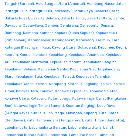
Tengah (Barabai)
,
Hulu Sungai Utara (Amuntai)
,
Humbang Hasundutan
,
Indragiri Hilir
,
Indragiri Hulu
,
Indramayu
,
Intan Jaya
,
Jakarta Barat
,
Jakarta Pusat
,
Jakarta Selatan
,
Jakarta Timur
,
Jakarta Utara
,
Jambi
,
Jayapura
,
Jayawijaya
,
Jember
,
Jembrana
,
Jeneponto
,
Jepara
,
Jombang
,
Kaimana
,
Kampar
,
Kapuas (Kuala Kapuas)
,
Kapuas Hulu
(Putussibau)
,
Karanganyar
,
Karangasem
,
Karawang
,
Karimun
,
Karo
,
Katingan (Kasongan)
,
Kaur
,
Kayong Utara (Sukadana)
,
Kebumen
,
Kediri
,
Keerom
,
Kendal
,
Kendari
,
Kepahiang
,
Kepulauan Anambas
,
Kepulauan
Aru
,
Kepulauan Mentawai
,
Kepulauan Meranti
,
Kepulauan Sangihe
,
Kepulauan Selayar
,
Kepulauan Seribu
,
Kepulauan Siau Tagulandang
Biaro
,
Kepulauan Sula
,
Kepulauan Talaud
,
Kepulauan Tanimbar
,
Kepulauan Yapen
,
Kerinci
,
Ketapang
,
Klaten
,
Klungkung
,
Kolaka
,
Kolaka
Timur
,
Kolaka Utara
,
Konawe
,
Konawe Kepulauan
,
Konawe Selatan
,
Konawe Utara
,
Kotabaru
,
Kotamobagu
,
Kotawaringin Barat (Pangkalan
Bun)
,
Kotawaringin Timur (Sampit)
,
Kuantan Singingi
,
Kubu Raya
(Sungai Raya)
,
Kudus
,
Kulon Progo
,
Kuningan
,
Kupang
,
Kutai Barat
(Sendawar)
,
Kutai Kartanegara (Tenggarong)
,
Kutai Timur (Sangatta)
,
Labuhanbatu
,
Labuhanbatu Selatan
,
Labuhanbatu Utara
,
Lahat
,
Lamandau (Nanga Bulik)
,
Lamongan
,
Lampung Barat
,
Lampung