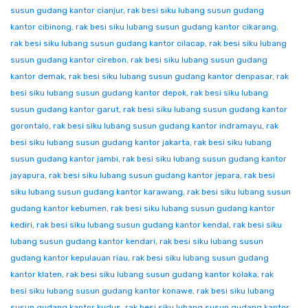
susun gudang kantor cianjur
,
rak besi siku lubang susun gudang
kantor cibinong
,
rak besi siku lubang susun gudang kantor cikarang
,
rak besi siku lubang susun gudang kantor cilacap
,
rak besi siku lubang
susun gudang kantor cirebon
,
rak besi siku lubang susun gudang
kantor demak
,
rak besi siku lubang susun gudang kantor denpasar
,
rak
besi siku lubang susun gudang kantor depok
,
rak besi siku lubang
susun gudang kantor garut
,
rak besi siku lubang susun gudang kantor
gorontalo
,
rak besi siku lubang susun gudang kantor indramayu
,
rak
besi siku lubang susun gudang kantor jakarta
,
rak besi siku lubang
susun gudang kantor jambi
,
rak besi siku lubang susun gudang kantor
jayapura
,
rak besi siku lubang susun gudang kantor jepara
,
rak besi
siku lubang susun gudang kantor karawang
,
rak besi siku lubang susun
gudang kantor kebumen
,
rak besi siku lubang susun gudang kantor
kediri
,
rak besi siku lubang susun gudang kantor kendal
,
rak besi siku
lubang susun gudang kantor kendari
,
rak besi siku lubang susun
gudang kantor kepulauan riau
,
rak besi siku lubang susun gudang
kantor klaten
,
rak besi siku lubang susun gudang kantor kolaka
,
rak
besi siku lubang susun gudang kantor konawe
,
rak besi siku lubang
susun gudang kantor kudus
,
rak besi siku lubang susun gudang kantor