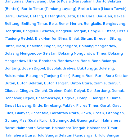
Banyumas
,
Banyuwangi
,
Barito Kuala (Marabahan)
,
Barito Selatan
(Buntok)
,
Barito Timur (Tamiang Layang)
,
Barito Utara (Muara Teweh)
,
Barru
,
Batam
,
Batang
,
Batanghari
,
Batu
,
Batu Bara
,
Bau-Bau
,
Bekasi
,
Belitung
,
Belitung Timur
,
Belu
,
Bener Meriah
,
Bengkalis
,
Bengkayang
,
Bengkulu
,
Bengkulu Selatan
,
Bengkulu Tengah
,
Bengkulu Utara
,
Berau
(Tanjung Redeb)
,
Biak Numfor
,
Bima
,
Binjai
,
Bintan
,
Bireuen
,
Bitung
,
Blitar
,
Blora
,
Boalemo
,
Bogor
,
Bojonegoro
,
Bolaang Mongondow
,
Bolaang Mongondow Selatan
,
Bolaang Mongondow Timur
,
Bolaang
Mongondow Utara
,
Bombana
,
Bondowoso
,
Bone
,
Bone Bolango
,
Bontang
,
Boven Digoel
,
Boyolali
,
Brebes
,
Bukittinggi
,
Buleleng
,
Bulukumba
,
Bulungan (Tanjung Selor)
,
Bungo
,
Buol
,
Buru
,
Buru Selatan
,
Buton
,
Buton Selatan
,
Buton Tengah
,
Buton Utara
,
Ciamis
,
Cianjur
,
Cilacap
,
Cilegon
,
Cimahi
,
Cirebon
,
Dairi
,
Deiyai
,
Deli Serdang
,
Demak
,
Denpasar
,
Depok
,
Dharmasraya
,
Dogiyai
,
Dompu
,
Donggala
,
Dumai
,
Empat Lawang
,
Ende
,
Enrekang
,
Fakfak
,
Flores Timur
,
Garut
,
Gayo
Lues
,
Gianyar
,
Gorontalo
,
Gorontalo Utara
,
Gowa
,
Gresik
,
Grobogan
,
Gunung Mas (Kuala Kurun)
,
Gunungkidul
,
Gunungsitoli
,
Halmahera
Barat
,
Halmahera Selatan
,
Halmahera Tengah
,
Halmahera Timur
,
Halmahera Utara
,
Hulu Sungai Selatan (Kandangan)
,
Hulu Sungai