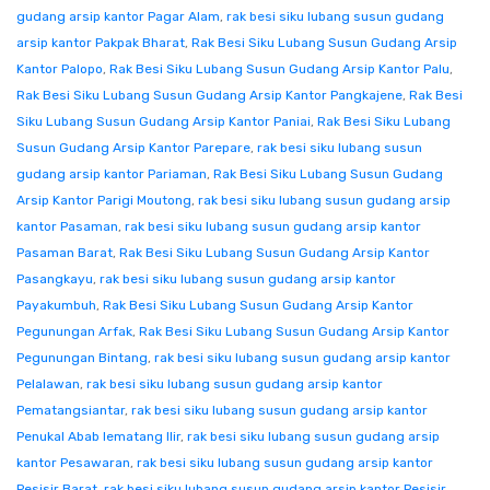
gudang arsip kantor Pagar Alam
,
rak besi siku lubang susun gudang
arsip kantor Pakpak Bharat
,
Rak Besi Siku Lubang Susun Gudang Arsip
Kantor Palopo
,
Rak Besi Siku Lubang Susun Gudang Arsip Kantor Palu
,
Rak Besi Siku Lubang Susun Gudang Arsip Kantor Pangkajene
,
Rak Besi
Siku Lubang Susun Gudang Arsip Kantor Paniai
,
Rak Besi Siku Lubang
Susun Gudang Arsip Kantor Parepare
,
rak besi siku lubang susun
gudang arsip kantor Pariaman
,
Rak Besi Siku Lubang Susun Gudang
Arsip Kantor Parigi Moutong
,
rak besi siku lubang susun gudang arsip
kantor Pasaman
,
rak besi siku lubang susun gudang arsip kantor
Pasaman Barat
,
Rak Besi Siku Lubang Susun Gudang Arsip Kantor
Pasangkayu
,
rak besi siku lubang susun gudang arsip kantor
Payakumbuh
,
Rak Besi Siku Lubang Susun Gudang Arsip Kantor
Pegunungan Arfak
,
Rak Besi Siku Lubang Susun Gudang Arsip Kantor
Pegunungan Bintang
,
rak besi siku lubang susun gudang arsip kantor
Pelalawan
,
rak besi siku lubang susun gudang arsip kantor
Pematangsiantar
,
rak besi siku lubang susun gudang arsip kantor
Penukal Abab lematang Ilir
,
rak besi siku lubang susun gudang arsip
kantor Pesawaran
,
rak besi siku lubang susun gudang arsip kantor
Pesisir Barat
,
rak besi siku lubang susun gudang arsip kantor Pesisir