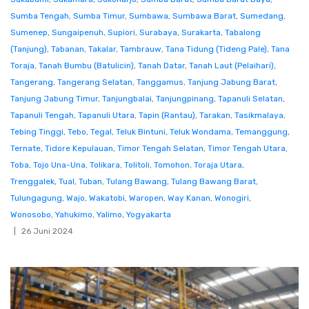
Sumba Tengah
,
Sumba Timur
,
Sumbawa
,
Sumbawa Barat
,
Sumedang
,
Sumenep
,
Sungaipenuh
,
Supiori
,
Surabaya
,
Surakarta
,
Tabalong
(Tanjung)
,
Tabanan
,
Takalar
,
Tambrauw
,
Tana Tidung (Tideng Pale)
,
Tana
Toraja
,
Tanah Bumbu (Batulicin)
,
Tanah Datar
,
Tanah Laut (Pelaihari)
,
Tangerang
,
Tangerang Selatan
,
Tanggamus
,
Tanjung Jabung Barat
,
Tanjung Jabung Timur
,
Tanjungbalai
,
Tanjungpinang
,
Tapanuli Selatan
,
Tapanuli Tengah
,
Tapanuli Utara
,
Tapin (Rantau)
,
Tarakan
,
Tasikmalaya
,
Tebing Tinggi
,
Tebo
,
Tegal
,
Teluk Bintuni
,
Teluk Wondama
,
Temanggung
,
Ternate
,
Tidore Kepulauan
,
Timor Tengah Selatan
,
Timor Tengah Utara
,
Toba
,
Tojo Una-Una
,
Tolikara
,
Tolitoli
,
Tomohon
,
Toraja Utara
,
Trenggalek
,
Tual
,
Tuban
,
Tulang Bawang
,
Tulang Bawang Barat
,
Tulungagung
,
Wajo
,
Wakatobi
,
Waropen
,
Way Kanan
,
Wonogiri
,
Wonosobo
,
Yahukimo
,
Yalimo
,
Yogyakarta
26 Juni 2024