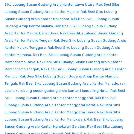
Siku Lubang Susun Gudang Arsip Kantor Luwu Utara
,
Rak Besi Siku
Lubang Susun Gudang Arsip Kantor Majene
,
Rak Besi Siku Lubang
Susun Gudang Arsip Kantor Makassar
,
Rak Besi Siku Lubang Susun
Gudang Arsip Kantor Malaka
,
Rak Besi Siku Lubang Susun Gudang
Arsip Kantor Maluku Barat Daya
,
Rak Besi Siku Lubang Susun Gudang
Arsip Kantor Maluku Tengah
,
Rak Besi Siku Lubang Susun Gudang Arsip
Kantor Maluku Tenggara
,
Rak Besi Siku Lubang Susun Gudang Arsip
Kantor Mamasa
,
Rak Besi Siku Lubang Susun Gudang Arsip Kantor
Mamberamo Raya
,
Rak Besi Siku Lubang Susun Gudang Arsip Kantor
Mamberamo Tengah
,
Rak Besi Siku Lubang Susun Gudang Arsip Kantor
Mamuju
,
Rak Besi Siku Lubang Susun Gudang Arsip Kantor Mamuju
Tengah
,
Rak Besi Siku Lubang Susun Gudang Arsip Kantor Manado
,
rak
besi siku lubang susun gudang arsip kantor Mandailing Natal
,
Rak Besi
Siku Lubang Susun Gudang Arsip Kantor Manggarai
,
Rak Besi Siku
Lubang Susun Gudang Arsip Kantor Manggarai Barat
,
Rak Besi Siku
Lubang Susun Gudang Arsip Kantor Manggarai Timur
,
Rak Besi Siku
Lubang Susun Gudang Arsip Kantor Manokwari
,
Rak Besi Siku Lubang
Susun Gudang Arsip Kantor Manokwari Selatan
,
Rak Besi Siku Lubang
Susun Gudang Arsip Kantor Mappi
,
Rak Besi Siku Lubang Susun