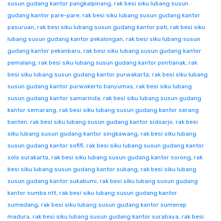
susun gudang kantor pangkalpinang
,
rak besi siku lubang susun
gudang kantor pare-pare
,
rak besi siku lubang susun gudang kantor
pasuruan
,
rak besi siku lubang susun gudang kantor pati
,
rak besi siku
lubang susun gudang kantor pekalongan
,
rak besi siku lubang susun
gudang kantor pekanbaru
,
rak besi siku lubang susun gudang kantor
pemalang
,
rak besi siku lubang susun gudang kantor pontianak
,
rak
besi siku lubang susun gudang kantor purwakarta
,
rak besi siku lubang
susun gudang kantor purwokerto banyumas
,
rak besi siku lubang
susun gudang kantor samarinda
,
rak besi siku lubang susun gudang
kantor semarang
,
rak besi siku lubang susun gudang kantor serang
banten
,
rak besi siku lubang susun gudang kantor sidoarjo
,
rak besi
siku lubang susun gudang kantor singkawang
,
rak besi siku lubang
susun gudang kantor sofifi
,
rak besi siku lubang susun gudang kantor
solo surakarta
,
rak besi siku lubang susun gudang kantor sorong
,
rak
besi siku lubang susun gudang kantor subang
,
rak besi siku lubang
susun gudang kantor sukabumi
,
rak besi siku lubang susun gudang
kantor sumba ntt
,
rak besi siku lubang susun gudang kantor
sumedang
,
rak besi siku lubang susun gudang kantor sumenep
madura
,
rak besi siku lubang susun gudang kantor surabaya
,
rak besi