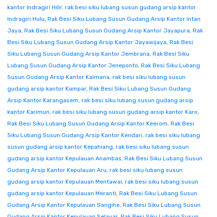
kantor Indragiri Hilir
,
rak besi siku lubang susun gudang arsip kantor
Indragiri Hulu
,
Rak Besi Siku Lubang Susun Gudang Arsip Kantor Intan
Jaya
,
Rak Besi Siku Lubang Susun Gudang Arsip Kantor Jayapura
,
Rak
Besi Siku Lubang Susun Gudang Arsip Kantor Jayawijaya
,
Rak Besi
Siku Lubang Susun Gudang Arsip Kantor Jembrana
,
Rak Besi Siku
Lubang Susun Gudang Arsip Kantor Jeneponto
,
Rak Besi Siku Lubang
Susun Gudang Arsip Kantor Kaimana
,
rak besi siku lubang susun
gudang arsip kantor Kampar
,
Rak Besi Siku Lubang Susun Gudang
Arsip Kantor Karangasem
,
rak besi siku lubang susun gudang arsip
kantor Karimun
,
rak besi siku lubang susun gudang arsip kantor Karo
,
Rak Besi Siku Lubang Susun Gudang Arsip Kantor Keerom
,
Rak Besi
Siku Lubang Susun Gudang Arsip Kantor Kendari
,
rak besi siku lubang
susun gudang arsip kantor Kepahiang
,
rak besi siku lubang susun
gudang arsip kantor Kepulauan Anambas
,
Rak Besi Siku Lubang Susun
Gudang Arsip Kantor Kepulauan Aru
,
rak besi siku lubang susun
gudang arsip kantor Kepulauan Mentawai
,
rak besi siku lubang susun
gudang arsip kantor Kepulauan Meranti
,
Rak Besi Siku Lubang Susun
Gudang Arsip Kantor Kepulauan Sangihe
,
Rak Besi Siku Lubang Susun
Gudang Arsip Kantor Kepulauan Selayar
,
Rak Besi Siku Lubang Susun