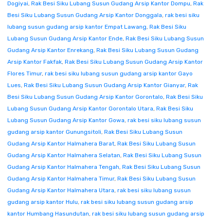
Dogiyai
,
Rak Besi Siku Lubang Susun Gudang Arsip Kantor Dompu
,
Rak
Besi Siku Lubang Susun Gudang Arsip Kantor Donggala
,
rak besi siku
lubang susun gudang arsip kantor Empat Lawang
,
Rak Besi Siku
Lubang Susun Gudang Arsip Kantor Ende
,
Rak Besi Siku Lubang Susun
Gudang Arsip Kantor Enrekang
,
Rak Besi Siku Lubang Susun Gudang
Arsip Kantor Fakfak
,
Rak Besi Siku Lubang Susun Gudang Arsip Kantor
Flores Timur
,
rak besi siku lubang susun gudang arsip kantor Gayo
Lues
,
Rak Besi Siku Lubang Susun Gudang Arsip Kantor Gianyar
,
Rak
Besi Siku Lubang Susun Gudang Arsip Kantor Gorontalo
,
Rak Besi Siku
Lubang Susun Gudang Arsip Kantor Gorontalo Utara
,
Rak Besi Siku
Lubang Susun Gudang Arsip Kantor Gowa
,
rak besi siku lubang susun
gudang arsip kantor Gunungsitoli
,
Rak Besi Siku Lubang Susun
Gudang Arsip Kantor Halmahera Barat
,
Rak Besi Siku Lubang Susun
Gudang Arsip Kantor Halmahera Selatan
,
Rak Besi Siku Lubang Susun
Gudang Arsip Kantor Halmahera Tengah
,
Rak Besi Siku Lubang Susun
Gudang Arsip Kantor Halmahera Timur
,
Rak Besi Siku Lubang Susun
Gudang Arsip Kantor Halmahera Utara
,
rak besi siku lubang susun
gudang arsip kantor Hulu
,
rak besi siku lubang susun gudang arsip
kantor Humbang Hasundutan
,
rak besi siku lubang susun gudang arsip