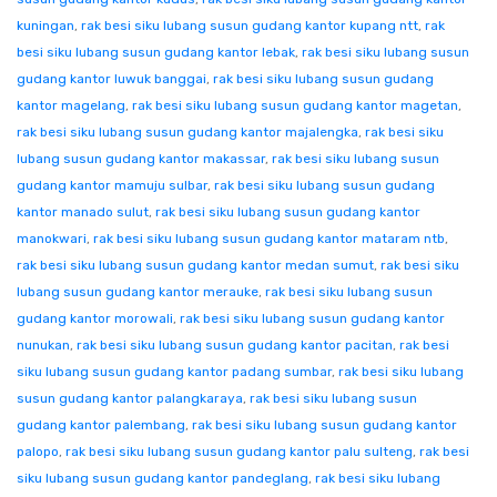
kuningan
,
rak besi siku lubang susun gudang kantor kupang ntt
,
rak
besi siku lubang susun gudang kantor lebak
,
rak besi siku lubang susun
gudang kantor luwuk banggai
,
rak besi siku lubang susun gudang
kantor magelang
,
rak besi siku lubang susun gudang kantor magetan
,
rak besi siku lubang susun gudang kantor majalengka
,
rak besi siku
lubang susun gudang kantor makassar
,
rak besi siku lubang susun
gudang kantor mamuju sulbar
,
rak besi siku lubang susun gudang
kantor manado sulut
,
rak besi siku lubang susun gudang kantor
manokwari
,
rak besi siku lubang susun gudang kantor mataram ntb
,
rak besi siku lubang susun gudang kantor medan sumut
,
rak besi siku
lubang susun gudang kantor merauke
,
rak besi siku lubang susun
gudang kantor morowali
,
rak besi siku lubang susun gudang kantor
nunukan
,
rak besi siku lubang susun gudang kantor pacitan
,
rak besi
siku lubang susun gudang kantor padang sumbar
,
rak besi siku lubang
susun gudang kantor palangkaraya
,
rak besi siku lubang susun
gudang kantor palembang
,
rak besi siku lubang susun gudang kantor
palopo
,
rak besi siku lubang susun gudang kantor palu sulteng
,
rak besi
siku lubang susun gudang kantor pandeglang
,
rak besi siku lubang