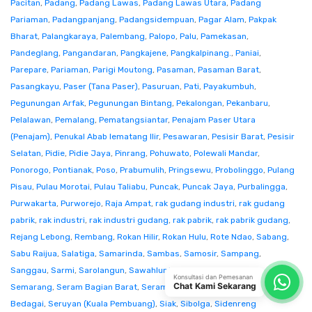
Pacitan
,
Padang
,
Padang Lawas
,
Padang Lawas Utara
,
Padang
Pariaman
,
Padangpanjang
,
Padangsidempuan
,
Pagar Alam
,
Pakpak
Bharat
,
Palangkaraya
,
Palembang
,
Palopo
,
Palu
,
Pamekasan
,
Pandeglang
,
Pangandaran
,
Pangkajene
,
Pangkalpinang.
,
Paniai
,
Parepare
,
Pariaman
,
Parigi Moutong
,
Pasaman
,
Pasaman Barat
,
Pasangkayu
,
Paser (Tana Paser)
,
Pasuruan
,
Pati
,
Payakumbuh
,
Pegunungan Arfak
,
Pegunungan Bintang
,
Pekalongan
,
Pekanbaru
,
Pelalawan
,
Pemalang
,
Pematangsiantar
,
Penajam Paser Utara
(Penajam)
,
Penukal Abab lematang Ilir
,
Pesawaran
,
Pesisir Barat
,
Pesisir
Selatan
,
Pidie
,
Pidie Jaya
,
Pinrang
,
Pohuwato
,
Polewali Mandar
,
Ponorogo
,
Pontianak
,
Poso
,
Prabumulih
,
Pringsewu
,
Probolinggo
,
Pulang
Pisau
,
Pulau Morotai
,
Pulau Taliabu
,
Puncak
,
Puncak Jaya
,
Purbalingga
,
Purwakarta
,
Purworejo
,
Raja Ampat
,
rak gudang industri
,
rak gudang
pabrik
,
rak industri
,
rak industri gudang
,
rak pabrik
,
rak pabrik gudang
,
Rejang Lebong
,
Rembang
,
Rokan Hilir
,
Rokan Hulu
,
Rote Ndao
,
Sabang
,
Sabu Raijua
,
Salatiga
,
Samarinda
,
Sambas
,
Samosir
,
Sampang
,
Sanggau
,
Sarmi
,
Sarolangun
,
Sawahlunto
,
Sekadau
,
Seluma
,
Konsultasi dan Pemesanan
Chat Kami Sekarang
Semarang
,
Seram Bagian Barat
,
Seram Bagian Timur
,
Serang
,
Serdang
Bedagai
,
Seruyan (Kuala Pembuang)
,
Siak
,
Sibolga
,
Sidenreng