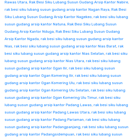
Rawas Utara
,
Rak Besi Siku Lubang Susun Gudang Arsip Kantor Nabire
,
rak besi siku lubang susun gudang arsip kantor Nagan Raya
,
Rak Besi
Siku Lubang Susun Gudang Arsip Kantor Nagekeo
,
rak besi siku lubang
susun gudang arsip kantor Natuna
,
Rak Besi Siku Lubang Susun
Gudang Arsip Kantor Nduga
,
Rak Besi Siku Lubang Susun Gudang
Arsip Kantor Ngada
,
rak besi siku lubang susun gudang arsip kantor
Nias
,
rak besi siku lubang susun gudang arsip kantor Nias Barat
,
rak
besi siku lubang susun gudang arsip kantor Nias Selatan
,
rak besi siku
lubang susun gudang arsip kantor Nias Utara
,
rak besi siku lubang
susun gudang arsip kantor Ogan Ilir
,
rak besi siku lubang susun
gudang arsip kantor Ogan Komering Ilir
,
rak besi siku lubang susun
gudang arsip kantor Ogan Komering Ulu
,
rak besi siku lubang susun
gudang arsip kantor Ogan Komering Ulu Selatan
,
rak besi siku lubang
susun gudang arsip kantor Ogan Komering Ulu Timur
,
rak besi siku
lubang susun gudang arsip kantor Padang Lawas
,
rak besi siku lubang
susun gudang arsip kantor Padang Lawas Utara
,
rak besi siku lubang
susun gudang arsip kantor Padang Pariaman
,
rak besi siku lubang
susun gudang arsip kantor Padangpanjang
,
rak besi siku lubang susun
gudang arsip kantor Padangsidempuan
,
rak besi siku lubang susun