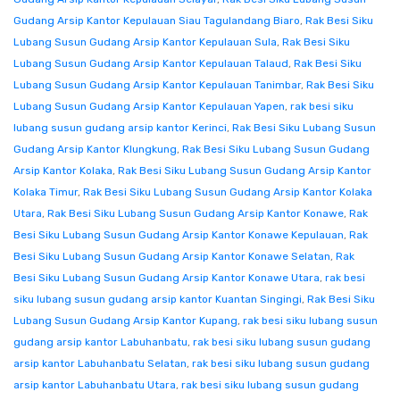
Gudang Arsip Kantor Kepulauan Siau Tagulandang Biaro
,
Rak Besi Siku
Lubang Susun Gudang Arsip Kantor Kepulauan Sula
,
Rak Besi Siku
Lubang Susun Gudang Arsip Kantor Kepulauan Talaud
,
Rak Besi Siku
Lubang Susun Gudang Arsip Kantor Kepulauan Tanimbar
,
Rak Besi Siku
Lubang Susun Gudang Arsip Kantor Kepulauan Yapen
,
rak besi siku
lubang susun gudang arsip kantor Kerinci
,
Rak Besi Siku Lubang Susun
Gudang Arsip Kantor Klungkung
,
Rak Besi Siku Lubang Susun Gudang
Arsip Kantor Kolaka
,
Rak Besi Siku Lubang Susun Gudang Arsip Kantor
Kolaka Timur
,
Rak Besi Siku Lubang Susun Gudang Arsip Kantor Kolaka
Utara
,
Rak Besi Siku Lubang Susun Gudang Arsip Kantor Konawe
,
Rak
Besi Siku Lubang Susun Gudang Arsip Kantor Konawe Kepulauan
,
Rak
Besi Siku Lubang Susun Gudang Arsip Kantor Konawe Selatan
,
Rak
Besi Siku Lubang Susun Gudang Arsip Kantor Konawe Utara
,
rak besi
siku lubang susun gudang arsip kantor Kuantan Singingi
,
Rak Besi Siku
Lubang Susun Gudang Arsip Kantor Kupang
,
rak besi siku lubang susun
gudang arsip kantor Labuhanbatu
,
rak besi siku lubang susun gudang
arsip kantor Labuhanbatu Selatan
,
rak besi siku lubang susun gudang
arsip kantor Labuhanbatu Utara
,
rak besi siku lubang susun gudang