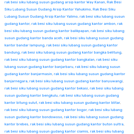
rak besi siku lubang susun gudang arsip kantor Way Kanan
,
Rak Besi
Siku Lubang Susun Gudang Arsip Kantor Yahukimo
,
Rak Besi Siku
Lubang Susun Gudang Arsip Kantor Yalimo
,
rak besi siku lubang susun
gudang kantor
,
rak besi siku lubang susun gudang kantor ambon
,
rak
besi siku lubang susun gudang kantor balikpapan
,
rak besi siku lubang
susun gudang kantor banda aceh
,
rak besi siku lubang susun gudang
kantor bandar lampung
,
rak besi siku lubang susun gudang kantor
bandung
,
rak besi siku lubang susun gudang kantor bangka belitung
,
rak besi siku lubang susun gudang kantor bangkalan
,
rak besi siku
lubang susun gudang kantor banjarbaru
,
rak besi siku lubang susun
gudang kantor banjarmasin
,
rak besi siku lubang susun gudang kantor
banjarnegara
,
rak besi siku lubang susun gudang kantor banyuwangi
,
rak besi siku lubang susun gudang kantor bekasi
,
rak besi siku lubang
susun gudang kantor bengkulu
,
rak besi siku lubang susun gudang
kantor bitung sulut
,
rak besi siku lubang susun gudang kantor blitar
,
rak besi siku lubang susun gudang kantor bogor
,
rak besi siku lubang
susun gudang kantor bondowoso
,
rak besi siku lubang susun gudang
kantor brebes
,
rak besi siku lubang susun gudang kantor buton sultra
,
rak besi siku lubang susun gudang kantor ciamis
,
rak besi siku lubang