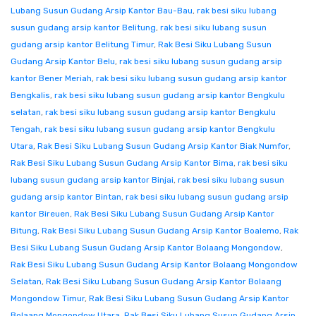
Lubang Susun Gudang Arsip Kantor Bau-Bau
,
rak besi siku lubang
susun gudang arsip kantor Belitung
,
rak besi siku lubang susun
gudang arsip kantor Belitung Timur
,
Rak Besi Siku Lubang Susun
Gudang Arsip Kantor Belu
,
rak besi siku lubang susun gudang arsip
kantor Bener Meriah
,
rak besi siku lubang susun gudang arsip kantor
Bengkalis
,
rak besi siku lubang susun gudang arsip kantor Bengkulu
selatan
,
rak besi siku lubang susun gudang arsip kantor Bengkulu
Tengah
,
rak besi siku lubang susun gudang arsip kantor Bengkulu
Utara
,
Rak Besi Siku Lubang Susun Gudang Arsip Kantor Biak Numfor
,
Rak Besi Siku Lubang Susun Gudang Arsip Kantor Bima
,
rak besi siku
lubang susun gudang arsip kantor Binjai
,
rak besi siku lubang susun
gudang arsip kantor Bintan
,
rak besi siku lubang susun gudang arsip
kantor Bireuen
,
Rak Besi Siku Lubang Susun Gudang Arsip Kantor
Bitung
,
Rak Besi Siku Lubang Susun Gudang Arsip Kantor Boalemo
,
Rak
Besi Siku Lubang Susun Gudang Arsip Kantor Bolaang Mongondow
,
Rak Besi Siku Lubang Susun Gudang Arsip Kantor Bolaang Mongondow
Selatan
,
Rak Besi Siku Lubang Susun Gudang Arsip Kantor Bolaang
Mongondow Timur
,
Rak Besi Siku Lubang Susun Gudang Arsip Kantor
Bolaang Mongondow Utara
,
Rak Besi Siku Lubang Susun Gudang Arsip