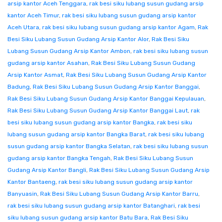
arsip kantor Aceh Tenggara
,
rak besi siku lubang susun gudang arsip
kantor Aceh Timur
,
rak besi siku lubang susun gudang arsip kantor
Aceh Utara
,
rak besi siku lubang susun gudang arsip kantor Agam
,
Rak
Besi Siku Lubang Susun Gudang Arsip Kantor Alor
,
Rak Besi Siku
Lubang Susun Gudang Arsip Kantor Ambon
,
rak besi siku lubang susun
gudang arsip kantor Asahan
,
Rak Besi Siku Lubang Susun Gudang
Arsip Kantor Asmat
,
Rak Besi Siku Lubang Susun Gudang Arsip Kantor
Badung
,
Rak Besi Siku Lubang Susun Gudang Arsip Kantor Banggai
,
Rak Besi Siku Lubang Susun Gudang Arsip Kantor Banggai Kepulauan
,
Rak Besi Siku Lubang Susun Gudang Arsip Kantor Banggai Laut
,
rak
besi siku lubang susun gudang arsip kantor Bangka
,
rak besi siku
lubang susun gudang arsip kantor Bangka Barat
,
rak besi siku lubang
susun gudang arsip kantor Bangka Selatan
,
rak besi siku lubang susun
gudang arsip kantor Bangka Tengah
,
Rak Besi Siku Lubang Susun
Gudang Arsip Kantor Bangli
,
Rak Besi Siku Lubang Susun Gudang Arsip
Kantor Bantaeng
,
rak besi siku lubang susun gudang arsip kantor
Banyuasin
,
Rak Besi Siku Lubang Susun Gudang Arsip Kantor Barru
,
rak besi siku lubang susun gudang arsip kantor Batanghari
,
rak besi
siku lubang susun gudang arsip kantor Batu Bara
,
Rak Besi Siku