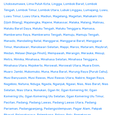
Lhokseumawe
,
Lima Puluh Kota
,
Lingga
,
Lombok Barat
,
Lombok
Tengah
,
Lombok Timur
,
Lombok Utara
,
Lubuk Linggau
,
Lumajang
,
Luwu
,
Luwu Timur
,
Luwu Utara
,
Madiun
,
Magelang
,
Magetan
,
Mahakam Ulu
(Ujoh Bilang)
,
Majalengka
,
Majene
,
Makassar
,
Malaka
,
Malang
,
Malinau
,
Maluku Barat Daya
,
Maluku Tengah
,
Maluku Tenggara
,
Mamasa
,
Mamberamo Raya
,
Mamberamo Tengah
,
Mamuju
,
Mamuju Tengah
,
Manado
,
Mandailing Natal
,
Manggarai
,
Manggarai Barat
,
Manggarai
Timur
,
Manokwari
,
Manokwari Selatan
,
Mappi
,
Maros
,
Mataram
,
Maybrat
,
Medan
,
Melawi (Nanga Pinoh)
,
Mempawah
,
Merangin
,
Merauke
,
Mesuji
,
Metro
,
Mimika
,
Minahasa
,
Minahasa Selatan
,
Minahasa Tenggara
,
Minahasa Utara
,
Mojokerto
,
Morowali
,
Morowali Utara
,
Muara Enim
,
Muaro Jambi
,
Mukomuko
,
Muna
,
Muna Barat
,
Murung Raya (Puruk Cahu)
,
Musi Banyuasin
,
Musi Rawas
,
Musi Rawas Utara
,
Nabire
,
Nagan Raya
,
Nagekeo
,
Natuna
,
Nduga
,
Ngada
,
Nganjuk
,
Ngawi
,
Nias
,
Nias Barat
,
Nias
Selatan
,
Nias Utara
,
Nunukan
,
Ogan Ilir
,
Ogan Komering Ilir
,
Ogan
Komering Ulu
,
Ogan Komering Ulu Selatan
,
Ogan Komering Ulu Timur
,
Pacitan
,
Padang
,
Padang Lawas
,
Padang Lawas Utara
,
Padang
Pariaman
,
Padangpanjang
,
Padangsidempuan
,
Pagar Alam
,
Pakpak
Bharat
,
Palangkaraya
,
Palembang
,
Palopo
,
Palu
,
Pamekasan
,