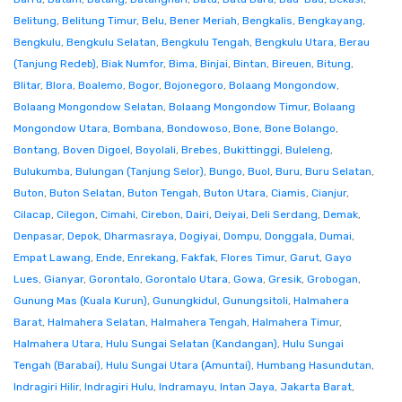
Belitung
,
Belitung Timur
,
Belu
,
Bener Meriah
,
Bengkalis
,
Bengkayang
,
Bengkulu
,
Bengkulu Selatan
,
Bengkulu Tengah
,
Bengkulu Utara
,
Berau
(Tanjung Redeb)
,
Biak Numfor
,
Bima
,
Binjai
,
Bintan
,
Bireuen
,
Bitung
,
Blitar
,
Blora
,
Boalemo
,
Bogor
,
Bojonegoro
,
Bolaang Mongondow
,
Bolaang Mongondow Selatan
,
Bolaang Mongondow Timur
,
Bolaang
Mongondow Utara
,
Bombana
,
Bondowoso
,
Bone
,
Bone Bolango
,
Bontang
,
Boven Digoel
,
Boyolali
,
Brebes
,
Bukittinggi
,
Buleleng
,
Bulukumba
,
Bulungan (Tanjung Selor)
,
Bungo
,
Buol
,
Buru
,
Buru Selatan
,
Buton
,
Buton Selatan
,
Buton Tengah
,
Buton Utara
,
Ciamis
,
Cianjur
,
Cilacap
,
Cilegon
,
Cimahi
,
Cirebon
,
Dairi
,
Deiyai
,
Deli Serdang
,
Demak
,
Denpasar
,
Depok
,
Dharmasraya
,
Dogiyai
,
Dompu
,
Donggala
,
Dumai
,
Empat Lawang
,
Ende
,
Enrekang
,
Fakfak
,
Flores Timur
,
Garut
,
Gayo
Lues
,
Gianyar
,
Gorontalo
,
Gorontalo Utara
,
Gowa
,
Gresik
,
Grobogan
,
Gunung Mas (Kuala Kurun)
,
Gunungkidul
,
Gunungsitoli
,
Halmahera
Barat
,
Halmahera Selatan
,
Halmahera Tengah
,
Halmahera Timur
,
Halmahera Utara
,
Hulu Sungai Selatan (Kandangan)
,
Hulu Sungai
Tengah (Barabai)
,
Hulu Sungai Utara (Amuntai)
,
Humbang Hasundutan
,
Indragiri Hilir
,
Indragiri Hulu
,
Indramayu
,
Intan Jaya
,
Jakarta Barat
,