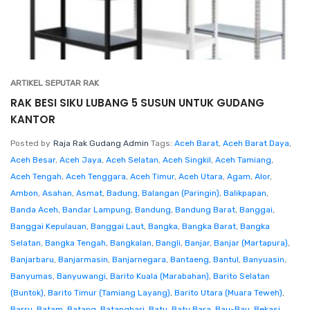
ARTIKEL SEPUTAR RAK
RAK BESI SIKU LUBANG 5 SUSUN UNTUK GUDANG
KANTOR
Posted by
Raja Rak Gudang Admin
Tags:
Aceh Barat
,
Aceh Barat Daya
,
Aceh Besar
,
Aceh Jaya
,
Aceh Selatan
,
Aceh Singkil
,
Aceh Tamiang
,
Aceh Tengah
,
Aceh Tenggara
,
Aceh Timur
,
Aceh Utara
,
Agam
,
Alor
,
Ambon
,
Asahan
,
Asmat
,
Badung
,
Balangan (Paringin)
,
Balikpapan
,
Banda Aceh
,
Bandar Lampung
,
Bandung
,
Bandung Barat
,
Banggai
,
Banggai Kepulauan
,
Banggai Laut
,
Bangka
,
Bangka Barat
,
Bangka
Selatan
,
Bangka Tengah
,
Bangkalan
,
Bangli
,
Banjar
,
Banjar (Martapura)
,
Banjarbaru
,
Banjarmasin
,
Banjarnegara
,
Bantaeng
,
Bantul
,
Banyuasin
,
Banyumas
,
Banyuwangi
,
Barito Kuala (Marabahan)
,
Barito Selatan
(Buntok)
,
Barito Timur (Tamiang Layang)
,
Barito Utara (Muara Teweh)
,
Barru
,
Batam
,
Batang
,
Batanghari
,
Batu
,
Batu Bara
,
Bau-Bau
,
Bekasi
,