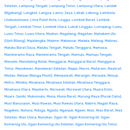
Selatan
,
Lampung Tengah
,
Lampung Timur
,
Lampung Utara
,
Landak
(Ngabang)
,
Langkat
,
Langsa
,
Lanny Jaya
,
Lebak
,
Lebong
,
Lembata
,
Lhokseumawe
,
Lima Puluh Kota
,
Lingga
,
Lombok Barat
,
Lombok
Tengah
,
Lombok Timur
,
Lombok Utara
,
Lubuk Linggau
,
Lumajang
,
Luwu
,
Luwu Timur
,
Luwu Utara
,
Madiun
,
Magelang
,
Magetan
,
Mahakam Ulu
(Ujoh Bilang)
,
Majalengka
,
Majene
,
Makassar
,
Malaka
,
Malang
,
Malinau
,
Maluku Barat Daya
,
Maluku Tengah
,
Maluku Tenggara
,
Mamasa
,
Mamberamo Raya
,
Mamberamo Tengah
,
Mamuju
,
Mamuju Tengah
,
Manado
,
Mandailing Natal
,
Manggarai
,
Manggarai Barat
,
Manggarai
Timur
,
Manokwari
,
Manokwari Selatan
,
Mappi
,
Maros
,
Mataram
,
Maybrat
,
Medan
,
Melawi (Nanga Pinoh)
,
Mempawah
,
Merangin
,
Merauke
,
Mesuji
,
Metro
,
Mimika
,
Minahasa
,
Minahasa Selatan
,
Minahasa Tenggara
,
Minahasa Utara
,
Mojokerto
,
Morowali
,
Morowali Utara
,
Muara Enim
,
Muaro Jambi
,
Mukomuko
,
Muna
,
Muna Barat
,
Murung Raya (Puruk Cahu)
,
Musi Banyuasin
,
Musi Rawas
,
Musi Rawas Utara
,
Nabire
,
Nagan Raya
,
Nagekeo
,
Natuna
,
Nduga
,
Ngada
,
Nganjuk
,
Ngawi
,
Nias
,
Nias Barat
,
Nias
Selatan
,
Nias Utara
,
Nunukan
,
Ogan Ilir
,
Ogan Komering Ilir
,
Ogan
Komering Ulu
,
Ogan Komering Ulu Selatan
,
Ogan Komering Ulu Timur
,