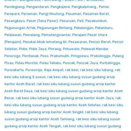
Pandeglang
,
Pangandaran
,
Pangkajene
,
Pangkalpinang.
,
Paniai
,
Parepare
,
Pariaman
,
Parigi Moutong
,
Pasaman
,
Pasaman Barat
,
Pasangkayu
,
Paser (Tana Paser)
,
Pasuruan
,
Pati
,
Payakumbuh
,
Pegunungan Arfak
,
Pegunungan Bintang
,
Pekalongan
,
Pekanbaru
,
Pelalawan
,
Pemalang
,
Pematangsiantar
,
Penajam Paser Utara
(Penajam)
,
Penukal Abab lematang Ilir
,
Pesawaran
,
Pesisir Barat
,
Pesisir
Selatan
,
Pidie
,
Pidie Jaya
,
Pinrang
,
Pohuwato
,
Polewali Mandar
,
Ponorogo
,
Pontianak
,
Poso
,
Prabumulih
,
Pringsewu
,
Probolinggo
,
Pulang
Pisau
,
Pulau Morotai
,
Pulau Taliabu
,
Puncak
,
Puncak Jaya
,
Purbalingga
,
Purwakarta
,
Purworejo
,
Raja Ampat
,
rak besi
,
rak besi siku lubang
,
rak
besi siku lubang 5 susun
,
rak besi siku lubang susun gudang arsip
kantor Aceh Barat
,
rak besi siku lubang susun gudang arsip kantor
Aceh Barat Daya
,
rak besi siku lubang susun gudang arsip kantor Aceh
Besar
,
rak besi siku lubang susun gudang arsip kantor Aceh Jaya
,
rak
besi siku lubang susun gudang arsip kantor Aceh Selatan
,
rak besi siku
lubang susun gudang arsip kantor Aceh Singkil
,
rak besi siku lubang
susun gudang arsip kantor Aceh Tamiang
,
rak besi siku lubang susun
gudang arsip kantor Aceh Tengah
,
rak besi siku lubang susun gudang