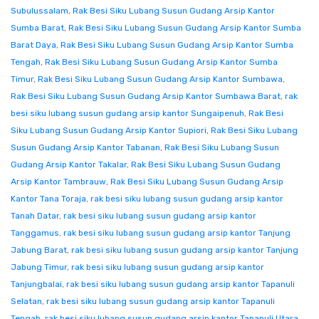
Subulussalam
,
Rak Besi Siku Lubang Susun Gudang Arsip Kantor
Sumba Barat
,
Rak Besi Siku Lubang Susun Gudang Arsip Kantor Sumba
Barat Daya
,
Rak Besi Siku Lubang Susun Gudang Arsip Kantor Sumba
Tengah
,
Rak Besi Siku Lubang Susun Gudang Arsip Kantor Sumba
Timur
,
Rak Besi Siku Lubang Susun Gudang Arsip Kantor Sumbawa
,
Rak Besi Siku Lubang Susun Gudang Arsip Kantor Sumbawa Barat
,
rak
besi siku lubang susun gudang arsip kantor Sungaipenuh
,
Rak Besi
Siku Lubang Susun Gudang Arsip Kantor Supiori
,
Rak Besi Siku Lubang
Susun Gudang Arsip Kantor Tabanan
,
Rak Besi Siku Lubang Susun
Gudang Arsip Kantor Takalar
,
Rak Besi Siku Lubang Susun Gudang
Arsip Kantor Tambrauw
,
Rak Besi Siku Lubang Susun Gudang Arsip
Kantor Tana Toraja
,
rak besi siku lubang susun gudang arsip kantor
Tanah Datar
,
rak besi siku lubang susun gudang arsip kantor
Tanggamus
,
rak besi siku lubang susun gudang arsip kantor Tanjung
Jabung Barat
,
rak besi siku lubang susun gudang arsip kantor Tanjung
Jabung Timur
,
rak besi siku lubang susun gudang arsip kantor
Tanjungbalai
,
rak besi siku lubang susun gudang arsip kantor Tapanuli
Selatan
,
rak besi siku lubang susun gudang arsip kantor Tapanuli
Tengah
,
rak besi siku lubang susun gudang arsip kantor Tapanuli Utara
,