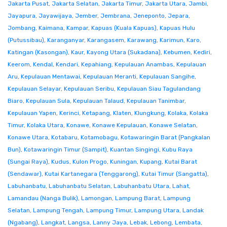
Jakarta Pusat
,
Jakarta Selatan
,
Jakarta Timur
,
Jakarta Utara
,
Jambi
,
Jayapura
,
Jayawijaya
,
Jember
,
Jembrana
,
Jeneponto
,
Jepara
,
Jombang
,
Kaimana
,
Kampar
,
Kapuas (Kuala Kapuas)
,
Kapuas Hulu
(Putussibau)
,
Karanganyar
,
Karangasem
,
Karawang
,
Karimun
,
Karo
,
Katingan (Kasongan)
,
Kaur
,
Kayong Utara (Sukadana)
,
Kebumen
,
Kediri
,
Keerom
,
Kendal
,
Kendari
,
Kepahiang
,
Kepulauan Anambas
,
Kepulauan
Aru
,
Kepulauan Mentawai
,
Kepulauan Meranti
,
Kepulauan Sangihe
,
Kepulauan Selayar
,
Kepulauan Seribu
,
Kepulauan Siau Tagulandang
Biaro
,
Kepulauan Sula
,
Kepulauan Talaud
,
Kepulauan Tanimbar
,
Kepulauan Yapen
,
Kerinci
,
Ketapang
,
Klaten
,
Klungkung
,
Kolaka
,
Kolaka
Timur
,
Kolaka Utara
,
Konawe
,
Konawe Kepulauan
,
Konawe Selatan
,
Konawe Utara
,
Kotabaru
,
Kotamobagu
,
Kotawaringin Barat (Pangkalan
Bun)
,
Kotawaringin Timur (Sampit)
,
Kuantan Singingi
,
Kubu Raya
(Sungai Raya)
,
Kudus
,
Kulon Progo
,
Kuningan
,
Kupang
,
Kutai Barat
(Sendawar)
,
Kutai Kartanegara (Tenggarong)
,
Kutai Timur (Sangatta)
,
Labuhanbatu
,
Labuhanbatu Selatan
,
Labuhanbatu Utara
,
Lahat
,
Lamandau (Nanga Bulik)
,
Lamongan
,
Lampung Barat
,
Lampung
Selatan
,
Lampung Tengah
,
Lampung Timur
,
Lampung Utara
,
Landak
(Ngabang)
,
Langkat
,
Langsa
,
Lanny Jaya
,
Lebak
,
Lebong
,
Lembata
,