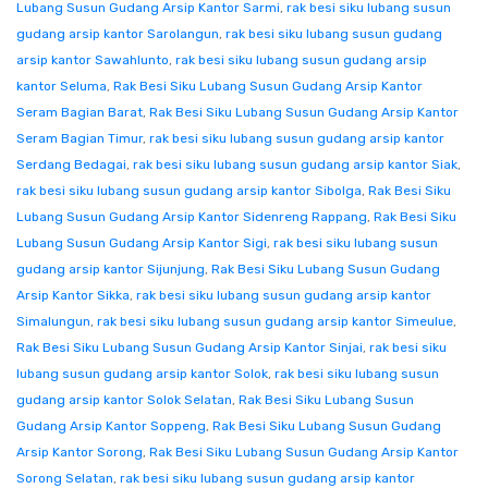
Lubang Susun Gudang Arsip Kantor Sarmi
,
rak besi siku lubang susun
gudang arsip kantor Sarolangun
,
rak besi siku lubang susun gudang
arsip kantor Sawahlunto
,
rak besi siku lubang susun gudang arsip
kantor Seluma
,
Rak Besi Siku Lubang Susun Gudang Arsip Kantor
Seram Bagian Barat
,
Rak Besi Siku Lubang Susun Gudang Arsip Kantor
Seram Bagian Timur
,
rak besi siku lubang susun gudang arsip kantor
Serdang Bedagai
,
rak besi siku lubang susun gudang arsip kantor Siak
,
rak besi siku lubang susun gudang arsip kantor Sibolga
,
Rak Besi Siku
Lubang Susun Gudang Arsip Kantor Sidenreng Rappang
,
Rak Besi Siku
Lubang Susun Gudang Arsip Kantor Sigi
,
rak besi siku lubang susun
gudang arsip kantor Sijunjung
,
Rak Besi Siku Lubang Susun Gudang
Arsip Kantor Sikka
,
rak besi siku lubang susun gudang arsip kantor
Simalungun
,
rak besi siku lubang susun gudang arsip kantor Simeulue
,
Rak Besi Siku Lubang Susun Gudang Arsip Kantor Sinjai
,
rak besi siku
lubang susun gudang arsip kantor Solok
,
rak besi siku lubang susun
gudang arsip kantor Solok Selatan
,
Rak Besi Siku Lubang Susun
Gudang Arsip Kantor Soppeng
,
Rak Besi Siku Lubang Susun Gudang
Arsip Kantor Sorong
,
Rak Besi Siku Lubang Susun Gudang Arsip Kantor
Sorong Selatan
,
rak besi siku lubang susun gudang arsip kantor