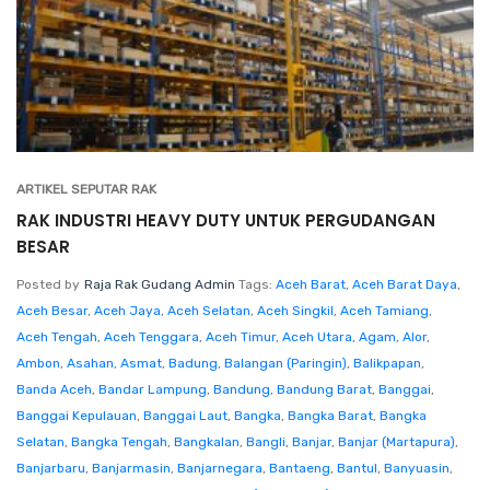
ARTIKEL SEPUTAR RAK
RAK INDUSTRI HEAVY DUTY UNTUK PERGUDANGAN
BESAR
Posted by
Raja Rak Gudang Admin
Tags:
Aceh Barat
,
Aceh Barat Daya
,
Aceh Besar
,
Aceh Jaya
,
Aceh Selatan
,
Aceh Singkil
,
Aceh Tamiang
,
Aceh Tengah
,
Aceh Tenggara
,
Aceh Timur
,
Aceh Utara
,
Agam
,
Alor
,
Ambon
,
Asahan
,
Asmat
,
Badung
,
Balangan (Paringin)
,
Balikpapan
,
Banda Aceh
,
Bandar Lampung
,
Bandung
,
Bandung Barat
,
Banggai
,
Banggai Kepulauan
,
Banggai Laut
,
Bangka
,
Bangka Barat
,
Bangka
Selatan
,
Bangka Tengah
,
Bangkalan
,
Bangli
,
Banjar
,
Banjar (Martapura)
,
Banjarbaru
,
Banjarmasin
,
Banjarnegara
,
Bantaeng
,
Bantul
,
Banyuasin
,