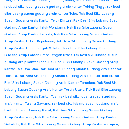
rak besi siku lubang susun gudang arsip kantor Tebing Tinggi
,
rak besi
siku lubang susun gudang arsip kantor Tebo
,
Rak Besi Siku Lubang
Susun Gudang Arsip Kantor Teluk Bintuni
,
Rak Besi Siku Lubang Susun
Gudang Arsip Kantor Teluk Wondama
,
Rak Besi Siku Lubang Susun
Gudang Arsip Kantor Ternate
,
Rak Besi Siku Lubang Susun Gudang
Arsip Kantor Tidore Kepulauan
,
Rak Besi Siku Lubang Susun Gudang
Arsip Kantor Timor Tengah Selatan
,
Rak Besi Siku Lubang Susun
Gudang Arsip Kantor Timor Tengah Utara
,
rak besi siku lubang susun
gudang arsip kantor Toba
,
Rak Besi Siku Lubang Susun Gudang Arsip
Kantor Tojo Una-Una
,
Rak Besi Siku Lubang Susun Gudang Arsip Kantor
Tolikara
,
Rak Besi Siku Lubang Susun Gudang Arsip Kantor Tolitoli
,
Rak
Besi Siku Lubang Susun Gudang Arsip Kantor Tomohon
,
Rak Besi Siku
Lubang Susun Gudang Arsip Kantor Toraja Utara
,
Rak Besi Siku Lubang
Susun Gudang Arsip Kantor Tual
,
rak besi siku lubang susun gudang
arsip kantor Tulang Bawang
,
rak besi siku lubang susun gudang arsip
kantor Tulang Bawang Barat
,
Rak Besi Siku Lubang Susun Gudang
Arsip Kantor Wajo
,
Rak Besi Siku Lubang Susun Gudang Arsip Kantor
Wakatobi
,
Rak Besi Siku Lubang Susun Gudang Arsip Kantor Waropen
,