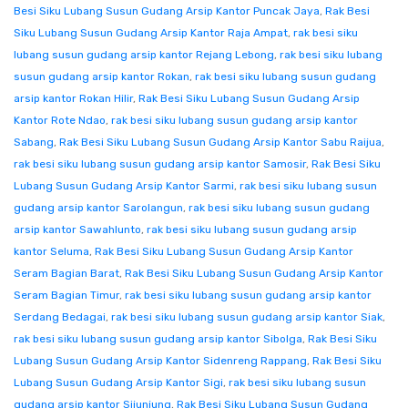
Besi Siku Lubang Susun Gudang Arsip Kantor Puncak Jaya
,
Rak Besi
Siku Lubang Susun Gudang Arsip Kantor Raja Ampat
,
rak besi siku
lubang susun gudang arsip kantor Rejang Lebong
,
rak besi siku lubang
susun gudang arsip kantor Rokan
,
rak besi siku lubang susun gudang
arsip kantor Rokan Hilir
,
Rak Besi Siku Lubang Susun Gudang Arsip
Kantor Rote Ndao
,
rak besi siku lubang susun gudang arsip kantor
Sabang
,
Rak Besi Siku Lubang Susun Gudang Arsip Kantor Sabu Raijua
,
rak besi siku lubang susun gudang arsip kantor Samosir
,
Rak Besi Siku
Lubang Susun Gudang Arsip Kantor Sarmi
,
rak besi siku lubang susun
gudang arsip kantor Sarolangun
,
rak besi siku lubang susun gudang
arsip kantor Sawahlunto
,
rak besi siku lubang susun gudang arsip
kantor Seluma
,
Rak Besi Siku Lubang Susun Gudang Arsip Kantor
Seram Bagian Barat
,
Rak Besi Siku Lubang Susun Gudang Arsip Kantor
Seram Bagian Timur
,
rak besi siku lubang susun gudang arsip kantor
Serdang Bedagai
,
rak besi siku lubang susun gudang arsip kantor Siak
,
rak besi siku lubang susun gudang arsip kantor Sibolga
,
Rak Besi Siku
Lubang Susun Gudang Arsip Kantor Sidenreng Rappang
,
Rak Besi Siku
Lubang Susun Gudang Arsip Kantor Sigi
,
rak besi siku lubang susun
gudang arsip kantor Sijunjung
,
Rak Besi Siku Lubang Susun Gudang