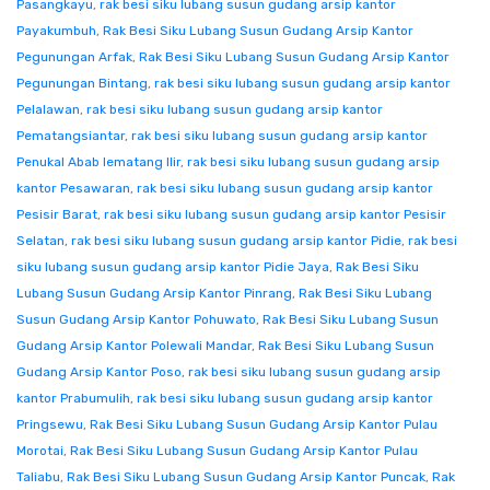
Pasangkayu
,
rak besi siku lubang susun gudang arsip kantor
Payakumbuh
,
Rak Besi Siku Lubang Susun Gudang Arsip Kantor
Pegunungan Arfak
,
Rak Besi Siku Lubang Susun Gudang Arsip Kantor
Pegunungan Bintang
,
rak besi siku lubang susun gudang arsip kantor
Pelalawan
,
rak besi siku lubang susun gudang arsip kantor
Pematangsiantar
,
rak besi siku lubang susun gudang arsip kantor
Penukal Abab lematang Ilir
,
rak besi siku lubang susun gudang arsip
kantor Pesawaran
,
rak besi siku lubang susun gudang arsip kantor
Pesisir Barat
,
rak besi siku lubang susun gudang arsip kantor Pesisir
Selatan
,
rak besi siku lubang susun gudang arsip kantor Pidie
,
rak besi
siku lubang susun gudang arsip kantor Pidie Jaya
,
Rak Besi Siku
Lubang Susun Gudang Arsip Kantor Pinrang
,
Rak Besi Siku Lubang
Susun Gudang Arsip Kantor Pohuwato
,
Rak Besi Siku Lubang Susun
Gudang Arsip Kantor Polewali Mandar
,
Rak Besi Siku Lubang Susun
Gudang Arsip Kantor Poso
,
rak besi siku lubang susun gudang arsip
kantor Prabumulih
,
rak besi siku lubang susun gudang arsip kantor
Pringsewu
,
Rak Besi Siku Lubang Susun Gudang Arsip Kantor Pulau
Morotai
,
Rak Besi Siku Lubang Susun Gudang Arsip Kantor Pulau
Taliabu
,
Rak Besi Siku Lubang Susun Gudang Arsip Kantor Puncak
,
Rak