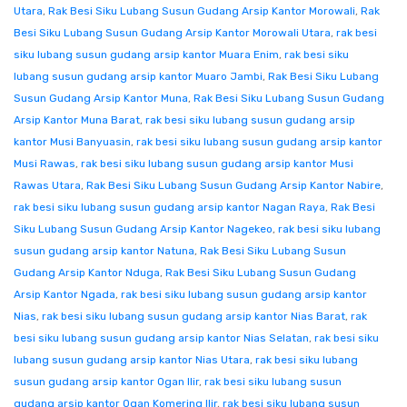
Utara
,
Rak Besi Siku Lubang Susun Gudang Arsip Kantor Morowali
,
Rak
Besi Siku Lubang Susun Gudang Arsip Kantor Morowali Utara
,
rak besi
siku lubang susun gudang arsip kantor Muara Enim
,
rak besi siku
lubang susun gudang arsip kantor Muaro Jambi
,
Rak Besi Siku Lubang
Susun Gudang Arsip Kantor Muna
,
Rak Besi Siku Lubang Susun Gudang
Arsip Kantor Muna Barat
,
rak besi siku lubang susun gudang arsip
kantor Musi Banyuasin
,
rak besi siku lubang susun gudang arsip kantor
Musi Rawas
,
rak besi siku lubang susun gudang arsip kantor Musi
Rawas Utara
,
Rak Besi Siku Lubang Susun Gudang Arsip Kantor Nabire
,
rak besi siku lubang susun gudang arsip kantor Nagan Raya
,
Rak Besi
Siku Lubang Susun Gudang Arsip Kantor Nagekeo
,
rak besi siku lubang
susun gudang arsip kantor Natuna
,
Rak Besi Siku Lubang Susun
Gudang Arsip Kantor Nduga
,
Rak Besi Siku Lubang Susun Gudang
Arsip Kantor Ngada
,
rak besi siku lubang susun gudang arsip kantor
Nias
,
rak besi siku lubang susun gudang arsip kantor Nias Barat
,
rak
besi siku lubang susun gudang arsip kantor Nias Selatan
,
rak besi siku
lubang susun gudang arsip kantor Nias Utara
,
rak besi siku lubang
susun gudang arsip kantor Ogan Ilir
,
rak besi siku lubang susun
gudang arsip kantor Ogan Komering Ilir
,
rak besi siku lubang susun