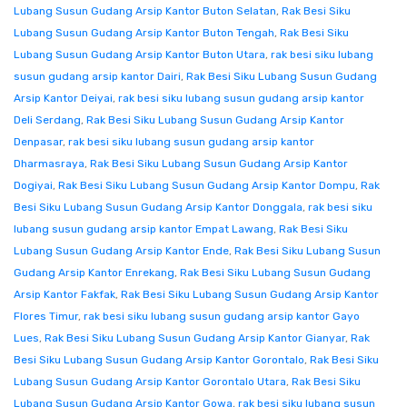
Lubang Susun Gudang Arsip Kantor Buton Selatan
,
Rak Besi Siku
Lubang Susun Gudang Arsip Kantor Buton Tengah
,
Rak Besi Siku
Lubang Susun Gudang Arsip Kantor Buton Utara
,
rak besi siku lubang
susun gudang arsip kantor Dairi
,
Rak Besi Siku Lubang Susun Gudang
Arsip Kantor Deiyai
,
rak besi siku lubang susun gudang arsip kantor
Deli Serdang
,
Rak Besi Siku Lubang Susun Gudang Arsip Kantor
Denpasar
,
rak besi siku lubang susun gudang arsip kantor
Dharmasraya
,
Rak Besi Siku Lubang Susun Gudang Arsip Kantor
Dogiyai
,
Rak Besi Siku Lubang Susun Gudang Arsip Kantor Dompu
,
Rak
Besi Siku Lubang Susun Gudang Arsip Kantor Donggala
,
rak besi siku
lubang susun gudang arsip kantor Empat Lawang
,
Rak Besi Siku
Lubang Susun Gudang Arsip Kantor Ende
,
Rak Besi Siku Lubang Susun
Gudang Arsip Kantor Enrekang
,
Rak Besi Siku Lubang Susun Gudang
Arsip Kantor Fakfak
,
Rak Besi Siku Lubang Susun Gudang Arsip Kantor
Flores Timur
,
rak besi siku lubang susun gudang arsip kantor Gayo
Lues
,
Rak Besi Siku Lubang Susun Gudang Arsip Kantor Gianyar
,
Rak
Besi Siku Lubang Susun Gudang Arsip Kantor Gorontalo
,
Rak Besi Siku
Lubang Susun Gudang Arsip Kantor Gorontalo Utara
,
Rak Besi Siku
Lubang Susun Gudang Arsip Kantor Gowa
,
rak besi siku lubang susun