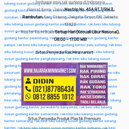
berbagai jenis rak gudang di Indonesia
lubang susun gudang kantor merauke
,
rak besi siku lubang susun
Alamat Kami : Jalan
Mastrip No. 45A RT.7/RW.3,
gudang kantor morowali
,
rak besi siku lubang susun gudang kantor
Rambutan
, Kec. Ciracas, Jakarta Timur, DKI Jakarta
nunukan
,
rak besi siku lubang susun gudang kantor pacitan
,
rak besi
siku lubang susun gudang kantor padang sumbar
13830
,
rak besi siku lubang
susun gudang kantor palangkaraya
,
rak besi siku lubang susun
Kantor Kami Buka
Setiap Hari (Kecuali Libur Nasional),
gudang kantor palembang
,
rak besi siku lubang susun gudang kantor
08.00 – 17.00 WIB
palopo
,
rak besi siku lubang susun gudang kantor palu sulteng
,
rak besi
siku lubang susun gudang kantor pandeglang
,
rak besi siku lubang
Situs Penyedia Rak Minimarket
susun gudang kantor pangkalpinang
,
rak besi siku lubang susun
gudang kantor pare-pare
,
rak besi siku lubang susun gudang kantor
pasuruan
,
rak besi siku lubang susun gudang kantor pati
,
rak besi siku
lubang susun gudang kantor pekalongan
,
rak besi siku lubang susun
gudang kantor pekanbaru
,
rak besi siku lubang susun gudang kantor
pemalang
,
rak besi siku lubang susun gudang kantor pontianak
,
rak
besi siku lubang susun gudang kantor purwakarta
,
rak besi siku lubang
susun gudang kantor purwokerto banyumas
,
rak besi siku lubang
susun gudang kantor samarinda
,
rak besi siku lubang susun gudang
Situs Penyedia Produk Plastik Premium
kantor semarang
,
rak besi siku lubang susun gudang kantor serang
banten
,
rak besi siku lubang susun gudang kantor sidoarjo
,
rak besi