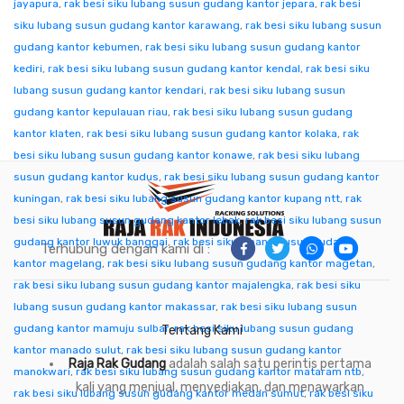
jayapura
,
rak besi siku lubang susun gudang kantor jepara
,
rak besi
siku lubang susun gudang kantor karawang
,
rak besi siku lubang susun
gudang kantor kebumen
,
rak besi siku lubang susun gudang kantor
kediri
,
rak besi siku lubang susun gudang kantor kendal
,
rak besi siku
lubang susun gudang kantor kendari
,
rak besi siku lubang susun
gudang kantor kepulauan riau
,
rak besi siku lubang susun gudang
kantor klaten
,
rak besi siku lubang susun gudang kantor kolaka
,
rak
besi siku lubang susun gudang kantor konawe
,
rak besi siku lubang
susun gudang kantor kudus
,
rak besi siku lubang susun gudang kantor
kuningan
,
rak besi siku lubang susun gudang kantor kupang ntt
,
rak
besi siku lubang susun gudang kantor lebak
,
rak besi siku lubang susun
gudang kantor luwuk banggai
,
rak besi siku lubang susun gudang
Terhubung dengan kami di :
kantor magelang
,
rak besi siku lubang susun gudang kantor magetan
,
rak besi siku lubang susun gudang kantor majalengka
,
rak besi siku
lubang susun gudang kantor makassar
,
rak besi siku lubang susun
gudang kantor mamuju sulbar
,
rak besi siku lubang susun gudang
Tentang Kami
kantor manado sulut
,
rak besi siku lubang susun gudang kantor
Raja Rak Gudang
adalah salah satu perintis pertama
manokwari
,
rak besi siku lubang susun gudang kantor mataram ntb
,
kali yang menjual, menyediakan, dan menawarkan
rak besi siku lubang susun gudang kantor medan sumut
,
rak besi siku