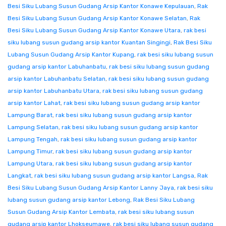
Besi Siku Lubang Susun Gudang Arsip Kantor Konawe Kepulauan
,
Rak
Besi Siku Lubang Susun Gudang Arsip Kantor Konawe Selatan
,
Rak
Besi Siku Lubang Susun Gudang Arsip Kantor Konawe Utara
,
rak besi
siku lubang susun gudang arsip kantor Kuantan Singingi
,
Rak Besi Siku
Lubang Susun Gudang Arsip Kantor Kupang
,
rak besi siku lubang susun
gudang arsip kantor Labuhanbatu
,
rak besi siku lubang susun gudang
arsip kantor Labuhanbatu Selatan
,
rak besi siku lubang susun gudang
arsip kantor Labuhanbatu Utara
,
rak besi siku lubang susun gudang
arsip kantor Lahat
,
rak besi siku lubang susun gudang arsip kantor
Lampung Barat
,
rak besi siku lubang susun gudang arsip kantor
Lampung Selatan
,
rak besi siku lubang susun gudang arsip kantor
Lampung Tengah
,
rak besi siku lubang susun gudang arsip kantor
Lampung Timur
,
rak besi siku lubang susun gudang arsip kantor
Lampung Utara
,
rak besi siku lubang susun gudang arsip kantor
Langkat
,
rak besi siku lubang susun gudang arsip kantor Langsa
,
Rak
Besi Siku Lubang Susun Gudang Arsip Kantor Lanny Jaya
,
rak besi siku
lubang susun gudang arsip kantor Lebong
,
Rak Besi Siku Lubang
Susun Gudang Arsip Kantor Lembata
,
rak besi siku lubang susun
gudang arsip kantor Lhokseumawe
,
rak besi siku lubang susun gudang