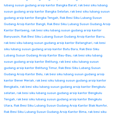
lubang susun gudang arsip kantor Bangka Barat
,
rak besi siku lubang
susun gudang arsip kantor Bangka Selatan
,
rak besi siku lubang susun
gudang arsip kantor Bangka Tengah
,
Rak Besi Siku Lubang Susun
Gudang Arsip Kantor Bangli
,
Rak Besi Siku Lubang Susun Gudang Arsip
Kantor Bantaeng
,
rak besi siku lubang susun gudang arsip kantor
Banyuasin
,
Rak Besi Siku Lubang Susun Gudang Arsip Kantor Barru
,
rak besi siku lubang susun gudang arsip kantor Batanghari
,
rak besi
siku lubang susun gudang arsip kantor Batu Bara
,
Rak Besi Siku
Lubang Susun Gudang Arsip Kantor Bau-Bau
,
rak besi siku lubang
susun gudang arsip kantor Belitung
,
rak besi siku lubang susun
gudang arsip kantor Belitung Timur
,
Rak Besi Siku Lubang Susun
Gudang Arsip Kantor Belu
,
rak besi siku lubang susun gudang arsip
kantor Bener Meriah
,
rak besi siku lubang susun gudang arsip kantor
Bengkalis
,
rak besi siku lubang susun gudang arsip kantor Bengkulu
selatan
,
rak besi siku lubang susun gudang arsip kantor Bengkulu
Tengah
,
rak besi siku lubang susun gudang arsip kantor Bengkulu
Utara
,
Rak Besi Siku Lubang Susun Gudang Arsip Kantor Biak Numfor
,
Rak Besi Siku Lubang Susun Gudang Arsip Kantor Bima
,
rak besi siku