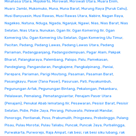
Minahasa Utara
,
Mojokerto
,
Morowali
,
Morowali Utara
,
Muara Enim
,
Muaro Jambi
,
Mukomuko
,
Muna
,
Muna Barat
,
Murung Raya (Puruk Cahu)
,
Musi Banyuasin
,
Musi Rawas
,
Musi Rawas Utara
,
Nabire
,
Nagan Raya
,
Nagekeo
,
Natuna
,
Nduga
,
Ngada
,
Nganjuk
,
Ngawi
,
Nias
,
Nias Barat
,
Nias
Selatan
,
Nias Utara
,
Nunukan
,
Ogan Ilir
,
Ogan Komering Ilir
,
Ogan
Komering Ulu
,
Ogan Komering Ulu Selatan
,
Ogan Komering Ulu Timur
,
Pacitan
,
Padang
,
Padang Lawas
,
Padang Lawas Utara
,
Padang
Pariaman
,
Padangpanjang
,
Padangsidempuan
,
Pagar Alam
,
Pakpak
Bharat
,
Palangkaraya
,
Palembang
,
Palopo
,
Palu
,
Pamekasan
,
Pandeglang
,
Pangandaran
,
Pangkajene
,
Pangkalpinang.
,
Paniai
,
Parepare
,
Pariaman
,
Parigi Moutong
,
Pasaman
,
Pasaman Barat
,
Pasangkayu
,
Paser (Tana Paser)
,
Pasuruan
,
Pati
,
Payakumbuh
,
Pegunungan Arfak
,
Pegunungan Bintang
,
Pekalongan
,
Pekanbaru
,
Pelalawan
,
Pemalang
,
Pematangsiantar
,
Penajam Paser Utara
(Penajam)
,
Penukal Abab lematang Ilir
,
Pesawaran
,
Pesisir Barat
,
Pesisir
Selatan
,
Pidie
,
Pidie Jaya
,
Pinrang
,
Pohuwato
,
Polewali Mandar
,
Ponorogo
,
Pontianak
,
Poso
,
Prabumulih
,
Pringsewu
,
Probolinggo
,
Pulang
Pisau
,
Pulau Morotai
,
Pulau Taliabu
,
Puncak
,
Puncak Jaya
,
Purbalingga
,
Purwakarta
,
Purworejo
,
Raja Ampat
,
rak besi
,
rak besi siku lubang
,
rak