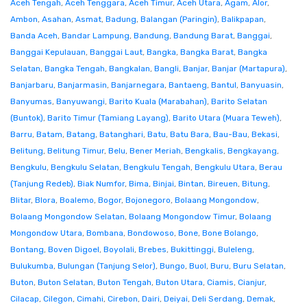
Aceh Tengah
,
Aceh Tenggara
,
Aceh Timur
,
Aceh Utara
,
Agam
,
Alor
,
Ambon
,
Asahan
,
Asmat
,
Badung
,
Balangan (Paringin)
,
Balikpapan
,
Banda Aceh
,
Bandar Lampung
,
Bandung
,
Bandung Barat
,
Banggai
,
Banggai Kepulauan
,
Banggai Laut
,
Bangka
,
Bangka Barat
,
Bangka
Selatan
,
Bangka Tengah
,
Bangkalan
,
Bangli
,
Banjar
,
Banjar (Martapura)
,
Banjarbaru
,
Banjarmasin
,
Banjarnegara
,
Bantaeng
,
Bantul
,
Banyuasin
,
Banyumas
,
Banyuwangi
,
Barito Kuala (Marabahan)
,
Barito Selatan
(Buntok)
,
Barito Timur (Tamiang Layang)
,
Barito Utara (Muara Teweh)
,
Barru
,
Batam
,
Batang
,
Batanghari
,
Batu
,
Batu Bara
,
Bau-Bau
,
Bekasi
,
Belitung
,
Belitung Timur
,
Belu
,
Bener Meriah
,
Bengkalis
,
Bengkayang
,
Bengkulu
,
Bengkulu Selatan
,
Bengkulu Tengah
,
Bengkulu Utara
,
Berau
(Tanjung Redeb)
,
Biak Numfor
,
Bima
,
Binjai
,
Bintan
,
Bireuen
,
Bitung
,
Blitar
,
Blora
,
Boalemo
,
Bogor
,
Bojonegoro
,
Bolaang Mongondow
,
Bolaang Mongondow Selatan
,
Bolaang Mongondow Timur
,
Bolaang
Mongondow Utara
,
Bombana
,
Bondowoso
,
Bone
,
Bone Bolango
,
Bontang
,
Boven Digoel
,
Boyolali
,
Brebes
,
Bukittinggi
,
Buleleng
,
Bulukumba
,
Bulungan (Tanjung Selor)
,
Bungo
,
Buol
,
Buru
,
Buru Selatan
,
Buton
,
Buton Selatan
,
Buton Tengah
,
Buton Utara
,
Ciamis
,
Cianjur
,
Cilacap
,
Cilegon
,
Cimahi
,
Cirebon
,
Dairi
,
Deiyai
,
Deli Serdang
,
Demak
,