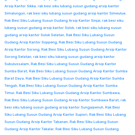
Arsip Kantor Sikka
,
rak besi siku lubang susun gudang arsip kantor
Simalungun
,
rak besi siku lubang susun gudang arsip kantor Simeulue
,
Rak Besi Siku Lubang Susun Gudang Arsip Kantor Sinjai
,
rak besi siku
lubang susun gudang arsip kantor Solok
,
rak besi siku lubang susun
gudang arsip kantor Solok Selatan
,
Rak Besi Siku Lubang Susun
Gudang Arsip Kantor Soppeng
,
Rak Besi Siku Lubang Susun Gudang
Arsip Kantor Sorong
,
Rak Besi Siku Lubang Susun Gudang Arsip Kantor
Sorong Selatan
,
rak besi siku lubang susun gudang arsip kantor
Subulussalam
,
Rak Besi Siku Lubang Susun Gudang Arsip Kantor
Sumba Barat
,
Rak Besi Siku Lubang Susun Gudang Arsip Kantor Sumba
Barat Daya
,
Rak Besi Siku Lubang Susun Gudang Arsip Kantor Sumba
Tengah
,
Rak Besi Siku Lubang Susun Gudang Arsip Kantor Sumba
Timur
,
Rak Besi Siku Lubang Susun Gudang Arsip Kantor Sumbawa
,
Rak Besi Siku Lubang Susun Gudang Arsip Kantor Sumbawa Barat
,
rak
besi siku lubang susun gudang arsip kantor Sungaipenuh
,
Rak Besi
Siku Lubang Susun Gudang Arsip Kantor Supiori
,
Rak Besi Siku Lubang
Susun Gudang Arsip Kantor Tabanan
,
Rak Besi Siku Lubang Susun
Gudang Arsip Kantor Takalar
,
Rak Besi Siku Lubang Susun Gudang