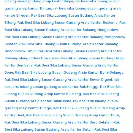
lubang susun gudang arsip kantor Binjai
,
rak besi siku lubang susun
gudang arsip kantor Bintan
,
rak besi siku lubang susun gudang arsip
kantor Bireuen
,
Rak Besi Siku Lubang Susun Gudang Arsip Kantor
Bitung
,
Rak Besi Siku Lubang Susun Gudang Arsip Kantor Boalemo
,
Rak
Besi Siku Lubang Susun Gudang Arsip Kantor Bolaang Mongondow
,
Rak Besi Siku Lubang Susun Gudang Arsip Kantor Bolaang Mongondow
Selatan
,
Rak Besi Siku Lubang Susun Gudang Arsip Kantor Bolaang
Mongondow Timur
,
Rak Besi Siku Lubang Susun Gudang Arsip Kantor
Bolaang Mongondow Utara
,
Rak Besi Siku Lubang Susun Gudang Arsip
Kantor Bombana
,
Rak Besi Siku Lubang Susun Gudang Arsip Kantor
Bone
,
Rak Besi Siku Lubang Susun Gudang Arsip Kantor Bone Bolango
,
Rak Besi Siku Lubang Susun Gudang Arsip Kantor Boven Digoel
,
rak
besi siku lubang susun gudang arsip kantor Bukittinggi
,
Rak Besi Siku
Lubang Susun Gudang Arsip Kantor Buleleng
,
Rak Besi Siku Lubang
Susun Gudang Arsip Kantor Bulukumba
,
rak besi siku lubang susun
gudang arsip kantor Bungo
,
Rak Besi Siku Lubang Susun Gudang Arsip
Kantor Buol
,
Rak Besi Siku Lubang Susun Gudang Arsip Kantor Buru
,
Rak Besi Siku Lubang Susun Gudang Arsip Kantor Buru Selatan
,
Rak
Besi Siku Lubang Susun Gudang Arsip Kantor Buton
,
Rak Besi Siku