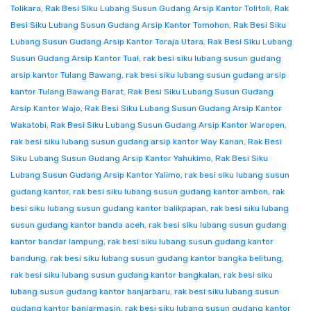
Tolikara
,
Rak Besi Siku Lubang Susun Gudang Arsip Kantor Tolitoli
,
Rak
Besi Siku Lubang Susun Gudang Arsip Kantor Tomohon
,
Rak Besi Siku
Lubang Susun Gudang Arsip Kantor Toraja Utara
,
Rak Besi Siku Lubang
Susun Gudang Arsip Kantor Tual
,
rak besi siku lubang susun gudang
arsip kantor Tulang Bawang
,
rak besi siku lubang susun gudang arsip
kantor Tulang Bawang Barat
,
Rak Besi Siku Lubang Susun Gudang
Arsip Kantor Wajo
,
Rak Besi Siku Lubang Susun Gudang Arsip Kantor
Wakatobi
,
Rak Besi Siku Lubang Susun Gudang Arsip Kantor Waropen
,
rak besi siku lubang susun gudang arsip kantor Way Kanan
,
Rak Besi
Siku Lubang Susun Gudang Arsip Kantor Yahukimo
,
Rak Besi Siku
Lubang Susun Gudang Arsip Kantor Yalimo
,
rak besi siku lubang susun
gudang kantor
,
rak besi siku lubang susun gudang kantor ambon
,
rak
besi siku lubang susun gudang kantor balikpapan
,
rak besi siku lubang
susun gudang kantor banda aceh
,
rak besi siku lubang susun gudang
kantor bandar lampung
,
rak besi siku lubang susun gudang kantor
bandung
,
rak besi siku lubang susun gudang kantor bangka belitung
,
rak besi siku lubang susun gudang kantor bangkalan
,
rak besi siku
lubang susun gudang kantor banjarbaru
,
rak besi siku lubang susun
gudang kantor banjarmasin
,
rak besi siku lubang susun gudang kantor