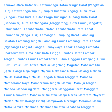
Konawe Utara
,
Kotabaru
,
Kotamobagu
,
Kotawaringin Barat (Pangkalan
Bun)
,
Kotawaringin Timur (Sampit)
,
Kuantan Singingi
,
Kubu Raya
(Sungai Raya)
,
Kudus
,
Kulon Progo
,
Kuningan
,
Kupang
,
Kutai Barat
(Sendawar)
,
Kutai Kartanegara (Tenggarong)
,
Kutai Timur (Sangatta)
,
Labuhanbatu
,
Labuhanbatu Selatan
,
Labuhanbatu Utara
,
Lahat
,
Lamandau (Nanga Bulik)
,
Lamongan
,
Lampung Barat
,
Lampung
Selatan
,
Lampung Tengah
,
Lampung Timur
,
Lampung Utara
,
Landak
(Ngabang)
,
Langkat
,
Langsa
,
Lanny Jaya
,
Lebak
,
Lebong
,
Lembata
,
Lhokseumawe
,
Lima Puluh Kota
,
Lingga
,
Lombok Barat
,
Lombok
Tengah
,
Lombok Timur
,
Lombok Utara
,
Lubuk Linggau
,
Lumajang
,
Luwu
,
Luwu Timur
,
Luwu Utara
,
Madiun
,
Magelang
,
Magetan
,
Mahakam Ulu
(Ujoh Bilang)
,
Majalengka
,
Majene
,
Makassar
,
Malaka
,
Malang
,
Malinau
,
Maluku Barat Daya
,
Maluku Tengah
,
Maluku Tenggara
,
Mamasa
,
Mamberamo Raya
,
Mamberamo Tengah
,
Mamuju
,
Mamuju Tengah
,
Manado
,
Mandailing Natal
,
Manggarai
,
Manggarai Barat
,
Manggarai
Timur
,
Manokwari
,
Manokwari Selatan
,
Mappi
,
Maros
,
Mataram
,
Maybrat
,
Medan
,
Melawi (Nanga Pinoh)
,
Mempawah
,
Merangin
,
Merauke
,
Mesuji
,
Metro
,
Mimika
,
Minahasa
,
Minahasa Selatan
,
Minahasa Tenggara
,