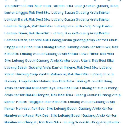
arsip kantor Lima Puluh Kota
,
rak besi siku lubang susun gudang arsip
kantor Lingga
,
Rak Besi Siku Lubang Susun Gudang Arsip Kantor
Lombok Barat
,
Rak Besi Siku Lubang Susun Gudang Arsip Kantor
Lombok Tengah
,
Rak Besi Siku Lubang Susun Gudang Arsip Kantor
Lombok Timur
,
Rak Besi Siku Lubang Susun Gudang Arsip Kantor
Lombok Utara
,
rak besi siku lubang susun gudang arsip kantor Lubuk
Linggau
,
Rak Besi Siku Lubang Susun Gudang Arsip Kantor Luwu
,
Rak
Besi Siku Lubang Susun Gudang Arsip Kantor Luwu Timur
,
Rak Besi
Siku Lubang Susun Gudang Arsip Kantor Luwu Utara
,
Rak Besi Siku
Lubang Susun Gudang Arsip Kantor Majene
,
Rak Besi Siku Lubang
Susun Gudang Arsip Kantor Makassar
,
Rak Besi Siku Lubang Susun
Gudang Arsip Kantor Malaka
,
Rak Besi Siku Lubang Susun Gudang
Arsip Kantor Maluku Barat Daya
,
Rak Besi Siku Lubang Susun Gudang
Arsip Kantor Maluku Tengah
,
Rak Besi Siku Lubang Susun Gudang Arsip
Kantor Maluku Tenggara
,
Rak Besi Siku Lubang Susun Gudang Arsip
Kantor Mamasa
,
Rak Besi Siku Lubang Susun Gudang Arsip Kantor
Mamberamo Raya
,
Rak Besi Siku Lubang Susun Gudang Arsip Kantor
Mamberamo Tengah
,
Rak Besi Siku Lubang Susun Gudang Arsip Kantor