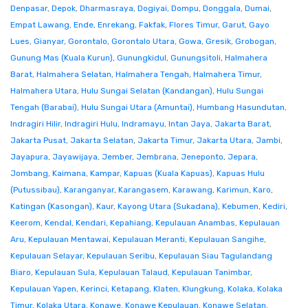
Denpasar
,
Depok
,
Dharmasraya
,
Dogiyai
,
Dompu
,
Donggala
,
Dumai
,
Empat Lawang
,
Ende
,
Enrekang
,
Fakfak
,
Flores Timur
,
Garut
,
Gayo
Lues
,
Gianyar
,
Gorontalo
,
Gorontalo Utara
,
Gowa
,
Gresik
,
Grobogan
,
Gunung Mas (Kuala Kurun)
,
Gunungkidul
,
Gunungsitoli
,
Halmahera
Barat
,
Halmahera Selatan
,
Halmahera Tengah
,
Halmahera Timur
,
Halmahera Utara
,
Hulu Sungai Selatan (Kandangan)
,
Hulu Sungai
Tengah (Barabai)
,
Hulu Sungai Utara (Amuntai)
,
Humbang Hasundutan
,
Indragiri Hilir
,
Indragiri Hulu
,
Indramayu
,
Intan Jaya
,
Jakarta Barat
,
Jakarta Pusat
,
Jakarta Selatan
,
Jakarta Timur
,
Jakarta Utara
,
Jambi
,
Jayapura
,
Jayawijaya
,
Jember
,
Jembrana
,
Jeneponto
,
Jepara
,
Jombang
,
Kaimana
,
Kampar
,
Kapuas (Kuala Kapuas)
,
Kapuas Hulu
(Putussibau)
,
Karanganyar
,
Karangasem
,
Karawang
,
Karimun
,
Karo
,
Katingan (Kasongan)
,
Kaur
,
Kayong Utara (Sukadana)
,
Kebumen
,
Kediri
,
Keerom
,
Kendal
,
Kendari
,
Kepahiang
,
Kepulauan Anambas
,
Kepulauan
Aru
,
Kepulauan Mentawai
,
Kepulauan Meranti
,
Kepulauan Sangihe
,
Kepulauan Selayar
,
Kepulauan Seribu
,
Kepulauan Siau Tagulandang
Biaro
,
Kepulauan Sula
,
Kepulauan Talaud
,
Kepulauan Tanimbar
,
Kepulauan Yapen
,
Kerinci
,
Ketapang
,
Klaten
,
Klungkung
,
Kolaka
,
Kolaka
Timur
,
Kolaka Utara
,
Konawe
,
Konawe Kepulauan
,
Konawe Selatan
,