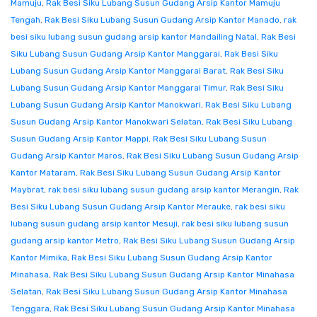
Mamuju
,
Rak Besi Siku Lubang Susun Gudang Arsip Kantor Mamuju
Tengah
,
Rak Besi Siku Lubang Susun Gudang Arsip Kantor Manado
,
rak
besi siku lubang susun gudang arsip kantor Mandailing Natal
,
Rak Besi
Siku Lubang Susun Gudang Arsip Kantor Manggarai
,
Rak Besi Siku
Lubang Susun Gudang Arsip Kantor Manggarai Barat
,
Rak Besi Siku
Lubang Susun Gudang Arsip Kantor Manggarai Timur
,
Rak Besi Siku
Lubang Susun Gudang Arsip Kantor Manokwari
,
Rak Besi Siku Lubang
Susun Gudang Arsip Kantor Manokwari Selatan
,
Rak Besi Siku Lubang
Susun Gudang Arsip Kantor Mappi
,
Rak Besi Siku Lubang Susun
Gudang Arsip Kantor Maros
,
Rak Besi Siku Lubang Susun Gudang Arsip
Kantor Mataram
,
Rak Besi Siku Lubang Susun Gudang Arsip Kantor
Maybrat
,
rak besi siku lubang susun gudang arsip kantor Merangin
,
Rak
Besi Siku Lubang Susun Gudang Arsip Kantor Merauke
,
rak besi siku
lubang susun gudang arsip kantor Mesuji
,
rak besi siku lubang susun
gudang arsip kantor Metro
,
Rak Besi Siku Lubang Susun Gudang Arsip
Kantor Mimika
,
Rak Besi Siku Lubang Susun Gudang Arsip Kantor
Minahasa
,
Rak Besi Siku Lubang Susun Gudang Arsip Kantor Minahasa
Selatan
,
Rak Besi Siku Lubang Susun Gudang Arsip Kantor Minahasa
Tenggara
,
Rak Besi Siku Lubang Susun Gudang Arsip Kantor Minahasa