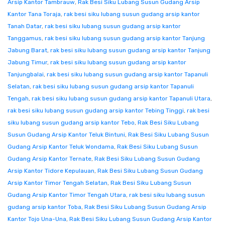
Arsip Kantor Tambrauw
,
Rak Besi Siku Lubang Susun Gudang Arsip
Kantor Tana Toraja
,
rak besi siku lubang susun gudang arsip kantor
Tanah Datar
,
rak besi siku lubang susun gudang arsip kantor
Tanggamus
,
rak besi siku lubang susun gudang arsip kantor Tanjung
Jabung Barat
,
rak besi siku lubang susun gudang arsip kantor Tanjung
Jabung Timur
,
rak besi siku lubang susun gudang arsip kantor
Tanjungbalai
,
rak besi siku lubang susun gudang arsip kantor Tapanuli
Selatan
,
rak besi siku lubang susun gudang arsip kantor Tapanuli
Tengah
,
rak besi siku lubang susun gudang arsip kantor Tapanuli Utara
,
rak besi siku lubang susun gudang arsip kantor Tebing Tinggi
,
rak besi
siku lubang susun gudang arsip kantor Tebo
,
Rak Besi Siku Lubang
Susun Gudang Arsip Kantor Teluk Bintuni
,
Rak Besi Siku Lubang Susun
Gudang Arsip Kantor Teluk Wondama
,
Rak Besi Siku Lubang Susun
Gudang Arsip Kantor Ternate
,
Rak Besi Siku Lubang Susun Gudang
Arsip Kantor Tidore Kepulauan
,
Rak Besi Siku Lubang Susun Gudang
Arsip Kantor Timor Tengah Selatan
,
Rak Besi Siku Lubang Susun
Gudang Arsip Kantor Timor Tengah Utara
,
rak besi siku lubang susun
gudang arsip kantor Toba
,
Rak Besi Siku Lubang Susun Gudang Arsip
Kantor Tojo Una-Una
,
Rak Besi Siku Lubang Susun Gudang Arsip Kantor