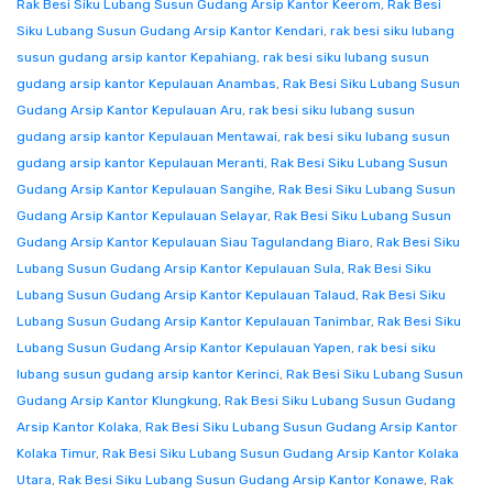
Rak Besi Siku Lubang Susun Gudang Arsip Kantor Keerom
,
Rak Besi
Siku Lubang Susun Gudang Arsip Kantor Kendari
,
rak besi siku lubang
susun gudang arsip kantor Kepahiang
,
rak besi siku lubang susun
gudang arsip kantor Kepulauan Anambas
,
Rak Besi Siku Lubang Susun
Gudang Arsip Kantor Kepulauan Aru
,
rak besi siku lubang susun
gudang arsip kantor Kepulauan Mentawai
,
rak besi siku lubang susun
gudang arsip kantor Kepulauan Meranti
,
Rak Besi Siku Lubang Susun
Gudang Arsip Kantor Kepulauan Sangihe
,
Rak Besi Siku Lubang Susun
Gudang Arsip Kantor Kepulauan Selayar
,
Rak Besi Siku Lubang Susun
Gudang Arsip Kantor Kepulauan Siau Tagulandang Biaro
,
Rak Besi Siku
Lubang Susun Gudang Arsip Kantor Kepulauan Sula
,
Rak Besi Siku
Lubang Susun Gudang Arsip Kantor Kepulauan Talaud
,
Rak Besi Siku
Lubang Susun Gudang Arsip Kantor Kepulauan Tanimbar
,
Rak Besi Siku
Lubang Susun Gudang Arsip Kantor Kepulauan Yapen
,
rak besi siku
lubang susun gudang arsip kantor Kerinci
,
Rak Besi Siku Lubang Susun
Gudang Arsip Kantor Klungkung
,
Rak Besi Siku Lubang Susun Gudang
Arsip Kantor Kolaka
,
Rak Besi Siku Lubang Susun Gudang Arsip Kantor
Kolaka Timur
,
Rak Besi Siku Lubang Susun Gudang Arsip Kantor Kolaka
Utara
,
Rak Besi Siku Lubang Susun Gudang Arsip Kantor Konawe
,
Rak