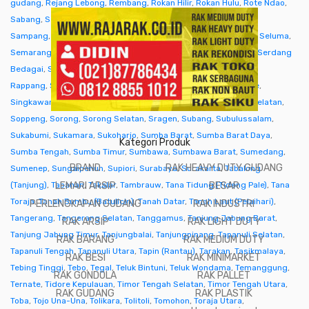
gudang
,
Rejang Lebong
,
Rembang
,
Rokan Hilir
,
Rokan Hulu
,
Rote Ndao
,
Sabang
,
Sabu Raijua
,
Salatiga
,
Samarinda
,
Sambas
,
Samosir
,
Sampang
,
Sanggau
,
Sarmi
,
Sarolangun
,
Sawahlunto
,
Sekadau
,
Seluma
,
Semarang
,
Seram Bagian Barat
,
Seram Bagian Timur
,
Serang
,
Serdang
Bedagai
,
Seruyan (Kuala Pembuang)
,
Siak
,
Sibolga
,
Sidenreng
Rappang
,
Sidoarjo
,
Sigi
,
Sijunjung
,
Sikka
,
Simalungun
,
Simeulue
,
Singkawang
,
Sinjai
,
Sintang
,
Situbondo
,
Sleman
,
Solok
,
Solok Selatan
,
Soppeng
,
Sorong
,
Sorong Selatan
,
Sragen
,
Subang
,
Subulussalam
,
Sukabumi
,
Sukamara
,
Sukoharjo
,
Sumba Barat
,
Sumba Barat Daya
,
Kategori Produk
Sumba Tengah
,
Sumba Timur
,
Sumbawa
,
Sumbawa Barat
,
Sumedang
,
BRAND
RAK HEAVY DUTY GUDANG
Sumenep
,
Sungaipenuh
,
Supiori
,
Surabaya
,
Surakarta
,
Tabalong
(Tanjung)
,
Tabanan
LEMARI ARSIP
,
Takalar
,
Tambrauw
,
Tana Tidung (Tideng Pale)
BESAR
,
Tana
Toraja
,
Tanah Bumbu (Batulicin)
,
Tanah Datar
,
Tanah Laut (Pelaihari)
,
PERLENGKAPAN GUDANG
RAK INDUSTRI
Tangerang
,
Tangerang Selatan
,
Tanggamus
,
Tanjung Jabung Barat
,
RAK ARSIP
RAK LIGHT DUTY
Tanjung Jabung Timur
,
Tanjungbalai
,
Tanjungpinang
,
Tapanuli Selatan
,
RAK BARANG
RAK MEDIUM DUTY
Tapanuli Tengah
,
Tapanuli Utara
,
Tapin (Rantau)
,
Tarakan
,
Tasikmalaya
,
RAK BESI
RAK MINIMARKET
Tebing Tinggi
,
Tebo
,
Tegal
,
Teluk Bintuni
,
Teluk Wondama
,
Temanggung
,
RAK GONDOLA
RAK PALLET
Ternate
,
Tidore Kepulauan
,
Timor Tengah Selatan
,
Timor Tengah Utara
,
RAK GUDANG
RAK PLASTIK
Toba
,
Tojo Una-Una
,
Tolikara
,
Tolitoli
,
Tomohon
,
Toraja Utara
,