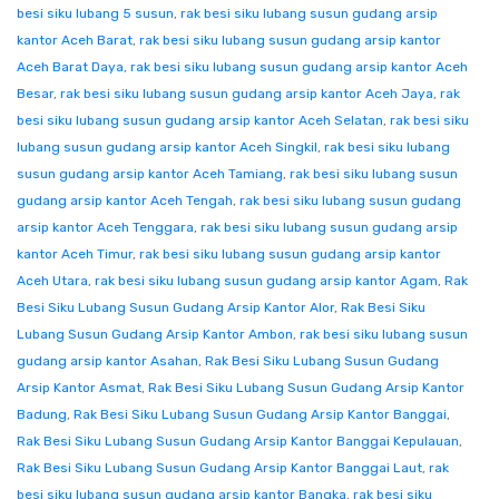
besi siku lubang 5 susun
,
rak besi siku lubang susun gudang arsip
kantor Aceh Barat
,
rak besi siku lubang susun gudang arsip kantor
Aceh Barat Daya
,
rak besi siku lubang susun gudang arsip kantor Aceh
Besar
,
rak besi siku lubang susun gudang arsip kantor Aceh Jaya
,
rak
besi siku lubang susun gudang arsip kantor Aceh Selatan
,
rak besi siku
lubang susun gudang arsip kantor Aceh Singkil
,
rak besi siku lubang
susun gudang arsip kantor Aceh Tamiang
,
rak besi siku lubang susun
gudang arsip kantor Aceh Tengah
,
rak besi siku lubang susun gudang
arsip kantor Aceh Tenggara
,
rak besi siku lubang susun gudang arsip
kantor Aceh Timur
,
rak besi siku lubang susun gudang arsip kantor
Aceh Utara
,
rak besi siku lubang susun gudang arsip kantor Agam
,
Rak
Besi Siku Lubang Susun Gudang Arsip Kantor Alor
,
Rak Besi Siku
Lubang Susun Gudang Arsip Kantor Ambon
,
rak besi siku lubang susun
gudang arsip kantor Asahan
,
Rak Besi Siku Lubang Susun Gudang
Arsip Kantor Asmat
,
Rak Besi Siku Lubang Susun Gudang Arsip Kantor
Badung
,
Rak Besi Siku Lubang Susun Gudang Arsip Kantor Banggai
,
Rak Besi Siku Lubang Susun Gudang Arsip Kantor Banggai Kepulauan
,
Rak Besi Siku Lubang Susun Gudang Arsip Kantor Banggai Laut
,
rak
besi siku lubang susun gudang arsip kantor Bangka
,
rak besi siku