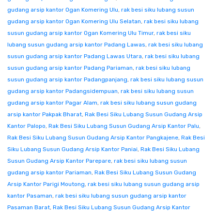
gudang arsip kantor Ogan Komering Ulu
,
rak besi siku lubang susun
gudang arsip kantor Ogan Komering Ulu Selatan
,
rak besi siku lubang
susun gudang arsip kantor Ogan Komering Ulu Timur
,
rak besi siku
lubang susun gudang arsip kantor Padang Lawas
,
rak besi siku lubang
susun gudang arsip kantor Padang Lawas Utara
,
rak besi siku lubang
susun gudang arsip kantor Padang Pariaman
,
rak besi siku lubang
susun gudang arsip kantor Padangpanjang
,
rak besi siku lubang susun
gudang arsip kantor Padangsidempuan
,
rak besi siku lubang susun
gudang arsip kantor Pagar Alam
,
rak besi siku lubang susun gudang
arsip kantor Pakpak Bharat
,
Rak Besi Siku Lubang Susun Gudang Arsip
Kantor Palopo
,
Rak Besi Siku Lubang Susun Gudang Arsip Kantor Palu
,
Rak Besi Siku Lubang Susun Gudang Arsip Kantor Pangkajene
,
Rak Besi
Siku Lubang Susun Gudang Arsip Kantor Paniai
,
Rak Besi Siku Lubang
Susun Gudang Arsip Kantor Parepare
,
rak besi siku lubang susun
gudang arsip kantor Pariaman
,
Rak Besi Siku Lubang Susun Gudang
Arsip Kantor Parigi Moutong
,
rak besi siku lubang susun gudang arsip
kantor Pasaman
,
rak besi siku lubang susun gudang arsip kantor
Pasaman Barat
,
Rak Besi Siku Lubang Susun Gudang Arsip Kantor