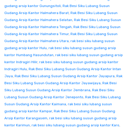
gudang arsip kantor Gunungsitoli
,
Rak Besi Siku Lubang Susun
Gudang Arsip Kantor Halmahera Barat
,
Rak Besi Siku Lubang Susun
Gudang Arsip Kantor Halmahera Selatan
,
Rak Besi Siku Lubang Susun
Gudang Arsip Kantor Halmahera Tengah
,
Rak Besi Siku Lubang Susun
Gudang Arsip Kantor Halmahera Timur
,
Rak Besi Siku Lubang Susun
Gudang Arsip Kantor Halmahera Utara
,
rak besi siku lubang susun
gudang arsip kantor Hulu
,
rak besi siku lubang susun gudang arsip
kantor Humbang Hasundutan
,
rak besi siku lubang susun gudang arsip
kantor Indragiri Hilir
,
rak besi siku lubang susun gudang arsip kantor
Indragiri Hulu
,
Rak Besi Siku Lubang Susun Gudang Arsip Kantor Intan
Jaya
,
Rak Besi Siku Lubang Susun Gudang Arsip Kantor Jayapura
,
Rak
Besi Siku Lubang Susun Gudang Arsip Kantor Jayawijaya
,
Rak Besi
Siku Lubang Susun Gudang Arsip Kantor Jembrana
,
Rak Besi Siku
Lubang Susun Gudang Arsip Kantor Jeneponto
,
Rak Besi Siku Lubang
Susun Gudang Arsip Kantor Kaimana
,
rak besi siku lubang susun
gudang arsip kantor Kampar
,
Rak Besi Siku Lubang Susun Gudang
Arsip Kantor Karangasem
,
rak besi siku lubang susun gudang arsip
kantor Karimun
,
rak besi siku lubang susun gudang arsip kantor Karo
,