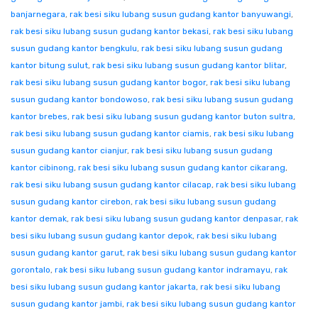
banjarnegara
,
rak besi siku lubang susun gudang kantor banyuwangi
,
rak besi siku lubang susun gudang kantor bekasi
,
rak besi siku lubang
susun gudang kantor bengkulu
,
rak besi siku lubang susun gudang
kantor bitung sulut
,
rak besi siku lubang susun gudang kantor blitar
,
rak besi siku lubang susun gudang kantor bogor
,
rak besi siku lubang
susun gudang kantor bondowoso
,
rak besi siku lubang susun gudang
kantor brebes
,
rak besi siku lubang susun gudang kantor buton sultra
,
rak besi siku lubang susun gudang kantor ciamis
,
rak besi siku lubang
susun gudang kantor cianjur
,
rak besi siku lubang susun gudang
kantor cibinong
,
rak besi siku lubang susun gudang kantor cikarang
,
rak besi siku lubang susun gudang kantor cilacap
,
rak besi siku lubang
susun gudang kantor cirebon
,
rak besi siku lubang susun gudang
kantor demak
,
rak besi siku lubang susun gudang kantor denpasar
,
rak
besi siku lubang susun gudang kantor depok
,
rak besi siku lubang
susun gudang kantor garut
,
rak besi siku lubang susun gudang kantor
gorontalo
,
rak besi siku lubang susun gudang kantor indramayu
,
rak
besi siku lubang susun gudang kantor jakarta
,
rak besi siku lubang
susun gudang kantor jambi
,
rak besi siku lubang susun gudang kantor