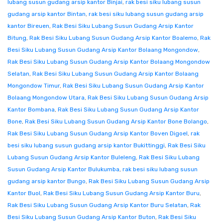
lubang susun gudang arsip kantor Binjai
,
rak besi siku lubang susun
gudang arsip kantor Bintan
,
rak besi siku lubang susun gudang arsip
kantor Bireuen
,
Rak Besi Siku Lubang Susun Gudang Arsip Kantor
Bitung
,
Rak Besi Siku Lubang Susun Gudang Arsip Kantor Boalemo
,
Rak
Besi Siku Lubang Susun Gudang Arsip Kantor Bolaang Mongondow
,
Rak Besi Siku Lubang Susun Gudang Arsip Kantor Bolaang Mongondow
Selatan
,
Rak Besi Siku Lubang Susun Gudang Arsip Kantor Bolaang
Mongondow Timur
,
Rak Besi Siku Lubang Susun Gudang Arsip Kantor
Bolaang Mongondow Utara
,
Rak Besi Siku Lubang Susun Gudang Arsip
Kantor Bombana
,
Rak Besi Siku Lubang Susun Gudang Arsip Kantor
Bone
,
Rak Besi Siku Lubang Susun Gudang Arsip Kantor Bone Bolango
,
Rak Besi Siku Lubang Susun Gudang Arsip Kantor Boven Digoel
,
rak
besi siku lubang susun gudang arsip kantor Bukittinggi
,
Rak Besi Siku
Lubang Susun Gudang Arsip Kantor Buleleng
,
Rak Besi Siku Lubang
Susun Gudang Arsip Kantor Bulukumba
,
rak besi siku lubang susun
gudang arsip kantor Bungo
,
Rak Besi Siku Lubang Susun Gudang Arsip
Kantor Buol
,
Rak Besi Siku Lubang Susun Gudang Arsip Kantor Buru
,
Rak Besi Siku Lubang Susun Gudang Arsip Kantor Buru Selatan
,
Rak
Besi Siku Lubang Susun Gudang Arsip Kantor Buton
,
Rak Besi Siku