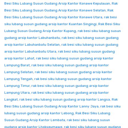
Besi Siku Lubang Susun Gudang Arsip Kantor Konawe Kepulauan
,
Rak
Besi Siku Lubang Susun Gudang Arsip Kantor Konawe Selatan
,
Rak
Besi Siku Lubang Susun Gudang Arsip Kantor Konawe Utara
,
rak besi
siku lubang susun gudang arsip kantor Kuantan Singingi
,
Rak Besi Siku
Lubang Susun Gudang Arsip Kantor Kupang
,
rak besi siku lubang susun
gudang arsip kantor Labuhanbatu
,
rak besi siku lubang susun gudang
arsip kantor Labuhanbatu Selatan
,
rak besi siku lubang susun gudang
arsip kantor Labuhanbatu Utara
,
rak besi siku lubang susun gudang
arsip kantor Lahat
,
rak besi siku lubang susun gudang arsip kantor
Lampung Barat
,
rak besi siku lubang susun gudang arsip kantor
Lampung Selatan
,
rak besi siku lubang susun gudang arsip kantor
Lampung Tengah
,
rak besi siku lubang susun gudang arsip kantor
Lampung Timur
,
rak besi siku lubang susun gudang arsip kantor
Lampung Utara
,
rak besi siku lubang susun gudang arsip kantor
Langkat
,
rak besi siku lubang susun gudang arsip kantor Langsa
,
Rak
Besi Siku Lubang Susun Gudang Arsip Kantor Lanny Jaya
,
rak besi siku
lubang susun gudang arsip kantor Lebong
,
Rak Besi Siku Lubang
Susun Gudang Arsip Kantor Lembata
,
rak besi siku lubang susun
gudang arsip kantor Lhokseumawe
,
rak besi siku lubang susun gudang