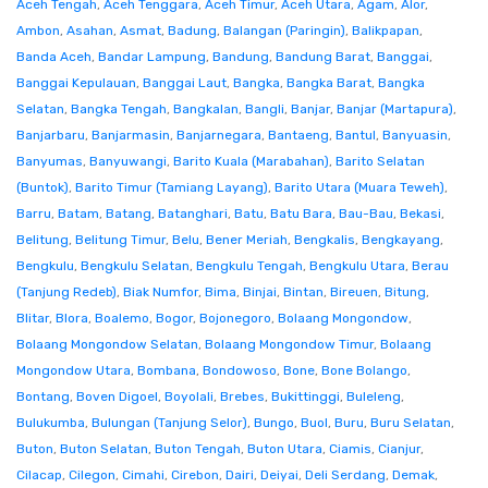
Aceh Tengah
,
Aceh Tenggara
,
Aceh Timur
,
Aceh Utara
,
Agam
,
Alor
,
Ambon
,
Asahan
,
Asmat
,
Badung
,
Balangan (Paringin)
,
Balikpapan
,
Banda Aceh
,
Bandar Lampung
,
Bandung
,
Bandung Barat
,
Banggai
,
Banggai Kepulauan
,
Banggai Laut
,
Bangka
,
Bangka Barat
,
Bangka
Selatan
,
Bangka Tengah
,
Bangkalan
,
Bangli
,
Banjar
,
Banjar (Martapura)
,
Banjarbaru
,
Banjarmasin
,
Banjarnegara
,
Bantaeng
,
Bantul
,
Banyuasin
,
Banyumas
,
Banyuwangi
,
Barito Kuala (Marabahan)
,
Barito Selatan
(Buntok)
,
Barito Timur (Tamiang Layang)
,
Barito Utara (Muara Teweh)
,
Barru
,
Batam
,
Batang
,
Batanghari
,
Batu
,
Batu Bara
,
Bau-Bau
,
Bekasi
,
Belitung
,
Belitung Timur
,
Belu
,
Bener Meriah
,
Bengkalis
,
Bengkayang
,
Bengkulu
,
Bengkulu Selatan
,
Bengkulu Tengah
,
Bengkulu Utara
,
Berau
(Tanjung Redeb)
,
Biak Numfor
,
Bima
,
Binjai
,
Bintan
,
Bireuen
,
Bitung
,
Blitar
,
Blora
,
Boalemo
,
Bogor
,
Bojonegoro
,
Bolaang Mongondow
,
Bolaang Mongondow Selatan
,
Bolaang Mongondow Timur
,
Bolaang
Mongondow Utara
,
Bombana
,
Bondowoso
,
Bone
,
Bone Bolango
,
Bontang
,
Boven Digoel
,
Boyolali
,
Brebes
,
Bukittinggi
,
Buleleng
,
Bulukumba
,
Bulungan (Tanjung Selor)
,
Bungo
,
Buol
,
Buru
,
Buru Selatan
,
Buton
,
Buton Selatan
,
Buton Tengah
,
Buton Utara
,
Ciamis
,
Cianjur
,
Cilacap
,
Cilegon
,
Cimahi
,
Cirebon
,
Dairi
,
Deiyai
,
Deli Serdang
,
Demak
,