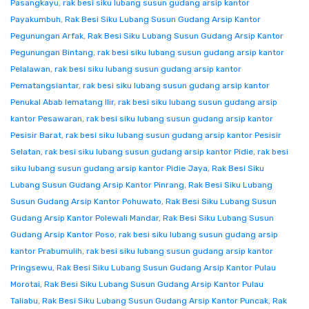
Pasangkayu
,
rak besi siku lubang susun gudang arsip kantor
Payakumbuh
,
Rak Besi Siku Lubang Susun Gudang Arsip Kantor
Pegunungan Arfak
,
Rak Besi Siku Lubang Susun Gudang Arsip Kantor
Pegunungan Bintang
,
rak besi siku lubang susun gudang arsip kantor
Pelalawan
,
rak besi siku lubang susun gudang arsip kantor
Pematangsiantar
,
rak besi siku lubang susun gudang arsip kantor
Penukal Abab lematang Ilir
,
rak besi siku lubang susun gudang arsip
kantor Pesawaran
,
rak besi siku lubang susun gudang arsip kantor
Pesisir Barat
,
rak besi siku lubang susun gudang arsip kantor Pesisir
Selatan
,
rak besi siku lubang susun gudang arsip kantor Pidie
,
rak besi
siku lubang susun gudang arsip kantor Pidie Jaya
,
Rak Besi Siku
Lubang Susun Gudang Arsip Kantor Pinrang
,
Rak Besi Siku Lubang
Susun Gudang Arsip Kantor Pohuwato
,
Rak Besi Siku Lubang Susun
Gudang Arsip Kantor Polewali Mandar
,
Rak Besi Siku Lubang Susun
Gudang Arsip Kantor Poso
,
rak besi siku lubang susun gudang arsip
kantor Prabumulih
,
rak besi siku lubang susun gudang arsip kantor
Pringsewu
,
Rak Besi Siku Lubang Susun Gudang Arsip Kantor Pulau
Morotai
,
Rak Besi Siku Lubang Susun Gudang Arsip Kantor Pulau
Taliabu
,
Rak Besi Siku Lubang Susun Gudang Arsip Kantor Puncak
,
Rak