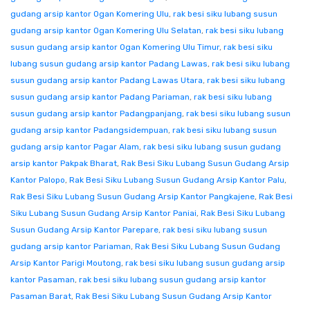
gudang arsip kantor Ogan Komering Ulu
,
rak besi siku lubang susun
gudang arsip kantor Ogan Komering Ulu Selatan
,
rak besi siku lubang
susun gudang arsip kantor Ogan Komering Ulu Timur
,
rak besi siku
lubang susun gudang arsip kantor Padang Lawas
,
rak besi siku lubang
susun gudang arsip kantor Padang Lawas Utara
,
rak besi siku lubang
susun gudang arsip kantor Padang Pariaman
,
rak besi siku lubang
susun gudang arsip kantor Padangpanjang
,
rak besi siku lubang susun
gudang arsip kantor Padangsidempuan
,
rak besi siku lubang susun
gudang arsip kantor Pagar Alam
,
rak besi siku lubang susun gudang
arsip kantor Pakpak Bharat
,
Rak Besi Siku Lubang Susun Gudang Arsip
Kantor Palopo
,
Rak Besi Siku Lubang Susun Gudang Arsip Kantor Palu
,
Rak Besi Siku Lubang Susun Gudang Arsip Kantor Pangkajene
,
Rak Besi
Siku Lubang Susun Gudang Arsip Kantor Paniai
,
Rak Besi Siku Lubang
Susun Gudang Arsip Kantor Parepare
,
rak besi siku lubang susun
gudang arsip kantor Pariaman
,
Rak Besi Siku Lubang Susun Gudang
Arsip Kantor Parigi Moutong
,
rak besi siku lubang susun gudang arsip
kantor Pasaman
,
rak besi siku lubang susun gudang arsip kantor
Pasaman Barat
,
Rak Besi Siku Lubang Susun Gudang Arsip Kantor