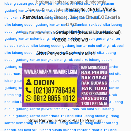
berbagai jenis rak gudang di Indonesia
lubang susun gudang kantor merauke
,
rak besi siku lubang susun
Alamat Kami : Jalan
Mastrip No. 45A RT.7/RW.3,
gudang kantor morowali
,
rak besi siku lubang susun gudang kantor
Rambutan
, Kec. Ciracas, Jakarta Timur, DKI Jakarta
nunukan
,
rak besi siku lubang susun gudang kantor pacitan
,
rak besi
siku lubang susun gudang kantor padang sumbar
13830
,
rak besi siku lubang
susun gudang kantor palangkaraya
,
rak besi siku lubang susun
Kantor Kami Buka
Setiap Hari (Kecuali Libur Nasional),
gudang kantor palembang
,
rak besi siku lubang susun gudang kantor
08.00 – 17.00 WIB
palopo
,
rak besi siku lubang susun gudang kantor palu sulteng
,
rak besi
siku lubang susun gudang kantor pandeglang
,
rak besi siku lubang
Situs Penyedia Rak Minimarket
susun gudang kantor pangkalpinang
,
rak besi siku lubang susun
gudang kantor pare-pare
,
rak besi siku lubang susun gudang kantor
pasuruan
,
rak besi siku lubang susun gudang kantor pati
,
rak besi siku
lubang susun gudang kantor pekalongan
,
rak besi siku lubang susun
gudang kantor pekanbaru
,
rak besi siku lubang susun gudang kantor
pemalang
,
rak besi siku lubang susun gudang kantor pontianak
,
rak
besi siku lubang susun gudang kantor purwakarta
,
rak besi siku lubang
susun gudang kantor purwokerto banyumas
,
rak besi siku lubang
susun gudang kantor samarinda
,
rak besi siku lubang susun gudang
Situs Penyedia Produk Plastik Premium
kantor semarang
,
rak besi siku lubang susun gudang kantor serang
banten
,
rak besi siku lubang susun gudang kantor sidoarjo
,
rak besi