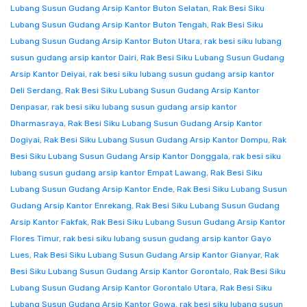
Lubang Susun Gudang Arsip Kantor Buton Selatan
,
Rak Besi Siku
Lubang Susun Gudang Arsip Kantor Buton Tengah
,
Rak Besi Siku
Lubang Susun Gudang Arsip Kantor Buton Utara
,
rak besi siku lubang
susun gudang arsip kantor Dairi
,
Rak Besi Siku Lubang Susun Gudang
Arsip Kantor Deiyai
,
rak besi siku lubang susun gudang arsip kantor
Deli Serdang
,
Rak Besi Siku Lubang Susun Gudang Arsip Kantor
Denpasar
,
rak besi siku lubang susun gudang arsip kantor
Dharmasraya
,
Rak Besi Siku Lubang Susun Gudang Arsip Kantor
Dogiyai
,
Rak Besi Siku Lubang Susun Gudang Arsip Kantor Dompu
,
Rak
Besi Siku Lubang Susun Gudang Arsip Kantor Donggala
,
rak besi siku
lubang susun gudang arsip kantor Empat Lawang
,
Rak Besi Siku
Lubang Susun Gudang Arsip Kantor Ende
,
Rak Besi Siku Lubang Susun
Gudang Arsip Kantor Enrekang
,
Rak Besi Siku Lubang Susun Gudang
Arsip Kantor Fakfak
,
Rak Besi Siku Lubang Susun Gudang Arsip Kantor
Flores Timur
,
rak besi siku lubang susun gudang arsip kantor Gayo
Lues
,
Rak Besi Siku Lubang Susun Gudang Arsip Kantor Gianyar
,
Rak
Besi Siku Lubang Susun Gudang Arsip Kantor Gorontalo
,
Rak Besi Siku
Lubang Susun Gudang Arsip Kantor Gorontalo Utara
,
Rak Besi Siku
Lubang Susun Gudang Arsip Kantor Gowa
,
rak besi siku lubang susun