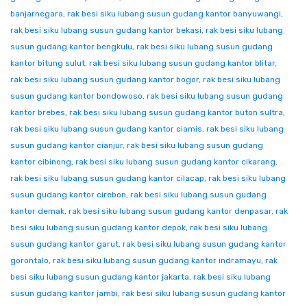
banjarnegara
,
rak besi siku lubang susun gudang kantor banyuwangi
,
rak besi siku lubang susun gudang kantor bekasi
,
rak besi siku lubang
susun gudang kantor bengkulu
,
rak besi siku lubang susun gudang
kantor bitung sulut
,
rak besi siku lubang susun gudang kantor blitar
,
rak besi siku lubang susun gudang kantor bogor
,
rak besi siku lubang
susun gudang kantor bondowoso
,
rak besi siku lubang susun gudang
kantor brebes
,
rak besi siku lubang susun gudang kantor buton sultra
,
rak besi siku lubang susun gudang kantor ciamis
,
rak besi siku lubang
susun gudang kantor cianjur
,
rak besi siku lubang susun gudang
kantor cibinong
,
rak besi siku lubang susun gudang kantor cikarang
,
rak besi siku lubang susun gudang kantor cilacap
,
rak besi siku lubang
susun gudang kantor cirebon
,
rak besi siku lubang susun gudang
kantor demak
,
rak besi siku lubang susun gudang kantor denpasar
,
rak
besi siku lubang susun gudang kantor depok
,
rak besi siku lubang
susun gudang kantor garut
,
rak besi siku lubang susun gudang kantor
gorontalo
,
rak besi siku lubang susun gudang kantor indramayu
,
rak
besi siku lubang susun gudang kantor jakarta
,
rak besi siku lubang
susun gudang kantor jambi
,
rak besi siku lubang susun gudang kantor