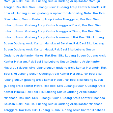
Mamuju
,
Rak Besi Siku Lubang Susun Gudang Arsip Kantor Mamuju
Tengah
,
Rak Besi Siku Lubang Susun Gudang Arsip Kantor Manado
,
rak
besi siku lubang susun gudang arsip kantor Mandailing Natal
,
Rak Besi
Siku Lubang Susun Gudang Arsip Kantor Manggarai
,
Rak Besi Siku
Lubang Susun Gudang Arsip Kantor Manggarai Barat
,
Rak Besi Siku
Lubang Susun Gudang Arsip Kantor Manggarai Timur
,
Rak Besi Siku
Lubang Susun Gudang Arsip Kantor Manokwari
,
Rak Besi Siku Lubang
Susun Gudang Arsip Kantor Manokwari Selatan
,
Rak Besi Siku Lubang
Susun Gudang Arsip Kantor Mappi
,
Rak Besi Siku Lubang Susun
Gudang Arsip Kantor Maros
,
Rak Besi Siku Lubang Susun Gudang Arsip
Kantor Mataram
,
Rak Besi Siku Lubang Susun Gudang Arsip Kantor
Maybrat
,
rak besi siku lubang susun gudang arsip kantor Merangin
,
Rak
Besi Siku Lubang Susun Gudang Arsip Kantor Merauke
,
rak besi siku
lubang susun gudang arsip kantor Mesuji
,
rak besi siku lubang susun
gudang arsip kantor Metro
,
Rak Besi Siku Lubang Susun Gudang Arsip
Kantor Mimika
,
Rak Besi Siku Lubang Susun Gudang Arsip Kantor
Minahasa
,
Rak Besi Siku Lubang Susun Gudang Arsip Kantor Minahasa
Selatan
,
Rak Besi Siku Lubang Susun Gudang Arsip Kantor Minahasa
Tenggara
,
Rak Besi Siku Lubang Susun Gudang Arsip Kantor Minahasa