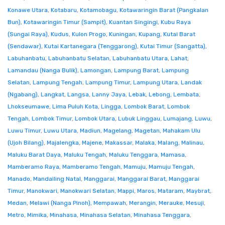
Konawe Utara
,
Kotabaru
,
Kotamobagu
,
Kotawaringin Barat (Pangkalan
Bun)
,
Kotawaringin Timur (Sampit)
,
Kuantan Singingi
,
Kubu Raya
(Sungai Raya)
,
Kudus
,
Kulon Progo
,
Kuningan
,
Kupang
,
Kutai Barat
(Sendawar)
,
Kutai Kartanegara (Tenggarong)
,
Kutai Timur (Sangatta)
,
Labuhanbatu
,
Labuhanbatu Selatan
,
Labuhanbatu Utara
,
Lahat
,
Lamandau (Nanga Bulik)
,
Lamongan
,
Lampung Barat
,
Lampung
Selatan
,
Lampung Tengah
,
Lampung Timur
,
Lampung Utara
,
Landak
(Ngabang)
,
Langkat
,
Langsa
,
Lanny Jaya
,
Lebak
,
Lebong
,
Lembata
,
Lhokseumawe
,
Lima Puluh Kota
,
Lingga
,
Lombok Barat
,
Lombok
Tengah
,
Lombok Timur
,
Lombok Utara
,
Lubuk Linggau
,
Lumajang
,
Luwu
,
Luwu Timur
,
Luwu Utara
,
Madiun
,
Magelang
,
Magetan
,
Mahakam Ulu
(Ujoh Bilang)
,
Majalengka
,
Majene
,
Makassar
,
Malaka
,
Malang
,
Malinau
,
Maluku Barat Daya
,
Maluku Tengah
,
Maluku Tenggara
,
Mamasa
,
Mamberamo Raya
,
Mamberamo Tengah
,
Mamuju
,
Mamuju Tengah
,
Manado
,
Mandailing Natal
,
Manggarai
,
Manggarai Barat
,
Manggarai
Timur
,
Manokwari
,
Manokwari Selatan
,
Mappi
,
Maros
,
Mataram
,
Maybrat
,
Medan
,
Melawi (Nanga Pinoh)
,
Mempawah
,
Merangin
,
Merauke
,
Mesuji
,
Metro
,
Mimika
,
Minahasa
,
Minahasa Selatan
,
Minahasa Tenggara
,