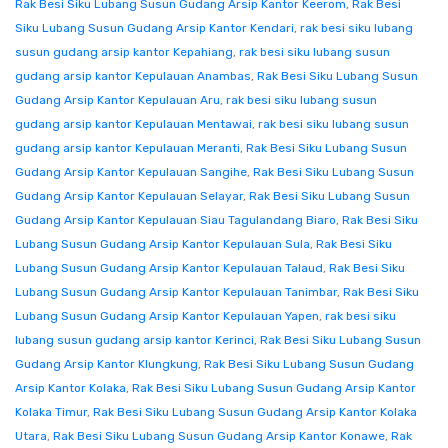
Rak Besi Siku Lubang Susun Gudang Arsip Kantor Keerom
,
Rak Besi
Siku Lubang Susun Gudang Arsip Kantor Kendari
,
rak besi siku lubang
susun gudang arsip kantor Kepahiang
,
rak besi siku lubang susun
gudang arsip kantor Kepulauan Anambas
,
Rak Besi Siku Lubang Susun
Gudang Arsip Kantor Kepulauan Aru
,
rak besi siku lubang susun
gudang arsip kantor Kepulauan Mentawai
,
rak besi siku lubang susun
gudang arsip kantor Kepulauan Meranti
,
Rak Besi Siku Lubang Susun
Gudang Arsip Kantor Kepulauan Sangihe
,
Rak Besi Siku Lubang Susun
Gudang Arsip Kantor Kepulauan Selayar
,
Rak Besi Siku Lubang Susun
Gudang Arsip Kantor Kepulauan Siau Tagulandang Biaro
,
Rak Besi Siku
Lubang Susun Gudang Arsip Kantor Kepulauan Sula
,
Rak Besi Siku
Lubang Susun Gudang Arsip Kantor Kepulauan Talaud
,
Rak Besi Siku
Lubang Susun Gudang Arsip Kantor Kepulauan Tanimbar
,
Rak Besi Siku
Lubang Susun Gudang Arsip Kantor Kepulauan Yapen
,
rak besi siku
lubang susun gudang arsip kantor Kerinci
,
Rak Besi Siku Lubang Susun
Gudang Arsip Kantor Klungkung
,
Rak Besi Siku Lubang Susun Gudang
Arsip Kantor Kolaka
,
Rak Besi Siku Lubang Susun Gudang Arsip Kantor
Kolaka Timur
,
Rak Besi Siku Lubang Susun Gudang Arsip Kantor Kolaka
Utara
,
Rak Besi Siku Lubang Susun Gudang Arsip Kantor Konawe
,
Rak