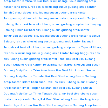
Arsip Kantor Tambrauw
,
Rak Besi Siku Lubang Susun Gudang Arsip
Kantor Tana Toraja
,
rak besi siku lubang susun gudang arsip kantor
Tanah Datar
,
rak besi siku lubang susun gudang arsip kantor
Tanggamus
,
rak besi siku lubang susun gudang arsip kantor Tanjung
Jabung Barat
,
rak besi siku lubang susun gudang arsip kantor Tanjung
Jabung Timur
,
rak besi siku lubang susun gudang arsip kantor
Tanjungbalai
,
rak besi siku lubang susun gudang arsip kantor Tapanuli
Selatan
,
rak besi siku lubang susun gudang arsip kantor Tapanuli
Tengah
,
rak besi siku lubang susun gudang arsip kantor Tapanuli Utara
,
rak besi siku lubang susun gudang arsip kantor Tebing Tinggi
,
rak besi
siku lubang susun gudang arsip kantor Tebo
,
Rak Besi Siku Lubang
Susun Gudang Arsip Kantor Teluk Bintuni
,
Rak Besi Siku Lubang Susun
Gudang Arsip Kantor Teluk Wondama
,
Rak Besi Siku Lubang Susun
Gudang Arsip Kantor Ternate
,
Rak Besi Siku Lubang Susun Gudang
Arsip Kantor Tidore Kepulauan
,
Rak Besi Siku Lubang Susun Gudang
Arsip Kantor Timor Tengah Selatan
,
Rak Besi Siku Lubang Susun
Gudang Arsip Kantor Timor Tengah Utara
,
rak besi siku lubang susun
gudang arsip kantor Toba
,
Rak Besi Siku Lubang Susun Gudang Arsip
Kantor Tojo Una-Una
,
Rak Besi Siku Lubang Susun Gudang Arsip Kantor