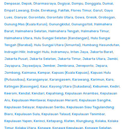
Denpasar
,
Depok
,
Dharmasraya
,
Dogiyai
,
Dompu
,
Donggala
,
Dumai
,
Empat Lawang
,
Ende
,
Enrekang
,
Fakfak
,
Flores Timur
,
Garut
,
Gayo
Lues
,
Gianyar
,
Gorontalo
,
Gorontalo Utara
,
Gowa
,
Gresik
,
Grobogan
,
Gunung Mas (Kuala Kurun)
,
Gunungkidul
,
Gunungsitoli
,
Halmahera
Barat
,
Halmahera Selatan
,
Halmahera Tengah
,
Halmahera Timur
,
Halmahera Utara
,
Hulu Sungai Selatan (Kandangan)
,
Hulu Sungai
Tengah (Barabai)
,
Hulu Sungai Utara (Amuntai)
,
Humbang Hasundutan
,
Indragiri Hilir
,
Indragiri Hulu
,
Indramayu
,
Intan Jaya
,
Jakarta Barat
,
Jakarta Pusat
,
Jakarta Selatan
,
Jakarta Timur
,
Jakarta Utara
,
Jambi
,
Jayapura
,
Jayawijaya
,
Jember
,
Jembrana
,
Jeneponto
,
Jepara
,
Jombang
,
Kaimana
,
Kampar
,
Kapuas (Kuala Kapuas)
,
Kapuas Hulu
(Putussibau)
,
Karanganyar
,
Karangasem
,
Karawang
,
Karimun
,
Karo
,
Katingan (Kasongan)
,
Kaur
,
Kayong Utara (Sukadana)
,
Kebumen
,
Kediri
,
Keerom
,
Kendal
,
Kendari
,
Kepahiang
,
Kepulauan Anambas
,
Kepulauan
Aru
,
Kepulauan Mentawai
,
Kepulauan Meranti
,
Kepulauan Sangihe
,
Kepulauan Selayar
,
Kepulauan Seribu
,
Kepulauan Siau Tagulandang
Biaro
,
Kepulauan Sula
,
Kepulauan Talaud
,
Kepulauan Tanimbar
,
Kepulauan Yapen
,
Kerinci
,
Ketapang
,
Klaten
,
Klungkung
,
Kolaka
,
Kolaka
Timur
,
Kolaka Utara
,
Konawe
,
Konawe Kepulauan
,
Konawe Selatan
,