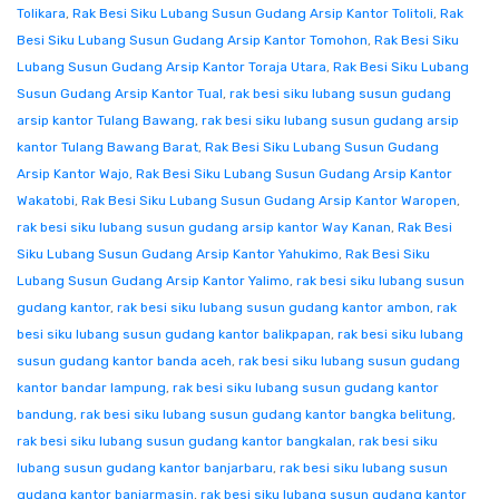
Tolikara
,
Rak Besi Siku Lubang Susun Gudang Arsip Kantor Tolitoli
,
Rak
Besi Siku Lubang Susun Gudang Arsip Kantor Tomohon
,
Rak Besi Siku
Lubang Susun Gudang Arsip Kantor Toraja Utara
,
Rak Besi Siku Lubang
Susun Gudang Arsip Kantor Tual
,
rak besi siku lubang susun gudang
arsip kantor Tulang Bawang
,
rak besi siku lubang susun gudang arsip
kantor Tulang Bawang Barat
,
Rak Besi Siku Lubang Susun Gudang
Arsip Kantor Wajo
,
Rak Besi Siku Lubang Susun Gudang Arsip Kantor
Wakatobi
,
Rak Besi Siku Lubang Susun Gudang Arsip Kantor Waropen
,
rak besi siku lubang susun gudang arsip kantor Way Kanan
,
Rak Besi
Siku Lubang Susun Gudang Arsip Kantor Yahukimo
,
Rak Besi Siku
Lubang Susun Gudang Arsip Kantor Yalimo
,
rak besi siku lubang susun
gudang kantor
,
rak besi siku lubang susun gudang kantor ambon
,
rak
besi siku lubang susun gudang kantor balikpapan
,
rak besi siku lubang
susun gudang kantor banda aceh
,
rak besi siku lubang susun gudang
kantor bandar lampung
,
rak besi siku lubang susun gudang kantor
bandung
,
rak besi siku lubang susun gudang kantor bangka belitung
,
rak besi siku lubang susun gudang kantor bangkalan
,
rak besi siku
lubang susun gudang kantor banjarbaru
,
rak besi siku lubang susun
gudang kantor banjarmasin
,
rak besi siku lubang susun gudang kantor