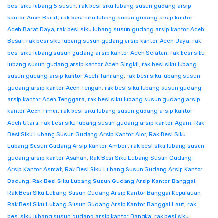
besi siku lubang 5 susun
,
rak besi siku lubang susun gudang arsip
kantor Aceh Barat
,
rak besi siku lubang susun gudang arsip kantor
Aceh Barat Daya
,
rak besi siku lubang susun gudang arsip kantor Aceh
Besar
,
rak besi siku lubang susun gudang arsip kantor Aceh Jaya
,
rak
besi siku lubang susun gudang arsip kantor Aceh Selatan
,
rak besi siku
lubang susun gudang arsip kantor Aceh Singkil
,
rak besi siku lubang
susun gudang arsip kantor Aceh Tamiang
,
rak besi siku lubang susun
gudang arsip kantor Aceh Tengah
,
rak besi siku lubang susun gudang
arsip kantor Aceh Tenggara
,
rak besi siku lubang susun gudang arsip
kantor Aceh Timur
,
rak besi siku lubang susun gudang arsip kantor
Aceh Utara
,
rak besi siku lubang susun gudang arsip kantor Agam
,
Rak
Besi Siku Lubang Susun Gudang Arsip Kantor Alor
,
Rak Besi Siku
Lubang Susun Gudang Arsip Kantor Ambon
,
rak besi siku lubang susun
gudang arsip kantor Asahan
,
Rak Besi Siku Lubang Susun Gudang
Arsip Kantor Asmat
,
Rak Besi Siku Lubang Susun Gudang Arsip Kantor
Badung
,
Rak Besi Siku Lubang Susun Gudang Arsip Kantor Banggai
,
Rak Besi Siku Lubang Susun Gudang Arsip Kantor Banggai Kepulauan
,
Rak Besi Siku Lubang Susun Gudang Arsip Kantor Banggai Laut
,
rak
besi siku lubang susun gudang arsip kantor Bangka
,
rak besi siku