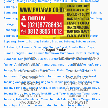
gudang
,
Rejang Lebong
,
Rembang
,
Rokan Hilir
,
Rokan Hulu
,
Rote Ndao
,
Sabang
,
Sabu Raijua
,
Salatiga
,
Samarinda
,
Sambas
,
Samosir
,
Sampang
,
Sanggau
,
Sarmi
,
Sarolangun
,
Sawahlunto
,
Sekadau
,
Seluma
,
Semarang
,
Seram Bagian Barat
,
Seram Bagian Timur
,
Serang
,
Serdang
Bedagai
,
Seruyan (Kuala Pembuang)
,
Siak
,
Sibolga
,
Sidenreng
Rappang
,
Sidoarjo
,
Sigi
,
Sijunjung
,
Sikka
,
Simalungun
,
Simeulue
,
Singkawang
,
Sinjai
,
Sintang
,
Situbondo
,
Sleman
,
Solok
,
Solok Selatan
,
Soppeng
,
Sorong
,
Sorong Selatan
,
Sragen
,
Subang
,
Subulussalam
,
Sukabumi
,
Sukamara
,
Sukoharjo
,
Sumba Barat
,
Sumba Barat Daya
,
Kategori Produk
Sumba Tengah
,
Sumba Timur
,
Sumbawa
,
Sumbawa Barat
,
Sumedang
,
BRAND
RAK HEAVY DUTY GUDANG
Sumenep
,
Sungaipenuh
,
Supiori
,
Surabaya
,
Surakarta
,
Tabalong
(Tanjung)
,
Tabanan
LEMARI ARSIP
,
Takalar
,
Tambrauw
,
Tana Tidung (Tideng Pale)
BESAR
,
Tana
Toraja
,
Tanah Bumbu (Batulicin)
,
Tanah Datar
,
Tanah Laut (Pelaihari)
,
PERLENGKAPAN GUDANG
RAK INDUSTRI
Tangerang
,
Tangerang Selatan
,
Tanggamus
,
Tanjung Jabung Barat
,
RAK ARSIP
RAK LIGHT DUTY
Tanjung Jabung Timur
,
Tanjungbalai
,
Tanjungpinang
,
Tapanuli Selatan
,
RAK BARANG
RAK MEDIUM DUTY
Tapanuli Tengah
,
Tapanuli Utara
,
Tapin (Rantau)
,
Tarakan
,
Tasikmalaya
,
RAK BESI
RAK MINIMARKET
Tebing Tinggi
,
Tebo
,
Tegal
,
Teluk Bintuni
,
Teluk Wondama
,
Temanggung
,
RAK GONDOLA
RAK PALLET
Ternate
,
Tidore Kepulauan
,
Timor Tengah Selatan
,
Timor Tengah Utara
,
RAK GUDANG
RAK PLASTIK
Toba
,
Tojo Una-Una
,
Tolikara
,
Tolitoli
,
Tomohon
,
Toraja Utara
,