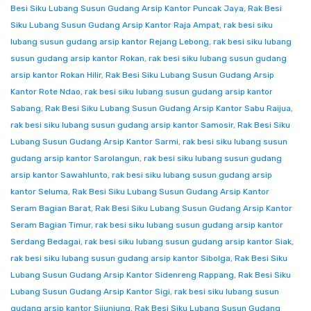
Besi Siku Lubang Susun Gudang Arsip Kantor Puncak Jaya
,
Rak Besi
Siku Lubang Susun Gudang Arsip Kantor Raja Ampat
,
rak besi siku
lubang susun gudang arsip kantor Rejang Lebong
,
rak besi siku lubang
susun gudang arsip kantor Rokan
,
rak besi siku lubang susun gudang
arsip kantor Rokan Hilir
,
Rak Besi Siku Lubang Susun Gudang Arsip
Kantor Rote Ndao
,
rak besi siku lubang susun gudang arsip kantor
Sabang
,
Rak Besi Siku Lubang Susun Gudang Arsip Kantor Sabu Raijua
,
rak besi siku lubang susun gudang arsip kantor Samosir
,
Rak Besi Siku
Lubang Susun Gudang Arsip Kantor Sarmi
,
rak besi siku lubang susun
gudang arsip kantor Sarolangun
,
rak besi siku lubang susun gudang
arsip kantor Sawahlunto
,
rak besi siku lubang susun gudang arsip
kantor Seluma
,
Rak Besi Siku Lubang Susun Gudang Arsip Kantor
Seram Bagian Barat
,
Rak Besi Siku Lubang Susun Gudang Arsip Kantor
Seram Bagian Timur
,
rak besi siku lubang susun gudang arsip kantor
Serdang Bedagai
,
rak besi siku lubang susun gudang arsip kantor Siak
,
rak besi siku lubang susun gudang arsip kantor Sibolga
,
Rak Besi Siku
Lubang Susun Gudang Arsip Kantor Sidenreng Rappang
,
Rak Besi Siku
Lubang Susun Gudang Arsip Kantor Sigi
,
rak besi siku lubang susun
gudang arsip kantor Sijunjung
,
Rak Besi Siku Lubang Susun Gudang