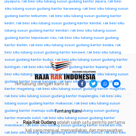
jayapura
,
rak besi siku lubang susun gudang kantor jepara
,
rak besi
siku lubang susun gudang kantor karawang
,
rak besi siku lubang susun
gudang kantor kebumen
,
rak besi siku lubang susun gudang kantor
kediri
,
rak besi siku lubang susun gudang kantor kendal
,
rak besi siku
lubang susun gudang kantor kendari
,
rak besi siku lubang susun
gudang kantor kepulauan riau
,
rak besi siku lubang susun gudang
kantor klaten
,
rak besi siku lubang susun gudang kantor kolaka
,
rak
besi siku lubang susun gudang kantor konawe
,
rak besi siku lubang
susun gudang kantor kudus
,
rak besi siku lubang susun gudang kantor
kuningan
,
rak besi siku lubang susun gudang kantor kupang ntt
,
rak
besi siku lubang susun gudang kantor lebak
,
rak besi siku lubang susun
gudang kantor luwuk banggai
,
rak besi siku lubang susun gudang
Terhubung dengan kami di :
kantor magelang
,
rak besi siku lubang susun gudang kantor magetan
,
rak besi siku lubang susun gudang kantor majalengka
,
rak besi siku
lubang susun gudang kantor makassar
,
rak besi siku lubang susun
gudang kantor mamuju sulbar
,
rak besi siku lubang susun gudang
Tentang Kami
kantor manado sulut
,
rak besi siku lubang susun gudang kantor
Raja Rak Gudang
adalah salah satu perintis pertama
manokwari
,
rak besi siku lubang susun gudang kantor mataram ntb
,
kali yang menjual, menyediakan, dan menawarkan
rak besi siku lubang susun gudang kantor medan sumut
,
rak besi siku