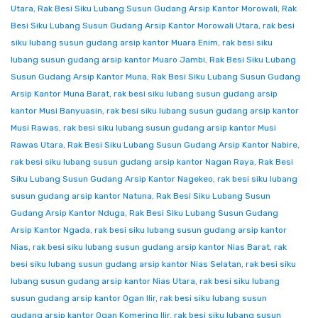
Utara
,
Rak Besi Siku Lubang Susun Gudang Arsip Kantor Morowali
,
Rak
Besi Siku Lubang Susun Gudang Arsip Kantor Morowali Utara
,
rak besi
siku lubang susun gudang arsip kantor Muara Enim
,
rak besi siku
lubang susun gudang arsip kantor Muaro Jambi
,
Rak Besi Siku Lubang
Susun Gudang Arsip Kantor Muna
,
Rak Besi Siku Lubang Susun Gudang
Arsip Kantor Muna Barat
,
rak besi siku lubang susun gudang arsip
kantor Musi Banyuasin
,
rak besi siku lubang susun gudang arsip kantor
Musi Rawas
,
rak besi siku lubang susun gudang arsip kantor Musi
Rawas Utara
,
Rak Besi Siku Lubang Susun Gudang Arsip Kantor Nabire
,
rak besi siku lubang susun gudang arsip kantor Nagan Raya
,
Rak Besi
Siku Lubang Susun Gudang Arsip Kantor Nagekeo
,
rak besi siku lubang
susun gudang arsip kantor Natuna
,
Rak Besi Siku Lubang Susun
Gudang Arsip Kantor Nduga
,
Rak Besi Siku Lubang Susun Gudang
Arsip Kantor Ngada
,
rak besi siku lubang susun gudang arsip kantor
Nias
,
rak besi siku lubang susun gudang arsip kantor Nias Barat
,
rak
besi siku lubang susun gudang arsip kantor Nias Selatan
,
rak besi siku
lubang susun gudang arsip kantor Nias Utara
,
rak besi siku lubang
susun gudang arsip kantor Ogan Ilir
,
rak besi siku lubang susun
gudang arsip kantor Ogan Komering Ilir
,
rak besi siku lubang susun