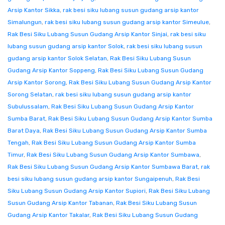
Arsip Kantor Sikka
,
rak besi siku lubang susun gudang arsip kantor
Simalungun
,
rak besi siku lubang susun gudang arsip kantor Simeulue
,
Rak Besi Siku Lubang Susun Gudang Arsip Kantor Sinjai
,
rak besi siku
lubang susun gudang arsip kantor Solok
,
rak besi siku lubang susun
gudang arsip kantor Solok Selatan
,
Rak Besi Siku Lubang Susun
Gudang Arsip Kantor Soppeng
,
Rak Besi Siku Lubang Susun Gudang
Arsip Kantor Sorong
,
Rak Besi Siku Lubang Susun Gudang Arsip Kantor
Sorong Selatan
,
rak besi siku lubang susun gudang arsip kantor
Subulussalam
,
Rak Besi Siku Lubang Susun Gudang Arsip Kantor
Sumba Barat
,
Rak Besi Siku Lubang Susun Gudang Arsip Kantor Sumba
Barat Daya
,
Rak Besi Siku Lubang Susun Gudang Arsip Kantor Sumba
Tengah
,
Rak Besi Siku Lubang Susun Gudang Arsip Kantor Sumba
Timur
,
Rak Besi Siku Lubang Susun Gudang Arsip Kantor Sumbawa
,
Rak Besi Siku Lubang Susun Gudang Arsip Kantor Sumbawa Barat
,
rak
besi siku lubang susun gudang arsip kantor Sungaipenuh
,
Rak Besi
Siku Lubang Susun Gudang Arsip Kantor Supiori
,
Rak Besi Siku Lubang
Susun Gudang Arsip Kantor Tabanan
,
Rak Besi Siku Lubang Susun
Gudang Arsip Kantor Takalar
,
Rak Besi Siku Lubang Susun Gudang