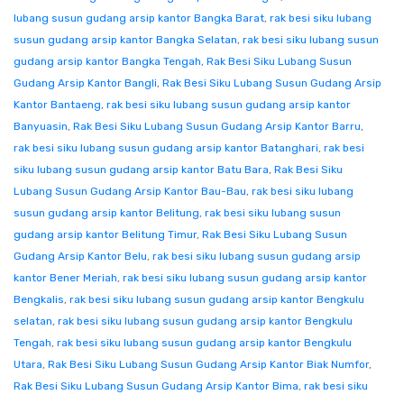
lubang susun gudang arsip kantor Bangka Barat
,
rak besi siku lubang
susun gudang arsip kantor Bangka Selatan
,
rak besi siku lubang susun
gudang arsip kantor Bangka Tengah
,
Rak Besi Siku Lubang Susun
Gudang Arsip Kantor Bangli
,
Rak Besi Siku Lubang Susun Gudang Arsip
Kantor Bantaeng
,
rak besi siku lubang susun gudang arsip kantor
Banyuasin
,
Rak Besi Siku Lubang Susun Gudang Arsip Kantor Barru
,
rak besi siku lubang susun gudang arsip kantor Batanghari
,
rak besi
siku lubang susun gudang arsip kantor Batu Bara
,
Rak Besi Siku
Lubang Susun Gudang Arsip Kantor Bau-Bau
,
rak besi siku lubang
susun gudang arsip kantor Belitung
,
rak besi siku lubang susun
gudang arsip kantor Belitung Timur
,
Rak Besi Siku Lubang Susun
Gudang Arsip Kantor Belu
,
rak besi siku lubang susun gudang arsip
kantor Bener Meriah
,
rak besi siku lubang susun gudang arsip kantor
Bengkalis
,
rak besi siku lubang susun gudang arsip kantor Bengkulu
selatan
,
rak besi siku lubang susun gudang arsip kantor Bengkulu
Tengah
,
rak besi siku lubang susun gudang arsip kantor Bengkulu
Utara
,
Rak Besi Siku Lubang Susun Gudang Arsip Kantor Biak Numfor
,
Rak Besi Siku Lubang Susun Gudang Arsip Kantor Bima
,
rak besi siku