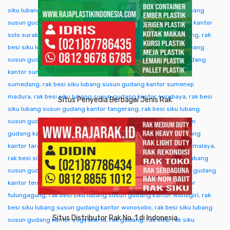
siku lubang susun gudang kantor singkawang
,
rak besi siku lubang
susun gudang kantor sofifi
,
rak besi siku lubang susun gudang kantor
solo surakarta
,
rak besi siku lubang susun gudang kantor sorong
,
rak
besi siku lubang susun gudang kantor subang
,
rak besi siku lubang
susun gudang kantor sukabumi
,
rak besi siku lubang susun gudang
kantor sumba ntt
,
rak besi siku lubang susun gudang kantor
sumedang
,
rak besi siku lubang susun gudang kantor sumenep
madura
,
rak besi siku lubang susun gudang kantor surabaya
,
rak besi
Situs Penyedia Berbagai Jenis Rak
siku lubang susun gudang kantor tangerang
,
rak besi siku lubang
susun gudang kantor tangjung selor
,
rak besi siku lubang susun
gudang kantor tanjungpinang
,
rak besi siku lubang susun gudang
kantor tarakan
,
rak besi siku lubang susun gudang kantor tasikmalaya
,
rak besi siku lubang susun gudang kantor tegal
,
rak besi siku lubang
susun gudang kantor temanggung
,
rak besi siku lubang susun gudang
kantor ternate tidore
,
rak besi siku lubang susun gudang kantor
tulungagung
,
rak besi siku lubang susun gudang kantor wonogiri
,
rak
besi siku lubang susun gudang kantor wonosobo
,
rak besi siku lubang
Situs Distributor Rak No. 1 di Indonesia
susun gudang kantor yogyakarta
,
rak gudang
,
rak siku
,
rak siku