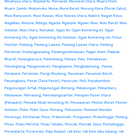
Minahasa Utara
,
Mojokerto
,
Morowali
,
Morowali Utara
,
Muara Enim
,
Muaro Jambi
,
Mukomuko
,
Muna
,
Muna Barat
,
Murung Raya (Puruk Cahu)
,
Musi Banyuasin
,
Musi Rawas
,
Musi Rawas Utara
,
Nabire
,
Nagan Raya
,
Nagekeo
,
Natuna
,
Nduga
,
Ngada
,
Nganjuk
,
Ngawi
,
Nias
,
Nias Barat
,
Nias
Selatan
,
Nias Utara
,
Nunukan
,
Ogan Ilir
,
Ogan Komering Ilir
,
Ogan
Komering Ulu
,
Ogan Komering Ulu Selatan
,
Ogan Komering Ulu Timur
,
Pacitan
,
Padang
,
Padang Lawas
,
Padang Lawas Utara
,
Padang
Pariaman
,
Padangpanjang
,
Padangsidempuan
,
Pagar Alam
,
Pakpak
Bharat
,
Palangkaraya
,
Palembang
,
Palopo
,
Palu
,
Pamekasan
,
Pandeglang
,
Pangandaran
,
Pangkajene
,
Pangkalpinang.
,
Paniai
,
Parepare
,
Pariaman
,
Parigi Moutong
,
Pasaman
,
Pasaman Barat
,
Pasangkayu
,
Paser (Tana Paser)
,
Pasuruan
,
Pati
,
Payakumbuh
,
Pegunungan Arfak
,
Pegunungan Bintang
,
Pekalongan
,
Pekanbaru
,
Pelalawan
,
Pemalang
,
Pematangsiantar
,
Penajam Paser Utara
(Penajam)
,
Penukal Abab lematang Ilir
,
Pesawaran
,
Pesisir Barat
,
Pesisir
Selatan
,
Pidie
,
Pidie Jaya
,
Pinrang
,
Pohuwato
,
Polewali Mandar
,
Ponorogo
,
Pontianak
,
Poso
,
Prabumulih
,
Pringsewu
,
Probolinggo
,
Pulang
Pisau
,
Pulau Morotai
,
Pulau Taliabu
,
Puncak
,
Puncak Jaya
,
Purbalingga
,
Purwakarta
,
Purworejo
,
Raja Ampat
,
rak besi
,
rak besi siku lubang
,
rak