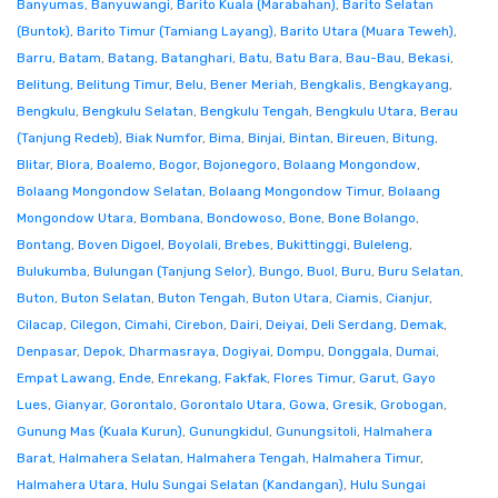
Banyumas
,
Banyuwangi
,
Barito Kuala (Marabahan)
,
Barito Selatan
(Buntok)
,
Barito Timur (Tamiang Layang)
,
Barito Utara (Muara Teweh)
,
Barru
,
Batam
,
Batang
,
Batanghari
,
Batu
,
Batu Bara
,
Bau-Bau
,
Bekasi
,
Belitung
,
Belitung Timur
,
Belu
,
Bener Meriah
,
Bengkalis
,
Bengkayang
,
Bengkulu
,
Bengkulu Selatan
,
Bengkulu Tengah
,
Bengkulu Utara
,
Berau
(Tanjung Redeb)
,
Biak Numfor
,
Bima
,
Binjai
,
Bintan
,
Bireuen
,
Bitung
,
Blitar
,
Blora
,
Boalemo
,
Bogor
,
Bojonegoro
,
Bolaang Mongondow
,
Bolaang Mongondow Selatan
,
Bolaang Mongondow Timur
,
Bolaang
Mongondow Utara
,
Bombana
,
Bondowoso
,
Bone
,
Bone Bolango
,
Bontang
,
Boven Digoel
,
Boyolali
,
Brebes
,
Bukittinggi
,
Buleleng
,
Bulukumba
,
Bulungan (Tanjung Selor)
,
Bungo
,
Buol
,
Buru
,
Buru Selatan
,
Buton
,
Buton Selatan
,
Buton Tengah
,
Buton Utara
,
Ciamis
,
Cianjur
,
Cilacap
,
Cilegon
,
Cimahi
,
Cirebon
,
Dairi
,
Deiyai
,
Deli Serdang
,
Demak
,
Denpasar
,
Depok
,
Dharmasraya
,
Dogiyai
,
Dompu
,
Donggala
,
Dumai
,
Empat Lawang
,
Ende
,
Enrekang
,
Fakfak
,
Flores Timur
,
Garut
,
Gayo
Lues
,
Gianyar
,
Gorontalo
,
Gorontalo Utara
,
Gowa
,
Gresik
,
Grobogan
,
Gunung Mas (Kuala Kurun)
,
Gunungkidul
,
Gunungsitoli
,
Halmahera
Barat
,
Halmahera Selatan
,
Halmahera Tengah
,
Halmahera Timur
,
Halmahera Utara
,
Hulu Sungai Selatan (Kandangan)
,
Hulu Sungai