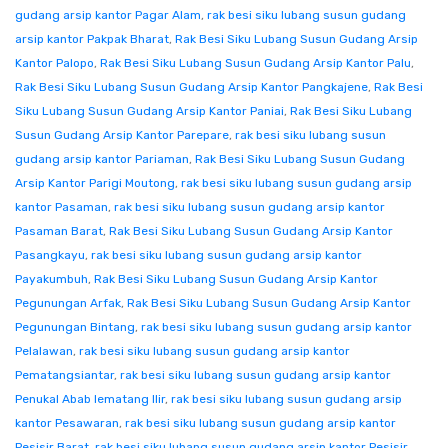
gudang arsip kantor Pagar Alam
,
rak besi siku lubang susun gudang
arsip kantor Pakpak Bharat
,
Rak Besi Siku Lubang Susun Gudang Arsip
Kantor Palopo
,
Rak Besi Siku Lubang Susun Gudang Arsip Kantor Palu
,
Rak Besi Siku Lubang Susun Gudang Arsip Kantor Pangkajene
,
Rak Besi
Siku Lubang Susun Gudang Arsip Kantor Paniai
,
Rak Besi Siku Lubang
Susun Gudang Arsip Kantor Parepare
,
rak besi siku lubang susun
gudang arsip kantor Pariaman
,
Rak Besi Siku Lubang Susun Gudang
Arsip Kantor Parigi Moutong
,
rak besi siku lubang susun gudang arsip
kantor Pasaman
,
rak besi siku lubang susun gudang arsip kantor
Pasaman Barat
,
Rak Besi Siku Lubang Susun Gudang Arsip Kantor
Pasangkayu
,
rak besi siku lubang susun gudang arsip kantor
Payakumbuh
,
Rak Besi Siku Lubang Susun Gudang Arsip Kantor
Pegunungan Arfak
,
Rak Besi Siku Lubang Susun Gudang Arsip Kantor
Pegunungan Bintang
,
rak besi siku lubang susun gudang arsip kantor
Pelalawan
,
rak besi siku lubang susun gudang arsip kantor
Pematangsiantar
,
rak besi siku lubang susun gudang arsip kantor
Penukal Abab lematang Ilir
,
rak besi siku lubang susun gudang arsip
kantor Pesawaran
,
rak besi siku lubang susun gudang arsip kantor
Pesisir Barat
,
rak besi siku lubang susun gudang arsip kantor Pesisir