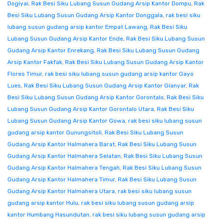
Dogiyai
,
Rak Besi Siku Lubang Susun Gudang Arsip Kantor Dompu
,
Rak
Besi Siku Lubang Susun Gudang Arsip Kantor Donggala
,
rak besi siku
lubang susun gudang arsip kantor Empat Lawang
,
Rak Besi Siku
Lubang Susun Gudang Arsip Kantor Ende
,
Rak Besi Siku Lubang Susun
Gudang Arsip Kantor Enrekang
,
Rak Besi Siku Lubang Susun Gudang
Arsip Kantor Fakfak
,
Rak Besi Siku Lubang Susun Gudang Arsip Kantor
Flores Timur
,
rak besi siku lubang susun gudang arsip kantor Gayo
Lues
,
Rak Besi Siku Lubang Susun Gudang Arsip Kantor Gianyar
,
Rak
Besi Siku Lubang Susun Gudang Arsip Kantor Gorontalo
,
Rak Besi Siku
Lubang Susun Gudang Arsip Kantor Gorontalo Utara
,
Rak Besi Siku
Lubang Susun Gudang Arsip Kantor Gowa
,
rak besi siku lubang susun
gudang arsip kantor Gunungsitoli
,
Rak Besi Siku Lubang Susun
Gudang Arsip Kantor Halmahera Barat
,
Rak Besi Siku Lubang Susun
Gudang Arsip Kantor Halmahera Selatan
,
Rak Besi Siku Lubang Susun
Gudang Arsip Kantor Halmahera Tengah
,
Rak Besi Siku Lubang Susun
Gudang Arsip Kantor Halmahera Timur
,
Rak Besi Siku Lubang Susun
Gudang Arsip Kantor Halmahera Utara
,
rak besi siku lubang susun
gudang arsip kantor Hulu
,
rak besi siku lubang susun gudang arsip
kantor Humbang Hasundutan
,
rak besi siku lubang susun gudang arsip