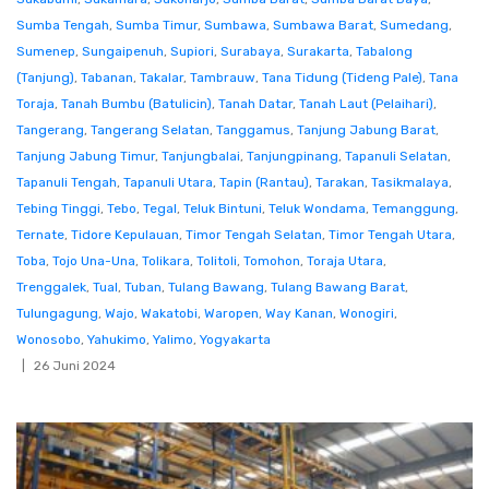
Sumba Tengah
,
Sumba Timur
,
Sumbawa
,
Sumbawa Barat
,
Sumedang
,
Sumenep
,
Sungaipenuh
,
Supiori
,
Surabaya
,
Surakarta
,
Tabalong
(Tanjung)
,
Tabanan
,
Takalar
,
Tambrauw
,
Tana Tidung (Tideng Pale)
,
Tana
Toraja
,
Tanah Bumbu (Batulicin)
,
Tanah Datar
,
Tanah Laut (Pelaihari)
,
Tangerang
,
Tangerang Selatan
,
Tanggamus
,
Tanjung Jabung Barat
,
Tanjung Jabung Timur
,
Tanjungbalai
,
Tanjungpinang
,
Tapanuli Selatan
,
Tapanuli Tengah
,
Tapanuli Utara
,
Tapin (Rantau)
,
Tarakan
,
Tasikmalaya
,
Tebing Tinggi
,
Tebo
,
Tegal
,
Teluk Bintuni
,
Teluk Wondama
,
Temanggung
,
Ternate
,
Tidore Kepulauan
,
Timor Tengah Selatan
,
Timor Tengah Utara
,
Toba
,
Tojo Una-Una
,
Tolikara
,
Tolitoli
,
Tomohon
,
Toraja Utara
,
Trenggalek
,
Tual
,
Tuban
,
Tulang Bawang
,
Tulang Bawang Barat
,
Tulungagung
,
Wajo
,
Wakatobi
,
Waropen
,
Way Kanan
,
Wonogiri
,
Wonosobo
,
Yahukimo
,
Yalimo
,
Yogyakarta
26 Juni 2024