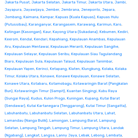
Jakarta Pusat
,
Jakarta Selatan
,
Jakarta Timur
,
Jakarta Utara
,
Jambi
,
Jayapura
,
Jayawijaya
,
Jember
,
Jembrana
,
Jeneponto
,
Jepara
,
Jombang
,
Kaimana
,
Kampar
,
Kapuas (Kuala Kapuas)
,
Kapuas Hulu
(Putussibau)
,
Karanganyar
,
Karangasem
,
Karawang
,
Karimun
,
Karo
,
Katingan (Kasongan)
,
Kaur
,
Kayong Utara (Sukadana)
,
Kebumen
,
Kediri
,
Keerom
,
Kendal
,
Kendari
,
Kepahiang
,
Kepulauan Anambas
,
Kepulauan
Aru
,
Kepulauan Mentawai
,
Kepulauan Meranti
,
Kepulauan Sangihe
,
Kepulauan Selayar
,
Kepulauan Seribu
,
Kepulauan Siau Tagulandang
Biaro
,
Kepulauan Sula
,
Kepulauan Talaud
,
Kepulauan Tanimbar
,
Kepulauan Yapen
,
Kerinci
,
Ketapang
,
Klaten
,
Klungkung
,
Kolaka
,
Kolaka
Timur
,
Kolaka Utara
,
Konawe
,
Konawe Kepulauan
,
Konawe Selatan
,
Konawe Utara
,
Kotabaru
,
Kotamobagu
,
Kotawaringin Barat (Pangkalan
Bun)
,
Kotawaringin Timur (Sampit)
,
Kuantan Singingi
,
Kubu Raya
(Sungai Raya)
,
Kudus
,
Kulon Progo
,
Kuningan
,
Kupang
,
Kutai Barat
(Sendawar)
,
Kutai Kartanegara (Tenggarong)
,
Kutai Timur (Sangatta)
,
Labuhanbatu
,
Labuhanbatu Selatan
,
Labuhanbatu Utara
,
Lahat
,
Lamandau (Nanga Bulik)
,
Lamongan
,
Lampung Barat
,
Lampung
Selatan
,
Lampung Tengah
,
Lampung Timur
,
Lampung Utara
,
Landak
(Ngabang)
,
Langkat
,
Langsa
,
Lanny Jaya
,
Lebak
,
Lebong
,
Lembata
,