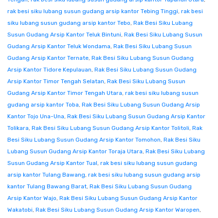
rak besi siku lubang susun gudang arsip kantor Tebing Tinggi
,
rak besi
siku lubang susun gudang arsip kantor Tebo
,
Rak Besi Siku Lubang
Susun Gudang Arsip Kantor Teluk Bintuni
,
Rak Besi Siku Lubang Susun
Gudang Arsip Kantor Teluk Wondama
,
Rak Besi Siku Lubang Susun
Gudang Arsip Kantor Ternate
,
Rak Besi Siku Lubang Susun Gudang
Arsip Kantor Tidore Kepulauan
,
Rak Besi Siku Lubang Susun Gudang
Arsip Kantor Timor Tengah Selatan
,
Rak Besi Siku Lubang Susun
Gudang Arsip Kantor Timor Tengah Utara
,
rak besi siku lubang susun
gudang arsip kantor Toba
,
Rak Besi Siku Lubang Susun Gudang Arsip
Kantor Tojo Una-Una
,
Rak Besi Siku Lubang Susun Gudang Arsip Kantor
Tolikara
,
Rak Besi Siku Lubang Susun Gudang Arsip Kantor Tolitoli
,
Rak
Besi Siku Lubang Susun Gudang Arsip Kantor Tomohon
,
Rak Besi Siku
Lubang Susun Gudang Arsip Kantor Toraja Utara
,
Rak Besi Siku Lubang
Susun Gudang Arsip Kantor Tual
,
rak besi siku lubang susun gudang
arsip kantor Tulang Bawang
,
rak besi siku lubang susun gudang arsip
kantor Tulang Bawang Barat
,
Rak Besi Siku Lubang Susun Gudang
Arsip Kantor Wajo
,
Rak Besi Siku Lubang Susun Gudang Arsip Kantor
Wakatobi
,
Rak Besi Siku Lubang Susun Gudang Arsip Kantor Waropen
,