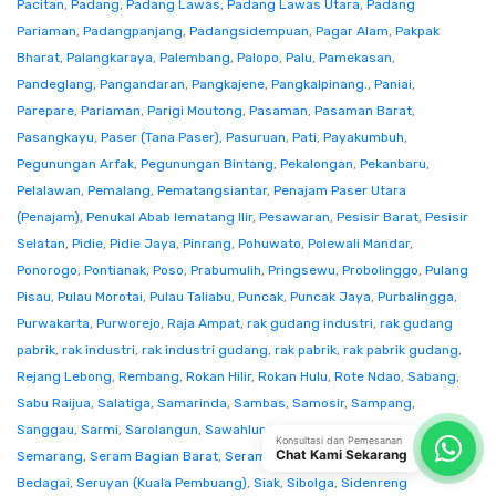
Pacitan
,
Padang
,
Padang Lawas
,
Padang Lawas Utara
,
Padang
Pariaman
,
Padangpanjang
,
Padangsidempuan
,
Pagar Alam
,
Pakpak
Bharat
,
Palangkaraya
,
Palembang
,
Palopo
,
Palu
,
Pamekasan
,
Pandeglang
,
Pangandaran
,
Pangkajene
,
Pangkalpinang.
,
Paniai
,
Parepare
,
Pariaman
,
Parigi Moutong
,
Pasaman
,
Pasaman Barat
,
Pasangkayu
,
Paser (Tana Paser)
,
Pasuruan
,
Pati
,
Payakumbuh
,
Pegunungan Arfak
,
Pegunungan Bintang
,
Pekalongan
,
Pekanbaru
,
Pelalawan
,
Pemalang
,
Pematangsiantar
,
Penajam Paser Utara
(Penajam)
,
Penukal Abab lematang Ilir
,
Pesawaran
,
Pesisir Barat
,
Pesisir
Selatan
,
Pidie
,
Pidie Jaya
,
Pinrang
,
Pohuwato
,
Polewali Mandar
,
Ponorogo
,
Pontianak
,
Poso
,
Prabumulih
,
Pringsewu
,
Probolinggo
,
Pulang
Pisau
,
Pulau Morotai
,
Pulau Taliabu
,
Puncak
,
Puncak Jaya
,
Purbalingga
,
Purwakarta
,
Purworejo
,
Raja Ampat
,
rak gudang industri
,
rak gudang
pabrik
,
rak industri
,
rak industri gudang
,
rak pabrik
,
rak pabrik gudang
,
Rejang Lebong
,
Rembang
,
Rokan Hilir
,
Rokan Hulu
,
Rote Ndao
,
Sabang
,
Sabu Raijua
,
Salatiga
,
Samarinda
,
Sambas
,
Samosir
,
Sampang
,
Sanggau
,
Sarmi
,
Sarolangun
,
Sawahlunto
,
Sekadau
,
Seluma
,
Konsultasi dan Pemesanan
Chat Kami Sekarang
Semarang
,
Seram Bagian Barat
,
Seram Bagian Timur
,
Serang
,
Serdang
Bedagai
,
Seruyan (Kuala Pembuang)
,
Siak
,
Sibolga
,
Sidenreng