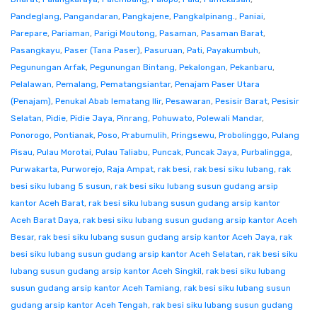
Pandeglang
,
Pangandaran
,
Pangkajene
,
Pangkalpinang.
,
Paniai
,
Parepare
,
Pariaman
,
Parigi Moutong
,
Pasaman
,
Pasaman Barat
,
Pasangkayu
,
Paser (Tana Paser)
,
Pasuruan
,
Pati
,
Payakumbuh
,
Pegunungan Arfak
,
Pegunungan Bintang
,
Pekalongan
,
Pekanbaru
,
Pelalawan
,
Pemalang
,
Pematangsiantar
,
Penajam Paser Utara
(Penajam)
,
Penukal Abab lematang Ilir
,
Pesawaran
,
Pesisir Barat
,
Pesisir
Selatan
,
Pidie
,
Pidie Jaya
,
Pinrang
,
Pohuwato
,
Polewali Mandar
,
Ponorogo
,
Pontianak
,
Poso
,
Prabumulih
,
Pringsewu
,
Probolinggo
,
Pulang
Pisau
,
Pulau Morotai
,
Pulau Taliabu
,
Puncak
,
Puncak Jaya
,
Purbalingga
,
Purwakarta
,
Purworejo
,
Raja Ampat
,
rak besi
,
rak besi siku lubang
,
rak
besi siku lubang 5 susun
,
rak besi siku lubang susun gudang arsip
kantor Aceh Barat
,
rak besi siku lubang susun gudang arsip kantor
Aceh Barat Daya
,
rak besi siku lubang susun gudang arsip kantor Aceh
Besar
,
rak besi siku lubang susun gudang arsip kantor Aceh Jaya
,
rak
besi siku lubang susun gudang arsip kantor Aceh Selatan
,
rak besi siku
lubang susun gudang arsip kantor Aceh Singkil
,
rak besi siku lubang
susun gudang arsip kantor Aceh Tamiang
,
rak besi siku lubang susun
gudang arsip kantor Aceh Tengah
,
rak besi siku lubang susun gudang