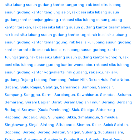
siku lubang susun gudang kantor tangerang
,
rak besi siku lubang
susun gudang kantor tangjung selor
,
rak besi siku lubang susun
gudang kantor tanjungpinang
,
rak besi siku lubang susun gudang
kantor tarakan
,
rak besi siku lubang susun gudang kantor tasikmalaya
,
rak besi siku lubang susun gudang kantor tegal
,
rak besi siku lubang
susun gudang kantor temanggung
,
rak besi siku lubang susun gudang
kantor ternate tidore
,
rak besi siku lubang susun gudang kantor
tulungagung
,
rak besi siku lubang susun gudang kantor wonogiri
,
rak
besi siku lubang susun gudang kantor wonosobo
,
rak besi siku lubang
susun gudang kantor yogyakarta
,
rak gudang
,
rak siku
,
rak siku
gudang
,
Rejang Lebong
,
Rembang
,
Rokan Hilir
,
Rokan Hulu
,
Rote Ndao
,
Sabang
,
Sabu Raijua
,
Salatiga
,
Samarinda
,
Sambas
,
Samosir
,
Sampang
,
Sanggau
,
Sarmi
,
Sarolangun
,
Sawahlunto
,
Sekadau
,
Seluma
,
Semarang
,
Seram Bagian Barat
,
Seram Bagian Timur
,
Serang
,
Serdang
Bedagai
,
Seruyan (Kuala Pembuang)
,
Siak
,
Sibolga
,
Sidenreng
Rappang
,
Sidoarjo
,
Sigi
,
Sijunjung
,
Sikka
,
Simalungun
,
Simeulue
,
Singkawang
,
Sinjai
,
Sintang
,
Situbondo
,
Sleman
,
Solok
,
Solok Selatan
,
Soppeng
,
Sorong
,
Sorong Selatan
,
Sragen
,
Subang
,
Subulussalam
,
Sukabumi
,
Sukamara
,
Sukoharjo
,
Sumba Barat
,
Sumba Barat Daya
,