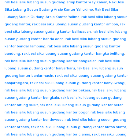
rak besi siku lubang susun gudang arsip kantor Way Kanan
,
Rak Besi
Siku Lubang Susun Gudang Arsip Kantor Yahukimo
,
Rak Besi Siku
Lubang Susun Gudang Arsip Kantor Yalimo
,
rak besi siku lubang susun
gudang kantor
,
rak besi siku lubang susun gudang kantor ambon
,
rak
besi siku lubang susun gudang kantor balikpapan
,
rak besi siku lubang
susun gudang kantor banda aceh
,
rak besi siku lubang susun gudang
kantor bandar lampung
,
rak besi siku lubang susun gudang kantor
bandung
,
rak besi siku lubang susun gudang kantor bangka belitung
,
rak besi siku lubang susun gudang kantor bangkalan
,
rak besi siku
lubang susun gudang kantor banjarbaru
,
rak besi siku lubang susun
gudang kantor banjarmasin
,
rak besi siku lubang susun gudang kantor
banjarnegara
,
rak besi siku lubang susun gudang kantor banyuwangi
,
rak besi siku lubang susun gudang kantor bekasi
,
rak besi siku lubang
susun gudang kantor bengkulu
,
rak besi siku lubang susun gudang
kantor bitung sulut
,
rak besi siku lubang susun gudang kantor blitar
,
rak besi siku lubang susun gudang kantor bogor
,
rak besi siku lubang
susun gudang kantor bondowoso
,
rak besi siku lubang susun gudang
kantor brebes
,
rak besi siku lubang susun gudang kantor buton sultra
,
rak besi siku lubang susun gudang kantor ciamis
,
rak besi siku lubang