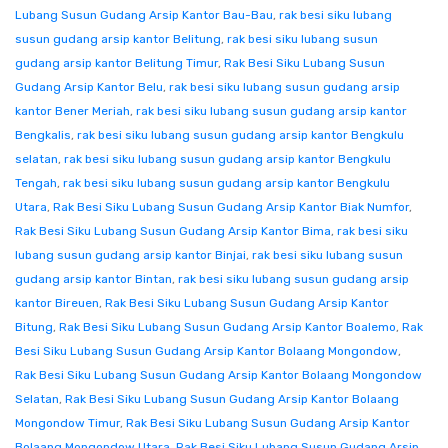
Lubang Susun Gudang Arsip Kantor Bau-Bau
,
rak besi siku lubang
susun gudang arsip kantor Belitung
,
rak besi siku lubang susun
gudang arsip kantor Belitung Timur
,
Rak Besi Siku Lubang Susun
Gudang Arsip Kantor Belu
,
rak besi siku lubang susun gudang arsip
kantor Bener Meriah
,
rak besi siku lubang susun gudang arsip kantor
Bengkalis
,
rak besi siku lubang susun gudang arsip kantor Bengkulu
selatan
,
rak besi siku lubang susun gudang arsip kantor Bengkulu
Tengah
,
rak besi siku lubang susun gudang arsip kantor Bengkulu
Utara
,
Rak Besi Siku Lubang Susun Gudang Arsip Kantor Biak Numfor
,
Rak Besi Siku Lubang Susun Gudang Arsip Kantor Bima
,
rak besi siku
lubang susun gudang arsip kantor Binjai
,
rak besi siku lubang susun
gudang arsip kantor Bintan
,
rak besi siku lubang susun gudang arsip
kantor Bireuen
,
Rak Besi Siku Lubang Susun Gudang Arsip Kantor
Bitung
,
Rak Besi Siku Lubang Susun Gudang Arsip Kantor Boalemo
,
Rak
Besi Siku Lubang Susun Gudang Arsip Kantor Bolaang Mongondow
,
Rak Besi Siku Lubang Susun Gudang Arsip Kantor Bolaang Mongondow
Selatan
,
Rak Besi Siku Lubang Susun Gudang Arsip Kantor Bolaang
Mongondow Timur
,
Rak Besi Siku Lubang Susun Gudang Arsip Kantor
Bolaang Mongondow Utara
,
Rak Besi Siku Lubang Susun Gudang Arsip