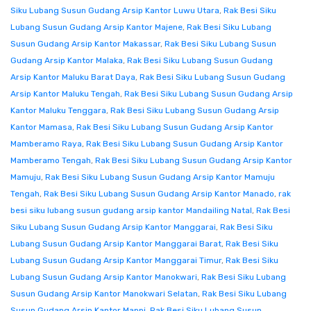
Siku Lubang Susun Gudang Arsip Kantor Luwu Utara
,
Rak Besi Siku
Lubang Susun Gudang Arsip Kantor Majene
,
Rak Besi Siku Lubang
Susun Gudang Arsip Kantor Makassar
,
Rak Besi Siku Lubang Susun
Gudang Arsip Kantor Malaka
,
Rak Besi Siku Lubang Susun Gudang
Arsip Kantor Maluku Barat Daya
,
Rak Besi Siku Lubang Susun Gudang
Arsip Kantor Maluku Tengah
,
Rak Besi Siku Lubang Susun Gudang Arsip
Kantor Maluku Tenggara
,
Rak Besi Siku Lubang Susun Gudang Arsip
Kantor Mamasa
,
Rak Besi Siku Lubang Susun Gudang Arsip Kantor
Mamberamo Raya
,
Rak Besi Siku Lubang Susun Gudang Arsip Kantor
Mamberamo Tengah
,
Rak Besi Siku Lubang Susun Gudang Arsip Kantor
Mamuju
,
Rak Besi Siku Lubang Susun Gudang Arsip Kantor Mamuju
Tengah
,
Rak Besi Siku Lubang Susun Gudang Arsip Kantor Manado
,
rak
besi siku lubang susun gudang arsip kantor Mandailing Natal
,
Rak Besi
Siku Lubang Susun Gudang Arsip Kantor Manggarai
,
Rak Besi Siku
Lubang Susun Gudang Arsip Kantor Manggarai Barat
,
Rak Besi Siku
Lubang Susun Gudang Arsip Kantor Manggarai Timur
,
Rak Besi Siku
Lubang Susun Gudang Arsip Kantor Manokwari
,
Rak Besi Siku Lubang
Susun Gudang Arsip Kantor Manokwari Selatan
,
Rak Besi Siku Lubang
Susun Gudang Arsip Kantor Mappi
,
Rak Besi Siku Lubang Susun