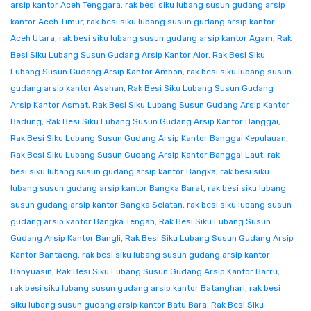
arsip kantor Aceh Tenggara
,
rak besi siku lubang susun gudang arsip
kantor Aceh Timur
,
rak besi siku lubang susun gudang arsip kantor
Aceh Utara
,
rak besi siku lubang susun gudang arsip kantor Agam
,
Rak
Besi Siku Lubang Susun Gudang Arsip Kantor Alor
,
Rak Besi Siku
Lubang Susun Gudang Arsip Kantor Ambon
,
rak besi siku lubang susun
gudang arsip kantor Asahan
,
Rak Besi Siku Lubang Susun Gudang
Arsip Kantor Asmat
,
Rak Besi Siku Lubang Susun Gudang Arsip Kantor
Badung
,
Rak Besi Siku Lubang Susun Gudang Arsip Kantor Banggai
,
Rak Besi Siku Lubang Susun Gudang Arsip Kantor Banggai Kepulauan
,
Rak Besi Siku Lubang Susun Gudang Arsip Kantor Banggai Laut
,
rak
besi siku lubang susun gudang arsip kantor Bangka
,
rak besi siku
lubang susun gudang arsip kantor Bangka Barat
,
rak besi siku lubang
susun gudang arsip kantor Bangka Selatan
,
rak besi siku lubang susun
gudang arsip kantor Bangka Tengah
,
Rak Besi Siku Lubang Susun
Gudang Arsip Kantor Bangli
,
Rak Besi Siku Lubang Susun Gudang Arsip
Kantor Bantaeng
,
rak besi siku lubang susun gudang arsip kantor
Banyuasin
,
Rak Besi Siku Lubang Susun Gudang Arsip Kantor Barru
,
rak besi siku lubang susun gudang arsip kantor Batanghari
,
rak besi
siku lubang susun gudang arsip kantor Batu Bara
,
Rak Besi Siku