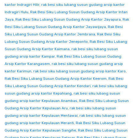
kantor Indragiri Hilir
,
rak besi siku lubang susun gudang arsip kantor
Indragiri Hulu
,
Rak Besi Siku Lubang Susun Gudang Arsip Kantor Intan
Jaya
,
Rak Besi Siku Lubang Susun Gudang Arsip Kantor Jayapura
,
Rak
Besi Siku Lubang Susun Gudang Arsip Kantor Jayawijaya
,
Rak Besi
Siku Lubang Susun Gudang Arsip Kantor Jembrana
,
Rak Besi Siku
Lubang Susun Gudang Arsip Kantor Jeneponto
,
Rak Besi Siku Lubang
Susun Gudang Arsip Kantor Kaimana
,
rak besi siku lubang susun
gudang arsip kantor Kampar
,
Rak Besi Siku Lubang Susun Gudang
Arsip Kantor Karangasem
,
rak besi siku lubang susun gudang arsip
kantor Karimun
,
rak besi siku lubang susun gudang arsip kantor Karo
,
Rak Besi Siku Lubang Susun Gudang Arsip Kantor Keerom
,
Rak Besi
Siku Lubang Susun Gudang Arsip Kantor Kendari
,
rak besi siku lubang
susun gudang arsip kantor Kepahiang
,
rak besi siku lubang susun
gudang arsip kantor Kepulauan Anambas
,
Rak Besi Siku Lubang Susun
Gudang Arsip Kantor Kepulauan Aru
,
rak besi siku lubang susun
gudang arsip kantor Kepulauan Mentawai
,
rak besi siku lubang susun
gudang arsip kantor Kepulauan Meranti
,
Rak Besi Siku Lubang Susun
Gudang Arsip Kantor Kepulauan Sangihe
,
Rak Besi Siku Lubang Susun
Gudang Arsip Kantor Kepulauan Selayar
,
Rak Besi Siku Lubang Susun