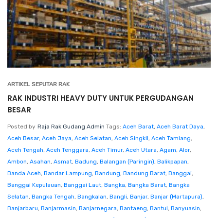
ARTIKEL SEPUTAR RAK
RAK INDUSTRI HEAVY DUTY UNTUK PERGUDANGAN
BESAR
Posted by
Raja Rak Gudang Admin
Tags:
Aceh Barat
,
Aceh Barat Daya
,
Aceh Besar
,
Aceh Jaya
,
Aceh Selatan
,
Aceh Singkil
,
Aceh Tamiang
,
Aceh Tengah
,
Aceh Tenggara
,
Aceh Timur
,
Aceh Utara
,
Agam
,
Alor
,
Ambon
,
Asahan
,
Asmat
,
Badung
,
Balangan (Paringin)
,
Balikpapan
,
Banda Aceh
,
Bandar Lampung
,
Bandung
,
Bandung Barat
,
Banggai
,
Banggai Kepulauan
,
Banggai Laut
,
Bangka
,
Bangka Barat
,
Bangka
Selatan
,
Bangka Tengah
,
Bangkalan
,
Bangli
,
Banjar
,
Banjar (Martapura)
,
Banjarbaru
,
Banjarmasin
,
Banjarnegara
,
Bantaeng
,
Bantul
,
Banyuasin
,