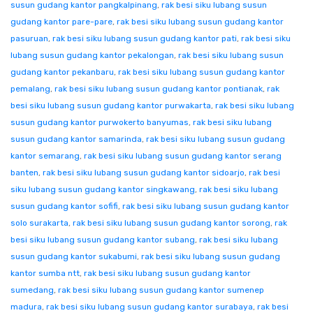
susun gudang kantor pangkalpinang
,
rak besi siku lubang susun
gudang kantor pare-pare
,
rak besi siku lubang susun gudang kantor
pasuruan
,
rak besi siku lubang susun gudang kantor pati
,
rak besi siku
lubang susun gudang kantor pekalongan
,
rak besi siku lubang susun
gudang kantor pekanbaru
,
rak besi siku lubang susun gudang kantor
pemalang
,
rak besi siku lubang susun gudang kantor pontianak
,
rak
besi siku lubang susun gudang kantor purwakarta
,
rak besi siku lubang
susun gudang kantor purwokerto banyumas
,
rak besi siku lubang
susun gudang kantor samarinda
,
rak besi siku lubang susun gudang
kantor semarang
,
rak besi siku lubang susun gudang kantor serang
banten
,
rak besi siku lubang susun gudang kantor sidoarjo
,
rak besi
siku lubang susun gudang kantor singkawang
,
rak besi siku lubang
susun gudang kantor sofifi
,
rak besi siku lubang susun gudang kantor
solo surakarta
,
rak besi siku lubang susun gudang kantor sorong
,
rak
besi siku lubang susun gudang kantor subang
,
rak besi siku lubang
susun gudang kantor sukabumi
,
rak besi siku lubang susun gudang
kantor sumba ntt
,
rak besi siku lubang susun gudang kantor
sumedang
,
rak besi siku lubang susun gudang kantor sumenep
madura
,
rak besi siku lubang susun gudang kantor surabaya
,
rak besi