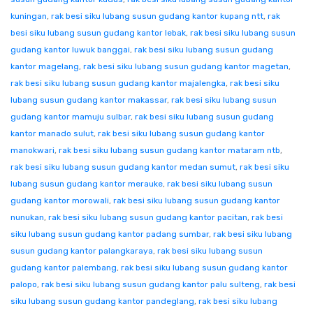
kuningan
,
rak besi siku lubang susun gudang kantor kupang ntt
,
rak
besi siku lubang susun gudang kantor lebak
,
rak besi siku lubang susun
gudang kantor luwuk banggai
,
rak besi siku lubang susun gudang
kantor magelang
,
rak besi siku lubang susun gudang kantor magetan
,
rak besi siku lubang susun gudang kantor majalengka
,
rak besi siku
lubang susun gudang kantor makassar
,
rak besi siku lubang susun
gudang kantor mamuju sulbar
,
rak besi siku lubang susun gudang
kantor manado sulut
,
rak besi siku lubang susun gudang kantor
manokwari
,
rak besi siku lubang susun gudang kantor mataram ntb
,
rak besi siku lubang susun gudang kantor medan sumut
,
rak besi siku
lubang susun gudang kantor merauke
,
rak besi siku lubang susun
gudang kantor morowali
,
rak besi siku lubang susun gudang kantor
nunukan
,
rak besi siku lubang susun gudang kantor pacitan
,
rak besi
siku lubang susun gudang kantor padang sumbar
,
rak besi siku lubang
susun gudang kantor palangkaraya
,
rak besi siku lubang susun
gudang kantor palembang
,
rak besi siku lubang susun gudang kantor
palopo
,
rak besi siku lubang susun gudang kantor palu sulteng
,
rak besi
siku lubang susun gudang kantor pandeglang
,
rak besi siku lubang