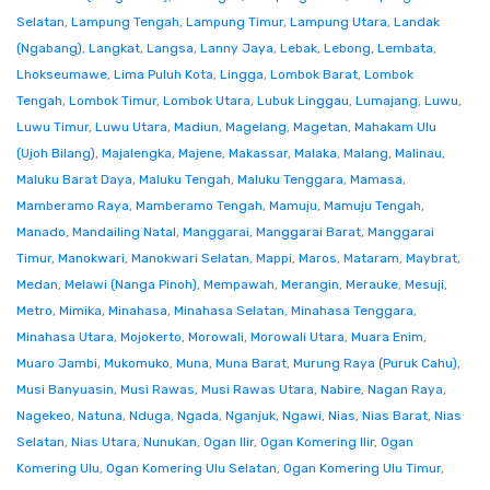
Selatan
,
Lampung Tengah
,
Lampung Timur
,
Lampung Utara
,
Landak
(Ngabang)
,
Langkat
,
Langsa
,
Lanny Jaya
,
Lebak
,
Lebong
,
Lembata
,
Lhokseumawe
,
Lima Puluh Kota
,
Lingga
,
Lombok Barat
,
Lombok
Tengah
,
Lombok Timur
,
Lombok Utara
,
Lubuk Linggau
,
Lumajang
,
Luwu
,
Luwu Timur
,
Luwu Utara
,
Madiun
,
Magelang
,
Magetan
,
Mahakam Ulu
(Ujoh Bilang)
,
Majalengka
,
Majene
,
Makassar
,
Malaka
,
Malang
,
Malinau
,
Maluku Barat Daya
,
Maluku Tengah
,
Maluku Tenggara
,
Mamasa
,
Mamberamo Raya
,
Mamberamo Tengah
,
Mamuju
,
Mamuju Tengah
,
Manado
,
Mandailing Natal
,
Manggarai
,
Manggarai Barat
,
Manggarai
Timur
,
Manokwari
,
Manokwari Selatan
,
Mappi
,
Maros
,
Mataram
,
Maybrat
,
Medan
,
Melawi (Nanga Pinoh)
,
Mempawah
,
Merangin
,
Merauke
,
Mesuji
,
Metro
,
Mimika
,
Minahasa
,
Minahasa Selatan
,
Minahasa Tenggara
,
Minahasa Utara
,
Mojokerto
,
Morowali
,
Morowali Utara
,
Muara Enim
,
Muaro Jambi
,
Mukomuko
,
Muna
,
Muna Barat
,
Murung Raya (Puruk Cahu)
,
Musi Banyuasin
,
Musi Rawas
,
Musi Rawas Utara
,
Nabire
,
Nagan Raya
,
Nagekeo
,
Natuna
,
Nduga
,
Ngada
,
Nganjuk
,
Ngawi
,
Nias
,
Nias Barat
,
Nias
Selatan
,
Nias Utara
,
Nunukan
,
Ogan Ilir
,
Ogan Komering Ilir
,
Ogan
Komering Ulu
,
Ogan Komering Ulu Selatan
,
Ogan Komering Ulu Timur
,