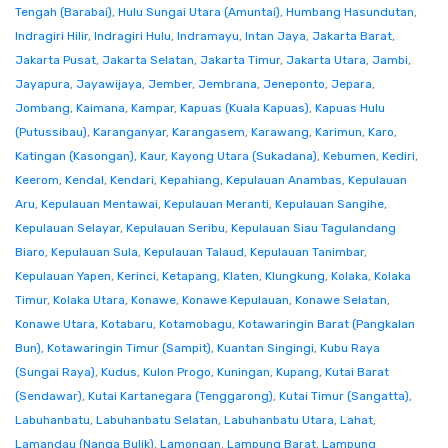
Tengah (Barabai)
,
Hulu Sungai Utara (Amuntai)
,
Humbang Hasundutan
,
Indragiri Hilir
,
Indragiri Hulu
,
Indramayu
,
Intan Jaya
,
Jakarta Barat
,
Jakarta Pusat
,
Jakarta Selatan
,
Jakarta Timur
,
Jakarta Utara
,
Jambi
,
Jayapura
,
Jayawijaya
,
Jember
,
Jembrana
,
Jeneponto
,
Jepara
,
Jombang
,
Kaimana
,
Kampar
,
Kapuas (Kuala Kapuas)
,
Kapuas Hulu
(Putussibau)
,
Karanganyar
,
Karangasem
,
Karawang
,
Karimun
,
Karo
,
Katingan (Kasongan)
,
Kaur
,
Kayong Utara (Sukadana)
,
Kebumen
,
Kediri
,
Keerom
,
Kendal
,
Kendari
,
Kepahiang
,
Kepulauan Anambas
,
Kepulauan
Aru
,
Kepulauan Mentawai
,
Kepulauan Meranti
,
Kepulauan Sangihe
,
Kepulauan Selayar
,
Kepulauan Seribu
,
Kepulauan Siau Tagulandang
Biaro
,
Kepulauan Sula
,
Kepulauan Talaud
,
Kepulauan Tanimbar
,
Kepulauan Yapen
,
Kerinci
,
Ketapang
,
Klaten
,
Klungkung
,
Kolaka
,
Kolaka
Timur
,
Kolaka Utara
,
Konawe
,
Konawe Kepulauan
,
Konawe Selatan
,
Konawe Utara
,
Kotabaru
,
Kotamobagu
,
Kotawaringin Barat (Pangkalan
Bun)
,
Kotawaringin Timur (Sampit)
,
Kuantan Singingi
,
Kubu Raya
(Sungai Raya)
,
Kudus
,
Kulon Progo
,
Kuningan
,
Kupang
,
Kutai Barat
(Sendawar)
,
Kutai Kartanegara (Tenggarong)
,
Kutai Timur (Sangatta)
,
Labuhanbatu
,
Labuhanbatu Selatan
,
Labuhanbatu Utara
,
Lahat
,
Lamandau (Nanga Bulik)
,
Lamongan
,
Lampung Barat
,
Lampung