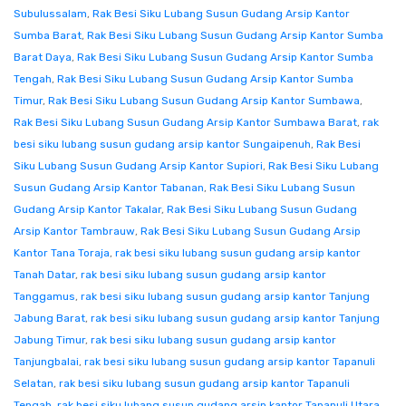
Subulussalam
,
Rak Besi Siku Lubang Susun Gudang Arsip Kantor
Sumba Barat
,
Rak Besi Siku Lubang Susun Gudang Arsip Kantor Sumba
Barat Daya
,
Rak Besi Siku Lubang Susun Gudang Arsip Kantor Sumba
Tengah
,
Rak Besi Siku Lubang Susun Gudang Arsip Kantor Sumba
Timur
,
Rak Besi Siku Lubang Susun Gudang Arsip Kantor Sumbawa
,
Rak Besi Siku Lubang Susun Gudang Arsip Kantor Sumbawa Barat
,
rak
besi siku lubang susun gudang arsip kantor Sungaipenuh
,
Rak Besi
Siku Lubang Susun Gudang Arsip Kantor Supiori
,
Rak Besi Siku Lubang
Susun Gudang Arsip Kantor Tabanan
,
Rak Besi Siku Lubang Susun
Gudang Arsip Kantor Takalar
,
Rak Besi Siku Lubang Susun Gudang
Arsip Kantor Tambrauw
,
Rak Besi Siku Lubang Susun Gudang Arsip
Kantor Tana Toraja
,
rak besi siku lubang susun gudang arsip kantor
Tanah Datar
,
rak besi siku lubang susun gudang arsip kantor
Tanggamus
,
rak besi siku lubang susun gudang arsip kantor Tanjung
Jabung Barat
,
rak besi siku lubang susun gudang arsip kantor Tanjung
Jabung Timur
,
rak besi siku lubang susun gudang arsip kantor
Tanjungbalai
,
rak besi siku lubang susun gudang arsip kantor Tapanuli
Selatan
,
rak besi siku lubang susun gudang arsip kantor Tapanuli
Tengah
,
rak besi siku lubang susun gudang arsip kantor Tapanuli Utara
,