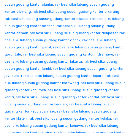
susun gudang kantor cianjur
,
rak besi siku lubang susun gudang
kantor cibinong
,
rak besi siku lubang susun gudang kantor cikarang
,
rak besi siku lubang susun gudang kantor cilacap
,
rak besi siku lubang
susun gudang kantor cirebon
,
rak besi siku lubang susun gudang
kantor demak
,
rak besi siku lubang susun gudang kantor denpasar
,
rak
besi siku lubang susun gudang kantor depok
,
rak besi siku lubang
susun gudang kantor garut
,
rak besi siku lubang susun gudang kantor
gorontalo
,
rak besi siku lubang susun gudang kantor indramayu
,
rak
besi siku lubang susun gudang kantor jakarta
,
rak besi siku lubang
susun gudang kantor jambi
,
rak besi siku lubang susun gudang kantor
jayapura
,
rak besi siku lubang susun gudang kantor jepara
,
rak besi
siku lubang susun gudang kantor karawang
,
rak besi siku lubang susun
gudang kantor kebumen
,
rak besi siku lubang susun gudang kantor
kediri
,
rak besi siku lubang susun gudang kantor kendal
,
rak besi siku
lubang susun gudang kantor kendari
,
rak besi siku lubang susun
gudang kantor kepulauan riau
,
rak besi siku lubang susun gudang
kantor klaten
,
rak besi siku lubang susun gudang kantor kolaka
,
rak
besi siku lubang susun gudang kantor konawe
,
rak besi siku lubang
susun gudang kantor kudus
,
rak besi siku lubang susun gudang kantor