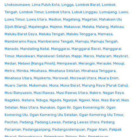
Lhokseumawe
,
Lima Puluh Kota
,
Lingga
,
Lombok Barat
,
Lombok
Tengah
,
Lombok Timur
,
Lombok Utara
,
Lubuk Linggau
,
Lumajang
,
Luwu
,
Luwu Timur
,
Luwu Utara
,
Madiun
,
Magelang
,
Magetan
,
Mahakam Ulu
(Ujoh Bilang)
,
Majalengka
,
Majene
,
Makassar
,
Malaka
,
Malang
,
Malinau
,
Maluku Barat Daya
,
Maluku Tengah
,
Maluku Tenggara
,
Mamasa
,
Mamberamo Raya
,
Mamberamo Tengah
,
Mamuju
,
Mamuju Tengah
,
Manado
,
Mandailing Natal
,
Manggarai
,
Manggarai Barat
,
Manggarai
Timur
,
Manokwari
,
Manokwari Selatan
,
Mappi
,
Maros
,
Mataram
,
Maybrat
,
Medan
,
Melawi (Nanga Pinoh)
,
Mempawah
,
Merangin
,
Merauke
,
Mesuji
,
Metro
,
Mimika
,
Minahasa
,
Minahasa Selatan
,
Minahasa Tenggara
,
Minahasa Utara
,
Mojokerto
,
Morowali
,
Morowali Utara
,
Muara Enim
,
Muaro Jambi
,
Mukomuko
,
Muna
,
Muna Barat
,
Murung Raya (Puruk Cahu)
,
Musi Banyuasin
,
Musi Rawas
,
Musi Rawas Utara
,
Nabire
,
Nagan Raya
,
Nagekeo
,
Natuna
,
Nduga
,
Ngada
,
Nganjuk
,
Ngawi
,
Nias
,
Nias Barat
,
Nias
Selatan
,
Nias Utara
,
Nunukan
,
Ogan Ilir
,
Ogan Komering Ilir
,
Ogan
Komering Ulu
,
Ogan Komering Ulu Selatan
,
Ogan Komering Ulu Timur
,
Pacitan
,
Padang
,
Padang Lawas
,
Padang Lawas Utara
,
Padang
Pariaman
,
Padangpanjang
,
Padangsidempuan
,
Pagar Alam
,
Pakpak
Bharat
,
Palangkaraya
,
Palembang
,
Palopo
,
Palu
,
Pamekasan
,