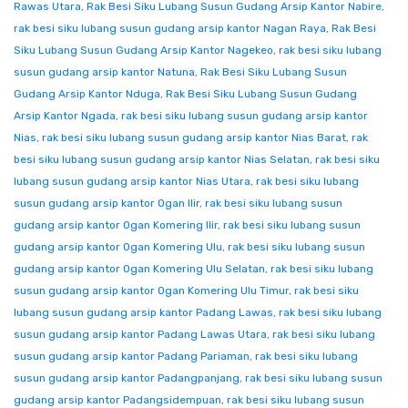
Rawas Utara
,
Rak Besi Siku Lubang Susun Gudang Arsip Kantor Nabire
,
rak besi siku lubang susun gudang arsip kantor Nagan Raya
,
Rak Besi
Siku Lubang Susun Gudang Arsip Kantor Nagekeo
,
rak besi siku lubang
susun gudang arsip kantor Natuna
,
Rak Besi Siku Lubang Susun
Gudang Arsip Kantor Nduga
,
Rak Besi Siku Lubang Susun Gudang
Arsip Kantor Ngada
,
rak besi siku lubang susun gudang arsip kantor
Nias
,
rak besi siku lubang susun gudang arsip kantor Nias Barat
,
rak
besi siku lubang susun gudang arsip kantor Nias Selatan
,
rak besi siku
lubang susun gudang arsip kantor Nias Utara
,
rak besi siku lubang
susun gudang arsip kantor Ogan Ilir
,
rak besi siku lubang susun
gudang arsip kantor Ogan Komering Ilir
,
rak besi siku lubang susun
gudang arsip kantor Ogan Komering Ulu
,
rak besi siku lubang susun
gudang arsip kantor Ogan Komering Ulu Selatan
,
rak besi siku lubang
susun gudang arsip kantor Ogan Komering Ulu Timur
,
rak besi siku
lubang susun gudang arsip kantor Padang Lawas
,
rak besi siku lubang
susun gudang arsip kantor Padang Lawas Utara
,
rak besi siku lubang
susun gudang arsip kantor Padang Pariaman
,
rak besi siku lubang
susun gudang arsip kantor Padangpanjang
,
rak besi siku lubang susun
gudang arsip kantor Padangsidempuan
,
rak besi siku lubang susun