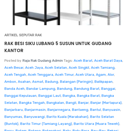
ARTIKEL SEPUTAR RAK
RAK BESI SIKU LUBANG 5 SUSUN UNTUK GUDANG
KANTOR
Posted by
Raja Rak Gudang Admin
Tags:
Aceh Barat
,
Aceh Barat Daya
,
Aceh Besar
,
Aceh Jaya
,
Aceh Selatan
,
Aceh Singkil
,
Aceh Tamiang
,
Aceh Tengah
,
Aceh Tenggara
,
Aceh Timur
,
Aceh Utara
,
Agam
,
Alor
,
Ambon
,
Asahan
,
Asmat
,
Badung
,
Balangan (Paringin)
,
Balikpapan
,
Banda Aceh
,
Bandar Lampung
,
Bandung
,
Bandung Barat
,
Banggai
,
Banggai Kepulauan
,
Banggai Laut
,
Bangka
,
Bangka Barat
,
Bangka
Selatan
,
Bangka Tengah
,
Bangkalan
,
Bangli
,
Banjar
,
Banjar (Martapura)
,
Banjarbaru
,
Banjarmasin
,
Banjarnegara
,
Bantaeng
,
Bantul
,
Banyuasin
,
Banyumas
,
Banyuwangi
,
Barito Kuala (Marabahan)
,
Barito Selatan
(Buntok)
,
Barito Timur (Tamiang Layang)
,
Barito Utara (Muara Teweh)
,
Barru
,
Batam
,
Batang
,
Batanghari
,
Batu
,
Batu Bara
,
Bau-Bau
,
Bekasi
,