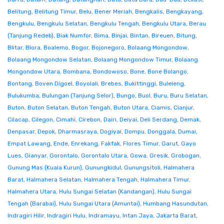
Belitung
,
Belitung Timur
,
Belu
,
Bener Meriah
,
Bengkalis
,
Bengkayang
,
Bengkulu
,
Bengkulu Selatan
,
Bengkulu Tengah
,
Bengkulu Utara
,
Berau
(Tanjung Redeb)
,
Biak Numfor
,
Bima
,
Binjai
,
Bintan
,
Bireuen
,
Bitung
,
Blitar
,
Blora
,
Boalemo
,
Bogor
,
Bojonegoro
,
Bolaang Mongondow
,
Bolaang Mongondow Selatan
,
Bolaang Mongondow Timur
,
Bolaang
Mongondow Utara
,
Bombana
,
Bondowoso
,
Bone
,
Bone Bolango
,
Bontang
,
Boven Digoel
,
Boyolali
,
Brebes
,
Bukittinggi
,
Buleleng
,
Bulukumba
,
Bulungan (Tanjung Selor)
,
Bungo
,
Buol
,
Buru
,
Buru Selatan
,
Buton
,
Buton Selatan
,
Buton Tengah
,
Buton Utara
,
Ciamis
,
Cianjur
,
Cilacap
,
Cilegon
,
Cimahi
,
Cirebon
,
Dairi
,
Deiyai
,
Deli Serdang
,
Demak
,
Denpasar
,
Depok
,
Dharmasraya
,
Dogiyai
,
Dompu
,
Donggala
,
Dumai
,
Empat Lawang
,
Ende
,
Enrekang
,
Fakfak
,
Flores Timur
,
Garut
,
Gayo
Lues
,
Gianyar
,
Gorontalo
,
Gorontalo Utara
,
Gowa
,
Gresik
,
Grobogan
,
Gunung Mas (Kuala Kurun)
,
Gunungkidul
,
Gunungsitoli
,
Halmahera
Barat
,
Halmahera Selatan
,
Halmahera Tengah
,
Halmahera Timur
,
Halmahera Utara
,
Hulu Sungai Selatan (Kandangan)
,
Hulu Sungai
Tengah (Barabai)
,
Hulu Sungai Utara (Amuntai)
,
Humbang Hasundutan
,
Indragiri Hilir
,
Indragiri Hulu
,
Indramayu
,
Intan Jaya
,
Jakarta Barat
,