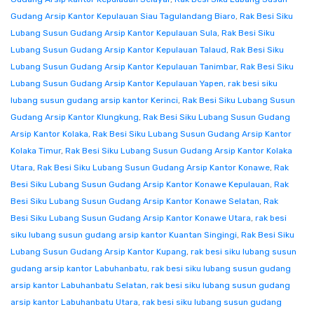
Gudang Arsip Kantor Kepulauan Siau Tagulandang Biaro
,
Rak Besi Siku
Lubang Susun Gudang Arsip Kantor Kepulauan Sula
,
Rak Besi Siku
Lubang Susun Gudang Arsip Kantor Kepulauan Talaud
,
Rak Besi Siku
Lubang Susun Gudang Arsip Kantor Kepulauan Tanimbar
,
Rak Besi Siku
Lubang Susun Gudang Arsip Kantor Kepulauan Yapen
,
rak besi siku
lubang susun gudang arsip kantor Kerinci
,
Rak Besi Siku Lubang Susun
Gudang Arsip Kantor Klungkung
,
Rak Besi Siku Lubang Susun Gudang
Arsip Kantor Kolaka
,
Rak Besi Siku Lubang Susun Gudang Arsip Kantor
Kolaka Timur
,
Rak Besi Siku Lubang Susun Gudang Arsip Kantor Kolaka
Utara
,
Rak Besi Siku Lubang Susun Gudang Arsip Kantor Konawe
,
Rak
Besi Siku Lubang Susun Gudang Arsip Kantor Konawe Kepulauan
,
Rak
Besi Siku Lubang Susun Gudang Arsip Kantor Konawe Selatan
,
Rak
Besi Siku Lubang Susun Gudang Arsip Kantor Konawe Utara
,
rak besi
siku lubang susun gudang arsip kantor Kuantan Singingi
,
Rak Besi Siku
Lubang Susun Gudang Arsip Kantor Kupang
,
rak besi siku lubang susun
gudang arsip kantor Labuhanbatu
,
rak besi siku lubang susun gudang
arsip kantor Labuhanbatu Selatan
,
rak besi siku lubang susun gudang
arsip kantor Labuhanbatu Utara
,
rak besi siku lubang susun gudang