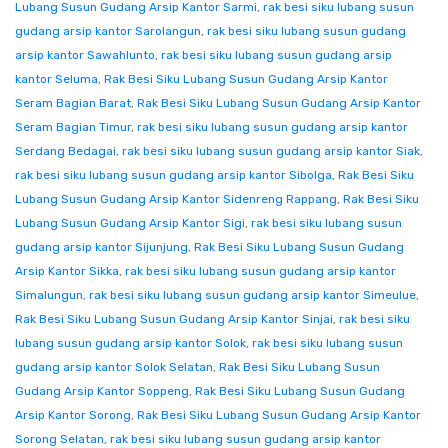
Lubang Susun Gudang Arsip Kantor Sarmi
,
rak besi siku lubang susun
gudang arsip kantor Sarolangun
,
rak besi siku lubang susun gudang
arsip kantor Sawahlunto
,
rak besi siku lubang susun gudang arsip
kantor Seluma
,
Rak Besi Siku Lubang Susun Gudang Arsip Kantor
Seram Bagian Barat
,
Rak Besi Siku Lubang Susun Gudang Arsip Kantor
Seram Bagian Timur
,
rak besi siku lubang susun gudang arsip kantor
Serdang Bedagai
,
rak besi siku lubang susun gudang arsip kantor Siak
,
rak besi siku lubang susun gudang arsip kantor Sibolga
,
Rak Besi Siku
Lubang Susun Gudang Arsip Kantor Sidenreng Rappang
,
Rak Besi Siku
Lubang Susun Gudang Arsip Kantor Sigi
,
rak besi siku lubang susun
gudang arsip kantor Sijunjung
,
Rak Besi Siku Lubang Susun Gudang
Arsip Kantor Sikka
,
rak besi siku lubang susun gudang arsip kantor
Simalungun
,
rak besi siku lubang susun gudang arsip kantor Simeulue
,
Rak Besi Siku Lubang Susun Gudang Arsip Kantor Sinjai
,
rak besi siku
lubang susun gudang arsip kantor Solok
,
rak besi siku lubang susun
gudang arsip kantor Solok Selatan
,
Rak Besi Siku Lubang Susun
Gudang Arsip Kantor Soppeng
,
Rak Besi Siku Lubang Susun Gudang
Arsip Kantor Sorong
,
Rak Besi Siku Lubang Susun Gudang Arsip Kantor
Sorong Selatan
,
rak besi siku lubang susun gudang arsip kantor