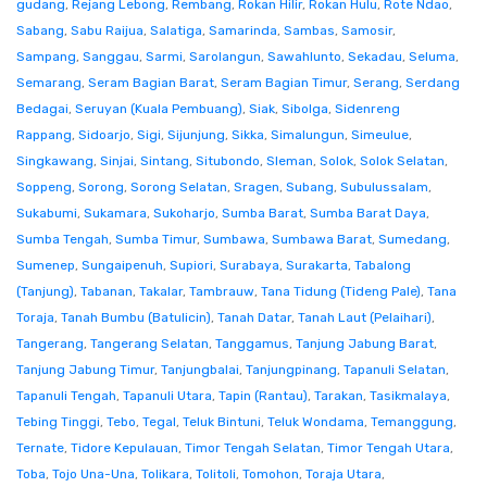
gudang
,
Rejang Lebong
,
Rembang
,
Rokan Hilir
,
Rokan Hulu
,
Rote Ndao
,
Sabang
,
Sabu Raijua
,
Salatiga
,
Samarinda
,
Sambas
,
Samosir
,
Sampang
,
Sanggau
,
Sarmi
,
Sarolangun
,
Sawahlunto
,
Sekadau
,
Seluma
,
Semarang
,
Seram Bagian Barat
,
Seram Bagian Timur
,
Serang
,
Serdang
Bedagai
,
Seruyan (Kuala Pembuang)
,
Siak
,
Sibolga
,
Sidenreng
Rappang
,
Sidoarjo
,
Sigi
,
Sijunjung
,
Sikka
,
Simalungun
,
Simeulue
,
Singkawang
,
Sinjai
,
Sintang
,
Situbondo
,
Sleman
,
Solok
,
Solok Selatan
,
Soppeng
,
Sorong
,
Sorong Selatan
,
Sragen
,
Subang
,
Subulussalam
,
Sukabumi
,
Sukamara
,
Sukoharjo
,
Sumba Barat
,
Sumba Barat Daya
,
Sumba Tengah
,
Sumba Timur
,
Sumbawa
,
Sumbawa Barat
,
Sumedang
,
Sumenep
,
Sungaipenuh
,
Supiori
,
Surabaya
,
Surakarta
,
Tabalong
(Tanjung)
,
Tabanan
,
Takalar
,
Tambrauw
,
Tana Tidung (Tideng Pale)
,
Tana
Toraja
,
Tanah Bumbu (Batulicin)
,
Tanah Datar
,
Tanah Laut (Pelaihari)
,
Tangerang
,
Tangerang Selatan
,
Tanggamus
,
Tanjung Jabung Barat
,
Tanjung Jabung Timur
,
Tanjungbalai
,
Tanjungpinang
,
Tapanuli Selatan
,
Tapanuli Tengah
,
Tapanuli Utara
,
Tapin (Rantau)
,
Tarakan
,
Tasikmalaya
,
Tebing Tinggi
,
Tebo
,
Tegal
,
Teluk Bintuni
,
Teluk Wondama
,
Temanggung
,
Ternate
,
Tidore Kepulauan
,
Timor Tengah Selatan
,
Timor Tengah Utara
,
Toba
,
Tojo Una-Una
,
Tolikara
,
Tolitoli
,
Tomohon
,
Toraja Utara
,