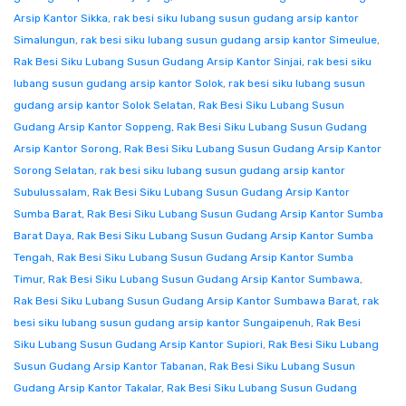
Arsip Kantor Sikka
,
rak besi siku lubang susun gudang arsip kantor
Simalungun
,
rak besi siku lubang susun gudang arsip kantor Simeulue
,
Rak Besi Siku Lubang Susun Gudang Arsip Kantor Sinjai
,
rak besi siku
lubang susun gudang arsip kantor Solok
,
rak besi siku lubang susun
gudang arsip kantor Solok Selatan
,
Rak Besi Siku Lubang Susun
Gudang Arsip Kantor Soppeng
,
Rak Besi Siku Lubang Susun Gudang
Arsip Kantor Sorong
,
Rak Besi Siku Lubang Susun Gudang Arsip Kantor
Sorong Selatan
,
rak besi siku lubang susun gudang arsip kantor
Subulussalam
,
Rak Besi Siku Lubang Susun Gudang Arsip Kantor
Sumba Barat
,
Rak Besi Siku Lubang Susun Gudang Arsip Kantor Sumba
Barat Daya
,
Rak Besi Siku Lubang Susun Gudang Arsip Kantor Sumba
Tengah
,
Rak Besi Siku Lubang Susun Gudang Arsip Kantor Sumba
Timur
,
Rak Besi Siku Lubang Susun Gudang Arsip Kantor Sumbawa
,
Rak Besi Siku Lubang Susun Gudang Arsip Kantor Sumbawa Barat
,
rak
besi siku lubang susun gudang arsip kantor Sungaipenuh
,
Rak Besi
Siku Lubang Susun Gudang Arsip Kantor Supiori
,
Rak Besi Siku Lubang
Susun Gudang Arsip Kantor Tabanan
,
Rak Besi Siku Lubang Susun
Gudang Arsip Kantor Takalar
,
Rak Besi Siku Lubang Susun Gudang