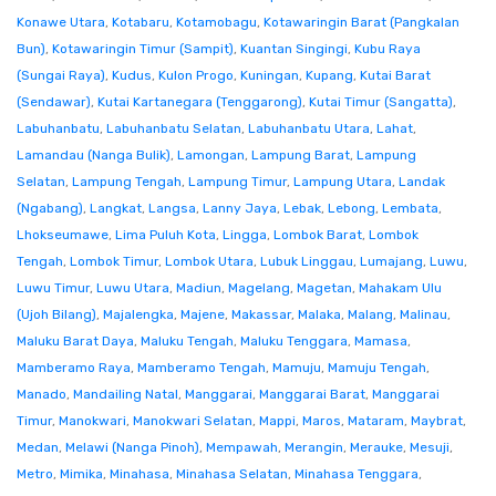
Konawe Utara
,
Kotabaru
,
Kotamobagu
,
Kotawaringin Barat (Pangkalan
Bun)
,
Kotawaringin Timur (Sampit)
,
Kuantan Singingi
,
Kubu Raya
(Sungai Raya)
,
Kudus
,
Kulon Progo
,
Kuningan
,
Kupang
,
Kutai Barat
(Sendawar)
,
Kutai Kartanegara (Tenggarong)
,
Kutai Timur (Sangatta)
,
Labuhanbatu
,
Labuhanbatu Selatan
,
Labuhanbatu Utara
,
Lahat
,
Lamandau (Nanga Bulik)
,
Lamongan
,
Lampung Barat
,
Lampung
Selatan
,
Lampung Tengah
,
Lampung Timur
,
Lampung Utara
,
Landak
(Ngabang)
,
Langkat
,
Langsa
,
Lanny Jaya
,
Lebak
,
Lebong
,
Lembata
,
Lhokseumawe
,
Lima Puluh Kota
,
Lingga
,
Lombok Barat
,
Lombok
Tengah
,
Lombok Timur
,
Lombok Utara
,
Lubuk Linggau
,
Lumajang
,
Luwu
,
Luwu Timur
,
Luwu Utara
,
Madiun
,
Magelang
,
Magetan
,
Mahakam Ulu
(Ujoh Bilang)
,
Majalengka
,
Majene
,
Makassar
,
Malaka
,
Malang
,
Malinau
,
Maluku Barat Daya
,
Maluku Tengah
,
Maluku Tenggara
,
Mamasa
,
Mamberamo Raya
,
Mamberamo Tengah
,
Mamuju
,
Mamuju Tengah
,
Manado
,
Mandailing Natal
,
Manggarai
,
Manggarai Barat
,
Manggarai
Timur
,
Manokwari
,
Manokwari Selatan
,
Mappi
,
Maros
,
Mataram
,
Maybrat
,
Medan
,
Melawi (Nanga Pinoh)
,
Mempawah
,
Merangin
,
Merauke
,
Mesuji
,
Metro
,
Mimika
,
Minahasa
,
Minahasa Selatan
,
Minahasa Tenggara
,