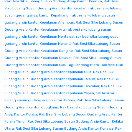
Rak Besi Siku Lubang Susun Gudang Arsip Kantor Keerom
,
Rak Besi
Siku Lubang Susun Gudang Arsip Kantor Kendari
,
rak besi siku lubang
susun gudang arsip kantor Kepahiang
,
rak besi siku lubang susun
gudang arsip kantor Kepulauan Anambas
,
Rak Besi Siku Lubang Susun
Gudang Arsip Kantor Kepulauan Aru
,
rak besi siku lubang susun
gudang arsip kantor Kepulauan Mentawai
,
rak besi siku lubang susun
gudang arsip kantor Kepulauan Meranti
,
Rak Besi Siku Lubang Susun
Gudang Arsip Kantor Kepulauan Sangihe
,
Rak Besi Siku Lubang Susun
Gudang Arsip Kantor Kepulauan Selayar
,
Rak Besi Siku Lubang Susun
Gudang Arsip Kantor Kepulauan Siau Tagulandang Biaro
,
Rak Besi Siku
Lubang Susun Gudang Arsip Kantor Kepulauan Sula
,
Rak Besi Siku
Lubang Susun Gudang Arsip Kantor Kepulauan Talaud
,
Rak Besi Siku
Lubang Susun Gudang Arsip Kantor Kepulauan Tanimbar
,
Rak Besi Siku
Lubang Susun Gudang Arsip Kantor Kepulauan Yapen
,
rak besi siku
lubang susun gudang arsip kantor Kerinci
,
Rak Besi Siku Lubang Susun
Gudang Arsip Kantor Klungkung
,
Rak Besi Siku Lubang Susun Gudang
Arsip Kantor Kolaka
,
Rak Besi Siku Lubang Susun Gudang Arsip Kantor
Kolaka Timur
,
Rak Besi Siku Lubang Susun Gudang Arsip Kantor Kolaka
Utara
,
Rak Besi Siku Lubang Susun Gudang Arsip Kantor Konawe
,
Rak