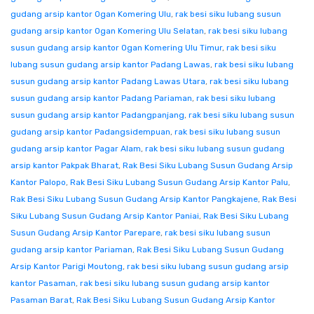
gudang arsip kantor Ogan Komering Ulu
,
rak besi siku lubang susun
gudang arsip kantor Ogan Komering Ulu Selatan
,
rak besi siku lubang
susun gudang arsip kantor Ogan Komering Ulu Timur
,
rak besi siku
lubang susun gudang arsip kantor Padang Lawas
,
rak besi siku lubang
susun gudang arsip kantor Padang Lawas Utara
,
rak besi siku lubang
susun gudang arsip kantor Padang Pariaman
,
rak besi siku lubang
susun gudang arsip kantor Padangpanjang
,
rak besi siku lubang susun
gudang arsip kantor Padangsidempuan
,
rak besi siku lubang susun
gudang arsip kantor Pagar Alam
,
rak besi siku lubang susun gudang
arsip kantor Pakpak Bharat
,
Rak Besi Siku Lubang Susun Gudang Arsip
Kantor Palopo
,
Rak Besi Siku Lubang Susun Gudang Arsip Kantor Palu
,
Rak Besi Siku Lubang Susun Gudang Arsip Kantor Pangkajene
,
Rak Besi
Siku Lubang Susun Gudang Arsip Kantor Paniai
,
Rak Besi Siku Lubang
Susun Gudang Arsip Kantor Parepare
,
rak besi siku lubang susun
gudang arsip kantor Pariaman
,
Rak Besi Siku Lubang Susun Gudang
Arsip Kantor Parigi Moutong
,
rak besi siku lubang susun gudang arsip
kantor Pasaman
,
rak besi siku lubang susun gudang arsip kantor
Pasaman Barat
,
Rak Besi Siku Lubang Susun Gudang Arsip Kantor