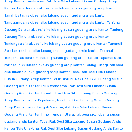
Arsip Kantor Tambrauw
,
Rak Besi Siku Lubang Susun Gudang Arsip
Kantor Tana Toraja
,
rak besi siku lubang susun gudang arsip kantor
Tanah Datar
,
rak besi siku lubang susun gudang arsip kantor
Tanggamus
,
rak besi siku lubang susun gudang arsip kantor Tanjung
Jabung Barat
,
rak besi siku lubang susun gudang arsip kantor Tanjung
Jabung Timur
,
rak besi siku lubang susun gudang arsip kantor
Tanjungbalai
,
rak besi siku lubang susun gudang arsip kantor Tapanuli
Selatan
,
rak besi siku lubang susun gudang arsip kantor Tapanuli
Tengah
,
rak besi siku lubang susun gudang arsip kantor Tapanuli Utara
,
rak besi siku lubang susun gudang arsip kantor Tebing Tinggi
,
rak besi
siku lubang susun gudang arsip kantor Tebo
,
Rak Besi Siku Lubang
Susun Gudang Arsip Kantor Teluk Bintuni
,
Rak Besi Siku Lubang Susun
Gudang Arsip Kantor Teluk Wondama
,
Rak Besi Siku Lubang Susun
Gudang Arsip Kantor Ternate
,
Rak Besi Siku Lubang Susun Gudang
Arsip Kantor Tidore Kepulauan
,
Rak Besi Siku Lubang Susun Gudang
Arsip Kantor Timor Tengah Selatan
,
Rak Besi Siku Lubang Susun
Gudang Arsip Kantor Timor Tengah Utara
,
rak besi siku lubang susun
gudang arsip kantor Toba
,
Rak Besi Siku Lubang Susun Gudang Arsip
Kantor Tojo Una-Una
,
Rak Besi Siku Lubang Susun Gudang Arsip Kantor