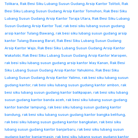
Tolikara
,
Rak Besi Siku Lubang Susun Gudang Arsip Kantor Tolitoli
,
Rak
Besi Siku Lubang Susun Gudang Arsip Kantor Tomohon
,
Rak Besi Siku
Lubang Susun Gudang Arsip Kantor Toraja Utara
,
Rak Besi Siku Lubang
Susun Gudang Arsip Kantor Tual
,
rak besi siku lubang susun gudang
arsip kantor Tulang Bawang
,
rak besi siku lubang susun gudang arsip
kantor Tulang Bawang Barat
,
Rak Besi Siku Lubang Susun Gudang
Arsip Kantor Wajo
,
Rak Besi Siku Lubang Susun Gudang Arsip Kantor
Wakatobi
,
Rak Besi Siku Lubang Susun Gudang Arsip Kantor Waropen
,
rak besi siku lubang susun gudang arsip kantor Way Kanan
,
Rak Besi
Siku Lubang Susun Gudang Arsip Kantor Yahukimo
,
Rak Besi Siku
Lubang Susun Gudang Arsip Kantor Yalimo
,
rak besi siku lubang susun
gudang kantor
,
rak besi siku lubang susun gudang kantor ambon
,
rak
besi siku lubang susun gudang kantor balikpapan
,
rak besi siku lubang
susun gudang kantor banda aceh
,
rak besi siku lubang susun gudang
kantor bandar lampung
,
rak besi siku lubang susun gudang kantor
bandung
,
rak besi siku lubang susun gudang kantor bangka belitung
,
rak besi siku lubang susun gudang kantor bangkalan
,
rak besi siku
lubang susun gudang kantor banjarbaru
,
rak besi siku lubang susun
gudang kantor banjarmasin
,
rak besi siku lubang susun gudang kantor