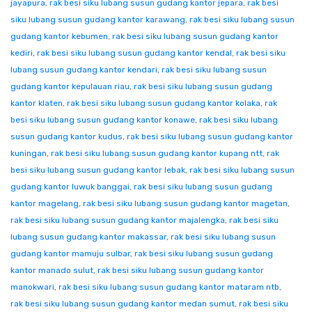
jayapura
,
rak besi siku lubang susun gudang kantor jepara
,
rak besi
siku lubang susun gudang kantor karawang
,
rak besi siku lubang susun
gudang kantor kebumen
,
rak besi siku lubang susun gudang kantor
kediri
,
rak besi siku lubang susun gudang kantor kendal
,
rak besi siku
lubang susun gudang kantor kendari
,
rak besi siku lubang susun
gudang kantor kepulauan riau
,
rak besi siku lubang susun gudang
kantor klaten
,
rak besi siku lubang susun gudang kantor kolaka
,
rak
besi siku lubang susun gudang kantor konawe
,
rak besi siku lubang
susun gudang kantor kudus
,
rak besi siku lubang susun gudang kantor
kuningan
,
rak besi siku lubang susun gudang kantor kupang ntt
,
rak
besi siku lubang susun gudang kantor lebak
,
rak besi siku lubang susun
gudang kantor luwuk banggai
,
rak besi siku lubang susun gudang
kantor magelang
,
rak besi siku lubang susun gudang kantor magetan
,
rak besi siku lubang susun gudang kantor majalengka
,
rak besi siku
lubang susun gudang kantor makassar
,
rak besi siku lubang susun
gudang kantor mamuju sulbar
,
rak besi siku lubang susun gudang
kantor manado sulut
,
rak besi siku lubang susun gudang kantor
manokwari
,
rak besi siku lubang susun gudang kantor mataram ntb
,
rak besi siku lubang susun gudang kantor medan sumut
,
rak besi siku