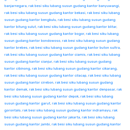
banjarnegara
,
rak besi siku lubang susun gudang kantor banyuwangi
,
rak besi siku lubang susun gudang kantor bekasi
,
rak besi siku lubang
susun gudang kantor bengkulu
,
rak besi siku lubang susun gudang
kantor bitung sulut
,
rak besi siku lubang susun gudang kantor blitar
,
rak besi siku lubang susun gudang kantor bogor
,
rak besi siku lubang
susun gudang kantor bondowoso
,
rak besi siku lubang susun gudang
kantor brebes
,
rak besi siku lubang susun gudang kantor buton sultra
,
rak besi siku lubang susun gudang kantor ciamis
,
rak besi siku lubang
susun gudang kantor cianjur
,
rak besi siku lubang susun gudang
kantor cibinong
,
rak besi siku lubang susun gudang kantor cikarang
,
rak besi siku lubang susun gudang kantor cilacap
,
rak besi siku lubang
susun gudang kantor cirebon
,
rak besi siku lubang susun gudang
kantor demak
,
rak besi siku lubang susun gudang kantor denpasar
,
rak
besi siku lubang susun gudang kantor depok
,
rak besi siku lubang
susun gudang kantor garut
,
rak besi siku lubang susun gudang kantor
gorontalo
,
rak besi siku lubang susun gudang kantor indramayu
,
rak
besi siku lubang susun gudang kantor jakarta
,
rak besi siku lubang
susun gudang kantor jambi
,
rak besi siku lubang susun gudang kantor