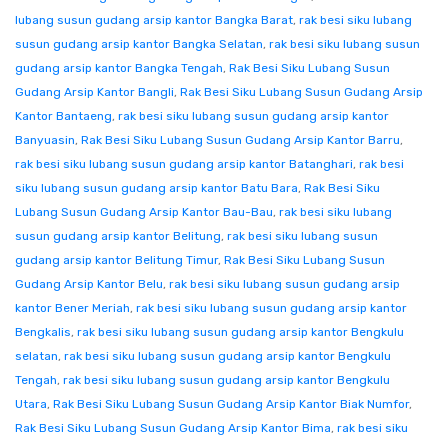
lubang susun gudang arsip kantor Bangka Barat
,
rak besi siku lubang
susun gudang arsip kantor Bangka Selatan
,
rak besi siku lubang susun
gudang arsip kantor Bangka Tengah
,
Rak Besi Siku Lubang Susun
Gudang Arsip Kantor Bangli
,
Rak Besi Siku Lubang Susun Gudang Arsip
Kantor Bantaeng
,
rak besi siku lubang susun gudang arsip kantor
Banyuasin
,
Rak Besi Siku Lubang Susun Gudang Arsip Kantor Barru
,
rak besi siku lubang susun gudang arsip kantor Batanghari
,
rak besi
siku lubang susun gudang arsip kantor Batu Bara
,
Rak Besi Siku
Lubang Susun Gudang Arsip Kantor Bau-Bau
,
rak besi siku lubang
susun gudang arsip kantor Belitung
,
rak besi siku lubang susun
gudang arsip kantor Belitung Timur
,
Rak Besi Siku Lubang Susun
Gudang Arsip Kantor Belu
,
rak besi siku lubang susun gudang arsip
kantor Bener Meriah
,
rak besi siku lubang susun gudang arsip kantor
Bengkalis
,
rak besi siku lubang susun gudang arsip kantor Bengkulu
selatan
,
rak besi siku lubang susun gudang arsip kantor Bengkulu
Tengah
,
rak besi siku lubang susun gudang arsip kantor Bengkulu
Utara
,
Rak Besi Siku Lubang Susun Gudang Arsip Kantor Biak Numfor
,
Rak Besi Siku Lubang Susun Gudang Arsip Kantor Bima
,
rak besi siku