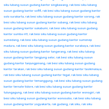
siku lubang susun gudang kantor singkawang
,
rak besi siku lubang
susun gudang kantor sofifi
,
rak besi siku lubang susun gudang kantor
solo surakarta
,
rak besi siku lubang susun gudang kantor sorong
,
rak
besi siku lubang susun gudang kantor subang
,
rak besi siku lubang
susun gudang kantor sukabumi
,
rak besi siku lubang susun gudang
kantor sumba ntt
,
rak besi siku lubang susun gudang kantor
sumedang
,
rak besi siku lubang susun gudang kantor sumenep
madura
,
rak besi siku lubang susun gudang kantor surabaya
,
rak besi
siku lubang susun gudang kantor tangerang
,
rak besi siku lubang
susun gudang kantor tangjung selor
,
rak besi siku lubang susun
gudang kantor tanjungpinang
,
rak besi siku lubang susun gudang
kantor tarakan
,
rak besi siku lubang susun gudang kantor tasikmalaya
,
rak besi siku lubang susun gudang kantor tegal
,
rak besi siku lubang
susun gudang kantor temanggung
,
rak besi siku lubang susun gudang
kantor ternate tidore
,
rak besi siku lubang susun gudang kantor
tulungagung
,
rak besi siku lubang susun gudang kantor wonogiri
,
rak
besi siku lubang susun gudang kantor wonosobo
,
rak besi siku lubang
susun gudang kantor yogyakarta
,
rak gudang
,
rak siku
,
rak siku