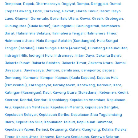
Denpasar
,
Depok
,
Dharmasraya
,
Dogiyai
,
Dompu
,
Donggala
,
Dumai
,
Empat Lawang
,
Ende
,
Enrekang
,
Fakfak
,
Flores Timur
,
Garut
,
Gayo
Lues
,
Gianyar
,
Gorontalo
,
Gorontalo Utara
,
Gowa
,
Gresik
,
Grobogan
,
Gunung Mas (Kuala Kurun)
,
Gunungkidul
,
Gunungsitoli
,
Halmahera
Barat
,
Halmahera Selatan
,
Halmahera Tengah
,
Halmahera Timur
,
Halmahera Utara
,
Hulu Sungai Selatan (Kandangan)
,
Hulu Sungai
Tengah (Barabai)
,
Hulu Sungai Utara (Amuntai)
,
Humbang Hasundutan
,
Indragiri Hilir
,
Indragiri Hulu
,
Indramayu
,
Intan Jaya
,
Jakarta Barat
,
Jakarta Pusat
,
Jakarta Selatan
,
Jakarta Timur
,
Jakarta Utara
,
Jambi
,
Jayapura
,
Jayawijaya
,
Jember
,
Jembrana
,
Jeneponto
,
Jepara
,
Jombang
,
Kaimana
,
Kampar
,
Kapuas (Kuala Kapuas)
,
Kapuas Hulu
(Putussibau)
,
Karanganyar
,
Karangasem
,
Karawang
,
Karimun
,
Karo
,
Katingan (Kasongan)
,
Kaur
,
Kayong Utara (Sukadana)
,
Kebumen
,
Kediri
,
Keerom
,
Kendal
,
Kendari
,
Kepahiang
,
Kepulauan Anambas
,
Kepulauan
Aru
,
Kepulauan Mentawai
,
Kepulauan Meranti
,
Kepulauan Sangihe
,
Kepulauan Selayar
,
Kepulauan Seribu
,
Kepulauan Siau Tagulandang
Biaro
,
Kepulauan Sula
,
Kepulauan Talaud
,
Kepulauan Tanimbar
,
Kepulauan Yapen
,
Kerinci
,
Ketapang
,
Klaten
,
Klungkung
,
Kolaka
,
Kolaka
Timur
,
Kolaka Utara
,
Konawe
,
Konawe Kepulauan
,
Konawe Selatan
,