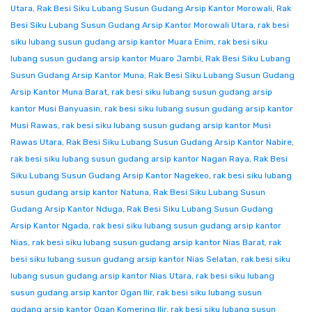
Utara
,
Rak Besi Siku Lubang Susun Gudang Arsip Kantor Morowali
,
Rak
Besi Siku Lubang Susun Gudang Arsip Kantor Morowali Utara
,
rak besi
siku lubang susun gudang arsip kantor Muara Enim
,
rak besi siku
lubang susun gudang arsip kantor Muaro Jambi
,
Rak Besi Siku Lubang
Susun Gudang Arsip Kantor Muna
,
Rak Besi Siku Lubang Susun Gudang
Arsip Kantor Muna Barat
,
rak besi siku lubang susun gudang arsip
kantor Musi Banyuasin
,
rak besi siku lubang susun gudang arsip kantor
Musi Rawas
,
rak besi siku lubang susun gudang arsip kantor Musi
Rawas Utara
,
Rak Besi Siku Lubang Susun Gudang Arsip Kantor Nabire
,
rak besi siku lubang susun gudang arsip kantor Nagan Raya
,
Rak Besi
Siku Lubang Susun Gudang Arsip Kantor Nagekeo
,
rak besi siku lubang
susun gudang arsip kantor Natuna
,
Rak Besi Siku Lubang Susun
Gudang Arsip Kantor Nduga
,
Rak Besi Siku Lubang Susun Gudang
Arsip Kantor Ngada
,
rak besi siku lubang susun gudang arsip kantor
Nias
,
rak besi siku lubang susun gudang arsip kantor Nias Barat
,
rak
besi siku lubang susun gudang arsip kantor Nias Selatan
,
rak besi siku
lubang susun gudang arsip kantor Nias Utara
,
rak besi siku lubang
susun gudang arsip kantor Ogan Ilir
,
rak besi siku lubang susun
gudang arsip kantor Ogan Komering Ilir
,
rak besi siku lubang susun