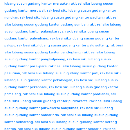
lubang susun gudang kantor merauke
,
rak besi siku lubang susun
gudang kantor morowali
,
rak besi siku lubang susun gudang kantor
nunukan
,
rak besi siku lubang susun gudang kantor pacitan
,
rak besi
siku lubang susun gudang kantor padang sumbar
,
rak besi siku lubang
susun gudang kantor palangkaraya
,
rak besi siku lubang susun
gudang kantor palembang
,
rak besi siku lubang susun gudang kantor
palopo
,
rak besi siku lubang susun gudang kantor palu sulteng
,
rak besi
siku lubang susun gudang kantor pandeglang
,
rak besi siku lubang
susun gudang kantor pangkalpinang
,
rak besi siku lubang susun
gudang kantor pare-pare
,
rak besi siku lubang susun gudang kantor
pasuruan
,
rak besi siku lubang susun gudang kantor pati
,
rak besi siku
lubang susun gudang kantor pekalongan
,
rak besi siku lubang susun
gudang kantor pekanbaru
,
rak besi siku lubang susun gudang kantor
pemalang
,
rak besi siku lubang susun gudang kantor pontianak
,
rak
besi siku lubang susun gudang kantor purwakarta
,
rak besi siku lubang
susun gudang kantor purwokerto banyumas
,
rak besi siku lubang
susun gudang kantor samarinda
,
rak besi siku lubang susun gudang
kantor semarang
,
rak besi siku lubang susun gudang kantor serang
banten
,
rak besi siku lubang susun gudang kantor sidoarjo
,
rak besi