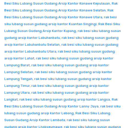
Besi Siku Lubang Susun Gudang Arsip Kantor Konawe Kepulauan
,
Rak
Besi Siku Lubang Susun Gudang Arsip Kantor Konawe Selatan
,
Rak
Besi Siku Lubang Susun Gudang Arsip Kantor Konawe Utara
,
rak besi
siku lubang susun gudang arsip kantor Kuantan Singingi
,
Rak Besi Siku
Lubang Susun Gudang Arsip Kantor Kupang
,
rak besi siku lubang susun
gudang arsip kantor Labuhanbatu
,
rak besi siku lubang susun gudang
arsip kantor Labuhanbatu Selatan
,
rak besi siku lubang susun gudang
arsip kantor Labuhanbatu Utara
,
rak besi siku lubang susun gudang
arsip kantor Lahat
,
rak besi siku lubang susun gudang arsip kantor
Lampung Barat
,
rak besi siku lubang susun gudang arsip kantor
Lampung Selatan
,
rak besi siku lubang susun gudang arsip kantor
Lampung Tengah
,
rak besi siku lubang susun gudang arsip kantor
Lampung Timur
,
rak besi siku lubang susun gudang arsip kantor
Lampung Utara
,
rak besi siku lubang susun gudang arsip kantor
Langkat
,
rak besi siku lubang susun gudang arsip kantor Langsa
,
Rak
Besi Siku Lubang Susun Gudang Arsip Kantor Lanny Jaya
,
rak besi siku
lubang susun gudang arsip kantor Lebong
,
Rak Besi Siku Lubang
Susun Gudang Arsip Kantor Lembata
,
rak besi siku lubang susun
gudang arsip kantor Lhokseumawe
,
rak besi siku lubang susun gudang