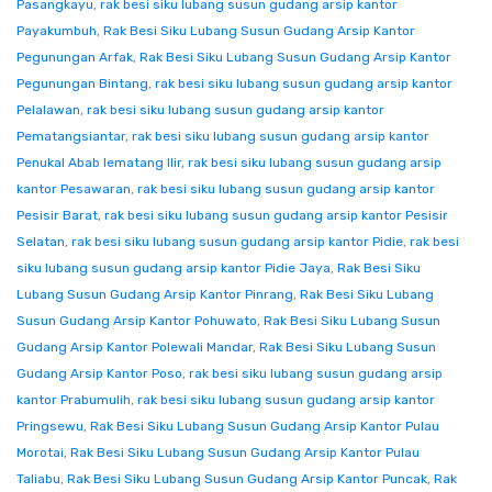
Pasangkayu
,
rak besi siku lubang susun gudang arsip kantor
Payakumbuh
,
Rak Besi Siku Lubang Susun Gudang Arsip Kantor
Pegunungan Arfak
,
Rak Besi Siku Lubang Susun Gudang Arsip Kantor
Pegunungan Bintang
,
rak besi siku lubang susun gudang arsip kantor
Pelalawan
,
rak besi siku lubang susun gudang arsip kantor
Pematangsiantar
,
rak besi siku lubang susun gudang arsip kantor
Penukal Abab lematang Ilir
,
rak besi siku lubang susun gudang arsip
kantor Pesawaran
,
rak besi siku lubang susun gudang arsip kantor
Pesisir Barat
,
rak besi siku lubang susun gudang arsip kantor Pesisir
Selatan
,
rak besi siku lubang susun gudang arsip kantor Pidie
,
rak besi
siku lubang susun gudang arsip kantor Pidie Jaya
,
Rak Besi Siku
Lubang Susun Gudang Arsip Kantor Pinrang
,
Rak Besi Siku Lubang
Susun Gudang Arsip Kantor Pohuwato
,
Rak Besi Siku Lubang Susun
Gudang Arsip Kantor Polewali Mandar
,
Rak Besi Siku Lubang Susun
Gudang Arsip Kantor Poso
,
rak besi siku lubang susun gudang arsip
kantor Prabumulih
,
rak besi siku lubang susun gudang arsip kantor
Pringsewu
,
Rak Besi Siku Lubang Susun Gudang Arsip Kantor Pulau
Morotai
,
Rak Besi Siku Lubang Susun Gudang Arsip Kantor Pulau
Taliabu
,
Rak Besi Siku Lubang Susun Gudang Arsip Kantor Puncak
,
Rak