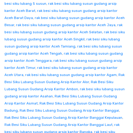
besi siku lubang 5 susun
,
rak besi siku lubang susun gudang arsip
kantor Aceh Barat
,
rak besi siku lubang susun gudang arsip kantor
Aceh Barat Daya
,
rak besi siku lubang susun gudang arsip kantor Aceh
Besar
,
rak besi siku lubang susun gudang arsip kantor Aceh Jaya
,
rak
besi siku lubang susun gudang arsip kantor Aceh Selatan
,
rak besi siku
lubang susun gudang arsip kantor Aceh Singkil
,
rak besi siku lubang
susun gudang arsip kantor Aceh Tamiang
,
rak besi siku lubang susun
gudang arsip kantor Aceh Tengah
,
rak besi siku lubang susun gudang
arsip kantor Aceh Tenggara
,
rak besi siku lubang susun gudang arsip
kantor Aceh Timur
,
rak besi siku lubang susun gudang arsip kantor
Aceh Utara
,
rak besi siku lubang susun gudang arsip kantor Agam
,
Rak
Besi Siku Lubang Susun Gudang Arsip Kantor Alor
,
Rak Besi Siku
Lubang Susun Gudang Arsip Kantor Ambon
,
rak besi siku lubang susun
gudang arsip kantor Asahan
,
Rak Besi Siku Lubang Susun Gudang
Arsip Kantor Asmat
,
Rak Besi Siku Lubang Susun Gudang Arsip Kantor
Badung
,
Rak Besi Siku Lubang Susun Gudang Arsip Kantor Banggai
,
Rak Besi Siku Lubang Susun Gudang Arsip Kantor Banggai Kepulauan
,
Rak Besi Siku Lubang Susun Gudang Arsip Kantor Banggai Laut
,
rak
besi siku lubang susun gudang arsip kantor Bangka
,
rak besi siku