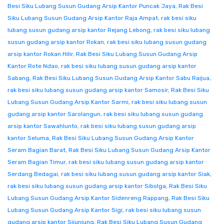
Besi Siku Lubang Susun Gudang Arsip Kantor Puncak Jaya
,
Rak Besi
Siku Lubang Susun Gudang Arsip Kantor Raja Ampat
,
rak besi siku
lubang susun gudang arsip kantor Rejang Lebong
,
rak besi siku lubang
susun gudang arsip kantor Rokan
,
rak besi siku lubang susun gudang
arsip kantor Rokan Hilir
,
Rak Besi Siku Lubang Susun Gudang Arsip
Kantor Rote Ndao
,
rak besi siku lubang susun gudang arsip kantor
Sabang
,
Rak Besi Siku Lubang Susun Gudang Arsip Kantor Sabu Raijua
,
rak besi siku lubang susun gudang arsip kantor Samosir
,
Rak Besi Siku
Lubang Susun Gudang Arsip Kantor Sarmi
,
rak besi siku lubang susun
gudang arsip kantor Sarolangun
,
rak besi siku lubang susun gudang
arsip kantor Sawahlunto
,
rak besi siku lubang susun gudang arsip
kantor Seluma
,
Rak Besi Siku Lubang Susun Gudang Arsip Kantor
Seram Bagian Barat
,
Rak Besi Siku Lubang Susun Gudang Arsip Kantor
Seram Bagian Timur
,
rak besi siku lubang susun gudang arsip kantor
Serdang Bedagai
,
rak besi siku lubang susun gudang arsip kantor Siak
,
rak besi siku lubang susun gudang arsip kantor Sibolga
,
Rak Besi Siku
Lubang Susun Gudang Arsip Kantor Sidenreng Rappang
,
Rak Besi Siku
Lubang Susun Gudang Arsip Kantor Sigi
,
rak besi siku lubang susun
gudang arsip kantor Sijunjung
,
Rak Besi Siku Lubang Susun Gudang