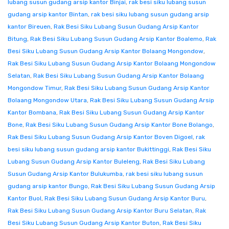
lubang susun gudang arsip kantor Binjai
,
rak besi siku lubang susun
gudang arsip kantor Bintan
,
rak besi siku lubang susun gudang arsip
kantor Bireuen
,
Rak Besi Siku Lubang Susun Gudang Arsip Kantor
Bitung
,
Rak Besi Siku Lubang Susun Gudang Arsip Kantor Boalemo
,
Rak
Besi Siku Lubang Susun Gudang Arsip Kantor Bolaang Mongondow
,
Rak Besi Siku Lubang Susun Gudang Arsip Kantor Bolaang Mongondow
Selatan
,
Rak Besi Siku Lubang Susun Gudang Arsip Kantor Bolaang
Mongondow Timur
,
Rak Besi Siku Lubang Susun Gudang Arsip Kantor
Bolaang Mongondow Utara
,
Rak Besi Siku Lubang Susun Gudang Arsip
Kantor Bombana
,
Rak Besi Siku Lubang Susun Gudang Arsip Kantor
Bone
,
Rak Besi Siku Lubang Susun Gudang Arsip Kantor Bone Bolango
,
Rak Besi Siku Lubang Susun Gudang Arsip Kantor Boven Digoel
,
rak
besi siku lubang susun gudang arsip kantor Bukittinggi
,
Rak Besi Siku
Lubang Susun Gudang Arsip Kantor Buleleng
,
Rak Besi Siku Lubang
Susun Gudang Arsip Kantor Bulukumba
,
rak besi siku lubang susun
gudang arsip kantor Bungo
,
Rak Besi Siku Lubang Susun Gudang Arsip
Kantor Buol
,
Rak Besi Siku Lubang Susun Gudang Arsip Kantor Buru
,
Rak Besi Siku Lubang Susun Gudang Arsip Kantor Buru Selatan
,
Rak
Besi Siku Lubang Susun Gudang Arsip Kantor Buton
,
Rak Besi Siku