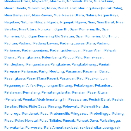
Minahasa Utara
,
Mojokerto
,
Morowali
,
Morowali Utara
,
Muara Enim
,
Muaro Jambi
,
Mukomuko
,
Muna
,
Muna Barat
,
Murung Raya (Puruk Cahu)
,
Musi Banyuasin
,
Musi Rawas
,
Musi Rawas Utara
,
Nabire
,
Nagan Raya
,
Nagekeo
,
Natuna
,
Nduga
,
Ngada
,
Nganjuk
,
Ngawi
,
Nias
,
Nias Barat
,
Nias
Selatan
,
Nias Utara
,
Nunukan
,
Ogan Ilir
,
Ogan Komering Ilir
,
Ogan
Komering Ulu
,
Ogan Komering Ulu Selatan
,
Ogan Komering Ulu Timur
,
Pacitan
,
Padang
,
Padang Lawas
,
Padang Lawas Utara
,
Padang
Pariaman
,
Padangpanjang
,
Padangsidempuan
,
Pagar Alam
,
Pakpak
Bharat
,
Palangkaraya
,
Palembang
,
Palopo
,
Palu
,
Pamekasan
,
Pandeglang
,
Pangandaran
,
Pangkajene
,
Pangkalpinang.
,
Paniai
,
Parepare
,
Pariaman
,
Parigi Moutong
,
Pasaman
,
Pasaman Barat
,
Pasangkayu
,
Paser (Tana Paser)
,
Pasuruan
,
Pati
,
Payakumbuh
,
Pegunungan Arfak
,
Pegunungan Bintang
,
Pekalongan
,
Pekanbaru
,
Pelalawan
,
Pemalang
,
Pematangsiantar
,
Penajam Paser Utara
(Penajam)
,
Penukal Abab lematang Ilir
,
Pesawaran
,
Pesisir Barat
,
Pesisir
Selatan
,
Pidie
,
Pidie Jaya
,
Pinrang
,
Pohuwato
,
Polewali Mandar
,
Ponorogo
,
Pontianak
,
Poso
,
Prabumulih
,
Pringsewu
,
Probolinggo
,
Pulang
Pisau
,
Pulau Morotai
,
Pulau Taliabu
,
Puncak
,
Puncak Jaya
,
Purbalingga
,
Purwakarta
,
Purworejo
,
Raja Ampat
,
rak besi
,
rak besi siku lubang
,
rak