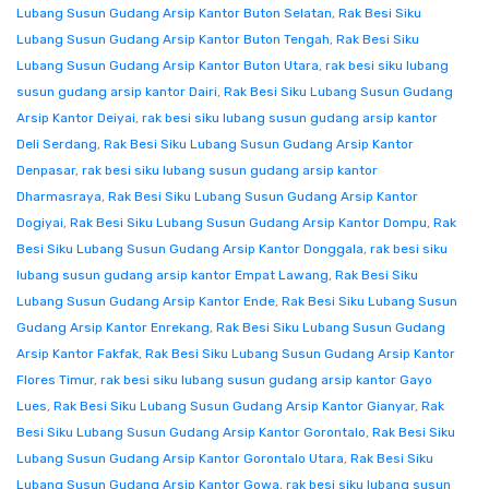
Lubang Susun Gudang Arsip Kantor Buton Selatan
,
Rak Besi Siku
Lubang Susun Gudang Arsip Kantor Buton Tengah
,
Rak Besi Siku
Lubang Susun Gudang Arsip Kantor Buton Utara
,
rak besi siku lubang
susun gudang arsip kantor Dairi
,
Rak Besi Siku Lubang Susun Gudang
Arsip Kantor Deiyai
,
rak besi siku lubang susun gudang arsip kantor
Deli Serdang
,
Rak Besi Siku Lubang Susun Gudang Arsip Kantor
Denpasar
,
rak besi siku lubang susun gudang arsip kantor
Dharmasraya
,
Rak Besi Siku Lubang Susun Gudang Arsip Kantor
Dogiyai
,
Rak Besi Siku Lubang Susun Gudang Arsip Kantor Dompu
,
Rak
Besi Siku Lubang Susun Gudang Arsip Kantor Donggala
,
rak besi siku
lubang susun gudang arsip kantor Empat Lawang
,
Rak Besi Siku
Lubang Susun Gudang Arsip Kantor Ende
,
Rak Besi Siku Lubang Susun
Gudang Arsip Kantor Enrekang
,
Rak Besi Siku Lubang Susun Gudang
Arsip Kantor Fakfak
,
Rak Besi Siku Lubang Susun Gudang Arsip Kantor
Flores Timur
,
rak besi siku lubang susun gudang arsip kantor Gayo
Lues
,
Rak Besi Siku Lubang Susun Gudang Arsip Kantor Gianyar
,
Rak
Besi Siku Lubang Susun Gudang Arsip Kantor Gorontalo
,
Rak Besi Siku
Lubang Susun Gudang Arsip Kantor Gorontalo Utara
,
Rak Besi Siku
Lubang Susun Gudang Arsip Kantor Gowa
,
rak besi siku lubang susun