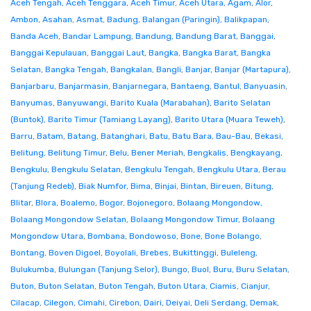
Aceh Tengah
,
Aceh Tenggara
,
Aceh Timur
,
Aceh Utara
,
Agam
,
Alor
,
Ambon
,
Asahan
,
Asmat
,
Badung
,
Balangan (Paringin)
,
Balikpapan
,
Banda Aceh
,
Bandar Lampung
,
Bandung
,
Bandung Barat
,
Banggai
,
Banggai Kepulauan
,
Banggai Laut
,
Bangka
,
Bangka Barat
,
Bangka
Selatan
,
Bangka Tengah
,
Bangkalan
,
Bangli
,
Banjar
,
Banjar (Martapura)
,
Banjarbaru
,
Banjarmasin
,
Banjarnegara
,
Bantaeng
,
Bantul
,
Banyuasin
,
Banyumas
,
Banyuwangi
,
Barito Kuala (Marabahan)
,
Barito Selatan
(Buntok)
,
Barito Timur (Tamiang Layang)
,
Barito Utara (Muara Teweh)
,
Barru
,
Batam
,
Batang
,
Batanghari
,
Batu
,
Batu Bara
,
Bau-Bau
,
Bekasi
,
Belitung
,
Belitung Timur
,
Belu
,
Bener Meriah
,
Bengkalis
,
Bengkayang
,
Bengkulu
,
Bengkulu Selatan
,
Bengkulu Tengah
,
Bengkulu Utara
,
Berau
(Tanjung Redeb)
,
Biak Numfor
,
Bima
,
Binjai
,
Bintan
,
Bireuen
,
Bitung
,
Blitar
,
Blora
,
Boalemo
,
Bogor
,
Bojonegoro
,
Bolaang Mongondow
,
Bolaang Mongondow Selatan
,
Bolaang Mongondow Timur
,
Bolaang
Mongondow Utara
,
Bombana
,
Bondowoso
,
Bone
,
Bone Bolango
,
Bontang
,
Boven Digoel
,
Boyolali
,
Brebes
,
Bukittinggi
,
Buleleng
,
Bulukumba
,
Bulungan (Tanjung Selor)
,
Bungo
,
Buol
,
Buru
,
Buru Selatan
,
Buton
,
Buton Selatan
,
Buton Tengah
,
Buton Utara
,
Ciamis
,
Cianjur
,
Cilacap
,
Cilegon
,
Cimahi
,
Cirebon
,
Dairi
,
Deiyai
,
Deli Serdang
,
Demak
,