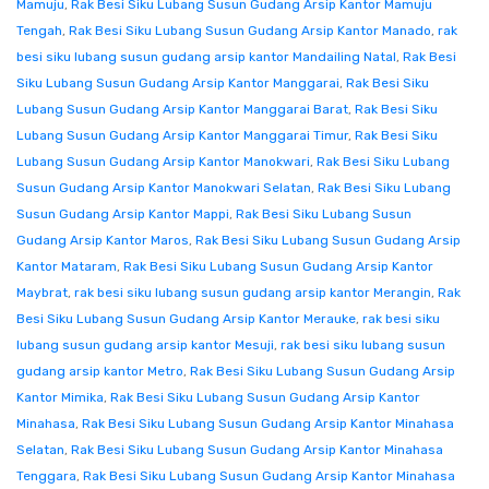
Mamuju
,
Rak Besi Siku Lubang Susun Gudang Arsip Kantor Mamuju
Tengah
,
Rak Besi Siku Lubang Susun Gudang Arsip Kantor Manado
,
rak
besi siku lubang susun gudang arsip kantor Mandailing Natal
,
Rak Besi
Siku Lubang Susun Gudang Arsip Kantor Manggarai
,
Rak Besi Siku
Lubang Susun Gudang Arsip Kantor Manggarai Barat
,
Rak Besi Siku
Lubang Susun Gudang Arsip Kantor Manggarai Timur
,
Rak Besi Siku
Lubang Susun Gudang Arsip Kantor Manokwari
,
Rak Besi Siku Lubang
Susun Gudang Arsip Kantor Manokwari Selatan
,
Rak Besi Siku Lubang
Susun Gudang Arsip Kantor Mappi
,
Rak Besi Siku Lubang Susun
Gudang Arsip Kantor Maros
,
Rak Besi Siku Lubang Susun Gudang Arsip
Kantor Mataram
,
Rak Besi Siku Lubang Susun Gudang Arsip Kantor
Maybrat
,
rak besi siku lubang susun gudang arsip kantor Merangin
,
Rak
Besi Siku Lubang Susun Gudang Arsip Kantor Merauke
,
rak besi siku
lubang susun gudang arsip kantor Mesuji
,
rak besi siku lubang susun
gudang arsip kantor Metro
,
Rak Besi Siku Lubang Susun Gudang Arsip
Kantor Mimika
,
Rak Besi Siku Lubang Susun Gudang Arsip Kantor
Minahasa
,
Rak Besi Siku Lubang Susun Gudang Arsip Kantor Minahasa
Selatan
,
Rak Besi Siku Lubang Susun Gudang Arsip Kantor Minahasa
Tenggara
,
Rak Besi Siku Lubang Susun Gudang Arsip Kantor Minahasa