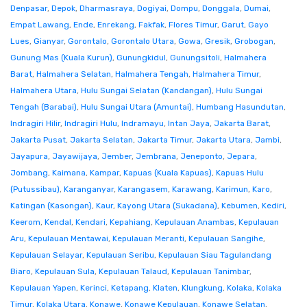
Denpasar
,
Depok
,
Dharmasraya
,
Dogiyai
,
Dompu
,
Donggala
,
Dumai
,
Empat Lawang
,
Ende
,
Enrekang
,
Fakfak
,
Flores Timur
,
Garut
,
Gayo
Lues
,
Gianyar
,
Gorontalo
,
Gorontalo Utara
,
Gowa
,
Gresik
,
Grobogan
,
Gunung Mas (Kuala Kurun)
,
Gunungkidul
,
Gunungsitoli
,
Halmahera
Barat
,
Halmahera Selatan
,
Halmahera Tengah
,
Halmahera Timur
,
Halmahera Utara
,
Hulu Sungai Selatan (Kandangan)
,
Hulu Sungai
Tengah (Barabai)
,
Hulu Sungai Utara (Amuntai)
,
Humbang Hasundutan
,
Indragiri Hilir
,
Indragiri Hulu
,
Indramayu
,
Intan Jaya
,
Jakarta Barat
,
Jakarta Pusat
,
Jakarta Selatan
,
Jakarta Timur
,
Jakarta Utara
,
Jambi
,
Jayapura
,
Jayawijaya
,
Jember
,
Jembrana
,
Jeneponto
,
Jepara
,
Jombang
,
Kaimana
,
Kampar
,
Kapuas (Kuala Kapuas)
,
Kapuas Hulu
(Putussibau)
,
Karanganyar
,
Karangasem
,
Karawang
,
Karimun
,
Karo
,
Katingan (Kasongan)
,
Kaur
,
Kayong Utara (Sukadana)
,
Kebumen
,
Kediri
,
Keerom
,
Kendal
,
Kendari
,
Kepahiang
,
Kepulauan Anambas
,
Kepulauan
Aru
,
Kepulauan Mentawai
,
Kepulauan Meranti
,
Kepulauan Sangihe
,
Kepulauan Selayar
,
Kepulauan Seribu
,
Kepulauan Siau Tagulandang
Biaro
,
Kepulauan Sula
,
Kepulauan Talaud
,
Kepulauan Tanimbar
,
Kepulauan Yapen
,
Kerinci
,
Ketapang
,
Klaten
,
Klungkung
,
Kolaka
,
Kolaka
Timur
,
Kolaka Utara
,
Konawe
,
Konawe Kepulauan
,
Konawe Selatan
,