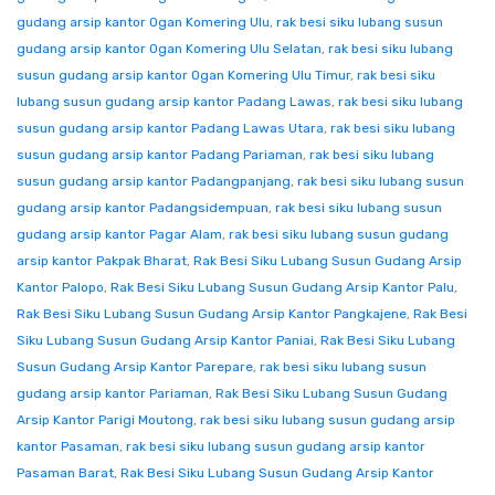
gudang arsip kantor Ogan Komering Ulu
,
rak besi siku lubang susun
gudang arsip kantor Ogan Komering Ulu Selatan
,
rak besi siku lubang
susun gudang arsip kantor Ogan Komering Ulu Timur
,
rak besi siku
lubang susun gudang arsip kantor Padang Lawas
,
rak besi siku lubang
susun gudang arsip kantor Padang Lawas Utara
,
rak besi siku lubang
susun gudang arsip kantor Padang Pariaman
,
rak besi siku lubang
susun gudang arsip kantor Padangpanjang
,
rak besi siku lubang susun
gudang arsip kantor Padangsidempuan
,
rak besi siku lubang susun
gudang arsip kantor Pagar Alam
,
rak besi siku lubang susun gudang
arsip kantor Pakpak Bharat
,
Rak Besi Siku Lubang Susun Gudang Arsip
Kantor Palopo
,
Rak Besi Siku Lubang Susun Gudang Arsip Kantor Palu
,
Rak Besi Siku Lubang Susun Gudang Arsip Kantor Pangkajene
,
Rak Besi
Siku Lubang Susun Gudang Arsip Kantor Paniai
,
Rak Besi Siku Lubang
Susun Gudang Arsip Kantor Parepare
,
rak besi siku lubang susun
gudang arsip kantor Pariaman
,
Rak Besi Siku Lubang Susun Gudang
Arsip Kantor Parigi Moutong
,
rak besi siku lubang susun gudang arsip
kantor Pasaman
,
rak besi siku lubang susun gudang arsip kantor
Pasaman Barat
,
Rak Besi Siku Lubang Susun Gudang Arsip Kantor