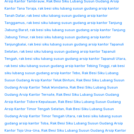
Arsip Kantor Tambrauw
,
Rak Besi Siku Lubang Susun Gudang Arsip
Kantor Tana Toraja
,
rak besi siku lubang susun gudang arsip kantor
Tanah Datar
,
rak besi siku lubang susun gudang arsip kantor
Tanggamus
,
rak besi siku lubang susun gudang arsip kantor Tanjung
Jabung Barat
,
rak besi siku lubang susun gudang arsip kantor Tanjung
Jabung Timur
,
rak besi siku lubang susun gudang arsip kantor
Tanjungbalai
,
rak besi siku lubang susun gudang arsip kantor Tapanuli
Selatan
,
rak besi siku lubang susun gudang arsip kantor Tapanuli
Tengah
,
rak besi siku lubang susun gudang arsip kantor Tapanuli Utara
,
rak besi siku lubang susun gudang arsip kantor Tebing Tinggi
,
rak besi
siku lubang susun gudang arsip kantor Tebo
,
Rak Besi Siku Lubang
Susun Gudang Arsip Kantor Teluk Bintuni
,
Rak Besi Siku Lubang Susun
Gudang Arsip Kantor Teluk Wondama
,
Rak Besi Siku Lubang Susun
Gudang Arsip Kantor Ternate
,
Rak Besi Siku Lubang Susun Gudang
Arsip Kantor Tidore Kepulauan
,
Rak Besi Siku Lubang Susun Gudang
Arsip Kantor Timor Tengah Selatan
,
Rak Besi Siku Lubang Susun
Gudang Arsip Kantor Timor Tengah Utara
,
rak besi siku lubang susun
gudang arsip kantor Toba
,
Rak Besi Siku Lubang Susun Gudang Arsip
Kantor Tojo Una-Una
,
Rak Besi Siku Lubang Susun Gudang Arsip Kantor