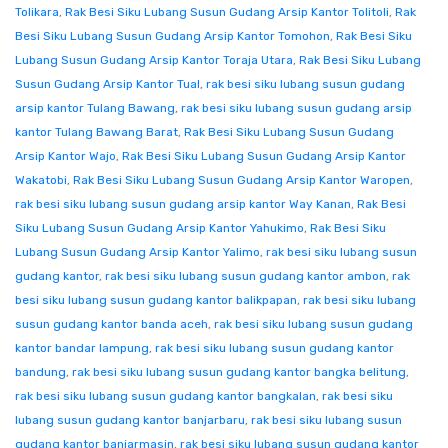
Tolikara
,
Rak Besi Siku Lubang Susun Gudang Arsip Kantor Tolitoli
,
Rak
Besi Siku Lubang Susun Gudang Arsip Kantor Tomohon
,
Rak Besi Siku
Lubang Susun Gudang Arsip Kantor Toraja Utara
,
Rak Besi Siku Lubang
Susun Gudang Arsip Kantor Tual
,
rak besi siku lubang susun gudang
arsip kantor Tulang Bawang
,
rak besi siku lubang susun gudang arsip
kantor Tulang Bawang Barat
,
Rak Besi Siku Lubang Susun Gudang
Arsip Kantor Wajo
,
Rak Besi Siku Lubang Susun Gudang Arsip Kantor
Wakatobi
,
Rak Besi Siku Lubang Susun Gudang Arsip Kantor Waropen
,
rak besi siku lubang susun gudang arsip kantor Way Kanan
,
Rak Besi
Siku Lubang Susun Gudang Arsip Kantor Yahukimo
,
Rak Besi Siku
Lubang Susun Gudang Arsip Kantor Yalimo
,
rak besi siku lubang susun
gudang kantor
,
rak besi siku lubang susun gudang kantor ambon
,
rak
besi siku lubang susun gudang kantor balikpapan
,
rak besi siku lubang
susun gudang kantor banda aceh
,
rak besi siku lubang susun gudang
kantor bandar lampung
,
rak besi siku lubang susun gudang kantor
bandung
,
rak besi siku lubang susun gudang kantor bangka belitung
,
rak besi siku lubang susun gudang kantor bangkalan
,
rak besi siku
lubang susun gudang kantor banjarbaru
,
rak besi siku lubang susun
gudang kantor banjarmasin
,
rak besi siku lubang susun gudang kantor