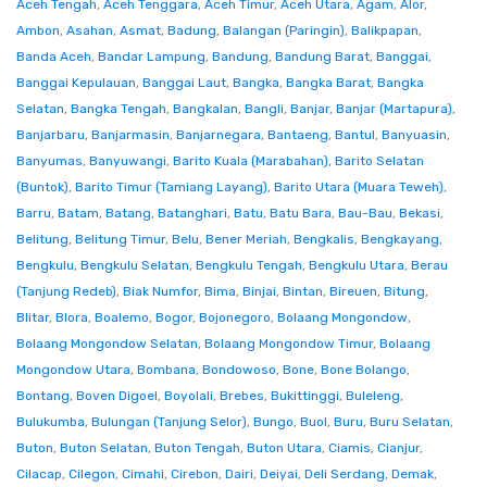
Aceh Tengah
,
Aceh Tenggara
,
Aceh Timur
,
Aceh Utara
,
Agam
,
Alor
,
Ambon
,
Asahan
,
Asmat
,
Badung
,
Balangan (Paringin)
,
Balikpapan
,
Banda Aceh
,
Bandar Lampung
,
Bandung
,
Bandung Barat
,
Banggai
,
Banggai Kepulauan
,
Banggai Laut
,
Bangka
,
Bangka Barat
,
Bangka
Selatan
,
Bangka Tengah
,
Bangkalan
,
Bangli
,
Banjar
,
Banjar (Martapura)
,
Banjarbaru
,
Banjarmasin
,
Banjarnegara
,
Bantaeng
,
Bantul
,
Banyuasin
,
Banyumas
,
Banyuwangi
,
Barito Kuala (Marabahan)
,
Barito Selatan
(Buntok)
,
Barito Timur (Tamiang Layang)
,
Barito Utara (Muara Teweh)
,
Barru
,
Batam
,
Batang
,
Batanghari
,
Batu
,
Batu Bara
,
Bau-Bau
,
Bekasi
,
Belitung
,
Belitung Timur
,
Belu
,
Bener Meriah
,
Bengkalis
,
Bengkayang
,
Bengkulu
,
Bengkulu Selatan
,
Bengkulu Tengah
,
Bengkulu Utara
,
Berau
(Tanjung Redeb)
,
Biak Numfor
,
Bima
,
Binjai
,
Bintan
,
Bireuen
,
Bitung
,
Blitar
,
Blora
,
Boalemo
,
Bogor
,
Bojonegoro
,
Bolaang Mongondow
,
Bolaang Mongondow Selatan
,
Bolaang Mongondow Timur
,
Bolaang
Mongondow Utara
,
Bombana
,
Bondowoso
,
Bone
,
Bone Bolango
,
Bontang
,
Boven Digoel
,
Boyolali
,
Brebes
,
Bukittinggi
,
Buleleng
,
Bulukumba
,
Bulungan (Tanjung Selor)
,
Bungo
,
Buol
,
Buru
,
Buru Selatan
,
Buton
,
Buton Selatan
,
Buton Tengah
,
Buton Utara
,
Ciamis
,
Cianjur
,
Cilacap
,
Cilegon
,
Cimahi
,
Cirebon
,
Dairi
,
Deiyai
,
Deli Serdang
,
Demak
,