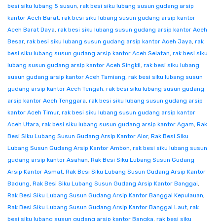
besi siku lubang 5 susun
,
rak besi siku lubang susun gudang arsip
kantor Aceh Barat
,
rak besi siku lubang susun gudang arsip kantor
Aceh Barat Daya
,
rak besi siku lubang susun gudang arsip kantor Aceh
Besar
,
rak besi siku lubang susun gudang arsip kantor Aceh Jaya
,
rak
besi siku lubang susun gudang arsip kantor Aceh Selatan
,
rak besi siku
lubang susun gudang arsip kantor Aceh Singkil
,
rak besi siku lubang
susun gudang arsip kantor Aceh Tamiang
,
rak besi siku lubang susun
gudang arsip kantor Aceh Tengah
,
rak besi siku lubang susun gudang
arsip kantor Aceh Tenggara
,
rak besi siku lubang susun gudang arsip
kantor Aceh Timur
,
rak besi siku lubang susun gudang arsip kantor
Aceh Utara
,
rak besi siku lubang susun gudang arsip kantor Agam
,
Rak
Besi Siku Lubang Susun Gudang Arsip Kantor Alor
,
Rak Besi Siku
Lubang Susun Gudang Arsip Kantor Ambon
,
rak besi siku lubang susun
gudang arsip kantor Asahan
,
Rak Besi Siku Lubang Susun Gudang
Arsip Kantor Asmat
,
Rak Besi Siku Lubang Susun Gudang Arsip Kantor
Badung
,
Rak Besi Siku Lubang Susun Gudang Arsip Kantor Banggai
,
Rak Besi Siku Lubang Susun Gudang Arsip Kantor Banggai Kepulauan
,
Rak Besi Siku Lubang Susun Gudang Arsip Kantor Banggai Laut
,
rak
besi siku lubang susun gudang arsip kantor Bangka
,
rak besi siku