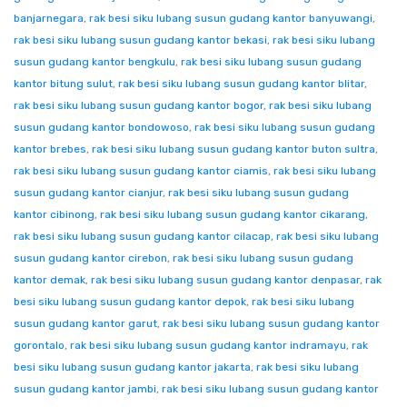
banjarnegara
,
rak besi siku lubang susun gudang kantor banyuwangi
,
rak besi siku lubang susun gudang kantor bekasi
,
rak besi siku lubang
susun gudang kantor bengkulu
,
rak besi siku lubang susun gudang
kantor bitung sulut
,
rak besi siku lubang susun gudang kantor blitar
,
rak besi siku lubang susun gudang kantor bogor
,
rak besi siku lubang
susun gudang kantor bondowoso
,
rak besi siku lubang susun gudang
kantor brebes
,
rak besi siku lubang susun gudang kantor buton sultra
,
rak besi siku lubang susun gudang kantor ciamis
,
rak besi siku lubang
susun gudang kantor cianjur
,
rak besi siku lubang susun gudang
kantor cibinong
,
rak besi siku lubang susun gudang kantor cikarang
,
rak besi siku lubang susun gudang kantor cilacap
,
rak besi siku lubang
susun gudang kantor cirebon
,
rak besi siku lubang susun gudang
kantor demak
,
rak besi siku lubang susun gudang kantor denpasar
,
rak
besi siku lubang susun gudang kantor depok
,
rak besi siku lubang
susun gudang kantor garut
,
rak besi siku lubang susun gudang kantor
gorontalo
,
rak besi siku lubang susun gudang kantor indramayu
,
rak
besi siku lubang susun gudang kantor jakarta
,
rak besi siku lubang
susun gudang kantor jambi
,
rak besi siku lubang susun gudang kantor