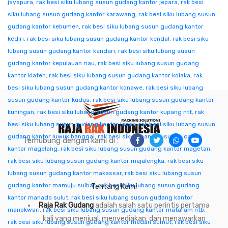
jayapura
,
rak besi siku lubang susun gudang kantor jepara
,
rak besi
siku lubang susun gudang kantor karawang
,
rak besi siku lubang susun
gudang kantor kebumen
,
rak besi siku lubang susun gudang kantor
kediri
,
rak besi siku lubang susun gudang kantor kendal
,
rak besi siku
lubang susun gudang kantor kendari
,
rak besi siku lubang susun
gudang kantor kepulauan riau
,
rak besi siku lubang susun gudang
kantor klaten
,
rak besi siku lubang susun gudang kantor kolaka
,
rak
besi siku lubang susun gudang kantor konawe
,
rak besi siku lubang
susun gudang kantor kudus
,
rak besi siku lubang susun gudang kantor
kuningan
,
rak besi siku lubang susun gudang kantor kupang ntt
,
rak
besi siku lubang susun gudang kantor lebak
,
rak besi siku lubang susun
gudang kantor luwuk banggai
,
rak besi siku lubang susun gudang
Terhubung dengan kami di :
kantor magelang
,
rak besi siku lubang susun gudang kantor magetan
,
rak besi siku lubang susun gudang kantor majalengka
,
rak besi siku
lubang susun gudang kantor makassar
,
rak besi siku lubang susun
gudang kantor mamuju sulbar
,
rak besi siku lubang susun gudang
Tentang Kami
kantor manado sulut
,
rak besi siku lubang susun gudang kantor
Raja Rak Gudang
adalah salah satu perintis pertama
manokwari
,
rak besi siku lubang susun gudang kantor mataram ntb
,
kali yang menjual, menyediakan, dan menawarkan
rak besi siku lubang susun gudang kantor medan sumut
,
rak besi siku