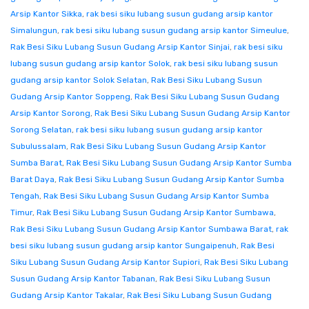
Arsip Kantor Sikka
,
rak besi siku lubang susun gudang arsip kantor
Simalungun
,
rak besi siku lubang susun gudang arsip kantor Simeulue
,
Rak Besi Siku Lubang Susun Gudang Arsip Kantor Sinjai
,
rak besi siku
lubang susun gudang arsip kantor Solok
,
rak besi siku lubang susun
gudang arsip kantor Solok Selatan
,
Rak Besi Siku Lubang Susun
Gudang Arsip Kantor Soppeng
,
Rak Besi Siku Lubang Susun Gudang
Arsip Kantor Sorong
,
Rak Besi Siku Lubang Susun Gudang Arsip Kantor
Sorong Selatan
,
rak besi siku lubang susun gudang arsip kantor
Subulussalam
,
Rak Besi Siku Lubang Susun Gudang Arsip Kantor
Sumba Barat
,
Rak Besi Siku Lubang Susun Gudang Arsip Kantor Sumba
Barat Daya
,
Rak Besi Siku Lubang Susun Gudang Arsip Kantor Sumba
Tengah
,
Rak Besi Siku Lubang Susun Gudang Arsip Kantor Sumba
Timur
,
Rak Besi Siku Lubang Susun Gudang Arsip Kantor Sumbawa
,
Rak Besi Siku Lubang Susun Gudang Arsip Kantor Sumbawa Barat
,
rak
besi siku lubang susun gudang arsip kantor Sungaipenuh
,
Rak Besi
Siku Lubang Susun Gudang Arsip Kantor Supiori
,
Rak Besi Siku Lubang
Susun Gudang Arsip Kantor Tabanan
,
Rak Besi Siku Lubang Susun
Gudang Arsip Kantor Takalar
,
Rak Besi Siku Lubang Susun Gudang