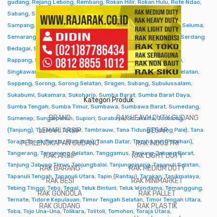
gudang
,
Rejang Lebong
,
Rembang
,
Rokan Hilir
,
Rokan Hulu
,
Rote Ndao
,
Sabang
,
Sabu Raijua
,
Salatiga
,
Samarinda
,
Sambas
,
Samosir
,
Sampang
,
Sanggau
,
Sarmi
,
Sarolangun
,
Sawahlunto
,
Sekadau
,
Seluma
,
Semarang
,
Seram Bagian Barat
,
Seram Bagian Timur
,
Serang
,
Serdang
Bedagai
,
Seruyan (Kuala Pembuang)
,
Siak
,
Sibolga
,
Sidenreng
Rappang
,
Sidoarjo
,
Sigi
,
Sijunjung
,
Sikka
,
Simalungun
,
Simeulue
,
Singkawang
,
Sinjai
,
Sintang
,
Situbondo
,
Sleman
,
Solok
,
Solok Selatan
,
Soppeng
,
Sorong
,
Sorong Selatan
,
Sragen
,
Subang
,
Subulussalam
,
Sukabumi
,
Sukamara
,
Sukoharjo
,
Sumba Barat
,
Sumba Barat Daya
,
Kategori Produk
Sumba Tengah
,
Sumba Timur
,
Sumbawa
,
Sumbawa Barat
,
Sumedang
,
BRAND
RAK HEAVY DUTY GUDANG
Sumenep
,
Sungaipenuh
,
Supiori
,
Surabaya
,
Surakarta
,
Tabalong
(Tanjung)
,
Tabanan
LEMARI ARSIP
,
Takalar
,
Tambrauw
,
Tana Tidung (Tideng Pale)
BESAR
,
Tana
Toraja
,
Tanah Bumbu (Batulicin)
,
Tanah Datar
,
Tanah Laut (Pelaihari)
,
PERLENGKAPAN GUDANG
RAK INDUSTRI
Tangerang
,
Tangerang Selatan
,
Tanggamus
,
Tanjung Jabung Barat
,
RAK ARSIP
RAK LIGHT DUTY
Tanjung Jabung Timur
,
Tanjungbalai
,
Tanjungpinang
,
Tapanuli Selatan
,
RAK BARANG
RAK MEDIUM DUTY
Tapanuli Tengah
,
Tapanuli Utara
,
Tapin (Rantau)
,
Tarakan
,
Tasikmalaya
,
RAK BESI
RAK MINIMARKET
Tebing Tinggi
,
Tebo
,
Tegal
,
Teluk Bintuni
,
Teluk Wondama
,
Temanggung
,
RAK GONDOLA
RAK PALLET
Ternate
,
Tidore Kepulauan
,
Timor Tengah Selatan
,
Timor Tengah Utara
,
RAK GUDANG
RAK PLASTIK
Toba
,
Tojo Una-Una
,
Tolikara
,
Tolitoli
,
Tomohon
,
Toraja Utara
,