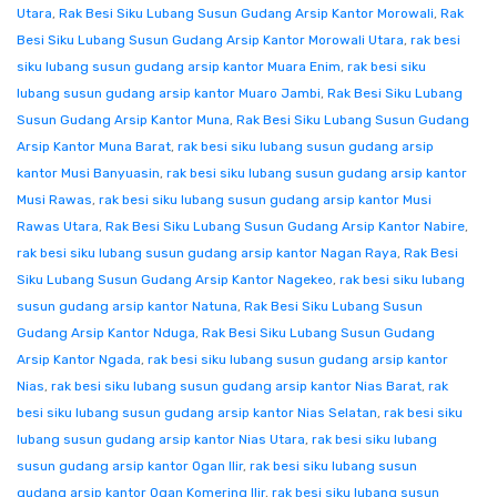
Utara
,
Rak Besi Siku Lubang Susun Gudang Arsip Kantor Morowali
,
Rak
Besi Siku Lubang Susun Gudang Arsip Kantor Morowali Utara
,
rak besi
siku lubang susun gudang arsip kantor Muara Enim
,
rak besi siku
lubang susun gudang arsip kantor Muaro Jambi
,
Rak Besi Siku Lubang
Susun Gudang Arsip Kantor Muna
,
Rak Besi Siku Lubang Susun Gudang
Arsip Kantor Muna Barat
,
rak besi siku lubang susun gudang arsip
kantor Musi Banyuasin
,
rak besi siku lubang susun gudang arsip kantor
Musi Rawas
,
rak besi siku lubang susun gudang arsip kantor Musi
Rawas Utara
,
Rak Besi Siku Lubang Susun Gudang Arsip Kantor Nabire
,
rak besi siku lubang susun gudang arsip kantor Nagan Raya
,
Rak Besi
Siku Lubang Susun Gudang Arsip Kantor Nagekeo
,
rak besi siku lubang
susun gudang arsip kantor Natuna
,
Rak Besi Siku Lubang Susun
Gudang Arsip Kantor Nduga
,
Rak Besi Siku Lubang Susun Gudang
Arsip Kantor Ngada
,
rak besi siku lubang susun gudang arsip kantor
Nias
,
rak besi siku lubang susun gudang arsip kantor Nias Barat
,
rak
besi siku lubang susun gudang arsip kantor Nias Selatan
,
rak besi siku
lubang susun gudang arsip kantor Nias Utara
,
rak besi siku lubang
susun gudang arsip kantor Ogan Ilir
,
rak besi siku lubang susun
gudang arsip kantor Ogan Komering Ilir
,
rak besi siku lubang susun