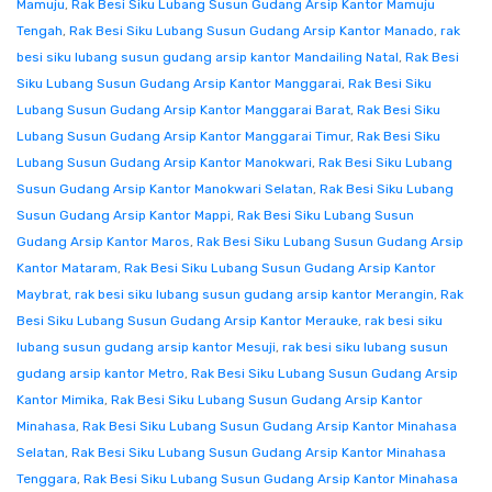
Mamuju
,
Rak Besi Siku Lubang Susun Gudang Arsip Kantor Mamuju
Tengah
,
Rak Besi Siku Lubang Susun Gudang Arsip Kantor Manado
,
rak
besi siku lubang susun gudang arsip kantor Mandailing Natal
,
Rak Besi
Siku Lubang Susun Gudang Arsip Kantor Manggarai
,
Rak Besi Siku
Lubang Susun Gudang Arsip Kantor Manggarai Barat
,
Rak Besi Siku
Lubang Susun Gudang Arsip Kantor Manggarai Timur
,
Rak Besi Siku
Lubang Susun Gudang Arsip Kantor Manokwari
,
Rak Besi Siku Lubang
Susun Gudang Arsip Kantor Manokwari Selatan
,
Rak Besi Siku Lubang
Susun Gudang Arsip Kantor Mappi
,
Rak Besi Siku Lubang Susun
Gudang Arsip Kantor Maros
,
Rak Besi Siku Lubang Susun Gudang Arsip
Kantor Mataram
,
Rak Besi Siku Lubang Susun Gudang Arsip Kantor
Maybrat
,
rak besi siku lubang susun gudang arsip kantor Merangin
,
Rak
Besi Siku Lubang Susun Gudang Arsip Kantor Merauke
,
rak besi siku
lubang susun gudang arsip kantor Mesuji
,
rak besi siku lubang susun
gudang arsip kantor Metro
,
Rak Besi Siku Lubang Susun Gudang Arsip
Kantor Mimika
,
Rak Besi Siku Lubang Susun Gudang Arsip Kantor
Minahasa
,
Rak Besi Siku Lubang Susun Gudang Arsip Kantor Minahasa
Selatan
,
Rak Besi Siku Lubang Susun Gudang Arsip Kantor Minahasa
Tenggara
,
Rak Besi Siku Lubang Susun Gudang Arsip Kantor Minahasa