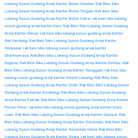
Lubang Susun Gudang Arsip Kantor Buton Selatan
,
Rak Besi Siku
Lubang Susun Gudang Arsip Kantor Buton Tengah
,
Rak Besi Siku
Lubang Susun Gudang Arsip Kantor Buton Utara
,
rak besi siku lubang
susun gudang arsip kantor Dairi
,
Rak Besi Siku Lubang Susun Gudang
Arsip Kantor Deiyai
,
rak besi siku lubang susun gudang arsip kantor
Deli Serdang
,
Rak Besi Siku Lubang Susun Gudang Arsip Kantor
Denpasar
,
rak besi siku lubang susun gudang arsip kantor
Dharmasraya
,
Rak Besi Siku Lubang Susun Gudang Arsip Kantor
Dogiyai
,
Rak Besi Siku Lubang Susun Gudang Arsip Kantor Dompu
,
Rak
Besi Siku Lubang Susun Gudang Arsip Kantor Donggala
,
rak besi siku
lubang susun gudang arsip kantor Empat Lawang
,
Rak Besi Siku
Lubang Susun Gudang Arsip Kantor Ende
,
Rak Besi Siku Lubang Susun
Gudang Arsip Kantor Enrekang
,
Rak Besi Siku Lubang Susun Gudang
Arsip Kantor Fakfak
,
Rak Besi Siku Lubang Susun Gudang Arsip Kantor
Flores Timur
,
rak besi siku lubang susun gudang arsip kantor Gayo
Lues
,
Rak Besi Siku Lubang Susun Gudang Arsip Kantor Gianyar
,
Rak
Besi Siku Lubang Susun Gudang Arsip Kantor Gorontalo
,
Rak Besi Siku
Lubang Susun Gudang Arsip Kantor Gorontalo Utara
,
Rak Besi Siku
Lubang Susun Gudang Arsip Kantor Gowa
,
rak besi siku lubang susun