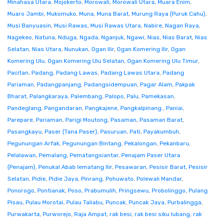
Minahasa Utara
,
Mojokerto
,
Morowali
,
Morowali Utara
,
Muara Enim
,
Muaro Jambi
,
Mukomuko
,
Muna
,
Muna Barat
,
Murung Raya (Puruk Cahu)
,
Musi Banyuasin
,
Musi Rawas
,
Musi Rawas Utara
,
Nabire
,
Nagan Raya
,
Nagekeo
,
Natuna
,
Nduga
,
Ngada
,
Nganjuk
,
Ngawi
,
Nias
,
Nias Barat
,
Nias
Selatan
,
Nias Utara
,
Nunukan
,
Ogan Ilir
,
Ogan Komering Ilir
,
Ogan
Komering Ulu
,
Ogan Komering Ulu Selatan
,
Ogan Komering Ulu Timur
,
Pacitan
,
Padang
,
Padang Lawas
,
Padang Lawas Utara
,
Padang
Pariaman
,
Padangpanjang
,
Padangsidempuan
,
Pagar Alam
,
Pakpak
Bharat
,
Palangkaraya
,
Palembang
,
Palopo
,
Palu
,
Pamekasan
,
Pandeglang
,
Pangandaran
,
Pangkajene
,
Pangkalpinang.
,
Paniai
,
Parepare
,
Pariaman
,
Parigi Moutong
,
Pasaman
,
Pasaman Barat
,
Pasangkayu
,
Paser (Tana Paser)
,
Pasuruan
,
Pati
,
Payakumbuh
,
Pegunungan Arfak
,
Pegunungan Bintang
,
Pekalongan
,
Pekanbaru
,
Pelalawan
,
Pemalang
,
Pematangsiantar
,
Penajam Paser Utara
(Penajam)
,
Penukal Abab lematang Ilir
,
Pesawaran
,
Pesisir Barat
,
Pesisir
Selatan
,
Pidie
,
Pidie Jaya
,
Pinrang
,
Pohuwato
,
Polewali Mandar
,
Ponorogo
,
Pontianak
,
Poso
,
Prabumulih
,
Pringsewu
,
Probolinggo
,
Pulang
Pisau
,
Pulau Morotai
,
Pulau Taliabu
,
Puncak
,
Puncak Jaya
,
Purbalingga
,
Purwakarta
,
Purworejo
,
Raja Ampat
,
rak besi
,
rak besi siku lubang
,
rak