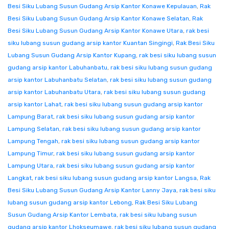
Besi Siku Lubang Susun Gudang Arsip Kantor Konawe Kepulauan
,
Rak
Besi Siku Lubang Susun Gudang Arsip Kantor Konawe Selatan
,
Rak
Besi Siku Lubang Susun Gudang Arsip Kantor Konawe Utara
,
rak besi
siku lubang susun gudang arsip kantor Kuantan Singingi
,
Rak Besi Siku
Lubang Susun Gudang Arsip Kantor Kupang
,
rak besi siku lubang susun
gudang arsip kantor Labuhanbatu
,
rak besi siku lubang susun gudang
arsip kantor Labuhanbatu Selatan
,
rak besi siku lubang susun gudang
arsip kantor Labuhanbatu Utara
,
rak besi siku lubang susun gudang
arsip kantor Lahat
,
rak besi siku lubang susun gudang arsip kantor
Lampung Barat
,
rak besi siku lubang susun gudang arsip kantor
Lampung Selatan
,
rak besi siku lubang susun gudang arsip kantor
Lampung Tengah
,
rak besi siku lubang susun gudang arsip kantor
Lampung Timur
,
rak besi siku lubang susun gudang arsip kantor
Lampung Utara
,
rak besi siku lubang susun gudang arsip kantor
Langkat
,
rak besi siku lubang susun gudang arsip kantor Langsa
,
Rak
Besi Siku Lubang Susun Gudang Arsip Kantor Lanny Jaya
,
rak besi siku
lubang susun gudang arsip kantor Lebong
,
Rak Besi Siku Lubang
Susun Gudang Arsip Kantor Lembata
,
rak besi siku lubang susun
gudang arsip kantor Lhokseumawe
,
rak besi siku lubang susun gudang