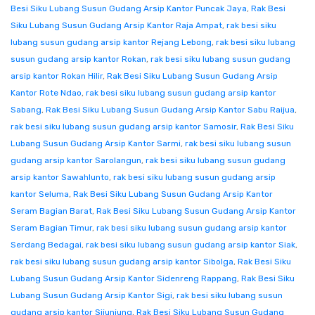
Besi Siku Lubang Susun Gudang Arsip Kantor Puncak Jaya
,
Rak Besi
Siku Lubang Susun Gudang Arsip Kantor Raja Ampat
,
rak besi siku
lubang susun gudang arsip kantor Rejang Lebong
,
rak besi siku lubang
susun gudang arsip kantor Rokan
,
rak besi siku lubang susun gudang
arsip kantor Rokan Hilir
,
Rak Besi Siku Lubang Susun Gudang Arsip
Kantor Rote Ndao
,
rak besi siku lubang susun gudang arsip kantor
Sabang
,
Rak Besi Siku Lubang Susun Gudang Arsip Kantor Sabu Raijua
,
rak besi siku lubang susun gudang arsip kantor Samosir
,
Rak Besi Siku
Lubang Susun Gudang Arsip Kantor Sarmi
,
rak besi siku lubang susun
gudang arsip kantor Sarolangun
,
rak besi siku lubang susun gudang
arsip kantor Sawahlunto
,
rak besi siku lubang susun gudang arsip
kantor Seluma
,
Rak Besi Siku Lubang Susun Gudang Arsip Kantor
Seram Bagian Barat
,
Rak Besi Siku Lubang Susun Gudang Arsip Kantor
Seram Bagian Timur
,
rak besi siku lubang susun gudang arsip kantor
Serdang Bedagai
,
rak besi siku lubang susun gudang arsip kantor Siak
,
rak besi siku lubang susun gudang arsip kantor Sibolga
,
Rak Besi Siku
Lubang Susun Gudang Arsip Kantor Sidenreng Rappang
,
Rak Besi Siku
Lubang Susun Gudang Arsip Kantor Sigi
,
rak besi siku lubang susun
gudang arsip kantor Sijunjung
,
Rak Besi Siku Lubang Susun Gudang