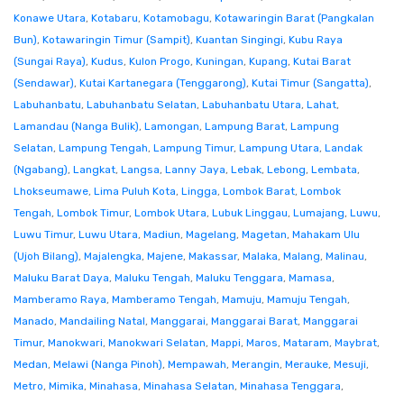
Konawe Utara
,
Kotabaru
,
Kotamobagu
,
Kotawaringin Barat (Pangkalan
Bun)
,
Kotawaringin Timur (Sampit)
,
Kuantan Singingi
,
Kubu Raya
(Sungai Raya)
,
Kudus
,
Kulon Progo
,
Kuningan
,
Kupang
,
Kutai Barat
(Sendawar)
,
Kutai Kartanegara (Tenggarong)
,
Kutai Timur (Sangatta)
,
Labuhanbatu
,
Labuhanbatu Selatan
,
Labuhanbatu Utara
,
Lahat
,
Lamandau (Nanga Bulik)
,
Lamongan
,
Lampung Barat
,
Lampung
Selatan
,
Lampung Tengah
,
Lampung Timur
,
Lampung Utara
,
Landak
(Ngabang)
,
Langkat
,
Langsa
,
Lanny Jaya
,
Lebak
,
Lebong
,
Lembata
,
Lhokseumawe
,
Lima Puluh Kota
,
Lingga
,
Lombok Barat
,
Lombok
Tengah
,
Lombok Timur
,
Lombok Utara
,
Lubuk Linggau
,
Lumajang
,
Luwu
,
Luwu Timur
,
Luwu Utara
,
Madiun
,
Magelang
,
Magetan
,
Mahakam Ulu
(Ujoh Bilang)
,
Majalengka
,
Majene
,
Makassar
,
Malaka
,
Malang
,
Malinau
,
Maluku Barat Daya
,
Maluku Tengah
,
Maluku Tenggara
,
Mamasa
,
Mamberamo Raya
,
Mamberamo Tengah
,
Mamuju
,
Mamuju Tengah
,
Manado
,
Mandailing Natal
,
Manggarai
,
Manggarai Barat
,
Manggarai
Timur
,
Manokwari
,
Manokwari Selatan
,
Mappi
,
Maros
,
Mataram
,
Maybrat
,
Medan
,
Melawi (Nanga Pinoh)
,
Mempawah
,
Merangin
,
Merauke
,
Mesuji
,
Metro
,
Mimika
,
Minahasa
,
Minahasa Selatan
,
Minahasa Tenggara
,