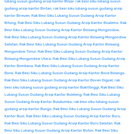
lubang susun gudang arsip kantor Binjai
,
rak besi siku lubang susun
gudang arsip kantor Bintan
,
rak besi siku lubang susun gudang arsip
kantor Bireuen
,
Rak Besi Siku Lubang Susun Gudang Arsip Kantor
Bitung
,
Rak Besi Siku Lubang Susun Gudang Arsip Kantor Boalemo
,
Rak
Besi Siku Lubang Susun Gudang Arsip Kantor Bolaang Mongondow
,
Rak Besi Siku Lubang Susun Gudang Arsip Kantor Bolaang Mongondow
Selatan
,
Rak Besi Siku Lubang Susun Gudang Arsip Kantor Bolaang
Mongondow Timur
,
Rak Besi Siku Lubang Susun Gudang Arsip Kantor
Bolaang Mongondow Utara
,
Rak Besi Siku Lubang Susun Gudang Arsip
Kantor Bombana
,
Rak Besi Siku Lubang Susun Gudang Arsip Kantor
Bone
,
Rak Besi Siku Lubang Susun Gudang Arsip Kantor Bone Bolango
,
Rak Besi Siku Lubang Susun Gudang Arsip Kantor Boven Digoel
,
rak
besi siku lubang susun gudang arsip kantor Bukittinggi
,
Rak Besi Siku
Lubang Susun Gudang Arsip Kantor Buleleng
,
Rak Besi Siku Lubang
Susun Gudang Arsip Kantor Bulukumba
,
rak besi siku lubang susun
gudang arsip kantor Bungo
,
Rak Besi Siku Lubang Susun Gudang Arsip
Kantor Buol
,
Rak Besi Siku Lubang Susun Gudang Arsip Kantor Buru
,
Rak Besi Siku Lubang Susun Gudang Arsip Kantor Buru Selatan
,
Rak
Besi Siku Lubang Susun Gudang Arsip Kantor Buton
,
Rak Besi Siku