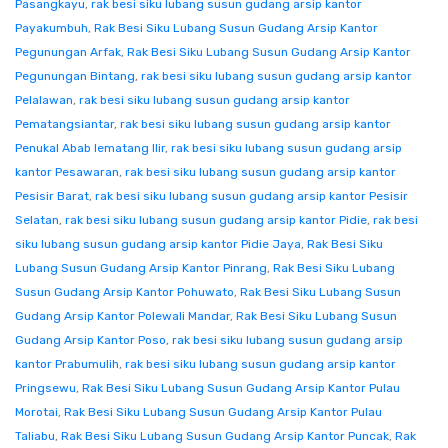
Pasangkayu
,
rak besi siku lubang susun gudang arsip kantor
Payakumbuh
,
Rak Besi Siku Lubang Susun Gudang Arsip Kantor
Pegunungan Arfak
,
Rak Besi Siku Lubang Susun Gudang Arsip Kantor
Pegunungan Bintang
,
rak besi siku lubang susun gudang arsip kantor
Pelalawan
,
rak besi siku lubang susun gudang arsip kantor
Pematangsiantar
,
rak besi siku lubang susun gudang arsip kantor
Penukal Abab lematang Ilir
,
rak besi siku lubang susun gudang arsip
kantor Pesawaran
,
rak besi siku lubang susun gudang arsip kantor
Pesisir Barat
,
rak besi siku lubang susun gudang arsip kantor Pesisir
Selatan
,
rak besi siku lubang susun gudang arsip kantor Pidie
,
rak besi
siku lubang susun gudang arsip kantor Pidie Jaya
,
Rak Besi Siku
Lubang Susun Gudang Arsip Kantor Pinrang
,
Rak Besi Siku Lubang
Susun Gudang Arsip Kantor Pohuwato
,
Rak Besi Siku Lubang Susun
Gudang Arsip Kantor Polewali Mandar
,
Rak Besi Siku Lubang Susun
Gudang Arsip Kantor Poso
,
rak besi siku lubang susun gudang arsip
kantor Prabumulih
,
rak besi siku lubang susun gudang arsip kantor
Pringsewu
,
Rak Besi Siku Lubang Susun Gudang Arsip Kantor Pulau
Morotai
,
Rak Besi Siku Lubang Susun Gudang Arsip Kantor Pulau
Taliabu
,
Rak Besi Siku Lubang Susun Gudang Arsip Kantor Puncak
,
Rak