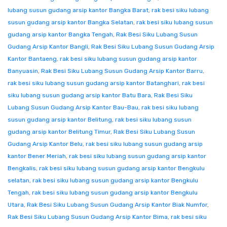
lubang susun gudang arsip kantor Bangka Barat
,
rak besi siku lubang
susun gudang arsip kantor Bangka Selatan
,
rak besi siku lubang susun
gudang arsip kantor Bangka Tengah
,
Rak Besi Siku Lubang Susun
Gudang Arsip Kantor Bangli
,
Rak Besi Siku Lubang Susun Gudang Arsip
Kantor Bantaeng
,
rak besi siku lubang susun gudang arsip kantor
Banyuasin
,
Rak Besi Siku Lubang Susun Gudang Arsip Kantor Barru
,
rak besi siku lubang susun gudang arsip kantor Batanghari
,
rak besi
siku lubang susun gudang arsip kantor Batu Bara
,
Rak Besi Siku
Lubang Susun Gudang Arsip Kantor Bau-Bau
,
rak besi siku lubang
susun gudang arsip kantor Belitung
,
rak besi siku lubang susun
gudang arsip kantor Belitung Timur
,
Rak Besi Siku Lubang Susun
Gudang Arsip Kantor Belu
,
rak besi siku lubang susun gudang arsip
kantor Bener Meriah
,
rak besi siku lubang susun gudang arsip kantor
Bengkalis
,
rak besi siku lubang susun gudang arsip kantor Bengkulu
selatan
,
rak besi siku lubang susun gudang arsip kantor Bengkulu
Tengah
,
rak besi siku lubang susun gudang arsip kantor Bengkulu
Utara
,
Rak Besi Siku Lubang Susun Gudang Arsip Kantor Biak Numfor
,
Rak Besi Siku Lubang Susun Gudang Arsip Kantor Bima
,
rak besi siku