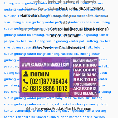
berbagai jenis rak gudang di Indonesia
lubang susun gudang kantor merauke
,
rak besi siku lubang susun
Alamat Kami : Jalan
Mastrip No. 45A RT.7/RW.3,
gudang kantor morowali
,
rak besi siku lubang susun gudang kantor
Rambutan
, Kec. Ciracas, Jakarta Timur, DKI Jakarta
nunukan
,
rak besi siku lubang susun gudang kantor pacitan
,
rak besi
siku lubang susun gudang kantor padang sumbar
13830
,
rak besi siku lubang
susun gudang kantor palangkaraya
,
rak besi siku lubang susun
Kantor Kami Buka
Setiap Hari (Kecuali Libur Nasional),
gudang kantor palembang
,
rak besi siku lubang susun gudang kantor
08.00 – 17.00 WIB
palopo
,
rak besi siku lubang susun gudang kantor palu sulteng
,
rak besi
siku lubang susun gudang kantor pandeglang
,
rak besi siku lubang
Situs Penyedia Rak Minimarket
susun gudang kantor pangkalpinang
,
rak besi siku lubang susun
gudang kantor pare-pare
,
rak besi siku lubang susun gudang kantor
pasuruan
,
rak besi siku lubang susun gudang kantor pati
,
rak besi siku
lubang susun gudang kantor pekalongan
,
rak besi siku lubang susun
gudang kantor pekanbaru
,
rak besi siku lubang susun gudang kantor
pemalang
,
rak besi siku lubang susun gudang kantor pontianak
,
rak
besi siku lubang susun gudang kantor purwakarta
,
rak besi siku lubang
susun gudang kantor purwokerto banyumas
,
rak besi siku lubang
susun gudang kantor samarinda
,
rak besi siku lubang susun gudang
Situs Penyedia Produk Plastik Premium
kantor semarang
,
rak besi siku lubang susun gudang kantor serang
banten
,
rak besi siku lubang susun gudang kantor sidoarjo
,
rak besi