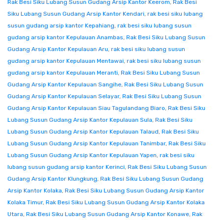
Rak Besi Siku Lubang Susun Gudang Arsip Kantor Keerom
,
Rak Besi
Siku Lubang Susun Gudang Arsip Kantor Kendari
,
rak besi siku lubang
susun gudang arsip kantor Kepahiang
,
rak besi siku lubang susun
gudang arsip kantor Kepulauan Anambas
,
Rak Besi Siku Lubang Susun
Gudang Arsip Kantor Kepulauan Aru
,
rak besi siku lubang susun
gudang arsip kantor Kepulauan Mentawai
,
rak besi siku lubang susun
gudang arsip kantor Kepulauan Meranti
,
Rak Besi Siku Lubang Susun
Gudang Arsip Kantor Kepulauan Sangihe
,
Rak Besi Siku Lubang Susun
Gudang Arsip Kantor Kepulauan Selayar
,
Rak Besi Siku Lubang Susun
Gudang Arsip Kantor Kepulauan Siau Tagulandang Biaro
,
Rak Besi Siku
Lubang Susun Gudang Arsip Kantor Kepulauan Sula
,
Rak Besi Siku
Lubang Susun Gudang Arsip Kantor Kepulauan Talaud
,
Rak Besi Siku
Lubang Susun Gudang Arsip Kantor Kepulauan Tanimbar
,
Rak Besi Siku
Lubang Susun Gudang Arsip Kantor Kepulauan Yapen
,
rak besi siku
lubang susun gudang arsip kantor Kerinci
,
Rak Besi Siku Lubang Susun
Gudang Arsip Kantor Klungkung
,
Rak Besi Siku Lubang Susun Gudang
Arsip Kantor Kolaka
,
Rak Besi Siku Lubang Susun Gudang Arsip Kantor
Kolaka Timur
,
Rak Besi Siku Lubang Susun Gudang Arsip Kantor Kolaka
Utara
,
Rak Besi Siku Lubang Susun Gudang Arsip Kantor Konawe
,
Rak