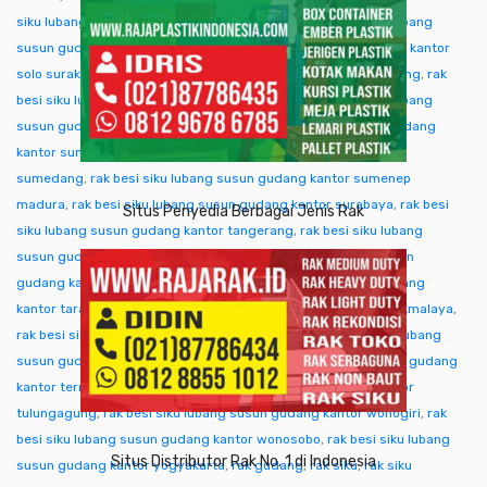
siku lubang susun gudang kantor singkawang
,
rak besi siku lubang
susun gudang kantor sofifi
,
rak besi siku lubang susun gudang kantor
solo surakarta
,
rak besi siku lubang susun gudang kantor sorong
,
rak
besi siku lubang susun gudang kantor subang
,
rak besi siku lubang
susun gudang kantor sukabumi
,
rak besi siku lubang susun gudang
kantor sumba ntt
,
rak besi siku lubang susun gudang kantor
sumedang
,
rak besi siku lubang susun gudang kantor sumenep
madura
,
rak besi siku lubang susun gudang kantor surabaya
,
rak besi
Situs Penyedia Berbagai Jenis Rak
siku lubang susun gudang kantor tangerang
,
rak besi siku lubang
susun gudang kantor tangjung selor
,
rak besi siku lubang susun
gudang kantor tanjungpinang
,
rak besi siku lubang susun gudang
kantor tarakan
,
rak besi siku lubang susun gudang kantor tasikmalaya
,
rak besi siku lubang susun gudang kantor tegal
,
rak besi siku lubang
susun gudang kantor temanggung
,
rak besi siku lubang susun gudang
kantor ternate tidore
,
rak besi siku lubang susun gudang kantor
tulungagung
,
rak besi siku lubang susun gudang kantor wonogiri
,
rak
besi siku lubang susun gudang kantor wonosobo
,
rak besi siku lubang
Situs Distributor Rak No. 1 di Indonesia
susun gudang kantor yogyakarta
,
rak gudang
,
rak siku
,
rak siku