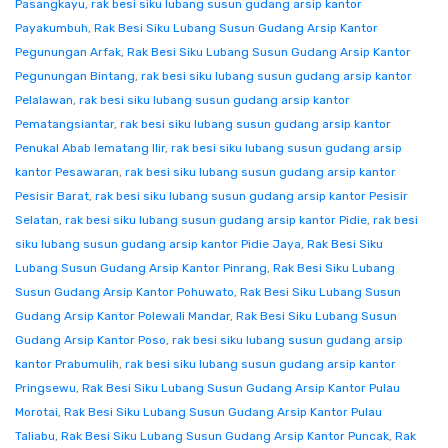
Pasangkayu
,
rak besi siku lubang susun gudang arsip kantor
Payakumbuh
,
Rak Besi Siku Lubang Susun Gudang Arsip Kantor
Pegunungan Arfak
,
Rak Besi Siku Lubang Susun Gudang Arsip Kantor
Pegunungan Bintang
,
rak besi siku lubang susun gudang arsip kantor
Pelalawan
,
rak besi siku lubang susun gudang arsip kantor
Pematangsiantar
,
rak besi siku lubang susun gudang arsip kantor
Penukal Abab lematang Ilir
,
rak besi siku lubang susun gudang arsip
kantor Pesawaran
,
rak besi siku lubang susun gudang arsip kantor
Pesisir Barat
,
rak besi siku lubang susun gudang arsip kantor Pesisir
Selatan
,
rak besi siku lubang susun gudang arsip kantor Pidie
,
rak besi
siku lubang susun gudang arsip kantor Pidie Jaya
,
Rak Besi Siku
Lubang Susun Gudang Arsip Kantor Pinrang
,
Rak Besi Siku Lubang
Susun Gudang Arsip Kantor Pohuwato
,
Rak Besi Siku Lubang Susun
Gudang Arsip Kantor Polewali Mandar
,
Rak Besi Siku Lubang Susun
Gudang Arsip Kantor Poso
,
rak besi siku lubang susun gudang arsip
kantor Prabumulih
,
rak besi siku lubang susun gudang arsip kantor
Pringsewu
,
Rak Besi Siku Lubang Susun Gudang Arsip Kantor Pulau
Morotai
,
Rak Besi Siku Lubang Susun Gudang Arsip Kantor Pulau
Taliabu
,
Rak Besi Siku Lubang Susun Gudang Arsip Kantor Puncak
,
Rak