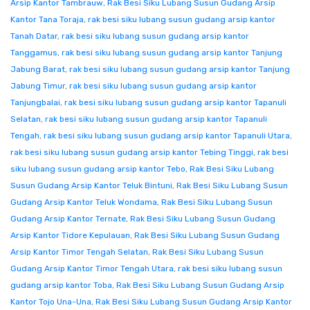
Arsip Kantor Tambrauw
,
Rak Besi Siku Lubang Susun Gudang Arsip
Kantor Tana Toraja
,
rak besi siku lubang susun gudang arsip kantor
Tanah Datar
,
rak besi siku lubang susun gudang arsip kantor
Tanggamus
,
rak besi siku lubang susun gudang arsip kantor Tanjung
Jabung Barat
,
rak besi siku lubang susun gudang arsip kantor Tanjung
Jabung Timur
,
rak besi siku lubang susun gudang arsip kantor
Tanjungbalai
,
rak besi siku lubang susun gudang arsip kantor Tapanuli
Selatan
,
rak besi siku lubang susun gudang arsip kantor Tapanuli
Tengah
,
rak besi siku lubang susun gudang arsip kantor Tapanuli Utara
,
rak besi siku lubang susun gudang arsip kantor Tebing Tinggi
,
rak besi
siku lubang susun gudang arsip kantor Tebo
,
Rak Besi Siku Lubang
Susun Gudang Arsip Kantor Teluk Bintuni
,
Rak Besi Siku Lubang Susun
Gudang Arsip Kantor Teluk Wondama
,
Rak Besi Siku Lubang Susun
Gudang Arsip Kantor Ternate
,
Rak Besi Siku Lubang Susun Gudang
Arsip Kantor Tidore Kepulauan
,
Rak Besi Siku Lubang Susun Gudang
Arsip Kantor Timor Tengah Selatan
,
Rak Besi Siku Lubang Susun
Gudang Arsip Kantor Timor Tengah Utara
,
rak besi siku lubang susun
gudang arsip kantor Toba
,
Rak Besi Siku Lubang Susun Gudang Arsip
Kantor Tojo Una-Una
,
Rak Besi Siku Lubang Susun Gudang Arsip Kantor