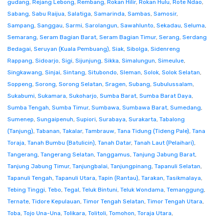
gudang
,
Rejang Lebong
,
Rembang
,
Rokan Hilir
,
Rokan Hulu
,
Rote Ndao
,
Sabang
,
Sabu Raijua
,
Salatiga
,
Samarinda
,
Sambas
,
Samosir
,
Sampang
,
Sanggau
,
Sarmi
,
Sarolangun
,
Sawahlunto
,
Sekadau
,
Seluma
,
Semarang
,
Seram Bagian Barat
,
Seram Bagian Timur
,
Serang
,
Serdang
Bedagai
,
Seruyan (Kuala Pembuang)
,
Siak
,
Sibolga
,
Sidenreng
Rappang
,
Sidoarjo
,
Sigi
,
Sijunjung
,
Sikka
,
Simalungun
,
Simeulue
,
Singkawang
,
Sinjai
,
Sintang
,
Situbondo
,
Sleman
,
Solok
,
Solok Selatan
,
Soppeng
,
Sorong
,
Sorong Selatan
,
Sragen
,
Subang
,
Subulussalam
,
Sukabumi
,
Sukamara
,
Sukoharjo
,
Sumba Barat
,
Sumba Barat Daya
,
Sumba Tengah
,
Sumba Timur
,
Sumbawa
,
Sumbawa Barat
,
Sumedang
,
Sumenep
,
Sungaipenuh
,
Supiori
,
Surabaya
,
Surakarta
,
Tabalong
(Tanjung)
,
Tabanan
,
Takalar
,
Tambrauw
,
Tana Tidung (Tideng Pale)
,
Tana
Toraja
,
Tanah Bumbu (Batulicin)
,
Tanah Datar
,
Tanah Laut (Pelaihari)
,
Tangerang
,
Tangerang Selatan
,
Tanggamus
,
Tanjung Jabung Barat
,
Tanjung Jabung Timur
,
Tanjungbalai
,
Tanjungpinang
,
Tapanuli Selatan
,
Tapanuli Tengah
,
Tapanuli Utara
,
Tapin (Rantau)
,
Tarakan
,
Tasikmalaya
,
Tebing Tinggi
,
Tebo
,
Tegal
,
Teluk Bintuni
,
Teluk Wondama
,
Temanggung
,
Ternate
,
Tidore Kepulauan
,
Timor Tengah Selatan
,
Timor Tengah Utara
,
Toba
,
Tojo Una-Una
,
Tolikara
,
Tolitoli
,
Tomohon
,
Toraja Utara
,