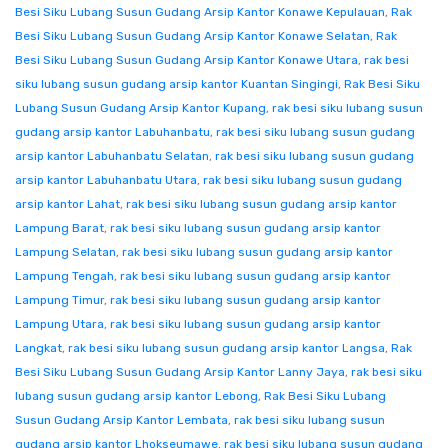
Besi Siku Lubang Susun Gudang Arsip Kantor Konawe Kepulauan
,
Rak
Besi Siku Lubang Susun Gudang Arsip Kantor Konawe Selatan
,
Rak
Besi Siku Lubang Susun Gudang Arsip Kantor Konawe Utara
,
rak besi
siku lubang susun gudang arsip kantor Kuantan Singingi
,
Rak Besi Siku
Lubang Susun Gudang Arsip Kantor Kupang
,
rak besi siku lubang susun
gudang arsip kantor Labuhanbatu
,
rak besi siku lubang susun gudang
arsip kantor Labuhanbatu Selatan
,
rak besi siku lubang susun gudang
arsip kantor Labuhanbatu Utara
,
rak besi siku lubang susun gudang
arsip kantor Lahat
,
rak besi siku lubang susun gudang arsip kantor
Lampung Barat
,
rak besi siku lubang susun gudang arsip kantor
Lampung Selatan
,
rak besi siku lubang susun gudang arsip kantor
Lampung Tengah
,
rak besi siku lubang susun gudang arsip kantor
Lampung Timur
,
rak besi siku lubang susun gudang arsip kantor
Lampung Utara
,
rak besi siku lubang susun gudang arsip kantor
Langkat
,
rak besi siku lubang susun gudang arsip kantor Langsa
,
Rak
Besi Siku Lubang Susun Gudang Arsip Kantor Lanny Jaya
,
rak besi siku
lubang susun gudang arsip kantor Lebong
,
Rak Besi Siku Lubang
Susun Gudang Arsip Kantor Lembata
,
rak besi siku lubang susun
gudang arsip kantor Lhokseumawe
,
rak besi siku lubang susun gudang