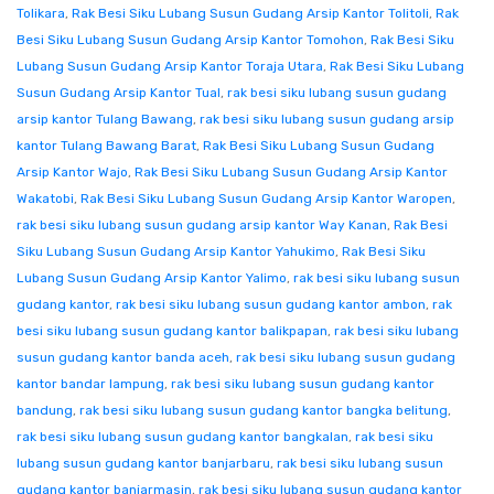
Tolikara
,
Rak Besi Siku Lubang Susun Gudang Arsip Kantor Tolitoli
,
Rak
Besi Siku Lubang Susun Gudang Arsip Kantor Tomohon
,
Rak Besi Siku
Lubang Susun Gudang Arsip Kantor Toraja Utara
,
Rak Besi Siku Lubang
Susun Gudang Arsip Kantor Tual
,
rak besi siku lubang susun gudang
arsip kantor Tulang Bawang
,
rak besi siku lubang susun gudang arsip
kantor Tulang Bawang Barat
,
Rak Besi Siku Lubang Susun Gudang
Arsip Kantor Wajo
,
Rak Besi Siku Lubang Susun Gudang Arsip Kantor
Wakatobi
,
Rak Besi Siku Lubang Susun Gudang Arsip Kantor Waropen
,
rak besi siku lubang susun gudang arsip kantor Way Kanan
,
Rak Besi
Siku Lubang Susun Gudang Arsip Kantor Yahukimo
,
Rak Besi Siku
Lubang Susun Gudang Arsip Kantor Yalimo
,
rak besi siku lubang susun
gudang kantor
,
rak besi siku lubang susun gudang kantor ambon
,
rak
besi siku lubang susun gudang kantor balikpapan
,
rak besi siku lubang
susun gudang kantor banda aceh
,
rak besi siku lubang susun gudang
kantor bandar lampung
,
rak besi siku lubang susun gudang kantor
bandung
,
rak besi siku lubang susun gudang kantor bangka belitung
,
rak besi siku lubang susun gudang kantor bangkalan
,
rak besi siku
lubang susun gudang kantor banjarbaru
,
rak besi siku lubang susun
gudang kantor banjarmasin
,
rak besi siku lubang susun gudang kantor