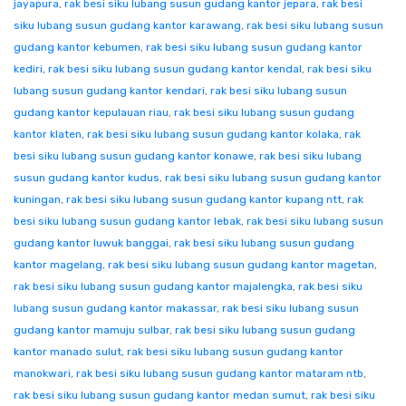
jayapura
,
rak besi siku lubang susun gudang kantor jepara
,
rak besi
siku lubang susun gudang kantor karawang
,
rak besi siku lubang susun
gudang kantor kebumen
,
rak besi siku lubang susun gudang kantor
kediri
,
rak besi siku lubang susun gudang kantor kendal
,
rak besi siku
lubang susun gudang kantor kendari
,
rak besi siku lubang susun
gudang kantor kepulauan riau
,
rak besi siku lubang susun gudang
kantor klaten
,
rak besi siku lubang susun gudang kantor kolaka
,
rak
besi siku lubang susun gudang kantor konawe
,
rak besi siku lubang
susun gudang kantor kudus
,
rak besi siku lubang susun gudang kantor
kuningan
,
rak besi siku lubang susun gudang kantor kupang ntt
,
rak
besi siku lubang susun gudang kantor lebak
,
rak besi siku lubang susun
gudang kantor luwuk banggai
,
rak besi siku lubang susun gudang
kantor magelang
,
rak besi siku lubang susun gudang kantor magetan
,
rak besi siku lubang susun gudang kantor majalengka
,
rak besi siku
lubang susun gudang kantor makassar
,
rak besi siku lubang susun
gudang kantor mamuju sulbar
,
rak besi siku lubang susun gudang
kantor manado sulut
,
rak besi siku lubang susun gudang kantor
manokwari
,
rak besi siku lubang susun gudang kantor mataram ntb
,
rak besi siku lubang susun gudang kantor medan sumut
,
rak besi siku