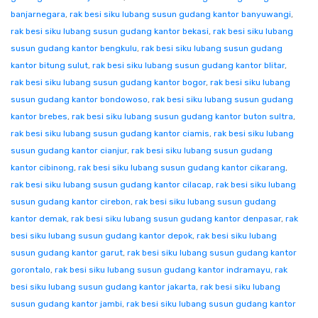
banjarnegara
,
rak besi siku lubang susun gudang kantor banyuwangi
,
rak besi siku lubang susun gudang kantor bekasi
,
rak besi siku lubang
susun gudang kantor bengkulu
,
rak besi siku lubang susun gudang
kantor bitung sulut
,
rak besi siku lubang susun gudang kantor blitar
,
rak besi siku lubang susun gudang kantor bogor
,
rak besi siku lubang
susun gudang kantor bondowoso
,
rak besi siku lubang susun gudang
kantor brebes
,
rak besi siku lubang susun gudang kantor buton sultra
,
rak besi siku lubang susun gudang kantor ciamis
,
rak besi siku lubang
susun gudang kantor cianjur
,
rak besi siku lubang susun gudang
kantor cibinong
,
rak besi siku lubang susun gudang kantor cikarang
,
rak besi siku lubang susun gudang kantor cilacap
,
rak besi siku lubang
susun gudang kantor cirebon
,
rak besi siku lubang susun gudang
kantor demak
,
rak besi siku lubang susun gudang kantor denpasar
,
rak
besi siku lubang susun gudang kantor depok
,
rak besi siku lubang
susun gudang kantor garut
,
rak besi siku lubang susun gudang kantor
gorontalo
,
rak besi siku lubang susun gudang kantor indramayu
,
rak
besi siku lubang susun gudang kantor jakarta
,
rak besi siku lubang
susun gudang kantor jambi
,
rak besi siku lubang susun gudang kantor