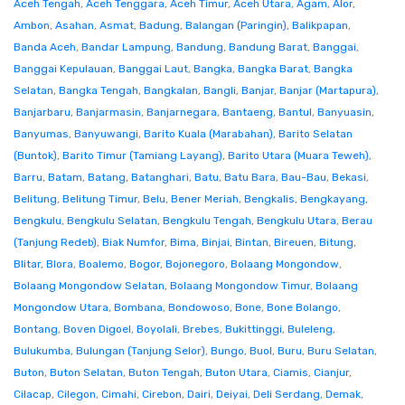
Aceh Tengah
,
Aceh Tenggara
,
Aceh Timur
,
Aceh Utara
,
Agam
,
Alor
,
Ambon
,
Asahan
,
Asmat
,
Badung
,
Balangan (Paringin)
,
Balikpapan
,
Banda Aceh
,
Bandar Lampung
,
Bandung
,
Bandung Barat
,
Banggai
,
Banggai Kepulauan
,
Banggai Laut
,
Bangka
,
Bangka Barat
,
Bangka
Selatan
,
Bangka Tengah
,
Bangkalan
,
Bangli
,
Banjar
,
Banjar (Martapura)
,
Banjarbaru
,
Banjarmasin
,
Banjarnegara
,
Bantaeng
,
Bantul
,
Banyuasin
,
Banyumas
,
Banyuwangi
,
Barito Kuala (Marabahan)
,
Barito Selatan
(Buntok)
,
Barito Timur (Tamiang Layang)
,
Barito Utara (Muara Teweh)
,
Barru
,
Batam
,
Batang
,
Batanghari
,
Batu
,
Batu Bara
,
Bau-Bau
,
Bekasi
,
Belitung
,
Belitung Timur
,
Belu
,
Bener Meriah
,
Bengkalis
,
Bengkayang
,
Bengkulu
,
Bengkulu Selatan
,
Bengkulu Tengah
,
Bengkulu Utara
,
Berau
(Tanjung Redeb)
,
Biak Numfor
,
Bima
,
Binjai
,
Bintan
,
Bireuen
,
Bitung
,
Blitar
,
Blora
,
Boalemo
,
Bogor
,
Bojonegoro
,
Bolaang Mongondow
,
Bolaang Mongondow Selatan
,
Bolaang Mongondow Timur
,
Bolaang
Mongondow Utara
,
Bombana
,
Bondowoso
,
Bone
,
Bone Bolango
,
Bontang
,
Boven Digoel
,
Boyolali
,
Brebes
,
Bukittinggi
,
Buleleng
,
Bulukumba
,
Bulungan (Tanjung Selor)
,
Bungo
,
Buol
,
Buru
,
Buru Selatan
,
Buton
,
Buton Selatan
,
Buton Tengah
,
Buton Utara
,
Ciamis
,
Cianjur
,
Cilacap
,
Cilegon
,
Cimahi
,
Cirebon
,
Dairi
,
Deiyai
,
Deli Serdang
,
Demak
,