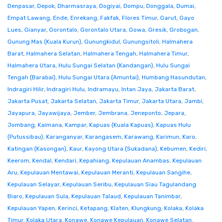
Denpasar
,
Depok
,
Dharmasraya
,
Dogiyai
,
Dompu
,
Donggala
,
Dumai
,
Empat Lawang
,
Ende
,
Enrekang
,
Fakfak
,
Flores Timur
,
Garut
,
Gayo
Lues
,
Gianyar
,
Gorontalo
,
Gorontalo Utara
,
Gowa
,
Gresik
,
Grobogan
,
Gunung Mas (Kuala Kurun)
,
Gunungkidul
,
Gunungsitoli
,
Halmahera
Barat
,
Halmahera Selatan
,
Halmahera Tengah
,
Halmahera Timur
,
Halmahera Utara
,
Hulu Sungai Selatan (Kandangan)
,
Hulu Sungai
Tengah (Barabai)
,
Hulu Sungai Utara (Amuntai)
,
Humbang Hasundutan
,
Indragiri Hilir
,
Indragiri Hulu
,
Indramayu
,
Intan Jaya
,
Jakarta Barat
,
Jakarta Pusat
,
Jakarta Selatan
,
Jakarta Timur
,
Jakarta Utara
,
Jambi
,
Jayapura
,
Jayawijaya
,
Jember
,
Jembrana
,
Jeneponto
,
Jepara
,
Jombang
,
Kaimana
,
Kampar
,
Kapuas (Kuala Kapuas)
,
Kapuas Hulu
(Putussibau)
,
Karanganyar
,
Karangasem
,
Karawang
,
Karimun
,
Karo
,
Katingan (Kasongan)
,
Kaur
,
Kayong Utara (Sukadana)
,
Kebumen
,
Kediri
,
Keerom
,
Kendal
,
Kendari
,
Kepahiang
,
Kepulauan Anambas
,
Kepulauan
Aru
,
Kepulauan Mentawai
,
Kepulauan Meranti
,
Kepulauan Sangihe
,
Kepulauan Selayar
,
Kepulauan Seribu
,
Kepulauan Siau Tagulandang
Biaro
,
Kepulauan Sula
,
Kepulauan Talaud
,
Kepulauan Tanimbar
,
Kepulauan Yapen
,
Kerinci
,
Ketapang
,
Klaten
,
Klungkung
,
Kolaka
,
Kolaka
Timur
,
Kolaka Utara
,
Konawe
,
Konawe Kepulauan
,
Konawe Selatan
,