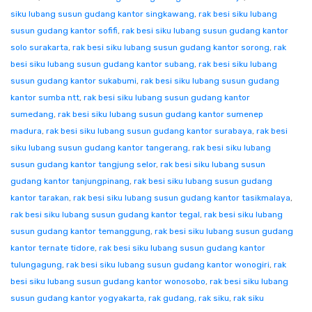
siku lubang susun gudang kantor singkawang
,
rak besi siku lubang
susun gudang kantor sofifi
,
rak besi siku lubang susun gudang kantor
solo surakarta
,
rak besi siku lubang susun gudang kantor sorong
,
rak
besi siku lubang susun gudang kantor subang
,
rak besi siku lubang
susun gudang kantor sukabumi
,
rak besi siku lubang susun gudang
kantor sumba ntt
,
rak besi siku lubang susun gudang kantor
sumedang
,
rak besi siku lubang susun gudang kantor sumenep
madura
,
rak besi siku lubang susun gudang kantor surabaya
,
rak besi
siku lubang susun gudang kantor tangerang
,
rak besi siku lubang
susun gudang kantor tangjung selor
,
rak besi siku lubang susun
gudang kantor tanjungpinang
,
rak besi siku lubang susun gudang
kantor tarakan
,
rak besi siku lubang susun gudang kantor tasikmalaya
,
rak besi siku lubang susun gudang kantor tegal
,
rak besi siku lubang
susun gudang kantor temanggung
,
rak besi siku lubang susun gudang
kantor ternate tidore
,
rak besi siku lubang susun gudang kantor
tulungagung
,
rak besi siku lubang susun gudang kantor wonogiri
,
rak
besi siku lubang susun gudang kantor wonosobo
,
rak besi siku lubang
susun gudang kantor yogyakarta
,
rak gudang
,
rak siku
,
rak siku