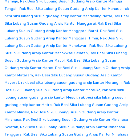
Mamuju
,
Rak Besi Siku Lubang Susun Gudang Arsip Kantor Mamuju
Tengah
,
Rak Besi Siku Lubang Susun Gudang Arsip Kantor Manado
,
rak
besi siku lubang susun gudang arsip kantor Mandailing Natal
,
Rak Besi
Siku Lubang Susun Gudang Arsip Kantor Manggarai
,
Rak Besi Siku
Lubang Susun Gudang Arsip Kantor Manggarai Barat
,
Rak Besi Siku
Lubang Susun Gudang Arsip Kantor Manggarai Timur
,
Rak Besi Siku
Lubang Susun Gudang Arsip Kantor Manokwari
,
Rak Besi Siku Lubang
Susun Gudang Arsip Kantor Manokwari Selatan
,
Rak Besi Siku Lubang
Susun Gudang Arsip Kantor Mappi
,
Rak Besi Siku Lubang Susun
Gudang Arsip Kantor Maros
,
Rak Besi Siku Lubang Susun Gudang Arsip
Kantor Mataram
,
Rak Besi Siku Lubang Susun Gudang Arsip Kantor
Maybrat
,
rak besi siku lubang susun gudang arsip kantor Merangin
,
Rak
Besi Siku Lubang Susun Gudang Arsip Kantor Merauke
,
rak besi siku
lubang susun gudang arsip kantor Mesuji
,
rak besi siku lubang susun
gudang arsip kantor Metro
,
Rak Besi Siku Lubang Susun Gudang Arsip
Kantor Mimika
,
Rak Besi Siku Lubang Susun Gudang Arsip Kantor
Minahasa
,
Rak Besi Siku Lubang Susun Gudang Arsip Kantor Minahasa
Selatan
,
Rak Besi Siku Lubang Susun Gudang Arsip Kantor Minahasa
Tenggara
,
Rak Besi Siku Lubang Susun Gudang Arsip Kantor Minahasa