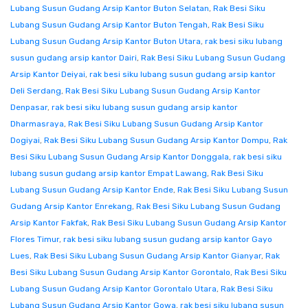
Lubang Susun Gudang Arsip Kantor Buton Selatan
,
Rak Besi Siku
Lubang Susun Gudang Arsip Kantor Buton Tengah
,
Rak Besi Siku
Lubang Susun Gudang Arsip Kantor Buton Utara
,
rak besi siku lubang
susun gudang arsip kantor Dairi
,
Rak Besi Siku Lubang Susun Gudang
Arsip Kantor Deiyai
,
rak besi siku lubang susun gudang arsip kantor
Deli Serdang
,
Rak Besi Siku Lubang Susun Gudang Arsip Kantor
Denpasar
,
rak besi siku lubang susun gudang arsip kantor
Dharmasraya
,
Rak Besi Siku Lubang Susun Gudang Arsip Kantor
Dogiyai
,
Rak Besi Siku Lubang Susun Gudang Arsip Kantor Dompu
,
Rak
Besi Siku Lubang Susun Gudang Arsip Kantor Donggala
,
rak besi siku
lubang susun gudang arsip kantor Empat Lawang
,
Rak Besi Siku
Lubang Susun Gudang Arsip Kantor Ende
,
Rak Besi Siku Lubang Susun
Gudang Arsip Kantor Enrekang
,
Rak Besi Siku Lubang Susun Gudang
Arsip Kantor Fakfak
,
Rak Besi Siku Lubang Susun Gudang Arsip Kantor
Flores Timur
,
rak besi siku lubang susun gudang arsip kantor Gayo
Lues
,
Rak Besi Siku Lubang Susun Gudang Arsip Kantor Gianyar
,
Rak
Besi Siku Lubang Susun Gudang Arsip Kantor Gorontalo
,
Rak Besi Siku
Lubang Susun Gudang Arsip Kantor Gorontalo Utara
,
Rak Besi Siku
Lubang Susun Gudang Arsip Kantor Gowa
,
rak besi siku lubang susun