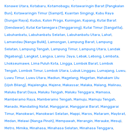
Konawe Utara
,
Kotabaru
,
Kotamobagu
,
Kotawaringin Barat (Pangkalan
Bun)
,
Kotawaringin Timur (Sampit)
,
Kuantan Singingi
,
Kubu Raya
(Sungai Raya)
,
Kudus
,
Kulon Progo
,
Kuningan
,
Kupang
,
Kutai Barat
(Sendawar)
,
Kutai Kartanegara (Tenggarong)
,
Kutai Timur (Sangatta)
,
Labuhanbatu
,
Labuhanbatu Selatan
,
Labuhanbatu Utara
,
Lahat
,
Lamandau (Nanga Bulik)
,
Lamongan
,
Lampung Barat
,
Lampung
Selatan
,
Lampung Tengah
,
Lampung Timur
,
Lampung Utara
,
Landak
(Ngabang)
,
Langkat
,
Langsa
,
Lanny Jaya
,
Lebak
,
Lebong
,
Lembata
,
Lhokseumawe
,
Lima Puluh Kota
,
Lingga
,
Lombok Barat
,
Lombok
Tengah
,
Lombok Timur
,
Lombok Utara
,
Lubuk Linggau
,
Lumajang
,
Luwu
,
Luwu Timur
,
Luwu Utara
,
Madiun
,
Magelang
,
Magetan
,
Mahakam Ulu
(Ujoh Bilang)
,
Majalengka
,
Majene
,
Makassar
,
Malaka
,
Malang
,
Malinau
,
Maluku Barat Daya
,
Maluku Tengah
,
Maluku Tenggara
,
Mamasa
,
Mamberamo Raya
,
Mamberamo Tengah
,
Mamuju
,
Mamuju Tengah
,
Manado
,
Mandailing Natal
,
Manggarai
,
Manggarai Barat
,
Manggarai
Timur
,
Manokwari
,
Manokwari Selatan
,
Mappi
,
Maros
,
Mataram
,
Maybrat
,
Medan
,
Melawi (Nanga Pinoh)
,
Mempawah
,
Merangin
,
Merauke
,
Mesuji
,
Metro
,
Mimika
,
Minahasa
,
Minahasa Selatan
,
Minahasa Tenggara
,