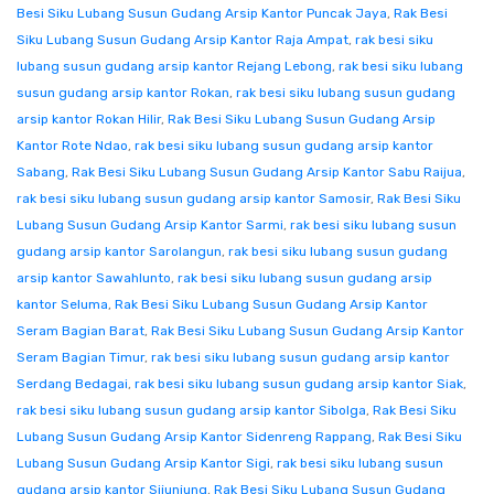
Besi Siku Lubang Susun Gudang Arsip Kantor Puncak Jaya
,
Rak Besi
Siku Lubang Susun Gudang Arsip Kantor Raja Ampat
,
rak besi siku
lubang susun gudang arsip kantor Rejang Lebong
,
rak besi siku lubang
susun gudang arsip kantor Rokan
,
rak besi siku lubang susun gudang
arsip kantor Rokan Hilir
,
Rak Besi Siku Lubang Susun Gudang Arsip
Kantor Rote Ndao
,
rak besi siku lubang susun gudang arsip kantor
Sabang
,
Rak Besi Siku Lubang Susun Gudang Arsip Kantor Sabu Raijua
,
rak besi siku lubang susun gudang arsip kantor Samosir
,
Rak Besi Siku
Lubang Susun Gudang Arsip Kantor Sarmi
,
rak besi siku lubang susun
gudang arsip kantor Sarolangun
,
rak besi siku lubang susun gudang
arsip kantor Sawahlunto
,
rak besi siku lubang susun gudang arsip
kantor Seluma
,
Rak Besi Siku Lubang Susun Gudang Arsip Kantor
Seram Bagian Barat
,
Rak Besi Siku Lubang Susun Gudang Arsip Kantor
Seram Bagian Timur
,
rak besi siku lubang susun gudang arsip kantor
Serdang Bedagai
,
rak besi siku lubang susun gudang arsip kantor Siak
,
rak besi siku lubang susun gudang arsip kantor Sibolga
,
Rak Besi Siku
Lubang Susun Gudang Arsip Kantor Sidenreng Rappang
,
Rak Besi Siku
Lubang Susun Gudang Arsip Kantor Sigi
,
rak besi siku lubang susun
gudang arsip kantor Sijunjung
,
Rak Besi Siku Lubang Susun Gudang