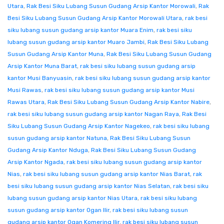
Utara
,
Rak Besi Siku Lubang Susun Gudang Arsip Kantor Morowali
,
Rak
Besi Siku Lubang Susun Gudang Arsip Kantor Morowali Utara
,
rak besi
siku lubang susun gudang arsip kantor Muara Enim
,
rak besi siku
lubang susun gudang arsip kantor Muaro Jambi
,
Rak Besi Siku Lubang
Susun Gudang Arsip Kantor Muna
,
Rak Besi Siku Lubang Susun Gudang
Arsip Kantor Muna Barat
,
rak besi siku lubang susun gudang arsip
kantor Musi Banyuasin
,
rak besi siku lubang susun gudang arsip kantor
Musi Rawas
,
rak besi siku lubang susun gudang arsip kantor Musi
Rawas Utara
,
Rak Besi Siku Lubang Susun Gudang Arsip Kantor Nabire
,
rak besi siku lubang susun gudang arsip kantor Nagan Raya
,
Rak Besi
Siku Lubang Susun Gudang Arsip Kantor Nagekeo
,
rak besi siku lubang
susun gudang arsip kantor Natuna
,
Rak Besi Siku Lubang Susun
Gudang Arsip Kantor Nduga
,
Rak Besi Siku Lubang Susun Gudang
Arsip Kantor Ngada
,
rak besi siku lubang susun gudang arsip kantor
Nias
,
rak besi siku lubang susun gudang arsip kantor Nias Barat
,
rak
besi siku lubang susun gudang arsip kantor Nias Selatan
,
rak besi siku
lubang susun gudang arsip kantor Nias Utara
,
rak besi siku lubang
susun gudang arsip kantor Ogan Ilir
,
rak besi siku lubang susun
gudang arsip kantor Ogan Komering Ilir
,
rak besi siku lubang susun