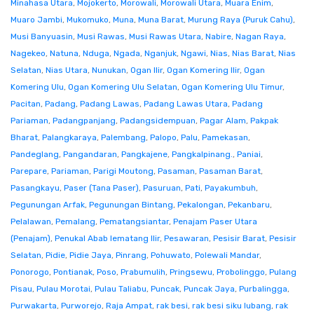
Minahasa Utara
,
Mojokerto
,
Morowali
,
Morowali Utara
,
Muara Enim
,
Muaro Jambi
,
Mukomuko
,
Muna
,
Muna Barat
,
Murung Raya (Puruk Cahu)
,
Musi Banyuasin
,
Musi Rawas
,
Musi Rawas Utara
,
Nabire
,
Nagan Raya
,
Nagekeo
,
Natuna
,
Nduga
,
Ngada
,
Nganjuk
,
Ngawi
,
Nias
,
Nias Barat
,
Nias
Selatan
,
Nias Utara
,
Nunukan
,
Ogan Ilir
,
Ogan Komering Ilir
,
Ogan
Komering Ulu
,
Ogan Komering Ulu Selatan
,
Ogan Komering Ulu Timur
,
Pacitan
,
Padang
,
Padang Lawas
,
Padang Lawas Utara
,
Padang
Pariaman
,
Padangpanjang
,
Padangsidempuan
,
Pagar Alam
,
Pakpak
Bharat
,
Palangkaraya
,
Palembang
,
Palopo
,
Palu
,
Pamekasan
,
Pandeglang
,
Pangandaran
,
Pangkajene
,
Pangkalpinang.
,
Paniai
,
Parepare
,
Pariaman
,
Parigi Moutong
,
Pasaman
,
Pasaman Barat
,
Pasangkayu
,
Paser (Tana Paser)
,
Pasuruan
,
Pati
,
Payakumbuh
,
Pegunungan Arfak
,
Pegunungan Bintang
,
Pekalongan
,
Pekanbaru
,
Pelalawan
,
Pemalang
,
Pematangsiantar
,
Penajam Paser Utara
(Penajam)
,
Penukal Abab lematang Ilir
,
Pesawaran
,
Pesisir Barat
,
Pesisir
Selatan
,
Pidie
,
Pidie Jaya
,
Pinrang
,
Pohuwato
,
Polewali Mandar
,
Ponorogo
,
Pontianak
,
Poso
,
Prabumulih
,
Pringsewu
,
Probolinggo
,
Pulang
Pisau
,
Pulau Morotai
,
Pulau Taliabu
,
Puncak
,
Puncak Jaya
,
Purbalingga
,
Purwakarta
,
Purworejo
,
Raja Ampat
,
rak besi
,
rak besi siku lubang
,
rak