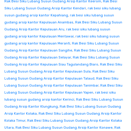
Rak Besi Siku Lubang Susun Gudang Arsip Kantor Keerom
,
Rak Besi
Siku Lubang Susun Gudang Arsip Kantor Kendari
,
rak besi siku lubang
susun gudang arsip kantor Kepahiang
,
rak besi siku lubang susun
gudang arsip kantor Kepulauan Anambas
,
Rak Besi Siku Lubang Susun
Gudang Arsip Kantor Kepulauan Aru
,
rak besi siku lubang susun
gudang arsip kantor Kepulauan Mentawai
,
rak besi siku lubang susun
gudang arsip kantor Kepulauan Meranti
,
Rak Besi Siku Lubang Susun
Gudang Arsip Kantor Kepulauan Sangihe
,
Rak Besi Siku Lubang Susun
Gudang Arsip Kantor Kepulauan Selayar
,
Rak Besi Siku Lubang Susun
Gudang Arsip Kantor Kepulauan Siau Tagulandang Biaro
,
Rak Besi Siku
Lubang Susun Gudang Arsip Kantor Kepulauan Sula
,
Rak Besi Siku
Lubang Susun Gudang Arsip Kantor Kepulauan Talaud
,
Rak Besi Siku
Lubang Susun Gudang Arsip Kantor Kepulauan Tanimbar
,
Rak Besi Siku
Lubang Susun Gudang Arsip Kantor Kepulauan Yapen
,
rak besi siku
lubang susun gudang arsip kantor Kerinci
,
Rak Besi Siku Lubang Susun
Gudang Arsip Kantor Klungkung
,
Rak Besi Siku Lubang Susun Gudang
Arsip Kantor Kolaka
,
Rak Besi Siku Lubang Susun Gudang Arsip Kantor
Kolaka Timur
,
Rak Besi Siku Lubang Susun Gudang Arsip Kantor Kolaka
Utara
,
Rak Besi Siku Lubang Susun Gudang Arsip Kantor Konawe
,
Rak