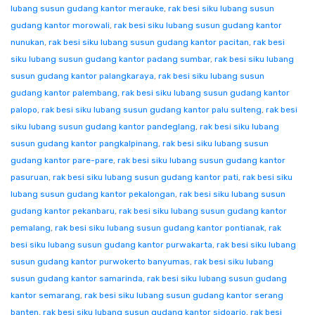
lubang susun gudang kantor merauke
,
rak besi siku lubang susun
gudang kantor morowali
,
rak besi siku lubang susun gudang kantor
nunukan
,
rak besi siku lubang susun gudang kantor pacitan
,
rak besi
siku lubang susun gudang kantor padang sumbar
,
rak besi siku lubang
susun gudang kantor palangkaraya
,
rak besi siku lubang susun
gudang kantor palembang
,
rak besi siku lubang susun gudang kantor
palopo
,
rak besi siku lubang susun gudang kantor palu sulteng
,
rak besi
siku lubang susun gudang kantor pandeglang
,
rak besi siku lubang
susun gudang kantor pangkalpinang
,
rak besi siku lubang susun
gudang kantor pare-pare
,
rak besi siku lubang susun gudang kantor
pasuruan
,
rak besi siku lubang susun gudang kantor pati
,
rak besi siku
lubang susun gudang kantor pekalongan
,
rak besi siku lubang susun
gudang kantor pekanbaru
,
rak besi siku lubang susun gudang kantor
pemalang
,
rak besi siku lubang susun gudang kantor pontianak
,
rak
besi siku lubang susun gudang kantor purwakarta
,
rak besi siku lubang
susun gudang kantor purwokerto banyumas
,
rak besi siku lubang
susun gudang kantor samarinda
,
rak besi siku lubang susun gudang
kantor semarang
,
rak besi siku lubang susun gudang kantor serang
banten
,
rak besi siku lubang susun gudang kantor sidoarjo
,
rak besi