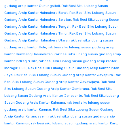
gudang arsip kantor Gunungsitoli
,
Rak Besi Siku Lubang Susun
Gudang Arsip Kantor Halmahera Barat
,
Rak Besi Siku Lubang Susun
Gudang Arsip Kantor Halmahera Selatan
,
Rak Besi Siku Lubang Susun
Gudang Arsip Kantor Halmahera Tengah
,
Rak Besi Siku Lubang Susun
Gudang Arsip Kantor Halmahera Timur
,
Rak Besi Siku Lubang Susun
Gudang Arsip Kantor Halmahera Utara
,
rak besi siku lubang susun
gudang arsip kantor Hulu
,
rak besi siku lubang susun gudang arsip
kantor Humbang Hasundutan
,
rak besi siku lubang susun gudang arsip
kantor Indragiri Hilir
,
rak besi siku lubang susun gudang arsip kantor
Indragiri Hulu
,
Rak Besi Siku Lubang Susun Gudang Arsip Kantor Intan
Jaya
,
Rak Besi Siku Lubang Susun Gudang Arsip Kantor Jayapura
,
Rak
Besi Siku Lubang Susun Gudang Arsip Kantor Jayawijaya
,
Rak Besi
Siku Lubang Susun Gudang Arsip Kantor Jembrana
,
Rak Besi Siku
Lubang Susun Gudang Arsip Kantor Jeneponto
,
Rak Besi Siku Lubang
Susun Gudang Arsip Kantor Kaimana
,
rak besi siku lubang susun
gudang arsip kantor Kampar
,
Rak Besi Siku Lubang Susun Gudang
Arsip Kantor Karangasem
,
rak besi siku lubang susun gudang arsip
kantor Karimun
,
rak besi siku lubang susun gudang arsip kantor Karo
,