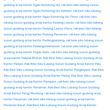
gudang arsip kantor Ogan Komering Ulu
,
rak besi siku lubang susun
gudang arsip kantor Ogan Komering Ulu Selatan
,
rak besi siku lubang
susun gudang arsip kantor Ogan Komering Ulu Timur
,
rak besi siku
lubang susun gudang arsip kantor Padang Lawas
,
rak besi siku lubang
susun gudang arsip kantor Padang Lawas Utara
,
rak besi siku lubang
susun gudang arsip kantor Padang Pariaman
,
rak besi siku lubang
susun gudang arsip kantor Padangpanjang
,
rak besi siku lubang susun
gudang arsip kantor Padangsidempuan
,
rak besi siku lubang susun
gudang arsip kantor Pagar Alam
,
rak besi siku lubang susun gudang
arsip kantor Pakpak Bharat
,
Rak Besi Siku Lubang Susun Gudang Arsip
Kantor Palopo
,
Rak Besi Siku Lubang Susun Gudang Arsip Kantor Palu
,
Rak Besi Siku Lubang Susun Gudang Arsip Kantor Pangkajene
,
Rak Besi
Siku Lubang Susun Gudang Arsip Kantor Paniai
,
Rak Besi Siku Lubang
Susun Gudang Arsip Kantor Parepare
,
rak besi siku lubang susun
gudang arsip kantor Pariaman
,
Rak Besi Siku Lubang Susun Gudang
Arsip Kantor Parigi Moutong
,
rak besi siku lubang susun gudang arsip
kantor Pasaman
,
rak besi siku lubang susun gudang arsip kantor
Pasaman Barat
,
Rak Besi Siku Lubang Susun Gudang Arsip Kantor