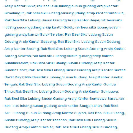
Arsip Kantor Sikka
,
rak besi siku lubang susun gudang arsip kantor
Simalungun
,
rak besi siku lubang susun gudang arsip kantor Simeulue
,
Rak Besi Siku Lubang Susun Gudang Arsip Kantor Sinjai
,
rak besi siku
lubang susun gudang arsip kantor Solok
,
rak besi siku lubang susun
gudang arsip kantor Solok Selatan
,
Rak Besi Siku Lubang Susun
Gudang Arsip Kantor Soppeng
,
Rak Besi Siku Lubang Susun Gudang
Arsip Kantor Sorong
,
Rak Besi Siku Lubang Susun Gudang Arsip Kantor
Sorong Selatan
,
rak besi siku lubang susun gudang arsip kantor
Subulussalam
,
Rak Besi Siku Lubang Susun Gudang Arsip Kantor
Sumba Barat
,
Rak Besi Siku Lubang Susun Gudang Arsip Kantor Sumba
Barat Daya
,
Rak Besi Siku Lubang Susun Gudang Arsip Kantor Sumba
Tengah
,
Rak Besi Siku Lubang Susun Gudang Arsip Kantor Sumba
Timur
,
Rak Besi Siku Lubang Susun Gudang Arsip Kantor Sumbawa
,
Rak Besi Siku Lubang Susun Gudang Arsip Kantor Sumbawa Barat
,
rak
besi siku lubang susun gudang arsip kantor Sungaipenuh
,
Rak Besi
Siku Lubang Susun Gudang Arsip Kantor Supiori
,
Rak Besi Siku Lubang
Susun Gudang Arsip Kantor Tabanan
,
Rak Besi Siku Lubang Susun
Gudang Arsip Kantor Takalar
,
Rak Besi Siku Lubang Susun Gudang