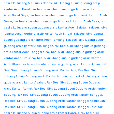
besi siku lubang 5 susun
,
rak besi siku lubang susun gudang arsip
kantor Aceh Barat
,
rak besi siku lubang susun gudang arsip kantor
Aceh Barat Daya
,
rak besi siku lubang susun gudang arsip kantor Aceh
Besar
,
rak besi siku lubang susun gudang arsip kantor Aceh Jaya
,
rak
besi siku lubang susun gudang arsip kantor Aceh Selatan
,
rak besi siku
lubang susun gudang arsip kantor Aceh Singkil
,
rak besi siku lubang
susun gudang arsip kantor Aceh Tamiang
,
rak besi siku lubang susun
gudang arsip kantor Aceh Tengah
,
rak besi siku lubang susun gudang
arsip kantor Aceh Tenggara
,
rak besi siku lubang susun gudang arsip
kantor Aceh Timur
,
rak besi siku lubang susun gudang arsip kantor
Aceh Utara
,
rak besi siku lubang susun gudang arsip kantor Agam
,
Rak
Besi Siku Lubang Susun Gudang Arsip Kantor Alor
,
Rak Besi Siku
Lubang Susun Gudang Arsip Kantor Ambon
,
rak besi siku lubang susun
gudang arsip kantor Asahan
,
Rak Besi Siku Lubang Susun Gudang
Arsip Kantor Asmat
,
Rak Besi Siku Lubang Susun Gudang Arsip Kantor
Badung
,
Rak Besi Siku Lubang Susun Gudang Arsip Kantor Banggai
,
Rak Besi Siku Lubang Susun Gudang Arsip Kantor Banggai Kepulauan
,
Rak Besi Siku Lubang Susun Gudang Arsip Kantor Banggai Laut
,
rak
besi siku lubang susun gudang arsip kantor Bangka
,
rak besi siku