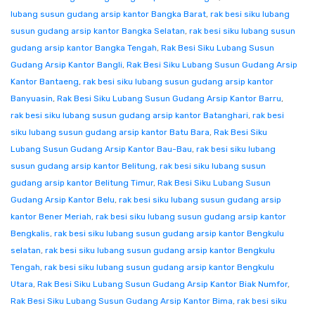
lubang susun gudang arsip kantor Bangka Barat
,
rak besi siku lubang
susun gudang arsip kantor Bangka Selatan
,
rak besi siku lubang susun
gudang arsip kantor Bangka Tengah
,
Rak Besi Siku Lubang Susun
Gudang Arsip Kantor Bangli
,
Rak Besi Siku Lubang Susun Gudang Arsip
Kantor Bantaeng
,
rak besi siku lubang susun gudang arsip kantor
Banyuasin
,
Rak Besi Siku Lubang Susun Gudang Arsip Kantor Barru
,
rak besi siku lubang susun gudang arsip kantor Batanghari
,
rak besi
siku lubang susun gudang arsip kantor Batu Bara
,
Rak Besi Siku
Lubang Susun Gudang Arsip Kantor Bau-Bau
,
rak besi siku lubang
susun gudang arsip kantor Belitung
,
rak besi siku lubang susun
gudang arsip kantor Belitung Timur
,
Rak Besi Siku Lubang Susun
Gudang Arsip Kantor Belu
,
rak besi siku lubang susun gudang arsip
kantor Bener Meriah
,
rak besi siku lubang susun gudang arsip kantor
Bengkalis
,
rak besi siku lubang susun gudang arsip kantor Bengkulu
selatan
,
rak besi siku lubang susun gudang arsip kantor Bengkulu
Tengah
,
rak besi siku lubang susun gudang arsip kantor Bengkulu
Utara
,
Rak Besi Siku Lubang Susun Gudang Arsip Kantor Biak Numfor
,
Rak Besi Siku Lubang Susun Gudang Arsip Kantor Bima
,
rak besi siku