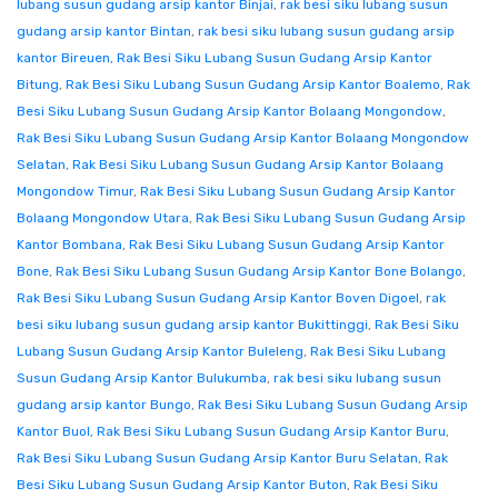
lubang susun gudang arsip kantor Binjai
,
rak besi siku lubang susun
gudang arsip kantor Bintan
,
rak besi siku lubang susun gudang arsip
kantor Bireuen
,
Rak Besi Siku Lubang Susun Gudang Arsip Kantor
Bitung
,
Rak Besi Siku Lubang Susun Gudang Arsip Kantor Boalemo
,
Rak
Besi Siku Lubang Susun Gudang Arsip Kantor Bolaang Mongondow
,
Rak Besi Siku Lubang Susun Gudang Arsip Kantor Bolaang Mongondow
Selatan
,
Rak Besi Siku Lubang Susun Gudang Arsip Kantor Bolaang
Mongondow Timur
,
Rak Besi Siku Lubang Susun Gudang Arsip Kantor
Bolaang Mongondow Utara
,
Rak Besi Siku Lubang Susun Gudang Arsip
Kantor Bombana
,
Rak Besi Siku Lubang Susun Gudang Arsip Kantor
Bone
,
Rak Besi Siku Lubang Susun Gudang Arsip Kantor Bone Bolango
,
Rak Besi Siku Lubang Susun Gudang Arsip Kantor Boven Digoel
,
rak
besi siku lubang susun gudang arsip kantor Bukittinggi
,
Rak Besi Siku
Lubang Susun Gudang Arsip Kantor Buleleng
,
Rak Besi Siku Lubang
Susun Gudang Arsip Kantor Bulukumba
,
rak besi siku lubang susun
gudang arsip kantor Bungo
,
Rak Besi Siku Lubang Susun Gudang Arsip
Kantor Buol
,
Rak Besi Siku Lubang Susun Gudang Arsip Kantor Buru
,
Rak Besi Siku Lubang Susun Gudang Arsip Kantor Buru Selatan
,
Rak
Besi Siku Lubang Susun Gudang Arsip Kantor Buton
,
Rak Besi Siku