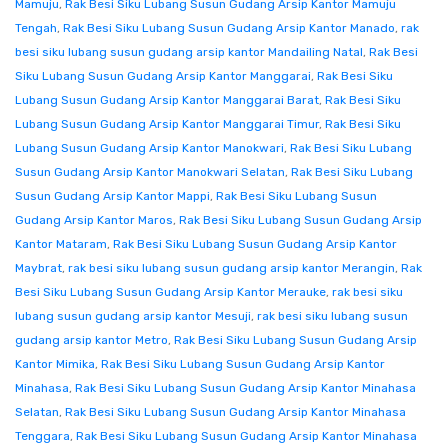
Mamuju
,
Rak Besi Siku Lubang Susun Gudang Arsip Kantor Mamuju
Tengah
,
Rak Besi Siku Lubang Susun Gudang Arsip Kantor Manado
,
rak
besi siku lubang susun gudang arsip kantor Mandailing Natal
,
Rak Besi
Siku Lubang Susun Gudang Arsip Kantor Manggarai
,
Rak Besi Siku
Lubang Susun Gudang Arsip Kantor Manggarai Barat
,
Rak Besi Siku
Lubang Susun Gudang Arsip Kantor Manggarai Timur
,
Rak Besi Siku
Lubang Susun Gudang Arsip Kantor Manokwari
,
Rak Besi Siku Lubang
Susun Gudang Arsip Kantor Manokwari Selatan
,
Rak Besi Siku Lubang
Susun Gudang Arsip Kantor Mappi
,
Rak Besi Siku Lubang Susun
Gudang Arsip Kantor Maros
,
Rak Besi Siku Lubang Susun Gudang Arsip
Kantor Mataram
,
Rak Besi Siku Lubang Susun Gudang Arsip Kantor
Maybrat
,
rak besi siku lubang susun gudang arsip kantor Merangin
,
Rak
Besi Siku Lubang Susun Gudang Arsip Kantor Merauke
,
rak besi siku
lubang susun gudang arsip kantor Mesuji
,
rak besi siku lubang susun
gudang arsip kantor Metro
,
Rak Besi Siku Lubang Susun Gudang Arsip
Kantor Mimika
,
Rak Besi Siku Lubang Susun Gudang Arsip Kantor
Minahasa
,
Rak Besi Siku Lubang Susun Gudang Arsip Kantor Minahasa
Selatan
,
Rak Besi Siku Lubang Susun Gudang Arsip Kantor Minahasa
Tenggara
,
Rak Besi Siku Lubang Susun Gudang Arsip Kantor Minahasa