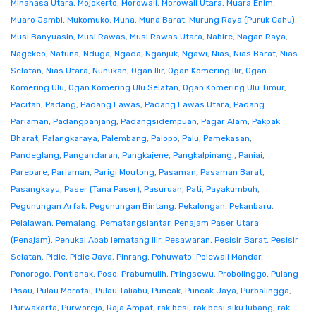
Minahasa Utara
,
Mojokerto
,
Morowali
,
Morowali Utara
,
Muara Enim
,
Muaro Jambi
,
Mukomuko
,
Muna
,
Muna Barat
,
Murung Raya (Puruk Cahu)
,
Musi Banyuasin
,
Musi Rawas
,
Musi Rawas Utara
,
Nabire
,
Nagan Raya
,
Nagekeo
,
Natuna
,
Nduga
,
Ngada
,
Nganjuk
,
Ngawi
,
Nias
,
Nias Barat
,
Nias
Selatan
,
Nias Utara
,
Nunukan
,
Ogan Ilir
,
Ogan Komering Ilir
,
Ogan
Komering Ulu
,
Ogan Komering Ulu Selatan
,
Ogan Komering Ulu Timur
,
Pacitan
,
Padang
,
Padang Lawas
,
Padang Lawas Utara
,
Padang
Pariaman
,
Padangpanjang
,
Padangsidempuan
,
Pagar Alam
,
Pakpak
Bharat
,
Palangkaraya
,
Palembang
,
Palopo
,
Palu
,
Pamekasan
,
Pandeglang
,
Pangandaran
,
Pangkajene
,
Pangkalpinang.
,
Paniai
,
Parepare
,
Pariaman
,
Parigi Moutong
,
Pasaman
,
Pasaman Barat
,
Pasangkayu
,
Paser (Tana Paser)
,
Pasuruan
,
Pati
,
Payakumbuh
,
Pegunungan Arfak
,
Pegunungan Bintang
,
Pekalongan
,
Pekanbaru
,
Pelalawan
,
Pemalang
,
Pematangsiantar
,
Penajam Paser Utara
(Penajam)
,
Penukal Abab lematang Ilir
,
Pesawaran
,
Pesisir Barat
,
Pesisir
Selatan
,
Pidie
,
Pidie Jaya
,
Pinrang
,
Pohuwato
,
Polewali Mandar
,
Ponorogo
,
Pontianak
,
Poso
,
Prabumulih
,
Pringsewu
,
Probolinggo
,
Pulang
Pisau
,
Pulau Morotai
,
Pulau Taliabu
,
Puncak
,
Puncak Jaya
,
Purbalingga
,
Purwakarta
,
Purworejo
,
Raja Ampat
,
rak besi
,
rak besi siku lubang
,
rak