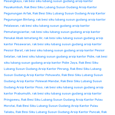
Pasangkayu
,
rak besi siku lubang susun gudang arsip kantor
Payakumbuh
,
Rak Besi Siku Lubang Susun Gudang Arsip Kantor
Pegunungan Arfak
,
Rak Besi Siku Lubang Susun Gudang Arsip Kantor
Pegunungan Bintang
,
rak besi siku lubang susun gudang arsip kantor
Pelalawan
,
rak besi siku lubang susun gudang arsip kantor
Pematangsiantar
,
rak besi siku lubang susun gudang arsip kantor
Penukal Abab lematang Ilir
,
rak besi siku lubang susun gudang arsip
kantor Pesawaran
,
rak besi siku lubang susun gudang arsip kantor
Pesisir Barat
,
rak besi siku lubang susun gudang arsip kantor Pesisir
Selatan
,
rak besi siku lubang susun gudang arsip kantor Pidie
,
rak besi
siku lubang susun gudang arsip kantor Pidie Jaya
,
Rak Besi Siku
Lubang Susun Gudang Arsip Kantor Pinrang
,
Rak Besi Siku Lubang
Susun Gudang Arsip Kantor Pohuwato
,
Rak Besi Siku Lubang Susun
Gudang Arsip Kantor Polewali Mandar
,
Rak Besi Siku Lubang Susun
Gudang Arsip Kantor Poso
,
rak besi siku lubang susun gudang arsip
kantor Prabumulih
,
rak besi siku lubang susun gudang arsip kantor
Pringsewu
,
Rak Besi Siku Lubang Susun Gudang Arsip Kantor Pulau
Morotai
,
Rak Besi Siku Lubang Susun Gudang Arsip Kantor Pulau
Taliabu
,
Rak Besi Siku Lubang Susun Gudang Arsip Kantor Puncak
,
Rak