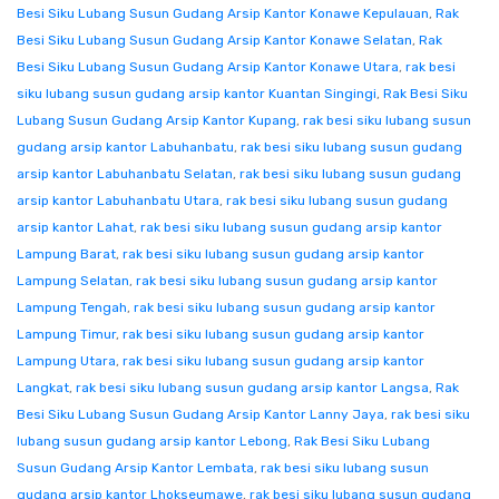
Besi Siku Lubang Susun Gudang Arsip Kantor Konawe Kepulauan
,
Rak
Besi Siku Lubang Susun Gudang Arsip Kantor Konawe Selatan
,
Rak
Besi Siku Lubang Susun Gudang Arsip Kantor Konawe Utara
,
rak besi
siku lubang susun gudang arsip kantor Kuantan Singingi
,
Rak Besi Siku
Lubang Susun Gudang Arsip Kantor Kupang
,
rak besi siku lubang susun
gudang arsip kantor Labuhanbatu
,
rak besi siku lubang susun gudang
arsip kantor Labuhanbatu Selatan
,
rak besi siku lubang susun gudang
arsip kantor Labuhanbatu Utara
,
rak besi siku lubang susun gudang
arsip kantor Lahat
,
rak besi siku lubang susun gudang arsip kantor
Lampung Barat
,
rak besi siku lubang susun gudang arsip kantor
Lampung Selatan
,
rak besi siku lubang susun gudang arsip kantor
Lampung Tengah
,
rak besi siku lubang susun gudang arsip kantor
Lampung Timur
,
rak besi siku lubang susun gudang arsip kantor
Lampung Utara
,
rak besi siku lubang susun gudang arsip kantor
Langkat
,
rak besi siku lubang susun gudang arsip kantor Langsa
,
Rak
Besi Siku Lubang Susun Gudang Arsip Kantor Lanny Jaya
,
rak besi siku
lubang susun gudang arsip kantor Lebong
,
Rak Besi Siku Lubang
Susun Gudang Arsip Kantor Lembata
,
rak besi siku lubang susun
gudang arsip kantor Lhokseumawe
,
rak besi siku lubang susun gudang