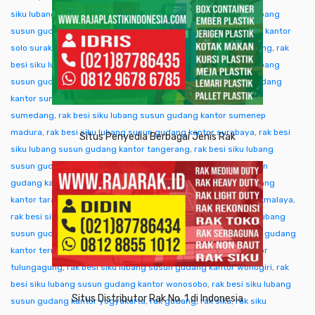
siku lubang susun gudang kantor singkawang
,
rak besi siku lubang
susun gudang kantor sofifi
,
rak besi siku lubang susun gudang kantor
solo surakarta
,
rak besi siku lubang susun gudang kantor sorong
,
rak
besi siku lubang susun gudang kantor subang
,
rak besi siku lubang
susun gudang kantor sukabumi
,
rak besi siku lubang susun gudang
kantor sumba ntt
,
rak besi siku lubang susun gudang kantor
sumedang
,
rak besi siku lubang susun gudang kantor sumenep
madura
,
rak besi siku lubang susun gudang kantor surabaya
,
rak besi
Situs Penyedia Berbagai Jenis Rak
siku lubang susun gudang kantor tangerang
,
rak besi siku lubang
susun gudang kantor tangjung selor
,
rak besi siku lubang susun
gudang kantor tanjungpinang
,
rak besi siku lubang susun gudang
kantor tarakan
,
rak besi siku lubang susun gudang kantor tasikmalaya
,
rak besi siku lubang susun gudang kantor tegal
,
rak besi siku lubang
susun gudang kantor temanggung
,
rak besi siku lubang susun gudang
kantor ternate tidore
,
rak besi siku lubang susun gudang kantor
tulungagung
,
rak besi siku lubang susun gudang kantor wonogiri
,
rak
besi siku lubang susun gudang kantor wonosobo
,
rak besi siku lubang
Situs Distributor Rak No. 1 di Indonesia
susun gudang kantor yogyakarta
,
rak gudang
,
rak siku
,
rak siku