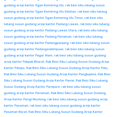
gudang arsip kantor Ogan Komering Ulu
,
rak besi siku lubang susun
gudang arsip kantor Ogan Komering Ulu Selatan
,
rak besi siku lubang
susun gudang arsip kantor Ogan Komering Ulu Timur
,
rak besi siku
lubang susun gudang arsip kantor Padang Lawas
,
rak besi siku lubang
susun gudang arsip kantor Padang Lawas Utara
,
rak besi siku lubang
susun gudang arsip kantor Padang Pariaman
,
rak besi siku lubang
susun gudang arsip kantor Padangpanjang
,
rak besi siku lubang susun
gudang arsip kantor Padangsidempuan
,
rak besi siku lubang susun
gudang arsip kantor Pagar Alam
,
rak besi siku lubang susun gudang
arsip kantor Pakpak Bharat
,
Rak Besi Siku Lubang Susun Gudang Arsip
Kantor Palopo
,
Rak Besi Siku Lubang Susun Gudang Arsip Kantor Palu
,
Rak Besi Siku Lubang Susun Gudang Arsip Kantor Pangkajene
,
Rak Besi
Siku Lubang Susun Gudang Arsip Kantor Paniai
,
Rak Besi Siku Lubang
Susun Gudang Arsip Kantor Parepare
,
rak besi siku lubang susun
gudang arsip kantor Pariaman
,
Rak Besi Siku Lubang Susun Gudang
Arsip Kantor Parigi Moutong
,
rak besi siku lubang susun gudang arsip
kantor Pasaman
,
rak besi siku lubang susun gudang arsip kantor
Pasaman Barat
,
Rak Besi Siku Lubang Susun Gudang Arsip Kantor