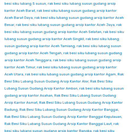
besi siku lubang 5 susun
,
rak besi siku lubang susun gudang arsip
kantor Aceh Barat
,
rak besi siku lubang susun gudang arsip kantor
Aceh Barat Daya
,
rak besi siku lubang susun gudang arsip kantor Aceh
Besar
,
rak besi siku lubang susun gudang arsip kantor Aceh Jaya
,
rak
besi siku lubang susun gudang arsip kantor Aceh Selatan
,
rak besi siku
lubang susun gudang arsip kantor Aceh Singkil
,
rak besi siku lubang
susun gudang arsip kantor Aceh Tamiang
,
rak besi siku lubang susun
gudang arsip kantor Aceh Tengah
,
rak besi siku lubang susun gudang
arsip kantor Aceh Tenggara
,
rak besi siku lubang susun gudang arsip
kantor Aceh Timur
,
rak besi siku lubang susun gudang arsip kantor
Aceh Utara
,
rak besi siku lubang susun gudang arsip kantor Agam
,
Rak
Besi Siku Lubang Susun Gudang Arsip Kantor Alor
,
Rak Besi Siku
Lubang Susun Gudang Arsip Kantor Ambon
,
rak besi siku lubang susun
gudang arsip kantor Asahan
,
Rak Besi Siku Lubang Susun Gudang
Arsip Kantor Asmat
,
Rak Besi Siku Lubang Susun Gudang Arsip Kantor
Badung
,
Rak Besi Siku Lubang Susun Gudang Arsip Kantor Banggai
,
Rak Besi Siku Lubang Susun Gudang Arsip Kantor Banggai Kepulauan
,
Rak Besi Siku Lubang Susun Gudang Arsip Kantor Banggai Laut
,
rak
besi siku lubang susun gudang arsip kantor Bangka
,
rak besi siku