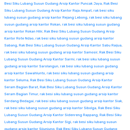
Besi Siku Lubang Susun Gudang Arsip Kantor Puncak Jaya
,
Rak Besi
Siku Lubang Susun Gudang Arsip Kantor Raja Ampat
,
rak besi siku
lubang susun gudang arsip kantor Rejang Lebong
,
rak besi siku lubang
susun gudang arsip kantor Rokan
,
rak besi siku lubang susun gudang
arsip kantor Rokan Hilir
,
Rak Besi Siku Lubang Susun Gudang Arsip
Kantor Rote Ndao
,
rak besi siku lubang susun gudang arsip kantor
Sabang
,
Rak Besi Siku Lubang Susun Gudang Arsip Kantor Sabu Raijua
,
rak besi siku lubang susun gudang arsip kantor Samosir
,
Rak Besi Siku
Lubang Susun Gudang Arsip Kantor Sarmi
,
rak besi siku lubang susun
gudang arsip kantor Sarolangun
,
rak besi siku lubang susun gudang
arsip kantor Sawahlunto
,
rak besi siku lubang susun gudang arsip
kantor Seluma
,
Rak Besi Siku Lubang Susun Gudang Arsip Kantor
Seram Bagian Barat
,
Rak Besi Siku Lubang Susun Gudang Arsip Kantor
Seram Bagian Timur
,
rak besi siku lubang susun gudang arsip kantor
Serdang Bedagai
,
rak besi siku lubang susun gudang arsip kantor Siak
,
rak besi siku lubang susun gudang arsip kantor Sibolga
,
Rak Besi Siku
Lubang Susun Gudang Arsip Kantor Sidenreng Rappang
,
Rak Besi Siku
Lubang Susun Gudang Arsip Kantor Sigi
,
rak besi siku lubang susun
gudang arsip kantor Sijunjung
,
Rak Besi Siku Lubang Susun Gudang