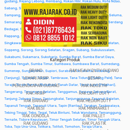
gudang
,
Rejang Lebong
,
Rembang
,
Rokan Hilir
,
Rokan Hulu
,
Rote Ndao
,
Sabang
,
Sabu Raijua
,
Salatiga
,
Samarinda
,
Sambas
,
Samosir
,
Sampang
,
Sanggau
,
Sarmi
,
Sarolangun
,
Sawahlunto
,
Sekadau
,
Seluma
,
Semarang
,
Seram Bagian Barat
,
Seram Bagian Timur
,
Serang
,
Serdang
Bedagai
,
Seruyan (Kuala Pembuang)
,
Siak
,
Sibolga
,
Sidenreng
Rappang
,
Sidoarjo
,
Sigi
,
Sijunjung
,
Sikka
,
Simalungun
,
Simeulue
,
Singkawang
,
Sinjai
,
Sintang
,
Situbondo
,
Sleman
,
Solok
,
Solok Selatan
,
Soppeng
,
Sorong
,
Sorong Selatan
,
Sragen
,
Subang
,
Subulussalam
,
Sukabumi
,
Sukamara
,
Sukoharjo
,
Sumba Barat
,
Sumba Barat Daya
,
Kategori Produk
Sumba Tengah
,
Sumba Timur
,
Sumbawa
,
Sumbawa Barat
,
Sumedang
,
BRAND
RAK HEAVY DUTY GUDANG
Sumenep
,
Sungaipenuh
,
Supiori
,
Surabaya
,
Surakarta
,
Tabalong
(Tanjung)
,
Tabanan
LEMARI ARSIP
,
Takalar
,
Tambrauw
,
Tana Tidung (Tideng Pale)
BESAR
,
Tana
Toraja
,
Tanah Bumbu (Batulicin)
,
Tanah Datar
,
Tanah Laut (Pelaihari)
,
PERLENGKAPAN GUDANG
RAK INDUSTRI
Tangerang
,
Tangerang Selatan
,
Tanggamus
,
Tanjung Jabung Barat
,
RAK ARSIP
RAK LIGHT DUTY
Tanjung Jabung Timur
,
Tanjungbalai
,
Tanjungpinang
,
Tapanuli Selatan
,
RAK BARANG
RAK MEDIUM DUTY
Tapanuli Tengah
,
Tapanuli Utara
,
Tapin (Rantau)
,
Tarakan
,
Tasikmalaya
,
RAK BESI
RAK MINIMARKET
Tebing Tinggi
,
Tebo
,
Tegal
,
Teluk Bintuni
,
Teluk Wondama
,
Temanggung
,
RAK GONDOLA
RAK PALLET
Ternate
,
Tidore Kepulauan
,
Timor Tengah Selatan
,
Timor Tengah Utara
,
RAK GUDANG
RAK PLASTIK
Toba
,
Tojo Una-Una
,
Tolikara
,
Tolitoli
,
Tomohon
,
Toraja Utara
,