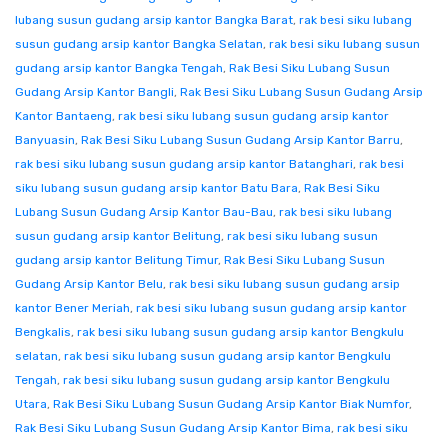
lubang susun gudang arsip kantor Bangka Barat
,
rak besi siku lubang
susun gudang arsip kantor Bangka Selatan
,
rak besi siku lubang susun
gudang arsip kantor Bangka Tengah
,
Rak Besi Siku Lubang Susun
Gudang Arsip Kantor Bangli
,
Rak Besi Siku Lubang Susun Gudang Arsip
Kantor Bantaeng
,
rak besi siku lubang susun gudang arsip kantor
Banyuasin
,
Rak Besi Siku Lubang Susun Gudang Arsip Kantor Barru
,
rak besi siku lubang susun gudang arsip kantor Batanghari
,
rak besi
siku lubang susun gudang arsip kantor Batu Bara
,
Rak Besi Siku
Lubang Susun Gudang Arsip Kantor Bau-Bau
,
rak besi siku lubang
susun gudang arsip kantor Belitung
,
rak besi siku lubang susun
gudang arsip kantor Belitung Timur
,
Rak Besi Siku Lubang Susun
Gudang Arsip Kantor Belu
,
rak besi siku lubang susun gudang arsip
kantor Bener Meriah
,
rak besi siku lubang susun gudang arsip kantor
Bengkalis
,
rak besi siku lubang susun gudang arsip kantor Bengkulu
selatan
,
rak besi siku lubang susun gudang arsip kantor Bengkulu
Tengah
,
rak besi siku lubang susun gudang arsip kantor Bengkulu
Utara
,
Rak Besi Siku Lubang Susun Gudang Arsip Kantor Biak Numfor
,
Rak Besi Siku Lubang Susun Gudang Arsip Kantor Bima
,
rak besi siku