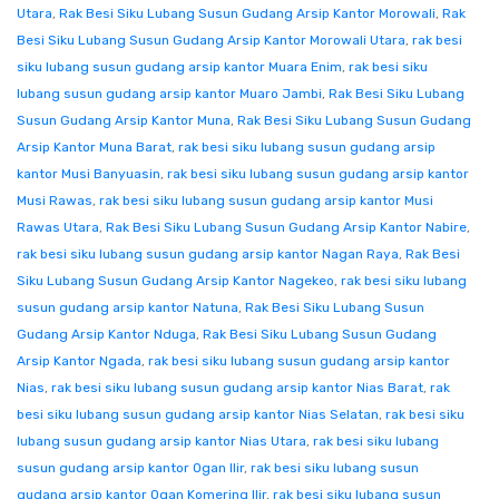
Utara
,
Rak Besi Siku Lubang Susun Gudang Arsip Kantor Morowali
,
Rak
Besi Siku Lubang Susun Gudang Arsip Kantor Morowali Utara
,
rak besi
siku lubang susun gudang arsip kantor Muara Enim
,
rak besi siku
lubang susun gudang arsip kantor Muaro Jambi
,
Rak Besi Siku Lubang
Susun Gudang Arsip Kantor Muna
,
Rak Besi Siku Lubang Susun Gudang
Arsip Kantor Muna Barat
,
rak besi siku lubang susun gudang arsip
kantor Musi Banyuasin
,
rak besi siku lubang susun gudang arsip kantor
Musi Rawas
,
rak besi siku lubang susun gudang arsip kantor Musi
Rawas Utara
,
Rak Besi Siku Lubang Susun Gudang Arsip Kantor Nabire
,
rak besi siku lubang susun gudang arsip kantor Nagan Raya
,
Rak Besi
Siku Lubang Susun Gudang Arsip Kantor Nagekeo
,
rak besi siku lubang
susun gudang arsip kantor Natuna
,
Rak Besi Siku Lubang Susun
Gudang Arsip Kantor Nduga
,
Rak Besi Siku Lubang Susun Gudang
Arsip Kantor Ngada
,
rak besi siku lubang susun gudang arsip kantor
Nias
,
rak besi siku lubang susun gudang arsip kantor Nias Barat
,
rak
besi siku lubang susun gudang arsip kantor Nias Selatan
,
rak besi siku
lubang susun gudang arsip kantor Nias Utara
,
rak besi siku lubang
susun gudang arsip kantor Ogan Ilir
,
rak besi siku lubang susun
gudang arsip kantor Ogan Komering Ilir
,
rak besi siku lubang susun