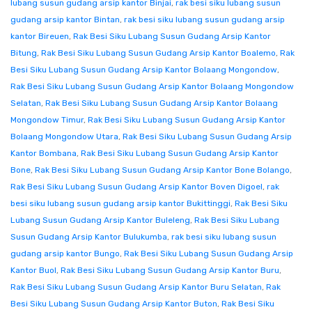
lubang susun gudang arsip kantor Binjai
,
rak besi siku lubang susun
gudang arsip kantor Bintan
,
rak besi siku lubang susun gudang arsip
kantor Bireuen
,
Rak Besi Siku Lubang Susun Gudang Arsip Kantor
Bitung
,
Rak Besi Siku Lubang Susun Gudang Arsip Kantor Boalemo
,
Rak
Besi Siku Lubang Susun Gudang Arsip Kantor Bolaang Mongondow
,
Rak Besi Siku Lubang Susun Gudang Arsip Kantor Bolaang Mongondow
Selatan
,
Rak Besi Siku Lubang Susun Gudang Arsip Kantor Bolaang
Mongondow Timur
,
Rak Besi Siku Lubang Susun Gudang Arsip Kantor
Bolaang Mongondow Utara
,
Rak Besi Siku Lubang Susun Gudang Arsip
Kantor Bombana
,
Rak Besi Siku Lubang Susun Gudang Arsip Kantor
Bone
,
Rak Besi Siku Lubang Susun Gudang Arsip Kantor Bone Bolango
,
Rak Besi Siku Lubang Susun Gudang Arsip Kantor Boven Digoel
,
rak
besi siku lubang susun gudang arsip kantor Bukittinggi
,
Rak Besi Siku
Lubang Susun Gudang Arsip Kantor Buleleng
,
Rak Besi Siku Lubang
Susun Gudang Arsip Kantor Bulukumba
,
rak besi siku lubang susun
gudang arsip kantor Bungo
,
Rak Besi Siku Lubang Susun Gudang Arsip
Kantor Buol
,
Rak Besi Siku Lubang Susun Gudang Arsip Kantor Buru
,
Rak Besi Siku Lubang Susun Gudang Arsip Kantor Buru Selatan
,
Rak
Besi Siku Lubang Susun Gudang Arsip Kantor Buton
,
Rak Besi Siku