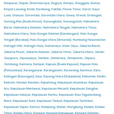
Denpasar
,
Depok
,
Dharmasraya
,
Dogiyai
,
Dompu
,
Donggala
,
Dumai
,
Empat Lawang
,
Ende
,
Enrekang
,
Fakfak
,
Flores Timur
,
Garut
,
Gayo
Lues
,
Gianyar
,
Gorontalo
,
Gorontalo Utara
,
Gowa
,
Gresik
,
Grobogan
,
Gunung Mas (Kuala Kurun)
,
Gunungkidul
,
Gunungsitoli
,
Halmahera
Barat
,
Halmahera Selatan
,
Halmahera Tengah
,
Halmahera Timur
,
Halmahera Utara
,
Hulu Sungai Selatan (Kandangan)
,
Hulu Sungai
Tengah (Barabai)
,
Hulu Sungai Utara (Amuntai)
,
Humbang Hasundutan
,
Indragiri Hilir
,
Indragiri Hulu
,
Indramayu
,
Intan Jaya
,
Jakarta Barat
,
Jakarta Pusat
,
Jakarta Selatan
,
Jakarta Timur
,
Jakarta Utara
,
Jambi
,
Jayapura
,
Jayawijaya
,
Jember
,
Jembrana
,
Jeneponto
,
Jepara
,
Jombang
,
Kaimana
,
Kampar
,
Kapuas (Kuala Kapuas)
,
Kapuas Hulu
(Putussibau)
,
Karanganyar
,
Karangasem
,
Karawang
,
Karimun
,
Karo
,
Katingan (Kasongan)
,
Kaur
,
Kayong Utara (Sukadana)
,
Kebumen
,
Kediri
,
Keerom
,
Kendal
,
Kendari
,
Kepahiang
,
Kepulauan Anambas
,
Kepulauan
Aru
,
Kepulauan Mentawai
,
Kepulauan Meranti
,
Kepulauan Sangihe
,
Kepulauan Selayar
,
Kepulauan Seribu
,
Kepulauan Siau Tagulandang
Biaro
,
Kepulauan Sula
,
Kepulauan Talaud
,
Kepulauan Tanimbar
,
Kepulauan Yapen
,
Kerinci
,
Ketapang
,
Klaten
,
Klungkung
,
Kolaka
,
Kolaka
Timur
,
Kolaka Utara
,
Konawe
,
Konawe Kepulauan
,
Konawe Selatan
,