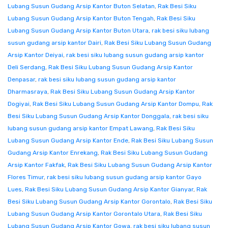
Lubang Susun Gudang Arsip Kantor Buton Selatan
,
Rak Besi Siku
Lubang Susun Gudang Arsip Kantor Buton Tengah
,
Rak Besi Siku
Lubang Susun Gudang Arsip Kantor Buton Utara
,
rak besi siku lubang
susun gudang arsip kantor Dairi
,
Rak Besi Siku Lubang Susun Gudang
Arsip Kantor Deiyai
,
rak besi siku lubang susun gudang arsip kantor
Deli Serdang
,
Rak Besi Siku Lubang Susun Gudang Arsip Kantor
Denpasar
,
rak besi siku lubang susun gudang arsip kantor
Dharmasraya
,
Rak Besi Siku Lubang Susun Gudang Arsip Kantor
Dogiyai
,
Rak Besi Siku Lubang Susun Gudang Arsip Kantor Dompu
,
Rak
Besi Siku Lubang Susun Gudang Arsip Kantor Donggala
,
rak besi siku
lubang susun gudang arsip kantor Empat Lawang
,
Rak Besi Siku
Lubang Susun Gudang Arsip Kantor Ende
,
Rak Besi Siku Lubang Susun
Gudang Arsip Kantor Enrekang
,
Rak Besi Siku Lubang Susun Gudang
Arsip Kantor Fakfak
,
Rak Besi Siku Lubang Susun Gudang Arsip Kantor
Flores Timur
,
rak besi siku lubang susun gudang arsip kantor Gayo
Lues
,
Rak Besi Siku Lubang Susun Gudang Arsip Kantor Gianyar
,
Rak
Besi Siku Lubang Susun Gudang Arsip Kantor Gorontalo
,
Rak Besi Siku
Lubang Susun Gudang Arsip Kantor Gorontalo Utara
,
Rak Besi Siku
Lubang Susun Gudang Arsip Kantor Gowa
,
rak besi siku lubang susun