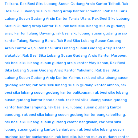
Tolikara
,
Rak Besi Siku Lubang Susun Gudang Arsip Kantor Tolitoli
,
Rak
Besi Siku Lubang Susun Gudang Arsip Kantor Tomohon
,
Rak Besi Siku
Lubang Susun Gudang Arsip Kantor Toraja Utara
,
Rak Besi Siku Lubang
Susun Gudang Arsip Kantor Tual
,
rak besi siku lubang susun gudang
arsip kantor Tulang Bawang
,
rak besi siku lubang susun gudang arsip
kantor Tulang Bawang Barat
,
Rak Besi Siku Lubang Susun Gudang
Arsip Kantor Wajo
,
Rak Besi Siku Lubang Susun Gudang Arsip Kantor
Wakatobi
,
Rak Besi Siku Lubang Susun Gudang Arsip Kantor Waropen
,
rak besi siku lubang susun gudang arsip kantor Way Kanan
,
Rak Besi
Siku Lubang Susun Gudang Arsip Kantor Yahukimo
,
Rak Besi Siku
Lubang Susun Gudang Arsip Kantor Yalimo
,
rak besi siku lubang susun
gudang kantor
,
rak besi siku lubang susun gudang kantor ambon
,
rak
besi siku lubang susun gudang kantor balikpapan
,
rak besi siku lubang
susun gudang kantor banda aceh
,
rak besi siku lubang susun gudang
kantor bandar lampung
,
rak besi siku lubang susun gudang kantor
bandung
,
rak besi siku lubang susun gudang kantor bangka belitung
,
rak besi siku lubang susun gudang kantor bangkalan
,
rak besi siku
lubang susun gudang kantor banjarbaru
,
rak besi siku lubang susun
gudang kantor banjarmasin
,
rak besi siku lubang susun gudang kantor