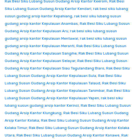
Rak Besi Siku Lubang Susun Gudang Arsip Kantor Keerom
,
Rak Besi
Siku Lubang Susun Gudang Arsip Kantor Kendari
,
rak besi siku lubang
susun gudang arsip kantor Kepahiang
,
rak besi siku lubang susun
gudang arsip kantor Kepulauan Anambas
,
Rak Besi Siku Lubang Susun
Gudang Arsip Kantor Kepulauan Aru
,
rak besi siku lubang susun
gudang arsip kantor Kepulauan Mentawai
,
rak besi siku lubang susun
gudang arsip kantor Kepulauan Meranti
,
Rak Besi Siku Lubang Susun
Gudang Arsip Kantor Kepulauan Sangihe
,
Rak Besi Siku Lubang Susun
Gudang Arsip Kantor Kepulauan Selayar
,
Rak Besi Siku Lubang Susun
Gudang Arsip Kantor Kepulauan Siau Tagulandang Biaro
,
Rak Besi Siku
Lubang Susun Gudang Arsip Kantor Kepulauan Sula
,
Rak Besi Siku
Lubang Susun Gudang Arsip Kantor Kepulauan Talaud
,
Rak Besi Siku
Lubang Susun Gudang Arsip Kantor Kepulauan Tanimbar
,
Rak Besi Siku
Lubang Susun Gudang Arsip Kantor Kepulauan Yapen
,
rak besi siku
lubang susun gudang arsip kantor Kerinci
,
Rak Besi Siku Lubang Susun
Gudang Arsip Kantor Klungkung
,
Rak Besi Siku Lubang Susun Gudang
Arsip Kantor Kolaka
,
Rak Besi Siku Lubang Susun Gudang Arsip Kantor
Kolaka Timur
,
Rak Besi Siku Lubang Susun Gudang Arsip Kantor Kolaka
Utara
,
Rak Besi Siku Lubang Susun Gudang Arsip Kantor Konawe
,
Rak