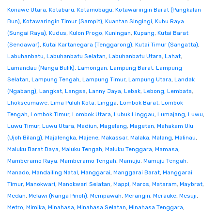
Konawe Utara
,
Kotabaru
,
Kotamobagu
,
Kotawaringin Barat (Pangkalan
Bun)
,
Kotawaringin Timur (Sampit)
,
Kuantan Singingi
,
Kubu Raya
(Sungai Raya)
,
Kudus
,
Kulon Progo
,
Kuningan
,
Kupang
,
Kutai Barat
(Sendawar)
,
Kutai Kartanegara (Tenggarong)
,
Kutai Timur (Sangatta)
,
Labuhanbatu
,
Labuhanbatu Selatan
,
Labuhanbatu Utara
,
Lahat
,
Lamandau (Nanga Bulik)
,
Lamongan
,
Lampung Barat
,
Lampung
Selatan
,
Lampung Tengah
,
Lampung Timur
,
Lampung Utara
,
Landak
(Ngabang)
,
Langkat
,
Langsa
,
Lanny Jaya
,
Lebak
,
Lebong
,
Lembata
,
Lhokseumawe
,
Lima Puluh Kota
,
Lingga
,
Lombok Barat
,
Lombok
Tengah
,
Lombok Timur
,
Lombok Utara
,
Lubuk Linggau
,
Lumajang
,
Luwu
,
Luwu Timur
,
Luwu Utara
,
Madiun
,
Magelang
,
Magetan
,
Mahakam Ulu
(Ujoh Bilang)
,
Majalengka
,
Majene
,
Makassar
,
Malaka
,
Malang
,
Malinau
,
Maluku Barat Daya
,
Maluku Tengah
,
Maluku Tenggara
,
Mamasa
,
Mamberamo Raya
,
Mamberamo Tengah
,
Mamuju
,
Mamuju Tengah
,
Manado
,
Mandailing Natal
,
Manggarai
,
Manggarai Barat
,
Manggarai
Timur
,
Manokwari
,
Manokwari Selatan
,
Mappi
,
Maros
,
Mataram
,
Maybrat
,
Medan
,
Melawi (Nanga Pinoh)
,
Mempawah
,
Merangin
,
Merauke
,
Mesuji
,
Metro
,
Mimika
,
Minahasa
,
Minahasa Selatan
,
Minahasa Tenggara
,