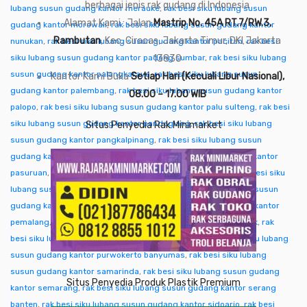
berbagai jenis rak gudang di Indonesia
lubang susun gudang kantor merauke
,
rak besi siku lubang susun
Alamat Kami : Jalan
Mastrip No. 45A RT.7/RW.3,
gudang kantor morowali
,
rak besi siku lubang susun gudang kantor
Rambutan
, Kec. Ciracas, Jakarta Timur, DKI Jakarta
nunukan
,
rak besi siku lubang susun gudang kantor pacitan
,
rak besi
siku lubang susun gudang kantor padang sumbar
13830
,
rak besi siku lubang
susun gudang kantor palangkaraya
,
rak besi siku lubang susun
Kantor Kami Buka
Setiap Hari (Kecuali Libur Nasional),
gudang kantor palembang
,
rak besi siku lubang susun gudang kantor
08.00 – 17.00 WIB
palopo
,
rak besi siku lubang susun gudang kantor palu sulteng
,
rak besi
siku lubang susun gudang kantor pandeglang
,
rak besi siku lubang
Situs Penyedia Rak Minimarket
susun gudang kantor pangkalpinang
,
rak besi siku lubang susun
gudang kantor pare-pare
,
rak besi siku lubang susun gudang kantor
pasuruan
,
rak besi siku lubang susun gudang kantor pati
,
rak besi siku
lubang susun gudang kantor pekalongan
,
rak besi siku lubang susun
gudang kantor pekanbaru
,
rak besi siku lubang susun gudang kantor
pemalang
,
rak besi siku lubang susun gudang kantor pontianak
,
rak
besi siku lubang susun gudang kantor purwakarta
,
rak besi siku lubang
susun gudang kantor purwokerto banyumas
,
rak besi siku lubang
susun gudang kantor samarinda
,
rak besi siku lubang susun gudang
Situs Penyedia Produk Plastik Premium
kantor semarang
,
rak besi siku lubang susun gudang kantor serang
banten
,
rak besi siku lubang susun gudang kantor sidoarjo
,
rak besi