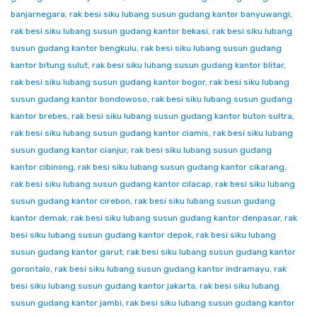
banjarnegara
,
rak besi siku lubang susun gudang kantor banyuwangi
,
rak besi siku lubang susun gudang kantor bekasi
,
rak besi siku lubang
susun gudang kantor bengkulu
,
rak besi siku lubang susun gudang
kantor bitung sulut
,
rak besi siku lubang susun gudang kantor blitar
,
rak besi siku lubang susun gudang kantor bogor
,
rak besi siku lubang
susun gudang kantor bondowoso
,
rak besi siku lubang susun gudang
kantor brebes
,
rak besi siku lubang susun gudang kantor buton sultra
,
rak besi siku lubang susun gudang kantor ciamis
,
rak besi siku lubang
susun gudang kantor cianjur
,
rak besi siku lubang susun gudang
kantor cibinong
,
rak besi siku lubang susun gudang kantor cikarang
,
rak besi siku lubang susun gudang kantor cilacap
,
rak besi siku lubang
susun gudang kantor cirebon
,
rak besi siku lubang susun gudang
kantor demak
,
rak besi siku lubang susun gudang kantor denpasar
,
rak
besi siku lubang susun gudang kantor depok
,
rak besi siku lubang
susun gudang kantor garut
,
rak besi siku lubang susun gudang kantor
gorontalo
,
rak besi siku lubang susun gudang kantor indramayu
,
rak
besi siku lubang susun gudang kantor jakarta
,
rak besi siku lubang
susun gudang kantor jambi
,
rak besi siku lubang susun gudang kantor