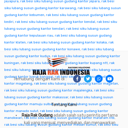
jayapura
,
rak besi siku lubang susun gudang kantor jepara
,
rak besi
siku lubang susun gudang kantor karawang
,
rak besi siku lubang susun
gudang kantor kebumen
,
rak besi siku lubang susun gudang kantor
kediri
,
rak besi siku lubang susun gudang kantor kendal
,
rak besi siku
lubang susun gudang kantor kendari
,
rak besi siku lubang susun
gudang kantor kepulauan riau
,
rak besi siku lubang susun gudang
kantor klaten
,
rak besi siku lubang susun gudang kantor kolaka
,
rak
besi siku lubang susun gudang kantor konawe
,
rak besi siku lubang
susun gudang kantor kudus
,
rak besi siku lubang susun gudang kantor
kuningan
,
rak besi siku lubang susun gudang kantor kupang ntt
,
rak
besi siku lubang susun gudang kantor lebak
,
rak besi siku lubang susun
gudang kantor luwuk banggai
,
rak besi siku lubang susun gudang
Terhubung dengan kami di :
kantor magelang
,
rak besi siku lubang susun gudang kantor magetan
,
rak besi siku lubang susun gudang kantor majalengka
,
rak besi siku
lubang susun gudang kantor makassar
,
rak besi siku lubang susun
gudang kantor mamuju sulbar
,
rak besi siku lubang susun gudang
Tentang Kami
kantor manado sulut
,
rak besi siku lubang susun gudang kantor
Raja Rak Gudang
adalah salah satu perintis pertama
manokwari
,
rak besi siku lubang susun gudang kantor mataram ntb
,
kali yang menjual, menyediakan, dan menawarkan
rak besi siku lubang susun gudang kantor medan sumut
,
rak besi siku