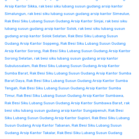
Arsip Kantor Sikka
,
rak besi siku lubang susun gudang arsip kantor
Simalungun
,
rak besi siku lubang susun gudang arsip kantor Simeulue
,
Rak Besi Siku Lubang Susun Gudang Arsip Kantor Sinjai
,
rak besi siku
lubang susun gudang arsip kantor Solok
,
rak besi siku lubang susun
gudang arsip kantor Solok Selatan
,
Rak Besi Siku Lubang Susun
Gudang Arsip Kantor Soppeng
,
Rak Besi Siku Lubang Susun Gudang
Arsip Kantor Sorong
,
Rak Besi Siku Lubang Susun Gudang Arsip Kantor
Sorong Selatan
,
rak besi siku lubang susun gudang arsip kantor
Subulussalam
,
Rak Besi Siku Lubang Susun Gudang Arsip Kantor
Sumba Barat
,
Rak Besi Siku Lubang Susun Gudang Arsip Kantor Sumba
Barat Daya
,
Rak Besi Siku Lubang Susun Gudang Arsip Kantor Sumba
Tengah
,
Rak Besi Siku Lubang Susun Gudang Arsip Kantor Sumba
Timur
,
Rak Besi Siku Lubang Susun Gudang Arsip Kantor Sumbawa
,
Rak Besi Siku Lubang Susun Gudang Arsip Kantor Sumbawa Barat
,
rak
besi siku lubang susun gudang arsip kantor Sungaipenuh
,
Rak Besi
Siku Lubang Susun Gudang Arsip Kantor Supiori
,
Rak Besi Siku Lubang
Susun Gudang Arsip Kantor Tabanan
,
Rak Besi Siku Lubang Susun
Gudang Arsip Kantor Takalar
,
Rak Besi Siku Lubang Susun Gudang