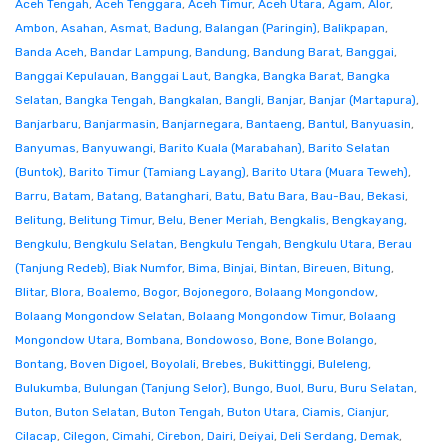
Aceh Tengah
,
Aceh Tenggara
,
Aceh Timur
,
Aceh Utara
,
Agam
,
Alor
,
Ambon
,
Asahan
,
Asmat
,
Badung
,
Balangan (Paringin)
,
Balikpapan
,
Banda Aceh
,
Bandar Lampung
,
Bandung
,
Bandung Barat
,
Banggai
,
Banggai Kepulauan
,
Banggai Laut
,
Bangka
,
Bangka Barat
,
Bangka
Selatan
,
Bangka Tengah
,
Bangkalan
,
Bangli
,
Banjar
,
Banjar (Martapura)
,
Banjarbaru
,
Banjarmasin
,
Banjarnegara
,
Bantaeng
,
Bantul
,
Banyuasin
,
Banyumas
,
Banyuwangi
,
Barito Kuala (Marabahan)
,
Barito Selatan
(Buntok)
,
Barito Timur (Tamiang Layang)
,
Barito Utara (Muara Teweh)
,
Barru
,
Batam
,
Batang
,
Batanghari
,
Batu
,
Batu Bara
,
Bau-Bau
,
Bekasi
,
Belitung
,
Belitung Timur
,
Belu
,
Bener Meriah
,
Bengkalis
,
Bengkayang
,
Bengkulu
,
Bengkulu Selatan
,
Bengkulu Tengah
,
Bengkulu Utara
,
Berau
(Tanjung Redeb)
,
Biak Numfor
,
Bima
,
Binjai
,
Bintan
,
Bireuen
,
Bitung
,
Blitar
,
Blora
,
Boalemo
,
Bogor
,
Bojonegoro
,
Bolaang Mongondow
,
Bolaang Mongondow Selatan
,
Bolaang Mongondow Timur
,
Bolaang
Mongondow Utara
,
Bombana
,
Bondowoso
,
Bone
,
Bone Bolango
,
Bontang
,
Boven Digoel
,
Boyolali
,
Brebes
,
Bukittinggi
,
Buleleng
,
Bulukumba
,
Bulungan (Tanjung Selor)
,
Bungo
,
Buol
,
Buru
,
Buru Selatan
,
Buton
,
Buton Selatan
,
Buton Tengah
,
Buton Utara
,
Ciamis
,
Cianjur
,
Cilacap
,
Cilegon
,
Cimahi
,
Cirebon
,
Dairi
,
Deiyai
,
Deli Serdang
,
Demak
,