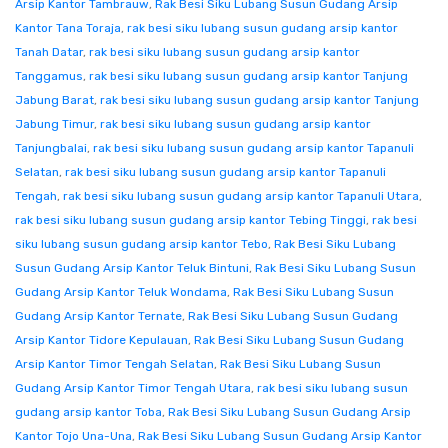
Arsip Kantor Tambrauw
,
Rak Besi Siku Lubang Susun Gudang Arsip
Kantor Tana Toraja
,
rak besi siku lubang susun gudang arsip kantor
Tanah Datar
,
rak besi siku lubang susun gudang arsip kantor
Tanggamus
,
rak besi siku lubang susun gudang arsip kantor Tanjung
Jabung Barat
,
rak besi siku lubang susun gudang arsip kantor Tanjung
Jabung Timur
,
rak besi siku lubang susun gudang arsip kantor
Tanjungbalai
,
rak besi siku lubang susun gudang arsip kantor Tapanuli
Selatan
,
rak besi siku lubang susun gudang arsip kantor Tapanuli
Tengah
,
rak besi siku lubang susun gudang arsip kantor Tapanuli Utara
,
rak besi siku lubang susun gudang arsip kantor Tebing Tinggi
,
rak besi
siku lubang susun gudang arsip kantor Tebo
,
Rak Besi Siku Lubang
Susun Gudang Arsip Kantor Teluk Bintuni
,
Rak Besi Siku Lubang Susun
Gudang Arsip Kantor Teluk Wondama
,
Rak Besi Siku Lubang Susun
Gudang Arsip Kantor Ternate
,
Rak Besi Siku Lubang Susun Gudang
Arsip Kantor Tidore Kepulauan
,
Rak Besi Siku Lubang Susun Gudang
Arsip Kantor Timor Tengah Selatan
,
Rak Besi Siku Lubang Susun
Gudang Arsip Kantor Timor Tengah Utara
,
rak besi siku lubang susun
gudang arsip kantor Toba
,
Rak Besi Siku Lubang Susun Gudang Arsip
Kantor Tojo Una-Una
,
Rak Besi Siku Lubang Susun Gudang Arsip Kantor