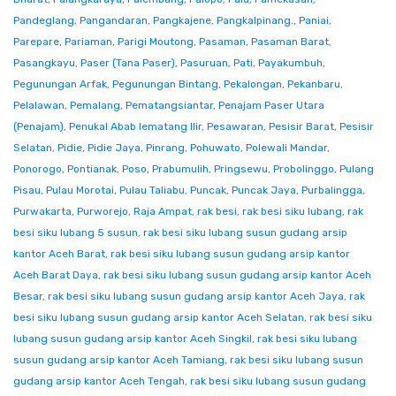
Pandeglang
,
Pangandaran
,
Pangkajene
,
Pangkalpinang.
,
Paniai
,
Parepare
,
Pariaman
,
Parigi Moutong
,
Pasaman
,
Pasaman Barat
,
Pasangkayu
,
Paser (Tana Paser)
,
Pasuruan
,
Pati
,
Payakumbuh
,
Pegunungan Arfak
,
Pegunungan Bintang
,
Pekalongan
,
Pekanbaru
,
Pelalawan
,
Pemalang
,
Pematangsiantar
,
Penajam Paser Utara
(Penajam)
,
Penukal Abab lematang Ilir
,
Pesawaran
,
Pesisir Barat
,
Pesisir
Selatan
,
Pidie
,
Pidie Jaya
,
Pinrang
,
Pohuwato
,
Polewali Mandar
,
Ponorogo
,
Pontianak
,
Poso
,
Prabumulih
,
Pringsewu
,
Probolinggo
,
Pulang
Pisau
,
Pulau Morotai
,
Pulau Taliabu
,
Puncak
,
Puncak Jaya
,
Purbalingga
,
Purwakarta
,
Purworejo
,
Raja Ampat
,
rak besi
,
rak besi siku lubang
,
rak
besi siku lubang 5 susun
,
rak besi siku lubang susun gudang arsip
kantor Aceh Barat
,
rak besi siku lubang susun gudang arsip kantor
Aceh Barat Daya
,
rak besi siku lubang susun gudang arsip kantor Aceh
Besar
,
rak besi siku lubang susun gudang arsip kantor Aceh Jaya
,
rak
besi siku lubang susun gudang arsip kantor Aceh Selatan
,
rak besi siku
lubang susun gudang arsip kantor Aceh Singkil
,
rak besi siku lubang
susun gudang arsip kantor Aceh Tamiang
,
rak besi siku lubang susun
gudang arsip kantor Aceh Tengah
,
rak besi siku lubang susun gudang