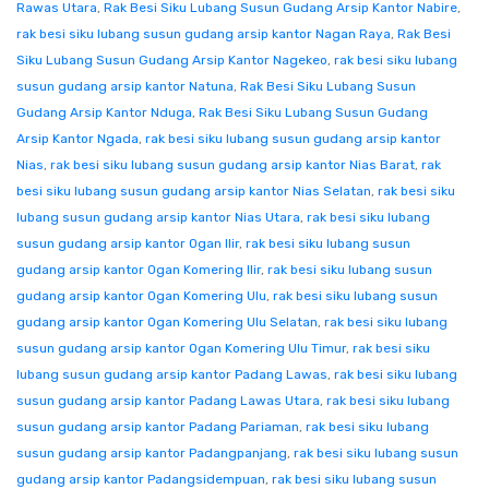
Rawas Utara
,
Rak Besi Siku Lubang Susun Gudang Arsip Kantor Nabire
,
rak besi siku lubang susun gudang arsip kantor Nagan Raya
,
Rak Besi
Siku Lubang Susun Gudang Arsip Kantor Nagekeo
,
rak besi siku lubang
susun gudang arsip kantor Natuna
,
Rak Besi Siku Lubang Susun
Gudang Arsip Kantor Nduga
,
Rak Besi Siku Lubang Susun Gudang
Arsip Kantor Ngada
,
rak besi siku lubang susun gudang arsip kantor
Nias
,
rak besi siku lubang susun gudang arsip kantor Nias Barat
,
rak
besi siku lubang susun gudang arsip kantor Nias Selatan
,
rak besi siku
lubang susun gudang arsip kantor Nias Utara
,
rak besi siku lubang
susun gudang arsip kantor Ogan Ilir
,
rak besi siku lubang susun
gudang arsip kantor Ogan Komering Ilir
,
rak besi siku lubang susun
gudang arsip kantor Ogan Komering Ulu
,
rak besi siku lubang susun
gudang arsip kantor Ogan Komering Ulu Selatan
,
rak besi siku lubang
susun gudang arsip kantor Ogan Komering Ulu Timur
,
rak besi siku
lubang susun gudang arsip kantor Padang Lawas
,
rak besi siku lubang
susun gudang arsip kantor Padang Lawas Utara
,
rak besi siku lubang
susun gudang arsip kantor Padang Pariaman
,
rak besi siku lubang
susun gudang arsip kantor Padangpanjang
,
rak besi siku lubang susun
gudang arsip kantor Padangsidempuan
,
rak besi siku lubang susun