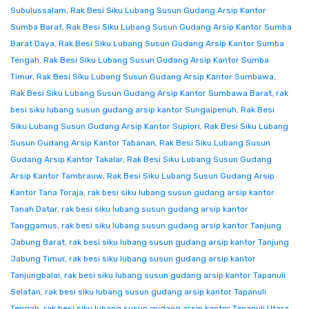
Subulussalam
,
Rak Besi Siku Lubang Susun Gudang Arsip Kantor
Sumba Barat
,
Rak Besi Siku Lubang Susun Gudang Arsip Kantor Sumba
Barat Daya
,
Rak Besi Siku Lubang Susun Gudang Arsip Kantor Sumba
Tengah
,
Rak Besi Siku Lubang Susun Gudang Arsip Kantor Sumba
Timur
,
Rak Besi Siku Lubang Susun Gudang Arsip Kantor Sumbawa
,
Rak Besi Siku Lubang Susun Gudang Arsip Kantor Sumbawa Barat
,
rak
besi siku lubang susun gudang arsip kantor Sungaipenuh
,
Rak Besi
Siku Lubang Susun Gudang Arsip Kantor Supiori
,
Rak Besi Siku Lubang
Susun Gudang Arsip Kantor Tabanan
,
Rak Besi Siku Lubang Susun
Gudang Arsip Kantor Takalar
,
Rak Besi Siku Lubang Susun Gudang
Arsip Kantor Tambrauw
,
Rak Besi Siku Lubang Susun Gudang Arsip
Kantor Tana Toraja
,
rak besi siku lubang susun gudang arsip kantor
Tanah Datar
,
rak besi siku lubang susun gudang arsip kantor
Tanggamus
,
rak besi siku lubang susun gudang arsip kantor Tanjung
Jabung Barat
,
rak besi siku lubang susun gudang arsip kantor Tanjung
Jabung Timur
,
rak besi siku lubang susun gudang arsip kantor
Tanjungbalai
,
rak besi siku lubang susun gudang arsip kantor Tapanuli
Selatan
,
rak besi siku lubang susun gudang arsip kantor Tapanuli
Tengah
,
rak besi siku lubang susun gudang arsip kantor Tapanuli Utara
,