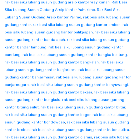
rak besi siku lubang susun gudang arsip kantor Way Kanan
,
Rak Besi
Siku Lubang Susun Gudang Arsip Kantor Yahukimo
,
Rak Besi Siku
Lubang Susun Gudang Arsip Kantor Yalimo
,
rak besi siku lubang susun
gudang kantor
,
rak besi siku lubang susun gudang kantor ambon
,
rak
besi siku lubang susun gudang kantor balikpapan
,
rak besi siku lubang
susun gudang kantor banda aceh
,
rak besi siku lubang susun gudang
kantor bandar lampung
,
rak besi siku lubang susun gudang kantor
bandung
,
rak besi siku lubang susun gudang kantor bangka belitung
,
rak besi siku lubang susun gudang kantor bangkalan
,
rak besi siku
lubang susun gudang kantor banjarbaru
,
rak besi siku lubang susun
gudang kantor banjarmasin
,
rak besi siku lubang susun gudang kantor
banjarnegara
,
rak besi siku lubang susun gudang kantor banyuwangi
,
rak besi siku lubang susun gudang kantor bekasi
,
rak besi siku lubang
susun gudang kantor bengkulu
,
rak besi siku lubang susun gudang
kantor bitung sulut
,
rak besi siku lubang susun gudang kantor blitar
,
rak besi siku lubang susun gudang kantor bogor
,
rak besi siku lubang
susun gudang kantor bondowoso
,
rak besi siku lubang susun gudang
kantor brebes
,
rak besi siku lubang susun gudang kantor buton sultra
,
rak besi siku lubang susun gudang kantor ciamis
,
rak besi siku lubang