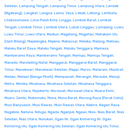
Selatan
,
Lampung Tengah
,
Lampung Timur
,
Lampung Utara
,
Landak
(Ngabang)
,
Langkat
,
Langsa
,
Lanny Jaya
,
Lebak
,
Lebong
,
Lembata
,
Lhokseumawe
,
Lima Puluh Kota
,
Lingga
,
Lombok Barat
,
Lombok
Tengah
,
Lombok Timur
,
Lombok Utara
,
Lubuk Linggau
,
Lumajang
,
Luwu
,
Luwu Timur
,
Luwu Utara
,
Madiun
,
Magelang
,
Magetan
,
Mahakam Ulu
(Ujoh Bilang)
,
Majalengka
,
Majene
,
Makassar
,
Malaka
,
Malang
,
Malinau
,
Maluku Barat Daya
,
Maluku Tengah
,
Maluku Tenggara
,
Mamasa
,
Mamberamo Raya
,
Mamberamo Tengah
,
Mamuju
,
Mamuju Tengah
,
Manado
,
Mandailing Natal
,
Manggarai
,
Manggarai Barat
,
Manggarai
Timur
,
Manokwari
,
Manokwari Selatan
,
Mappi
,
Maros
,
Mataram
,
Maybrat
,
Medan
,
Melawi (Nanga Pinoh)
,
Mempawah
,
Merangin
,
Merauke
,
Mesuji
,
Metro
,
Mimika
,
Minahasa
,
Minahasa Selatan
,
Minahasa Tenggara
,
Minahasa Utara
,
Mojokerto
,
Morowali
,
Morowali Utara
,
Muara Enim
,
Muaro Jambi
,
Mukomuko
,
Muna
,
Muna Barat
,
Murung Raya (Puruk Cahu)
,
Musi Banyuasin
,
Musi Rawas
,
Musi Rawas Utara
,
Nabire
,
Nagan Raya
,
Nagekeo
,
Natuna
,
Nduga
,
Ngada
,
Nganjuk
,
Ngawi
,
Nias
,
Nias Barat
,
Nias
Selatan
,
Nias Utara
,
Nunukan
,
Ogan Ilir
,
Ogan Komering Ilir
,
Ogan
Komering Ulu
,
Ogan Komering Ulu Selatan
,
Ogan Komering Ulu Timur
,