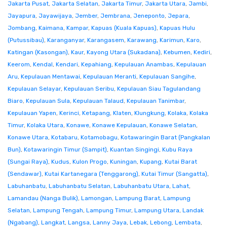
Jakarta Pusat
,
Jakarta Selatan
,
Jakarta Timur
,
Jakarta Utara
,
Jambi
,
Jayapura
,
Jayawijaya
,
Jember
,
Jembrana
,
Jeneponto
,
Jepara
,
Jombang
,
Kaimana
,
Kampar
,
Kapuas (Kuala Kapuas)
,
Kapuas Hulu
(Putussibau)
,
Karanganyar
,
Karangasem
,
Karawang
,
Karimun
,
Karo
,
Katingan (Kasongan)
,
Kaur
,
Kayong Utara (Sukadana)
,
Kebumen
,
Kediri
,
Keerom
,
Kendal
,
Kendari
,
Kepahiang
,
Kepulauan Anambas
,
Kepulauan
Aru
,
Kepulauan Mentawai
,
Kepulauan Meranti
,
Kepulauan Sangihe
,
Kepulauan Selayar
,
Kepulauan Seribu
,
Kepulauan Siau Tagulandang
Biaro
,
Kepulauan Sula
,
Kepulauan Talaud
,
Kepulauan Tanimbar
,
Kepulauan Yapen
,
Kerinci
,
Ketapang
,
Klaten
,
Klungkung
,
Kolaka
,
Kolaka
Timur
,
Kolaka Utara
,
Konawe
,
Konawe Kepulauan
,
Konawe Selatan
,
Konawe Utara
,
Kotabaru
,
Kotamobagu
,
Kotawaringin Barat (Pangkalan
Bun)
,
Kotawaringin Timur (Sampit)
,
Kuantan Singingi
,
Kubu Raya
(Sungai Raya)
,
Kudus
,
Kulon Progo
,
Kuningan
,
Kupang
,
Kutai Barat
(Sendawar)
,
Kutai Kartanegara (Tenggarong)
,
Kutai Timur (Sangatta)
,
Labuhanbatu
,
Labuhanbatu Selatan
,
Labuhanbatu Utara
,
Lahat
,
Lamandau (Nanga Bulik)
,
Lamongan
,
Lampung Barat
,
Lampung
Selatan
,
Lampung Tengah
,
Lampung Timur
,
Lampung Utara
,
Landak
(Ngabang)
,
Langkat
,
Langsa
,
Lanny Jaya
,
Lebak
,
Lebong
,
Lembata
,