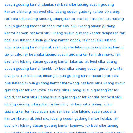
susun gudang kantor cianjur
,
rak besi siku lubang susun gudang
kantor cibinong
,
rak besi siku lubang susun gudang kantor cikarang
,
rak besi siku lubang susun gudang kantor cilacap
,
rak besi siku lubang
susun gudang kantor cirebon
,
rak besi siku lubang susun gudang
kantor demak
,
rak besi siku lubang susun gudang kantor denpasar
,
rak
besi siku lubang susun gudang kantor depok
,
rak besi siku lubang
susun gudang kantor garut
,
rak besi siku lubang susun gudang kantor
gorontalo
,
rak besi siku lubang susun gudang kantor indramayu
,
rak
besi siku lubang susun gudang kantor jakarta
,
rak besi siku lubang
susun gudang kantor jambi
,
rak besi siku lubang susun gudang kantor
jayapura
,
rak besi siku lubang susun gudang kantor jepara
,
rak besi
siku lubang susun gudang kantor karawang
,
rak besi siku lubang susun
gudang kantor kebumen
,
rak besi siku lubang susun gudang kantor
kediri
,
rak besi siku lubang susun gudang kantor kendal
,
rak besi siku
lubang susun gudang kantor kendari
,
rak besi siku lubang susun
gudang kantor kepulauan riau
,
rak besi siku lubang susun gudang
kantor klaten
,
rak besi siku lubang susun gudang kantor kolaka
,
rak
besi siku lubang susun gudang kantor konawe
,
rak besi siku lubang
susun gudang kantor kudus
,
rak besi siku lubang susun gudang kantor