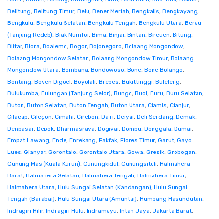
Belitung
,
Belitung Timur
,
Belu
,
Bener Meriah
,
Bengkalis
,
Bengkayang
,
Bengkulu
,
Bengkulu Selatan
,
Bengkulu Tengah
,
Bengkulu Utara
,
Berau
(Tanjung Redeb)
,
Biak Numfor
,
Bima
,
Binjai
,
Bintan
,
Bireuen
,
Bitung
,
Blitar
,
Blora
,
Boalemo
,
Bogor
,
Bojonegoro
,
Bolaang Mongondow
,
Bolaang Mongondow Selatan
,
Bolaang Mongondow Timur
,
Bolaang
Mongondow Utara
,
Bombana
,
Bondowoso
,
Bone
,
Bone Bolango
,
Bontang
,
Boven Digoel
,
Boyolali
,
Brebes
,
Bukittinggi
,
Buleleng
,
Bulukumba
,
Bulungan (Tanjung Selor)
,
Bungo
,
Buol
,
Buru
,
Buru Selatan
,
Buton
,
Buton Selatan
,
Buton Tengah
,
Buton Utara
,
Ciamis
,
Cianjur
,
Cilacap
,
Cilegon
,
Cimahi
,
Cirebon
,
Dairi
,
Deiyai
,
Deli Serdang
,
Demak
,
Denpasar
,
Depok
,
Dharmasraya
,
Dogiyai
,
Dompu
,
Donggala
,
Dumai
,
Empat Lawang
,
Ende
,
Enrekang
,
Fakfak
,
Flores Timur
,
Garut
,
Gayo
Lues
,
Gianyar
,
Gorontalo
,
Gorontalo Utara
,
Gowa
,
Gresik
,
Grobogan
,
Gunung Mas (Kuala Kurun)
,
Gunungkidul
,
Gunungsitoli
,
Halmahera
Barat
,
Halmahera Selatan
,
Halmahera Tengah
,
Halmahera Timur
,
Halmahera Utara
,
Hulu Sungai Selatan (Kandangan)
,
Hulu Sungai
Tengah (Barabai)
,
Hulu Sungai Utara (Amuntai)
,
Humbang Hasundutan
,
Indragiri Hilir
,
Indragiri Hulu
,
Indramayu
,
Intan Jaya
,
Jakarta Barat
,