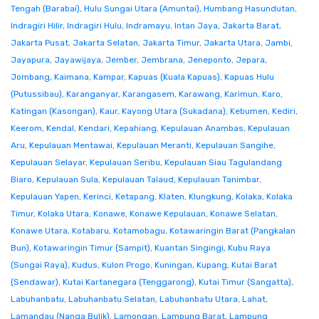
Tengah (Barabai)
,
Hulu Sungai Utara (Amuntai)
,
Humbang Hasundutan
,
Indragiri Hilir
,
Indragiri Hulu
,
Indramayu
,
Intan Jaya
,
Jakarta Barat
,
Jakarta Pusat
,
Jakarta Selatan
,
Jakarta Timur
,
Jakarta Utara
,
Jambi
,
Jayapura
,
Jayawijaya
,
Jember
,
Jembrana
,
Jeneponto
,
Jepara
,
Jombang
,
Kaimana
,
Kampar
,
Kapuas (Kuala Kapuas)
,
Kapuas Hulu
(Putussibau)
,
Karanganyar
,
Karangasem
,
Karawang
,
Karimun
,
Karo
,
Katingan (Kasongan)
,
Kaur
,
Kayong Utara (Sukadana)
,
Kebumen
,
Kediri
,
Keerom
,
Kendal
,
Kendari
,
Kepahiang
,
Kepulauan Anambas
,
Kepulauan
Aru
,
Kepulauan Mentawai
,
Kepulauan Meranti
,
Kepulauan Sangihe
,
Kepulauan Selayar
,
Kepulauan Seribu
,
Kepulauan Siau Tagulandang
Biaro
,
Kepulauan Sula
,
Kepulauan Talaud
,
Kepulauan Tanimbar
,
Kepulauan Yapen
,
Kerinci
,
Ketapang
,
Klaten
,
Klungkung
,
Kolaka
,
Kolaka
Timur
,
Kolaka Utara
,
Konawe
,
Konawe Kepulauan
,
Konawe Selatan
,
Konawe Utara
,
Kotabaru
,
Kotamobagu
,
Kotawaringin Barat (Pangkalan
Bun)
,
Kotawaringin Timur (Sampit)
,
Kuantan Singingi
,
Kubu Raya
(Sungai Raya)
,
Kudus
,
Kulon Progo
,
Kuningan
,
Kupang
,
Kutai Barat
(Sendawar)
,
Kutai Kartanegara (Tenggarong)
,
Kutai Timur (Sangatta)
,
Labuhanbatu
,
Labuhanbatu Selatan
,
Labuhanbatu Utara
,
Lahat
,
Lamandau (Nanga Bulik)
,
Lamongan
,
Lampung Barat
,
Lampung