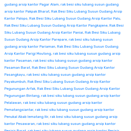
gudang arsip kantor Pagar Alam
,
rak besi siku lubang susun gudang
arsip kantor Pakpak Bharat
,
Rak Besi Siku Lubang Susun Gudang Arsip
Kantor Palopo
,
Rak Besi Siku Lubang Susun Gudang Arsip Kantor Palu
,
Rak Besi Siku Lubang Susun Gudang Arsip Kantor Pangkajene
,
Rak Besi
Siku Lubang Susun Gudang Arsip Kantor Paniai
,
Rak Besi Siku Lubang
Susun Gudang Arsip Kantor Parepare
,
rak besi siku lubang susun
gudang arsip kantor Pariaman
,
Rak Besi Siku Lubang Susun Gudang
Arsip Kantor Parigi Moutong
,
rak besi siku lubang susun gudang arsip
kantor Pasaman
,
rak besi siku lubang susun gudang arsip kantor
Pasaman Barat
,
Rak Besi Siku Lubang Susun Gudang Arsip Kantor
Pasangkayu
,
rak besi siku lubang susun gudang arsip kantor
Payakumbuh
,
Rak Besi Siku Lubang Susun Gudang Arsip Kantor
Pegunungan Arfak
,
Rak Besi Siku Lubang Susun Gudang Arsip Kantor
Pegunungan Bintang
,
rak besi siku lubang susun gudang arsip kantor
Pelalawan
,
rak besi siku lubang susun gudang arsip kantor
Pematangsiantar
,
rak besi siku lubang susun gudang arsip kantor
Penukal Abab lematang Ilir
,
rak besi siku lubang susun gudang arsip
kantor Pesawaran
,
rak besi siku lubang susun gudang arsip kantor
Pesisir Barat
,
rak besi siku lubang susun gudang arsip kantor Pesisir