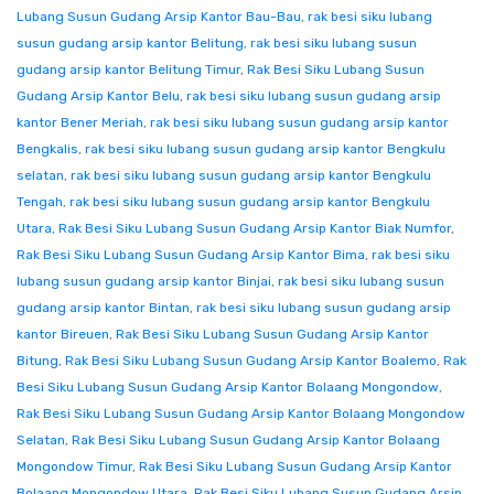
Lubang Susun Gudang Arsip Kantor Bau-Bau
,
rak besi siku lubang
susun gudang arsip kantor Belitung
,
rak besi siku lubang susun
gudang arsip kantor Belitung Timur
,
Rak Besi Siku Lubang Susun
Gudang Arsip Kantor Belu
,
rak besi siku lubang susun gudang arsip
kantor Bener Meriah
,
rak besi siku lubang susun gudang arsip kantor
Bengkalis
,
rak besi siku lubang susun gudang arsip kantor Bengkulu
selatan
,
rak besi siku lubang susun gudang arsip kantor Bengkulu
Tengah
,
rak besi siku lubang susun gudang arsip kantor Bengkulu
Utara
,
Rak Besi Siku Lubang Susun Gudang Arsip Kantor Biak Numfor
,
Rak Besi Siku Lubang Susun Gudang Arsip Kantor Bima
,
rak besi siku
lubang susun gudang arsip kantor Binjai
,
rak besi siku lubang susun
gudang arsip kantor Bintan
,
rak besi siku lubang susun gudang arsip
kantor Bireuen
,
Rak Besi Siku Lubang Susun Gudang Arsip Kantor
Bitung
,
Rak Besi Siku Lubang Susun Gudang Arsip Kantor Boalemo
,
Rak
Besi Siku Lubang Susun Gudang Arsip Kantor Bolaang Mongondow
,
Rak Besi Siku Lubang Susun Gudang Arsip Kantor Bolaang Mongondow
Selatan
,
Rak Besi Siku Lubang Susun Gudang Arsip Kantor Bolaang
Mongondow Timur
,
Rak Besi Siku Lubang Susun Gudang Arsip Kantor
Bolaang Mongondow Utara
,
Rak Besi Siku Lubang Susun Gudang Arsip