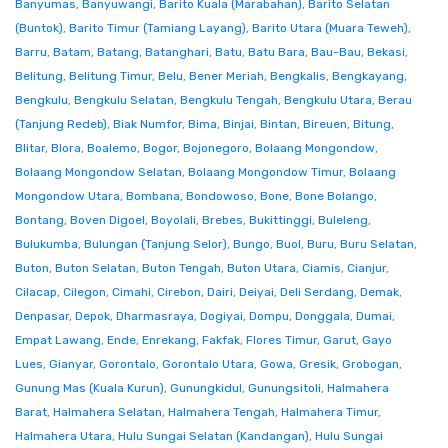
Banyumas
,
Banyuwangi
,
Barito Kuala (Marabahan)
,
Barito Selatan
(Buntok)
,
Barito Timur (Tamiang Layang)
,
Barito Utara (Muara Teweh)
,
Barru
,
Batam
,
Batang
,
Batanghari
,
Batu
,
Batu Bara
,
Bau-Bau
,
Bekasi
,
Belitung
,
Belitung Timur
,
Belu
,
Bener Meriah
,
Bengkalis
,
Bengkayang
,
Bengkulu
,
Bengkulu Selatan
,
Bengkulu Tengah
,
Bengkulu Utara
,
Berau
(Tanjung Redeb)
,
Biak Numfor
,
Bima
,
Binjai
,
Bintan
,
Bireuen
,
Bitung
,
Blitar
,
Blora
,
Boalemo
,
Bogor
,
Bojonegoro
,
Bolaang Mongondow
,
Bolaang Mongondow Selatan
,
Bolaang Mongondow Timur
,
Bolaang
Mongondow Utara
,
Bombana
,
Bondowoso
,
Bone
,
Bone Bolango
,
Bontang
,
Boven Digoel
,
Boyolali
,
Brebes
,
Bukittinggi
,
Buleleng
,
Bulukumba
,
Bulungan (Tanjung Selor)
,
Bungo
,
Buol
,
Buru
,
Buru Selatan
,
Buton
,
Buton Selatan
,
Buton Tengah
,
Buton Utara
,
Ciamis
,
Cianjur
,
Cilacap
,
Cilegon
,
Cimahi
,
Cirebon
,
Dairi
,
Deiyai
,
Deli Serdang
,
Demak
,
Denpasar
,
Depok
,
Dharmasraya
,
Dogiyai
,
Dompu
,
Donggala
,
Dumai
,
Empat Lawang
,
Ende
,
Enrekang
,
Fakfak
,
Flores Timur
,
Garut
,
Gayo
Lues
,
Gianyar
,
Gorontalo
,
Gorontalo Utara
,
Gowa
,
Gresik
,
Grobogan
,
Gunung Mas (Kuala Kurun)
,
Gunungkidul
,
Gunungsitoli
,
Halmahera
Barat
,
Halmahera Selatan
,
Halmahera Tengah
,
Halmahera Timur
,
Halmahera Utara
,
Hulu Sungai Selatan (Kandangan)
,
Hulu Sungai