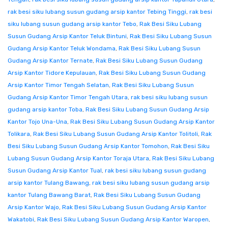
rak besi siku lubang susun gudang arsip kantor Tebing Tinggi
,
rak besi
siku lubang susun gudang arsip kantor Tebo
,
Rak Besi Siku Lubang
Susun Gudang Arsip Kantor Teluk Bintuni
,
Rak Besi Siku Lubang Susun
Gudang Arsip Kantor Teluk Wondama
,
Rak Besi Siku Lubang Susun
Gudang Arsip Kantor Ternate
,
Rak Besi Siku Lubang Susun Gudang
Arsip Kantor Tidore Kepulauan
,
Rak Besi Siku Lubang Susun Gudang
Arsip Kantor Timor Tengah Selatan
,
Rak Besi Siku Lubang Susun
Gudang Arsip Kantor Timor Tengah Utara
,
rak besi siku lubang susun
gudang arsip kantor Toba
,
Rak Besi Siku Lubang Susun Gudang Arsip
Kantor Tojo Una-Una
,
Rak Besi Siku Lubang Susun Gudang Arsip Kantor
Tolikara
,
Rak Besi Siku Lubang Susun Gudang Arsip Kantor Tolitoli
,
Rak
Besi Siku Lubang Susun Gudang Arsip Kantor Tomohon
,
Rak Besi Siku
Lubang Susun Gudang Arsip Kantor Toraja Utara
,
Rak Besi Siku Lubang
Susun Gudang Arsip Kantor Tual
,
rak besi siku lubang susun gudang
arsip kantor Tulang Bawang
,
rak besi siku lubang susun gudang arsip
kantor Tulang Bawang Barat
,
Rak Besi Siku Lubang Susun Gudang
Arsip Kantor Wajo
,
Rak Besi Siku Lubang Susun Gudang Arsip Kantor
Wakatobi
,
Rak Besi Siku Lubang Susun Gudang Arsip Kantor Waropen
,