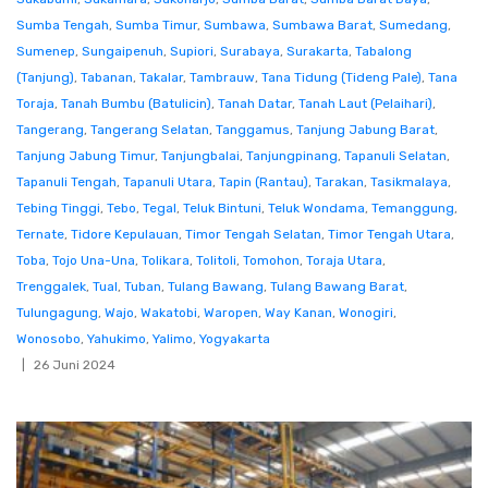
Sumba Tengah
,
Sumba Timur
,
Sumbawa
,
Sumbawa Barat
,
Sumedang
,
Sumenep
,
Sungaipenuh
,
Supiori
,
Surabaya
,
Surakarta
,
Tabalong
(Tanjung)
,
Tabanan
,
Takalar
,
Tambrauw
,
Tana Tidung (Tideng Pale)
,
Tana
Toraja
,
Tanah Bumbu (Batulicin)
,
Tanah Datar
,
Tanah Laut (Pelaihari)
,
Tangerang
,
Tangerang Selatan
,
Tanggamus
,
Tanjung Jabung Barat
,
Tanjung Jabung Timur
,
Tanjungbalai
,
Tanjungpinang
,
Tapanuli Selatan
,
Tapanuli Tengah
,
Tapanuli Utara
,
Tapin (Rantau)
,
Tarakan
,
Tasikmalaya
,
Tebing Tinggi
,
Tebo
,
Tegal
,
Teluk Bintuni
,
Teluk Wondama
,
Temanggung
,
Ternate
,
Tidore Kepulauan
,
Timor Tengah Selatan
,
Timor Tengah Utara
,
Toba
,
Tojo Una-Una
,
Tolikara
,
Tolitoli
,
Tomohon
,
Toraja Utara
,
Trenggalek
,
Tual
,
Tuban
,
Tulang Bawang
,
Tulang Bawang Barat
,
Tulungagung
,
Wajo
,
Wakatobi
,
Waropen
,
Way Kanan
,
Wonogiri
,
Wonosobo
,
Yahukimo
,
Yalimo
,
Yogyakarta
26 Juni 2024