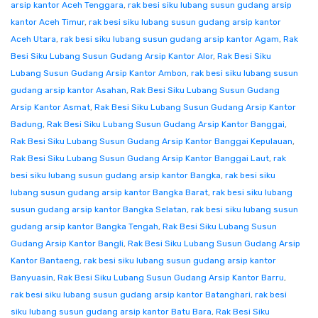
arsip kantor Aceh Tenggara
,
rak besi siku lubang susun gudang arsip
kantor Aceh Timur
,
rak besi siku lubang susun gudang arsip kantor
Aceh Utara
,
rak besi siku lubang susun gudang arsip kantor Agam
,
Rak
Besi Siku Lubang Susun Gudang Arsip Kantor Alor
,
Rak Besi Siku
Lubang Susun Gudang Arsip Kantor Ambon
,
rak besi siku lubang susun
gudang arsip kantor Asahan
,
Rak Besi Siku Lubang Susun Gudang
Arsip Kantor Asmat
,
Rak Besi Siku Lubang Susun Gudang Arsip Kantor
Badung
,
Rak Besi Siku Lubang Susun Gudang Arsip Kantor Banggai
,
Rak Besi Siku Lubang Susun Gudang Arsip Kantor Banggai Kepulauan
,
Rak Besi Siku Lubang Susun Gudang Arsip Kantor Banggai Laut
,
rak
besi siku lubang susun gudang arsip kantor Bangka
,
rak besi siku
lubang susun gudang arsip kantor Bangka Barat
,
rak besi siku lubang
susun gudang arsip kantor Bangka Selatan
,
rak besi siku lubang susun
gudang arsip kantor Bangka Tengah
,
Rak Besi Siku Lubang Susun
Gudang Arsip Kantor Bangli
,
Rak Besi Siku Lubang Susun Gudang Arsip
Kantor Bantaeng
,
rak besi siku lubang susun gudang arsip kantor
Banyuasin
,
Rak Besi Siku Lubang Susun Gudang Arsip Kantor Barru
,
rak besi siku lubang susun gudang arsip kantor Batanghari
,
rak besi
siku lubang susun gudang arsip kantor Batu Bara
,
Rak Besi Siku