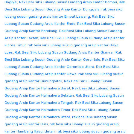
Dogiyai
,
Rak Besi Siku Lubang Susun Gudang Arsip Kantor Dompu
,
Rak
Besi Siku Lubang Susun Gudang Arsip Kantor Donggala
,
rak besi siku
lubang susun gudang arsip kantor Empat Lawang
,
Rak Besi Siku
Lubang Susun Gudang Arsip Kantor Ende
,
Rak Besi Siku Lubang Susun
Gudang Arsip Kantor Enrekang
,
Rak Besi Siku Lubang Susun Gudang
Arsip Kantor Fakfak
,
Rak Besi Siku Lubang Susun Gudang Arsip Kantor
Flores Timur
,
rak besi siku lubang susun gudang arsip kantor Gayo
Lues
,
Rak Besi Siku Lubang Susun Gudang Arsip Kantor Gianyar
,
Rak
Besi Siku Lubang Susun Gudang Arsip Kantor Gorontalo
,
Rak Besi Siku
Lubang Susun Gudang Arsip Kantor Gorontalo Utara
,
Rak Besi Siku
Lubang Susun Gudang Arsip Kantor Gowa
,
rak besi siku lubang susun
gudang arsip kantor Gunungsitoli
,
Rak Besi Siku Lubang Susun
Gudang Arsip Kantor Halmahera Barat
,
Rak Besi Siku Lubang Susun
Gudang Arsip Kantor Halmahera Selatan
,
Rak Besi Siku Lubang Susun
Gudang Arsip Kantor Halmahera Tengah
,
Rak Besi Siku Lubang Susun
Gudang Arsip Kantor Halmahera Timur
,
Rak Besi Siku Lubang Susun
Gudang Arsip Kantor Halmahera Utara
,
rak besi siku lubang susun
gudang arsip kantor Hulu
,
rak besi siku lubang susun gudang arsip
kantor Humbang Hasundutan
,
rak besi siku lubang susun gudang arsip