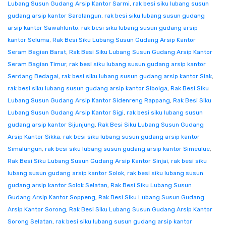
Lubang Susun Gudang Arsip Kantor Sarmi
,
rak besi siku lubang susun
gudang arsip kantor Sarolangun
,
rak besi siku lubang susun gudang
arsip kantor Sawahlunto
,
rak besi siku lubang susun gudang arsip
kantor Seluma
,
Rak Besi Siku Lubang Susun Gudang Arsip Kantor
Seram Bagian Barat
,
Rak Besi Siku Lubang Susun Gudang Arsip Kantor
Seram Bagian Timur
,
rak besi siku lubang susun gudang arsip kantor
Serdang Bedagai
,
rak besi siku lubang susun gudang arsip kantor Siak
,
rak besi siku lubang susun gudang arsip kantor Sibolga
,
Rak Besi Siku
Lubang Susun Gudang Arsip Kantor Sidenreng Rappang
,
Rak Besi Siku
Lubang Susun Gudang Arsip Kantor Sigi
,
rak besi siku lubang susun
gudang arsip kantor Sijunjung
,
Rak Besi Siku Lubang Susun Gudang
Arsip Kantor Sikka
,
rak besi siku lubang susun gudang arsip kantor
Simalungun
,
rak besi siku lubang susun gudang arsip kantor Simeulue
,
Rak Besi Siku Lubang Susun Gudang Arsip Kantor Sinjai
,
rak besi siku
lubang susun gudang arsip kantor Solok
,
rak besi siku lubang susun
gudang arsip kantor Solok Selatan
,
Rak Besi Siku Lubang Susun
Gudang Arsip Kantor Soppeng
,
Rak Besi Siku Lubang Susun Gudang
Arsip Kantor Sorong
,
Rak Besi Siku Lubang Susun Gudang Arsip Kantor
Sorong Selatan
,
rak besi siku lubang susun gudang arsip kantor