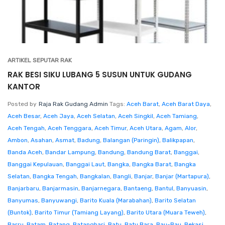
ARTIKEL SEPUTAR RAK
RAK BESI SIKU LUBANG 5 SUSUN UNTUK GUDANG
KANTOR
Posted by
Raja Rak Gudang Admin
Tags:
Aceh Barat
,
Aceh Barat Daya
,
Aceh Besar
,
Aceh Jaya
,
Aceh Selatan
,
Aceh Singkil
,
Aceh Tamiang
,
Aceh Tengah
,
Aceh Tenggara
,
Aceh Timur
,
Aceh Utara
,
Agam
,
Alor
,
Ambon
,
Asahan
,
Asmat
,
Badung
,
Balangan (Paringin)
,
Balikpapan
,
Banda Aceh
,
Bandar Lampung
,
Bandung
,
Bandung Barat
,
Banggai
,
Banggai Kepulauan
,
Banggai Laut
,
Bangka
,
Bangka Barat
,
Bangka
Selatan
,
Bangka Tengah
,
Bangkalan
,
Bangli
,
Banjar
,
Banjar (Martapura)
,
Banjarbaru
,
Banjarmasin
,
Banjarnegara
,
Bantaeng
,
Bantul
,
Banyuasin
,
Banyumas
,
Banyuwangi
,
Barito Kuala (Marabahan)
,
Barito Selatan
(Buntok)
,
Barito Timur (Tamiang Layang)
,
Barito Utara (Muara Teweh)
,
Barru
,
Batam
,
Batang
,
Batanghari
,
Batu
,
Batu Bara
,
Bau-Bau
,
Bekasi
,