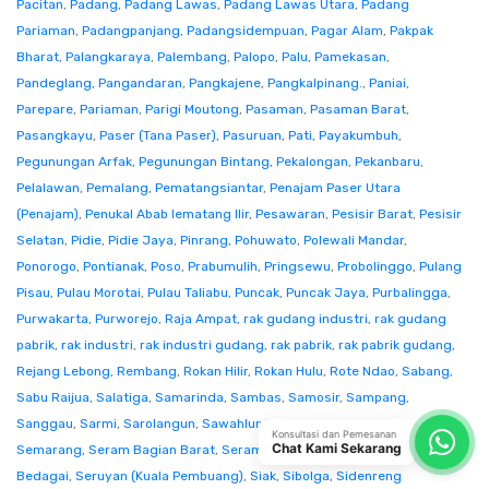
Pacitan
,
Padang
,
Padang Lawas
,
Padang Lawas Utara
,
Padang
Pariaman
,
Padangpanjang
,
Padangsidempuan
,
Pagar Alam
,
Pakpak
Bharat
,
Palangkaraya
,
Palembang
,
Palopo
,
Palu
,
Pamekasan
,
Pandeglang
,
Pangandaran
,
Pangkajene
,
Pangkalpinang.
,
Paniai
,
Parepare
,
Pariaman
,
Parigi Moutong
,
Pasaman
,
Pasaman Barat
,
Pasangkayu
,
Paser (Tana Paser)
,
Pasuruan
,
Pati
,
Payakumbuh
,
Pegunungan Arfak
,
Pegunungan Bintang
,
Pekalongan
,
Pekanbaru
,
Pelalawan
,
Pemalang
,
Pematangsiantar
,
Penajam Paser Utara
(Penajam)
,
Penukal Abab lematang Ilir
,
Pesawaran
,
Pesisir Barat
,
Pesisir
Selatan
,
Pidie
,
Pidie Jaya
,
Pinrang
,
Pohuwato
,
Polewali Mandar
,
Ponorogo
,
Pontianak
,
Poso
,
Prabumulih
,
Pringsewu
,
Probolinggo
,
Pulang
Pisau
,
Pulau Morotai
,
Pulau Taliabu
,
Puncak
,
Puncak Jaya
,
Purbalingga
,
Purwakarta
,
Purworejo
,
Raja Ampat
,
rak gudang industri
,
rak gudang
pabrik
,
rak industri
,
rak industri gudang
,
rak pabrik
,
rak pabrik gudang
,
Rejang Lebong
,
Rembang
,
Rokan Hilir
,
Rokan Hulu
,
Rote Ndao
,
Sabang
,
Sabu Raijua
,
Salatiga
,
Samarinda
,
Sambas
,
Samosir
,
Sampang
,
Sanggau
,
Sarmi
,
Sarolangun
,
Sawahlunto
,
Sekadau
,
Seluma
,
Konsultasi dan Pemesanan
Chat Kami Sekarang
Semarang
,
Seram Bagian Barat
,
Seram Bagian Timur
,
Serang
,
Serdang
Bedagai
,
Seruyan (Kuala Pembuang)
,
Siak
,
Sibolga
,
Sidenreng