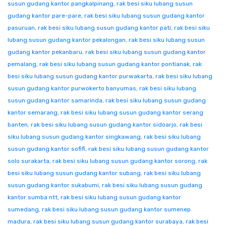
susun gudang kantor pangkalpinang
,
rak besi siku lubang susun
gudang kantor pare-pare
,
rak besi siku lubang susun gudang kantor
pasuruan
,
rak besi siku lubang susun gudang kantor pati
,
rak besi siku
lubang susun gudang kantor pekalongan
,
rak besi siku lubang susun
gudang kantor pekanbaru
,
rak besi siku lubang susun gudang kantor
pemalang
,
rak besi siku lubang susun gudang kantor pontianak
,
rak
besi siku lubang susun gudang kantor purwakarta
,
rak besi siku lubang
susun gudang kantor purwokerto banyumas
,
rak besi siku lubang
susun gudang kantor samarinda
,
rak besi siku lubang susun gudang
kantor semarang
,
rak besi siku lubang susun gudang kantor serang
banten
,
rak besi siku lubang susun gudang kantor sidoarjo
,
rak besi
siku lubang susun gudang kantor singkawang
,
rak besi siku lubang
susun gudang kantor sofifi
,
rak besi siku lubang susun gudang kantor
solo surakarta
,
rak besi siku lubang susun gudang kantor sorong
,
rak
besi siku lubang susun gudang kantor subang
,
rak besi siku lubang
susun gudang kantor sukabumi
,
rak besi siku lubang susun gudang
kantor sumba ntt
,
rak besi siku lubang susun gudang kantor
sumedang
,
rak besi siku lubang susun gudang kantor sumenep
madura
,
rak besi siku lubang susun gudang kantor surabaya
,
rak besi