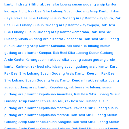
kantor Indragiri Hilir
,
rak besi siku lubang susun gudang arsip kantor
Indragiri Hulu
,
Rak Besi Siku Lubang Susun Gudang Arsip Kantor Intan
Jaya
,
Rak Besi Siku Lubang Susun Gudang Arsip Kantor Jayapura
,
Rak
Besi Siku Lubang Susun Gudang Arsip Kantor Jayawijaya
,
Rak Besi
Siku Lubang Susun Gudang Arsip Kantor Jembrana
,
Rak Besi Siku
Lubang Susun Gudang Arsip Kantor Jeneponto
,
Rak Besi Siku Lubang
Susun Gudang Arsip Kantor Kaimana
,
rak besi siku lubang susun
gudang arsip kantor Kampar
,
Rak Besi Siku Lubang Susun Gudang
Arsip Kantor Karangasem
,
rak besi siku lubang susun gudang arsip
kantor Karimun
,
rak besi siku lubang susun gudang arsip kantor Karo
,
Rak Besi Siku Lubang Susun Gudang Arsip Kantor Keerom
,
Rak Besi
Siku Lubang Susun Gudang Arsip Kantor Kendari
,
rak besi siku lubang
susun gudang arsip kantor Kepahiang
,
rak besi siku lubang susun
gudang arsip kantor Kepulauan Anambas
,
Rak Besi Siku Lubang Susun
Gudang Arsip Kantor Kepulauan Aru
,
rak besi siku lubang susun
gudang arsip kantor Kepulauan Mentawai
,
rak besi siku lubang susun
gudang arsip kantor Kepulauan Meranti
,
Rak Besi Siku Lubang Susun
Gudang Arsip Kantor Kepulauan Sangihe
,
Rak Besi Siku Lubang Susun
Gudang Arsip Kantor Kepulauan Selayar
,
Rak Besi Siku Lubang Susun