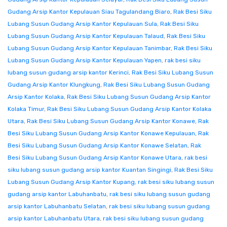
Gudang Arsip Kantor Kepulauan Siau Tagulandang Biaro
,
Rak Besi Siku
Lubang Susun Gudang Arsip Kantor Kepulauan Sula
,
Rak Besi Siku
Lubang Susun Gudang Arsip Kantor Kepulauan Talaud
,
Rak Besi Siku
Lubang Susun Gudang Arsip Kantor Kepulauan Tanimbar
,
Rak Besi Siku
Lubang Susun Gudang Arsip Kantor Kepulauan Yapen
,
rak besi siku
lubang susun gudang arsip kantor Kerinci
,
Rak Besi Siku Lubang Susun
Gudang Arsip Kantor Klungkung
,
Rak Besi Siku Lubang Susun Gudang
Arsip Kantor Kolaka
,
Rak Besi Siku Lubang Susun Gudang Arsip Kantor
Kolaka Timur
,
Rak Besi Siku Lubang Susun Gudang Arsip Kantor Kolaka
Utara
,
Rak Besi Siku Lubang Susun Gudang Arsip Kantor Konawe
,
Rak
Besi Siku Lubang Susun Gudang Arsip Kantor Konawe Kepulauan
,
Rak
Besi Siku Lubang Susun Gudang Arsip Kantor Konawe Selatan
,
Rak
Besi Siku Lubang Susun Gudang Arsip Kantor Konawe Utara
,
rak besi
siku lubang susun gudang arsip kantor Kuantan Singingi
,
Rak Besi Siku
Lubang Susun Gudang Arsip Kantor Kupang
,
rak besi siku lubang susun
gudang arsip kantor Labuhanbatu
,
rak besi siku lubang susun gudang
arsip kantor Labuhanbatu Selatan
,
rak besi siku lubang susun gudang
arsip kantor Labuhanbatu Utara
,
rak besi siku lubang susun gudang