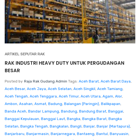
ARTIKEL SEPUTAR RAK
RAK INDUSTRI HEAVY DUTY UNTUK PERGUDANGAN
BESAR
Posted by
Raja Rak Gudang Admin
Tags:
Aceh Barat
,
Aceh Barat Daya
,
Aceh Besar
,
Aceh Jaya
,
Aceh Selatan
,
Aceh Singkil
,
Aceh Tamiang
,
Aceh Tengah
,
Aceh Tenggara
,
Aceh Timur
,
Aceh Utara
,
Agam
,
Alor
,
Ambon
,
Asahan
,
Asmat
,
Badung
,
Balangan (Paringin)
,
Balikpapan
,
Banda Aceh
,
Bandar Lampung
,
Bandung
,
Bandung Barat
,
Banggai
,
Banggai Kepulauan
,
Banggai Laut
,
Bangka
,
Bangka Barat
,
Bangka
Selatan
,
Bangka Tengah
,
Bangkalan
,
Bangli
,
Banjar
,
Banjar (Martapura)
,
Banjarbaru
,
Banjarmasin
,
Banjarnegara
,
Bantaeng
,
Bantul
,
Banyuasin
,