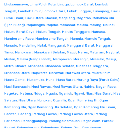
Lhokseumawe
,
Lima Puluh Kota
,
Lingga
,
Lombok Barat
,
Lombok
Tengah
,
Lombok Timur
,
Lombok Utara
,
Lubuk Linggau
,
Lumajang
,
Luwu
,
Luwu Timur
,
Luwu Utara
,
Madiun
,
Magelang
,
Magetan
,
Mahakam Ulu
(Ujoh Bilang)
,
Majalengka
,
Majene
,
Makassar
,
Malaka
,
Malang
,
Malinau
,
Maluku Barat Daya
,
Maluku Tengah
,
Maluku Tenggara
,
Mamasa
,
Mamberamo Raya
,
Mamberamo Tengah
,
Mamuju
,
Mamuju Tengah
,
Manado
,
Mandailing Natal
,
Manggarai
,
Manggarai Barat
,
Manggarai
Timur
,
Manokwari
,
Manokwari Selatan
,
Mappi
,
Maros
,
Mataram
,
Maybrat
,
Medan
,
Melawi (Nanga Pinoh)
,
Mempawah
,
Merangin
,
Merauke
,
Mesuji
,
Metro
,
Mimika
,
Minahasa
,
Minahasa Selatan
,
Minahasa Tenggara
,
Minahasa Utara
,
Mojokerto
,
Morowali
,
Morowali Utara
,
Muara Enim
,
Muaro Jambi
,
Mukomuko
,
Muna
,
Muna Barat
,
Murung Raya (Puruk Cahu)
,
Musi Banyuasin
,
Musi Rawas
,
Musi Rawas Utara
,
Nabire
,
Nagan Raya
,
Nagekeo
,
Natuna
,
Nduga
,
Ngada
,
Nganjuk
,
Ngawi
,
Nias
,
Nias Barat
,
Nias
Selatan
,
Nias Utara
,
Nunukan
,
Ogan Ilir
,
Ogan Komering Ilir
,
Ogan
Komering Ulu
,
Ogan Komering Ulu Selatan
,
Ogan Komering Ulu Timur
,
Pacitan
,
Padang
,
Padang Lawas
,
Padang Lawas Utara
,
Padang
Pariaman
,
Padangpanjang
,
Padangsidempuan
,
Pagar Alam
,
Pakpak
Bharat
,
Palangkaraya
,
Palembang
,
Palopo
,
Palu
,
Pamekasan
,