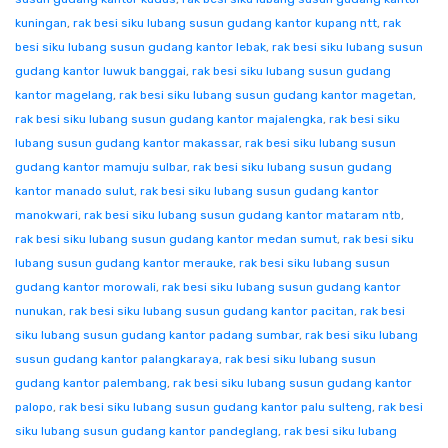
kuningan
,
rak besi siku lubang susun gudang kantor kupang ntt
,
rak
besi siku lubang susun gudang kantor lebak
,
rak besi siku lubang susun
gudang kantor luwuk banggai
,
rak besi siku lubang susun gudang
kantor magelang
,
rak besi siku lubang susun gudang kantor magetan
,
rak besi siku lubang susun gudang kantor majalengka
,
rak besi siku
lubang susun gudang kantor makassar
,
rak besi siku lubang susun
gudang kantor mamuju sulbar
,
rak besi siku lubang susun gudang
kantor manado sulut
,
rak besi siku lubang susun gudang kantor
manokwari
,
rak besi siku lubang susun gudang kantor mataram ntb
,
rak besi siku lubang susun gudang kantor medan sumut
,
rak besi siku
lubang susun gudang kantor merauke
,
rak besi siku lubang susun
gudang kantor morowali
,
rak besi siku lubang susun gudang kantor
nunukan
,
rak besi siku lubang susun gudang kantor pacitan
,
rak besi
siku lubang susun gudang kantor padang sumbar
,
rak besi siku lubang
susun gudang kantor palangkaraya
,
rak besi siku lubang susun
gudang kantor palembang
,
rak besi siku lubang susun gudang kantor
palopo
,
rak besi siku lubang susun gudang kantor palu sulteng
,
rak besi
siku lubang susun gudang kantor pandeglang
,
rak besi siku lubang