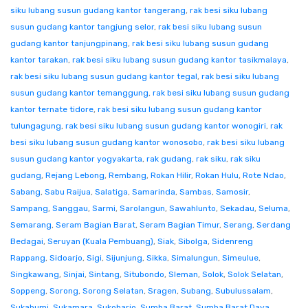
siku lubang susun gudang kantor tangerang
,
rak besi siku lubang
susun gudang kantor tangjung selor
,
rak besi siku lubang susun
gudang kantor tanjungpinang
,
rak besi siku lubang susun gudang
kantor tarakan
,
rak besi siku lubang susun gudang kantor tasikmalaya
,
rak besi siku lubang susun gudang kantor tegal
,
rak besi siku lubang
susun gudang kantor temanggung
,
rak besi siku lubang susun gudang
kantor ternate tidore
,
rak besi siku lubang susun gudang kantor
tulungagung
,
rak besi siku lubang susun gudang kantor wonogiri
,
rak
besi siku lubang susun gudang kantor wonosobo
,
rak besi siku lubang
susun gudang kantor yogyakarta
,
rak gudang
,
rak siku
,
rak siku
gudang
,
Rejang Lebong
,
Rembang
,
Rokan Hilir
,
Rokan Hulu
,
Rote Ndao
,
Sabang
,
Sabu Raijua
,
Salatiga
,
Samarinda
,
Sambas
,
Samosir
,
Sampang
,
Sanggau
,
Sarmi
,
Sarolangun
,
Sawahlunto
,
Sekadau
,
Seluma
,
Semarang
,
Seram Bagian Barat
,
Seram Bagian Timur
,
Serang
,
Serdang
Bedagai
,
Seruyan (Kuala Pembuang)
,
Siak
,
Sibolga
,
Sidenreng
Rappang
,
Sidoarjo
,
Sigi
,
Sijunjung
,
Sikka
,
Simalungun
,
Simeulue
,
Singkawang
,
Sinjai
,
Sintang
,
Situbondo
,
Sleman
,
Solok
,
Solok Selatan
,
Soppeng
,
Sorong
,
Sorong Selatan
,
Sragen
,
Subang
,
Subulussalam
,
Sukabumi
,
Sukamara
,
Sukoharjo
,
Sumba Barat
,
Sumba Barat Daya
,