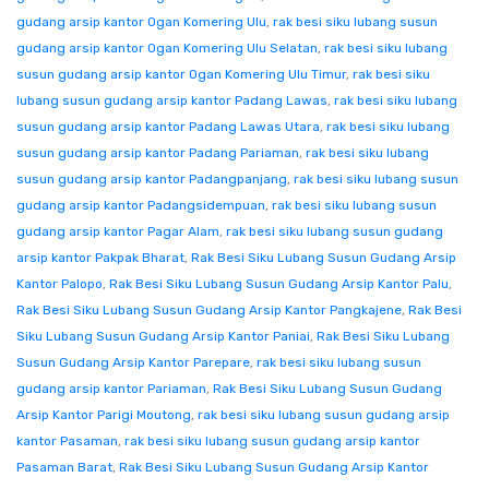
gudang arsip kantor Ogan Komering Ulu
,
rak besi siku lubang susun
gudang arsip kantor Ogan Komering Ulu Selatan
,
rak besi siku lubang
susun gudang arsip kantor Ogan Komering Ulu Timur
,
rak besi siku
lubang susun gudang arsip kantor Padang Lawas
,
rak besi siku lubang
susun gudang arsip kantor Padang Lawas Utara
,
rak besi siku lubang
susun gudang arsip kantor Padang Pariaman
,
rak besi siku lubang
susun gudang arsip kantor Padangpanjang
,
rak besi siku lubang susun
gudang arsip kantor Padangsidempuan
,
rak besi siku lubang susun
gudang arsip kantor Pagar Alam
,
rak besi siku lubang susun gudang
arsip kantor Pakpak Bharat
,
Rak Besi Siku Lubang Susun Gudang Arsip
Kantor Palopo
,
Rak Besi Siku Lubang Susun Gudang Arsip Kantor Palu
,
Rak Besi Siku Lubang Susun Gudang Arsip Kantor Pangkajene
,
Rak Besi
Siku Lubang Susun Gudang Arsip Kantor Paniai
,
Rak Besi Siku Lubang
Susun Gudang Arsip Kantor Parepare
,
rak besi siku lubang susun
gudang arsip kantor Pariaman
,
Rak Besi Siku Lubang Susun Gudang
Arsip Kantor Parigi Moutong
,
rak besi siku lubang susun gudang arsip
kantor Pasaman
,
rak besi siku lubang susun gudang arsip kantor
Pasaman Barat
,
Rak Besi Siku Lubang Susun Gudang Arsip Kantor