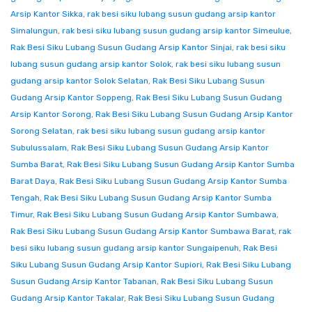
Arsip Kantor Sikka
,
rak besi siku lubang susun gudang arsip kantor
Simalungun
,
rak besi siku lubang susun gudang arsip kantor Simeulue
,
Rak Besi Siku Lubang Susun Gudang Arsip Kantor Sinjai
,
rak besi siku
lubang susun gudang arsip kantor Solok
,
rak besi siku lubang susun
gudang arsip kantor Solok Selatan
,
Rak Besi Siku Lubang Susun
Gudang Arsip Kantor Soppeng
,
Rak Besi Siku Lubang Susun Gudang
Arsip Kantor Sorong
,
Rak Besi Siku Lubang Susun Gudang Arsip Kantor
Sorong Selatan
,
rak besi siku lubang susun gudang arsip kantor
Subulussalam
,
Rak Besi Siku Lubang Susun Gudang Arsip Kantor
Sumba Barat
,
Rak Besi Siku Lubang Susun Gudang Arsip Kantor Sumba
Barat Daya
,
Rak Besi Siku Lubang Susun Gudang Arsip Kantor Sumba
Tengah
,
Rak Besi Siku Lubang Susun Gudang Arsip Kantor Sumba
Timur
,
Rak Besi Siku Lubang Susun Gudang Arsip Kantor Sumbawa
,
Rak Besi Siku Lubang Susun Gudang Arsip Kantor Sumbawa Barat
,
rak
besi siku lubang susun gudang arsip kantor Sungaipenuh
,
Rak Besi
Siku Lubang Susun Gudang Arsip Kantor Supiori
,
Rak Besi Siku Lubang
Susun Gudang Arsip Kantor Tabanan
,
Rak Besi Siku Lubang Susun
Gudang Arsip Kantor Takalar
,
Rak Besi Siku Lubang Susun Gudang