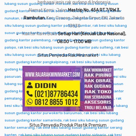
berbagai jenis rak gudang di Indonesia
lubang susun gudang kantor merauke
,
rak besi siku lubang susun
Alamat Kami : Jalan
Mastrip No. 45A RT.7/RW.3,
gudang kantor morowali
,
rak besi siku lubang susun gudang kantor
Rambutan
, Kec. Ciracas, Jakarta Timur, DKI Jakarta
nunukan
,
rak besi siku lubang susun gudang kantor pacitan
,
rak besi
siku lubang susun gudang kantor padang sumbar
13830
,
rak besi siku lubang
susun gudang kantor palangkaraya
,
rak besi siku lubang susun
Kantor Kami Buka
Setiap Hari (Kecuali Libur Nasional),
gudang kantor palembang
,
rak besi siku lubang susun gudang kantor
08.00 – 17.00 WIB
palopo
,
rak besi siku lubang susun gudang kantor palu sulteng
,
rak besi
siku lubang susun gudang kantor pandeglang
,
rak besi siku lubang
Situs Penyedia Rak Minimarket
susun gudang kantor pangkalpinang
,
rak besi siku lubang susun
gudang kantor pare-pare
,
rak besi siku lubang susun gudang kantor
pasuruan
,
rak besi siku lubang susun gudang kantor pati
,
rak besi siku
lubang susun gudang kantor pekalongan
,
rak besi siku lubang susun
gudang kantor pekanbaru
,
rak besi siku lubang susun gudang kantor
pemalang
,
rak besi siku lubang susun gudang kantor pontianak
,
rak
besi siku lubang susun gudang kantor purwakarta
,
rak besi siku lubang
susun gudang kantor purwokerto banyumas
,
rak besi siku lubang
susun gudang kantor samarinda
,
rak besi siku lubang susun gudang
Situs Penyedia Produk Plastik Premium
kantor semarang
,
rak besi siku lubang susun gudang kantor serang
banten
,
rak besi siku lubang susun gudang kantor sidoarjo
,
rak besi