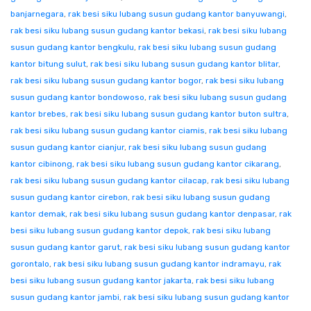
banjarnegara
,
rak besi siku lubang susun gudang kantor banyuwangi
,
rak besi siku lubang susun gudang kantor bekasi
,
rak besi siku lubang
susun gudang kantor bengkulu
,
rak besi siku lubang susun gudang
kantor bitung sulut
,
rak besi siku lubang susun gudang kantor blitar
,
rak besi siku lubang susun gudang kantor bogor
,
rak besi siku lubang
susun gudang kantor bondowoso
,
rak besi siku lubang susun gudang
kantor brebes
,
rak besi siku lubang susun gudang kantor buton sultra
,
rak besi siku lubang susun gudang kantor ciamis
,
rak besi siku lubang
susun gudang kantor cianjur
,
rak besi siku lubang susun gudang
kantor cibinong
,
rak besi siku lubang susun gudang kantor cikarang
,
rak besi siku lubang susun gudang kantor cilacap
,
rak besi siku lubang
susun gudang kantor cirebon
,
rak besi siku lubang susun gudang
kantor demak
,
rak besi siku lubang susun gudang kantor denpasar
,
rak
besi siku lubang susun gudang kantor depok
,
rak besi siku lubang
susun gudang kantor garut
,
rak besi siku lubang susun gudang kantor
gorontalo
,
rak besi siku lubang susun gudang kantor indramayu
,
rak
besi siku lubang susun gudang kantor jakarta
,
rak besi siku lubang
susun gudang kantor jambi
,
rak besi siku lubang susun gudang kantor