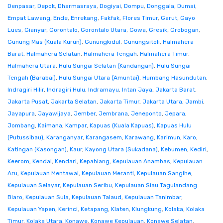
Denpasar
,
Depok
,
Dharmasraya
,
Dogiyai
,
Dompu
,
Donggala
,
Dumai
,
Empat Lawang
,
Ende
,
Enrekang
,
Fakfak
,
Flores Timur
,
Garut
,
Gayo
Lues
,
Gianyar
,
Gorontalo
,
Gorontalo Utara
,
Gowa
,
Gresik
,
Grobogan
,
Gunung Mas (Kuala Kurun)
,
Gunungkidul
,
Gunungsitoli
,
Halmahera
Barat
,
Halmahera Selatan
,
Halmahera Tengah
,
Halmahera Timur
,
Halmahera Utara
,
Hulu Sungai Selatan (Kandangan)
,
Hulu Sungai
Tengah (Barabai)
,
Hulu Sungai Utara (Amuntai)
,
Humbang Hasundutan
,
Indragiri Hilir
,
Indragiri Hulu
,
Indramayu
,
Intan Jaya
,
Jakarta Barat
,
Jakarta Pusat
,
Jakarta Selatan
,
Jakarta Timur
,
Jakarta Utara
,
Jambi
,
Jayapura
,
Jayawijaya
,
Jember
,
Jembrana
,
Jeneponto
,
Jepara
,
Jombang
,
Kaimana
,
Kampar
,
Kapuas (Kuala Kapuas)
,
Kapuas Hulu
(Putussibau)
,
Karanganyar
,
Karangasem
,
Karawang
,
Karimun
,
Karo
,
Katingan (Kasongan)
,
Kaur
,
Kayong Utara (Sukadana)
,
Kebumen
,
Kediri
,
Keerom
,
Kendal
,
Kendari
,
Kepahiang
,
Kepulauan Anambas
,
Kepulauan
Aru
,
Kepulauan Mentawai
,
Kepulauan Meranti
,
Kepulauan Sangihe
,
Kepulauan Selayar
,
Kepulauan Seribu
,
Kepulauan Siau Tagulandang
Biaro
,
Kepulauan Sula
,
Kepulauan Talaud
,
Kepulauan Tanimbar
,
Kepulauan Yapen
,
Kerinci
,
Ketapang
,
Klaten
,
Klungkung
,
Kolaka
,
Kolaka
Timur
,
Kolaka Utara
,
Konawe
,
Konawe Kepulauan
,
Konawe Selatan
,