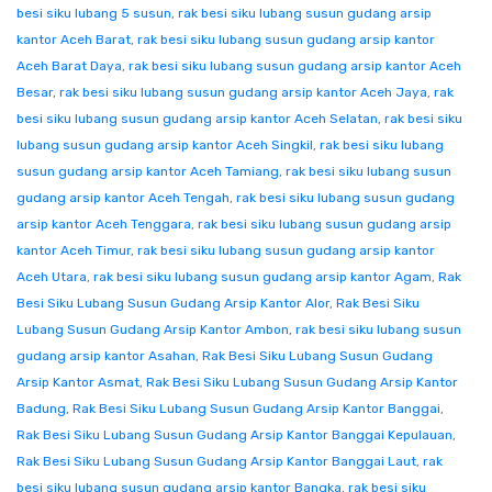
besi siku lubang 5 susun
,
rak besi siku lubang susun gudang arsip
kantor Aceh Barat
,
rak besi siku lubang susun gudang arsip kantor
Aceh Barat Daya
,
rak besi siku lubang susun gudang arsip kantor Aceh
Besar
,
rak besi siku lubang susun gudang arsip kantor Aceh Jaya
,
rak
besi siku lubang susun gudang arsip kantor Aceh Selatan
,
rak besi siku
lubang susun gudang arsip kantor Aceh Singkil
,
rak besi siku lubang
susun gudang arsip kantor Aceh Tamiang
,
rak besi siku lubang susun
gudang arsip kantor Aceh Tengah
,
rak besi siku lubang susun gudang
arsip kantor Aceh Tenggara
,
rak besi siku lubang susun gudang arsip
kantor Aceh Timur
,
rak besi siku lubang susun gudang arsip kantor
Aceh Utara
,
rak besi siku lubang susun gudang arsip kantor Agam
,
Rak
Besi Siku Lubang Susun Gudang Arsip Kantor Alor
,
Rak Besi Siku
Lubang Susun Gudang Arsip Kantor Ambon
,
rak besi siku lubang susun
gudang arsip kantor Asahan
,
Rak Besi Siku Lubang Susun Gudang
Arsip Kantor Asmat
,
Rak Besi Siku Lubang Susun Gudang Arsip Kantor
Badung
,
Rak Besi Siku Lubang Susun Gudang Arsip Kantor Banggai
,
Rak Besi Siku Lubang Susun Gudang Arsip Kantor Banggai Kepulauan
,
Rak Besi Siku Lubang Susun Gudang Arsip Kantor Banggai Laut
,
rak
besi siku lubang susun gudang arsip kantor Bangka
,
rak besi siku