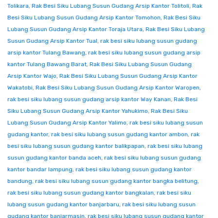
Tolikara
,
Rak Besi Siku Lubang Susun Gudang Arsip Kantor Tolitoli
,
Rak
Besi Siku Lubang Susun Gudang Arsip Kantor Tomohon
,
Rak Besi Siku
Lubang Susun Gudang Arsip Kantor Toraja Utara
,
Rak Besi Siku Lubang
Susun Gudang Arsip Kantor Tual
,
rak besi siku lubang susun gudang
arsip kantor Tulang Bawang
,
rak besi siku lubang susun gudang arsip
kantor Tulang Bawang Barat
,
Rak Besi Siku Lubang Susun Gudang
Arsip Kantor Wajo
,
Rak Besi Siku Lubang Susun Gudang Arsip Kantor
Wakatobi
,
Rak Besi Siku Lubang Susun Gudang Arsip Kantor Waropen
,
rak besi siku lubang susun gudang arsip kantor Way Kanan
,
Rak Besi
Siku Lubang Susun Gudang Arsip Kantor Yahukimo
,
Rak Besi Siku
Lubang Susun Gudang Arsip Kantor Yalimo
,
rak besi siku lubang susun
gudang kantor
,
rak besi siku lubang susun gudang kantor ambon
,
rak
besi siku lubang susun gudang kantor balikpapan
,
rak besi siku lubang
susun gudang kantor banda aceh
,
rak besi siku lubang susun gudang
kantor bandar lampung
,
rak besi siku lubang susun gudang kantor
bandung
,
rak besi siku lubang susun gudang kantor bangka belitung
,
rak besi siku lubang susun gudang kantor bangkalan
,
rak besi siku
lubang susun gudang kantor banjarbaru
,
rak besi siku lubang susun
gudang kantor banjarmasin
,
rak besi siku lubang susun gudang kantor