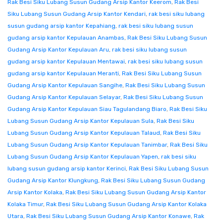
Rak Besi Siku Lubang Susun Gudang Arsip Kantor Keerom
,
Rak Besi
Siku Lubang Susun Gudang Arsip Kantor Kendari
,
rak besi siku lubang
susun gudang arsip kantor Kepahiang
,
rak besi siku lubang susun
gudang arsip kantor Kepulauan Anambas
,
Rak Besi Siku Lubang Susun
Gudang Arsip Kantor Kepulauan Aru
,
rak besi siku lubang susun
gudang arsip kantor Kepulauan Mentawai
,
rak besi siku lubang susun
gudang arsip kantor Kepulauan Meranti
,
Rak Besi Siku Lubang Susun
Gudang Arsip Kantor Kepulauan Sangihe
,
Rak Besi Siku Lubang Susun
Gudang Arsip Kantor Kepulauan Selayar
,
Rak Besi Siku Lubang Susun
Gudang Arsip Kantor Kepulauan Siau Tagulandang Biaro
,
Rak Besi Siku
Lubang Susun Gudang Arsip Kantor Kepulauan Sula
,
Rak Besi Siku
Lubang Susun Gudang Arsip Kantor Kepulauan Talaud
,
Rak Besi Siku
Lubang Susun Gudang Arsip Kantor Kepulauan Tanimbar
,
Rak Besi Siku
Lubang Susun Gudang Arsip Kantor Kepulauan Yapen
,
rak besi siku
lubang susun gudang arsip kantor Kerinci
,
Rak Besi Siku Lubang Susun
Gudang Arsip Kantor Klungkung
,
Rak Besi Siku Lubang Susun Gudang
Arsip Kantor Kolaka
,
Rak Besi Siku Lubang Susun Gudang Arsip Kantor
Kolaka Timur
,
Rak Besi Siku Lubang Susun Gudang Arsip Kantor Kolaka
Utara
,
Rak Besi Siku Lubang Susun Gudang Arsip Kantor Konawe
,
Rak