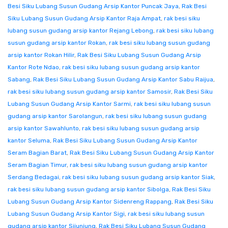
Besi Siku Lubang Susun Gudang Arsip Kantor Puncak Jaya
,
Rak Besi
Siku Lubang Susun Gudang Arsip Kantor Raja Ampat
,
rak besi siku
lubang susun gudang arsip kantor Rejang Lebong
,
rak besi siku lubang
susun gudang arsip kantor Rokan
,
rak besi siku lubang susun gudang
arsip kantor Rokan Hilir
,
Rak Besi Siku Lubang Susun Gudang Arsip
Kantor Rote Ndao
,
rak besi siku lubang susun gudang arsip kantor
Sabang
,
Rak Besi Siku Lubang Susun Gudang Arsip Kantor Sabu Raijua
,
rak besi siku lubang susun gudang arsip kantor Samosir
,
Rak Besi Siku
Lubang Susun Gudang Arsip Kantor Sarmi
,
rak besi siku lubang susun
gudang arsip kantor Sarolangun
,
rak besi siku lubang susun gudang
arsip kantor Sawahlunto
,
rak besi siku lubang susun gudang arsip
kantor Seluma
,
Rak Besi Siku Lubang Susun Gudang Arsip Kantor
Seram Bagian Barat
,
Rak Besi Siku Lubang Susun Gudang Arsip Kantor
Seram Bagian Timur
,
rak besi siku lubang susun gudang arsip kantor
Serdang Bedagai
,
rak besi siku lubang susun gudang arsip kantor Siak
,
rak besi siku lubang susun gudang arsip kantor Sibolga
,
Rak Besi Siku
Lubang Susun Gudang Arsip Kantor Sidenreng Rappang
,
Rak Besi Siku
Lubang Susun Gudang Arsip Kantor Sigi
,
rak besi siku lubang susun
gudang arsip kantor Sijunjung
,
Rak Besi Siku Lubang Susun Gudang