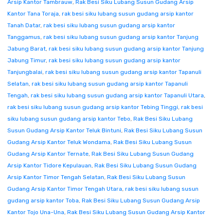
Arsip Kantor Tambrauw
,
Rak Besi Siku Lubang Susun Gudang Arsip
Kantor Tana Toraja
,
rak besi siku lubang susun gudang arsip kantor
Tanah Datar
,
rak besi siku lubang susun gudang arsip kantor
Tanggamus
,
rak besi siku lubang susun gudang arsip kantor Tanjung
Jabung Barat
,
rak besi siku lubang susun gudang arsip kantor Tanjung
Jabung Timur
,
rak besi siku lubang susun gudang arsip kantor
Tanjungbalai
,
rak besi siku lubang susun gudang arsip kantor Tapanuli
Selatan
,
rak besi siku lubang susun gudang arsip kantor Tapanuli
Tengah
,
rak besi siku lubang susun gudang arsip kantor Tapanuli Utara
,
rak besi siku lubang susun gudang arsip kantor Tebing Tinggi
,
rak besi
siku lubang susun gudang arsip kantor Tebo
,
Rak Besi Siku Lubang
Susun Gudang Arsip Kantor Teluk Bintuni
,
Rak Besi Siku Lubang Susun
Gudang Arsip Kantor Teluk Wondama
,
Rak Besi Siku Lubang Susun
Gudang Arsip Kantor Ternate
,
Rak Besi Siku Lubang Susun Gudang
Arsip Kantor Tidore Kepulauan
,
Rak Besi Siku Lubang Susun Gudang
Arsip Kantor Timor Tengah Selatan
,
Rak Besi Siku Lubang Susun
Gudang Arsip Kantor Timor Tengah Utara
,
rak besi siku lubang susun
gudang arsip kantor Toba
,
Rak Besi Siku Lubang Susun Gudang Arsip
Kantor Tojo Una-Una
,
Rak Besi Siku Lubang Susun Gudang Arsip Kantor