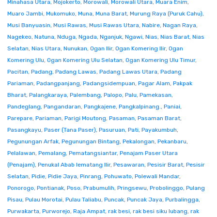
Minahasa Utara
,
Mojokerto
,
Morowali
,
Morowali Utara
,
Muara Enim
,
Muaro Jambi
,
Mukomuko
,
Muna
,
Muna Barat
,
Murung Raya (Puruk Cahu)
,
Musi Banyuasin
,
Musi Rawas
,
Musi Rawas Utara
,
Nabire
,
Nagan Raya
,
Nagekeo
,
Natuna
,
Nduga
,
Ngada
,
Nganjuk
,
Ngawi
,
Nias
,
Nias Barat
,
Nias
Selatan
,
Nias Utara
,
Nunukan
,
Ogan Ilir
,
Ogan Komering Ilir
,
Ogan
Komering Ulu
,
Ogan Komering Ulu Selatan
,
Ogan Komering Ulu Timur
,
Pacitan
,
Padang
,
Padang Lawas
,
Padang Lawas Utara
,
Padang
Pariaman
,
Padangpanjang
,
Padangsidempuan
,
Pagar Alam
,
Pakpak
Bharat
,
Palangkaraya
,
Palembang
,
Palopo
,
Palu
,
Pamekasan
,
Pandeglang
,
Pangandaran
,
Pangkajene
,
Pangkalpinang.
,
Paniai
,
Parepare
,
Pariaman
,
Parigi Moutong
,
Pasaman
,
Pasaman Barat
,
Pasangkayu
,
Paser (Tana Paser)
,
Pasuruan
,
Pati
,
Payakumbuh
,
Pegunungan Arfak
,
Pegunungan Bintang
,
Pekalongan
,
Pekanbaru
,
Pelalawan
,
Pemalang
,
Pematangsiantar
,
Penajam Paser Utara
(Penajam)
,
Penukal Abab lematang Ilir
,
Pesawaran
,
Pesisir Barat
,
Pesisir
Selatan
,
Pidie
,
Pidie Jaya
,
Pinrang
,
Pohuwato
,
Polewali Mandar
,
Ponorogo
,
Pontianak
,
Poso
,
Prabumulih
,
Pringsewu
,
Probolinggo
,
Pulang
Pisau
,
Pulau Morotai
,
Pulau Taliabu
,
Puncak
,
Puncak Jaya
,
Purbalingga
,
Purwakarta
,
Purworejo
,
Raja Ampat
,
rak besi
,
rak besi siku lubang
,
rak