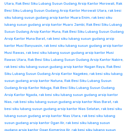
Utara
,
Rak Besi Siku Lubang Susun Gudang Arsip Kantor Morowali
,
Rak
Besi Siku Lubang Susun Gudang Arsip Kantor Morowali Utara
,
rak besi
siku lubang susun gudang arsip kantor Muara Enim
,
rak besi siku
lubang susun gudang arsip kantor Muaro Jambi
,
Rak Besi Siku Lubang
Susun Gudang Arsip Kantor Muna
,
Rak Besi Siku Lubang Susun Gudang
Arsip Kantor Muna Barat
,
rak besi siku lubang susun gudang arsip
kantor Musi Banyuasin
,
rak besi siku lubang susun gudang arsip kantor
Musi Rawas
,
rak besi siku lubang susun gudang arsip kantor Musi
Rawas Utara
,
Rak Besi Siku Lubang Susun Gudang Arsip Kantor Nabire
,
rak besi siku lubang susun gudang arsip kantor Nagan Raya
,
Rak Besi
Siku Lubang Susun Gudang Arsip Kantor Nagekeo
,
rak besi siku lubang
susun gudang arsip kantor Natuna
,
Rak Besi Siku Lubang Susun
Gudang Arsip Kantor Nduga
,
Rak Besi Siku Lubang Susun Gudang
Arsip Kantor Ngada
,
rak besi siku lubang susun gudang arsip kantor
Nias
,
rak besi siku lubang susun gudang arsip kantor Nias Barat
,
rak
besi siku lubang susun gudang arsip kantor Nias Selatan
,
rak besi siku
lubang susun gudang arsip kantor Nias Utara
,
rak besi siku lubang
susun gudang arsip kantor Ogan Ilir
,
rak besi siku lubang susun
gudang arsip kantor Ogan Komering Ilir
,
rak besi siku lubang susun