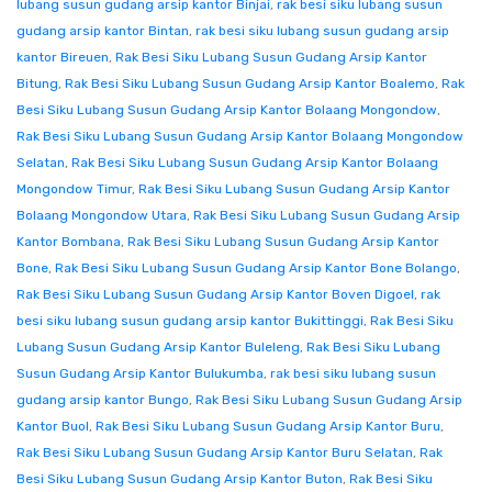
lubang susun gudang arsip kantor Binjai
,
rak besi siku lubang susun
gudang arsip kantor Bintan
,
rak besi siku lubang susun gudang arsip
kantor Bireuen
,
Rak Besi Siku Lubang Susun Gudang Arsip Kantor
Bitung
,
Rak Besi Siku Lubang Susun Gudang Arsip Kantor Boalemo
,
Rak
Besi Siku Lubang Susun Gudang Arsip Kantor Bolaang Mongondow
,
Rak Besi Siku Lubang Susun Gudang Arsip Kantor Bolaang Mongondow
Selatan
,
Rak Besi Siku Lubang Susun Gudang Arsip Kantor Bolaang
Mongondow Timur
,
Rak Besi Siku Lubang Susun Gudang Arsip Kantor
Bolaang Mongondow Utara
,
Rak Besi Siku Lubang Susun Gudang Arsip
Kantor Bombana
,
Rak Besi Siku Lubang Susun Gudang Arsip Kantor
Bone
,
Rak Besi Siku Lubang Susun Gudang Arsip Kantor Bone Bolango
,
Rak Besi Siku Lubang Susun Gudang Arsip Kantor Boven Digoel
,
rak
besi siku lubang susun gudang arsip kantor Bukittinggi
,
Rak Besi Siku
Lubang Susun Gudang Arsip Kantor Buleleng
,
Rak Besi Siku Lubang
Susun Gudang Arsip Kantor Bulukumba
,
rak besi siku lubang susun
gudang arsip kantor Bungo
,
Rak Besi Siku Lubang Susun Gudang Arsip
Kantor Buol
,
Rak Besi Siku Lubang Susun Gudang Arsip Kantor Buru
,
Rak Besi Siku Lubang Susun Gudang Arsip Kantor Buru Selatan
,
Rak
Besi Siku Lubang Susun Gudang Arsip Kantor Buton
,
Rak Besi Siku