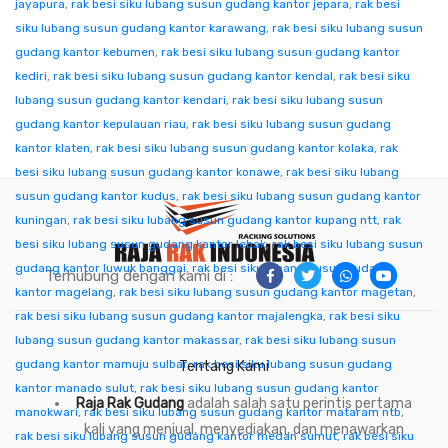
jayapura
,
rak besi siku lubang susun gudang kantor jepara
,
rak besi
siku lubang susun gudang kantor karawang
,
rak besi siku lubang susun
gudang kantor kebumen
,
rak besi siku lubang susun gudang kantor
kediri
,
rak besi siku lubang susun gudang kantor kendal
,
rak besi siku
lubang susun gudang kantor kendari
,
rak besi siku lubang susun
gudang kantor kepulauan riau
,
rak besi siku lubang susun gudang
kantor klaten
,
rak besi siku lubang susun gudang kantor kolaka
,
rak
besi siku lubang susun gudang kantor konawe
,
rak besi siku lubang
susun gudang kantor kudus
,
rak besi siku lubang susun gudang kantor
kuningan
,
rak besi siku lubang susun gudang kantor kupang ntt
,
rak
besi siku lubang susun gudang kantor lebak
,
rak besi siku lubang susun
gudang kantor luwuk banggai
,
rak besi siku lubang susun gudang
Terhubung dengan kami di :
kantor magelang
,
rak besi siku lubang susun gudang kantor magetan
,
rak besi siku lubang susun gudang kantor majalengka
,
rak besi siku
lubang susun gudang kantor makassar
,
rak besi siku lubang susun
gudang kantor mamuju sulbar
,
rak besi siku lubang susun gudang
Tentang Kami
kantor manado sulut
,
rak besi siku lubang susun gudang kantor
Raja Rak Gudang
adalah salah satu perintis pertama
manokwari
,
rak besi siku lubang susun gudang kantor mataram ntb
,
kali yang menjual, menyediakan, dan menawarkan
rak besi siku lubang susun gudang kantor medan sumut
,
rak besi siku