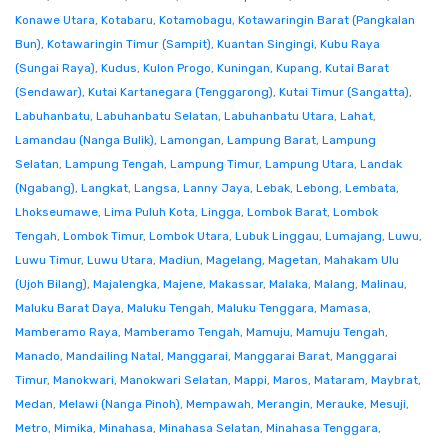
Konawe Utara
,
Kotabaru
,
Kotamobagu
,
Kotawaringin Barat (Pangkalan
Bun)
,
Kotawaringin Timur (Sampit)
,
Kuantan Singingi
,
Kubu Raya
(Sungai Raya)
,
Kudus
,
Kulon Progo
,
Kuningan
,
Kupang
,
Kutai Barat
(Sendawar)
,
Kutai Kartanegara (Tenggarong)
,
Kutai Timur (Sangatta)
,
Labuhanbatu
,
Labuhanbatu Selatan
,
Labuhanbatu Utara
,
Lahat
,
Lamandau (Nanga Bulik)
,
Lamongan
,
Lampung Barat
,
Lampung
Selatan
,
Lampung Tengah
,
Lampung Timur
,
Lampung Utara
,
Landak
(Ngabang)
,
Langkat
,
Langsa
,
Lanny Jaya
,
Lebak
,
Lebong
,
Lembata
,
Lhokseumawe
,
Lima Puluh Kota
,
Lingga
,
Lombok Barat
,
Lombok
Tengah
,
Lombok Timur
,
Lombok Utara
,
Lubuk Linggau
,
Lumajang
,
Luwu
,
Luwu Timur
,
Luwu Utara
,
Madiun
,
Magelang
,
Magetan
,
Mahakam Ulu
(Ujoh Bilang)
,
Majalengka
,
Majene
,
Makassar
,
Malaka
,
Malang
,
Malinau
,
Maluku Barat Daya
,
Maluku Tengah
,
Maluku Tenggara
,
Mamasa
,
Mamberamo Raya
,
Mamberamo Tengah
,
Mamuju
,
Mamuju Tengah
,
Manado
,
Mandailing Natal
,
Manggarai
,
Manggarai Barat
,
Manggarai
Timur
,
Manokwari
,
Manokwari Selatan
,
Mappi
,
Maros
,
Mataram
,
Maybrat
,
Medan
,
Melawi (Nanga Pinoh)
,
Mempawah
,
Merangin
,
Merauke
,
Mesuji
,
Metro
,
Mimika
,
Minahasa
,
Minahasa Selatan
,
Minahasa Tenggara
,