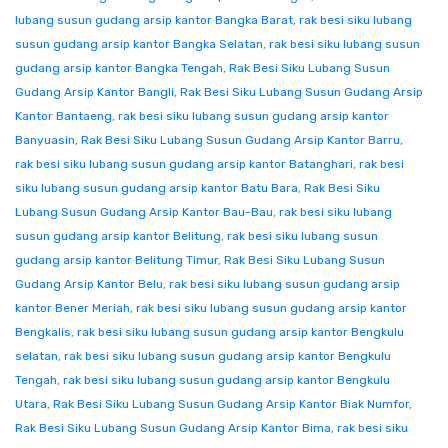
lubang susun gudang arsip kantor Bangka Barat
,
rak besi siku lubang
susun gudang arsip kantor Bangka Selatan
,
rak besi siku lubang susun
gudang arsip kantor Bangka Tengah
,
Rak Besi Siku Lubang Susun
Gudang Arsip Kantor Bangli
,
Rak Besi Siku Lubang Susun Gudang Arsip
Kantor Bantaeng
,
rak besi siku lubang susun gudang arsip kantor
Banyuasin
,
Rak Besi Siku Lubang Susun Gudang Arsip Kantor Barru
,
rak besi siku lubang susun gudang arsip kantor Batanghari
,
rak besi
siku lubang susun gudang arsip kantor Batu Bara
,
Rak Besi Siku
Lubang Susun Gudang Arsip Kantor Bau-Bau
,
rak besi siku lubang
susun gudang arsip kantor Belitung
,
rak besi siku lubang susun
gudang arsip kantor Belitung Timur
,
Rak Besi Siku Lubang Susun
Gudang Arsip Kantor Belu
,
rak besi siku lubang susun gudang arsip
kantor Bener Meriah
,
rak besi siku lubang susun gudang arsip kantor
Bengkalis
,
rak besi siku lubang susun gudang arsip kantor Bengkulu
selatan
,
rak besi siku lubang susun gudang arsip kantor Bengkulu
Tengah
,
rak besi siku lubang susun gudang arsip kantor Bengkulu
Utara
,
Rak Besi Siku Lubang Susun Gudang Arsip Kantor Biak Numfor
,
Rak Besi Siku Lubang Susun Gudang Arsip Kantor Bima
,
rak besi siku