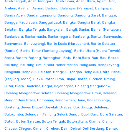
Aceh Tengah
,
Aceh Tenggara
,
Aceh Timur
,
Aceh Utara
,
Agam
,
Alor
,
Ambon
,
Asahan
,
Asmat
,
Badung
,
Balangan (Paringin)
,
Balikpapan
,
Banda Aceh
,
Bandar Lampung
,
Bandung
,
Bandung Barat
,
Banggai
,
Banggai Kepulauan
,
Banggai Laut
,
Bangka
,
Bangka Barat
,
Bangka
Selatan
,
Bangka Tengah
,
Bangkalan
,
Bangli
,
Banjar
,
Banjar (Martapura)
,
Banjarbaru
,
Banjarmasin
,
Banjarnegara
,
Bantaeng
,
Bantul
,
Banyuasin
,
Banyumas
,
Banyuwangi
,
Barito Kuala (Marabahan)
,
Barito Selatan
(Buntok)
,
Barito Timur (Tamiang Layang)
,
Barito Utara (Muara Teweh)
,
Barru
,
Batam
,
Batang
,
Batanghari
,
Batu
,
Batu Bara
,
Bau-Bau
,
Bekasi
,
Belitung
,
Belitung Timur
,
Belu
,
Bener Meriah
,
Bengkalis
,
Bengkayang
,
Bengkulu
,
Bengkulu Selatan
,
Bengkulu Tengah
,
Bengkulu Utara
,
Berau
(Tanjung Redeb)
,
Biak Numfor
,
Bima
,
Binjai
,
Bintan
,
Bireuen
,
Bitung
,
Blitar
,
Blora
,
Boalemo
,
Bogor
,
Bojonegoro
,
Bolaang Mongondow
,
Bolaang Mongondow Selatan
,
Bolaang Mongondow Timur
,
Bolaang
Mongondow Utara
,
Bombana
,
Bondowoso
,
Bone
,
Bone Bolango
,
Bontang
,
Boven Digoel
,
Boyolali
,
Brebes
,
Bukittinggi
,
Buleleng
,
Bulukumba
,
Bulungan (Tanjung Selor)
,
Bungo
,
Buol
,
Buru
,
Buru Selatan
,
Buton
,
Buton Selatan
,
Buton Tengah
,
Buton Utara
,
Ciamis
,
Cianjur
,
Cilacap
,
Cilegon
,
Cimahi
,
Cirebon
,
Dairi
,
Deiyai
,
Deli Serdang
,
Demak
,