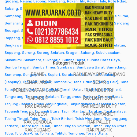
gudang
,
Rejang Lebong
,
Rembang
,
Rokan Hilir
,
Rokan Hulu
,
Rote Ndao
,
Sabang
,
Sabu Raijua
,
Salatiga
,
Samarinda
,
Sambas
,
Samosir
,
Sampang
,
Sanggau
,
Sarmi
,
Sarolangun
,
Sawahlunto
,
Sekadau
,
Seluma
,
Semarang
,
Seram Bagian Barat
,
Seram Bagian Timur
,
Serang
,
Serdang
Bedagai
,
Seruyan (Kuala Pembuang)
,
Siak
,
Sibolga
,
Sidenreng
Rappang
,
Sidoarjo
,
Sigi
,
Sijunjung
,
Sikka
,
Simalungun
,
Simeulue
,
Singkawang
,
Sinjai
,
Sintang
,
Situbondo
,
Sleman
,
Solok
,
Solok Selatan
,
Soppeng
,
Sorong
,
Sorong Selatan
,
Sragen
,
Subang
,
Subulussalam
,
Sukabumi
,
Sukamara
,
Sukoharjo
,
Sumba Barat
,
Sumba Barat Daya
,
Kategori Produk
Sumba Tengah
,
Sumba Timur
,
Sumbawa
,
Sumbawa Barat
,
Sumedang
,
BRAND
RAK HEAVY DUTY GUDANG
Sumenep
,
Sungaipenuh
,
Supiori
,
Surabaya
,
Surakarta
,
Tabalong
(Tanjung)
,
Tabanan
LEMARI ARSIP
,
Takalar
,
Tambrauw
,
Tana Tidung (Tideng Pale)
BESAR
,
Tana
Toraja
,
Tanah Bumbu (Batulicin)
,
Tanah Datar
,
Tanah Laut (Pelaihari)
,
PERLENGKAPAN GUDANG
RAK INDUSTRI
Tangerang
,
Tangerang Selatan
,
Tanggamus
,
Tanjung Jabung Barat
,
RAK ARSIP
RAK LIGHT DUTY
Tanjung Jabung Timur
,
Tanjungbalai
,
Tanjungpinang
,
Tapanuli Selatan
,
RAK BARANG
RAK MEDIUM DUTY
Tapanuli Tengah
,
Tapanuli Utara
,
Tapin (Rantau)
,
Tarakan
,
Tasikmalaya
,
RAK BESI
RAK MINIMARKET
Tebing Tinggi
,
Tebo
,
Tegal
,
Teluk Bintuni
,
Teluk Wondama
,
Temanggung
,
RAK GONDOLA
RAK PALLET
Ternate
,
Tidore Kepulauan
,
Timor Tengah Selatan
,
Timor Tengah Utara
,
RAK GUDANG
RAK PLASTIK
Toba
,
Tojo Una-Una
,
Tolikara
,
Tolitoli
,
Tomohon
,
Toraja Utara
,