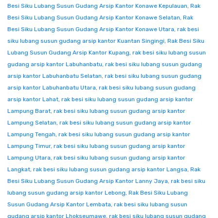
Besi Siku Lubang Susun Gudang Arsip Kantor Konawe Kepulauan
,
Rak
Besi Siku Lubang Susun Gudang Arsip Kantor Konawe Selatan
,
Rak
Besi Siku Lubang Susun Gudang Arsip Kantor Konawe Utara
,
rak besi
siku lubang susun gudang arsip kantor Kuantan Singingi
,
Rak Besi Siku
Lubang Susun Gudang Arsip Kantor Kupang
,
rak besi siku lubang susun
gudang arsip kantor Labuhanbatu
,
rak besi siku lubang susun gudang
arsip kantor Labuhanbatu Selatan
,
rak besi siku lubang susun gudang
arsip kantor Labuhanbatu Utara
,
rak besi siku lubang susun gudang
arsip kantor Lahat
,
rak besi siku lubang susun gudang arsip kantor
Lampung Barat
,
rak besi siku lubang susun gudang arsip kantor
Lampung Selatan
,
rak besi siku lubang susun gudang arsip kantor
Lampung Tengah
,
rak besi siku lubang susun gudang arsip kantor
Lampung Timur
,
rak besi siku lubang susun gudang arsip kantor
Lampung Utara
,
rak besi siku lubang susun gudang arsip kantor
Langkat
,
rak besi siku lubang susun gudang arsip kantor Langsa
,
Rak
Besi Siku Lubang Susun Gudang Arsip Kantor Lanny Jaya
,
rak besi siku
lubang susun gudang arsip kantor Lebong
,
Rak Besi Siku Lubang
Susun Gudang Arsip Kantor Lembata
,
rak besi siku lubang susun
gudang arsip kantor Lhokseumawe
,
rak besi siku lubang susun gudang