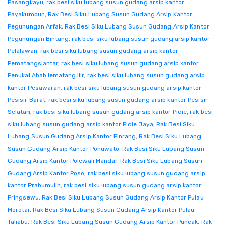
Pasangkayu
,
rak besi siku lubang susun gudang arsip kantor
Payakumbuh
,
Rak Besi Siku Lubang Susun Gudang Arsip Kantor
Pegunungan Arfak
,
Rak Besi Siku Lubang Susun Gudang Arsip Kantor
Pegunungan Bintang
,
rak besi siku lubang susun gudang arsip kantor
Pelalawan
,
rak besi siku lubang susun gudang arsip kantor
Pematangsiantar
,
rak besi siku lubang susun gudang arsip kantor
Penukal Abab lematang Ilir
,
rak besi siku lubang susun gudang arsip
kantor Pesawaran
,
rak besi siku lubang susun gudang arsip kantor
Pesisir Barat
,
rak besi siku lubang susun gudang arsip kantor Pesisir
Selatan
,
rak besi siku lubang susun gudang arsip kantor Pidie
,
rak besi
siku lubang susun gudang arsip kantor Pidie Jaya
,
Rak Besi Siku
Lubang Susun Gudang Arsip Kantor Pinrang
,
Rak Besi Siku Lubang
Susun Gudang Arsip Kantor Pohuwato
,
Rak Besi Siku Lubang Susun
Gudang Arsip Kantor Polewali Mandar
,
Rak Besi Siku Lubang Susun
Gudang Arsip Kantor Poso
,
rak besi siku lubang susun gudang arsip
kantor Prabumulih
,
rak besi siku lubang susun gudang arsip kantor
Pringsewu
,
Rak Besi Siku Lubang Susun Gudang Arsip Kantor Pulau
Morotai
,
Rak Besi Siku Lubang Susun Gudang Arsip Kantor Pulau
Taliabu
,
Rak Besi Siku Lubang Susun Gudang Arsip Kantor Puncak
,
Rak