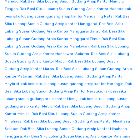
Mamuju
,
Rak Besi Siku Lubang Susun Gudang Arsip Kantor Mamuju
Tengah
,
Rak Besi Siku Lubang Susun Gudang Arsip Kantor Manado
,
rak
besi siku lubang susun gudang arsip kantor Mandailing Natal
,
Rak Besi
Siku Lubang Susun Gudang Arsip Kantor Manggarai
,
Rak Besi Siku
Lubang Susun Gudang Arsip Kantor Manggarai Barat
,
Rak Besi Siku
Lubang Susun Gudang Arsip Kantor Manggarai Timur
,
Rak Besi Siku
Lubang Susun Gudang Arsip Kantor Manokwari
,
Rak Besi Siku Lubang
Susun Gudang Arsip Kantor Manokwari Selatan
,
Rak Besi Siku Lubang
Susun Gudang Arsip Kantor Mappi
,
Rak Besi Siku Lubang Susun
Gudang Arsip Kantor Maros
,
Rak Besi Siku Lubang Susun Gudang Arsip
Kantor Mataram
,
Rak Besi Siku Lubang Susun Gudang Arsip Kantor
Maybrat
,
rak besi siku lubang susun gudang arsip kantor Merangin
,
Rak
Besi Siku Lubang Susun Gudang Arsip Kantor Merauke
,
rak besi siku
lubang susun gudang arsip kantor Mesuji
,
rak besi siku lubang susun
gudang arsip kantor Metro
,
Rak Besi Siku Lubang Susun Gudang Arsip
Kantor Mimika
,
Rak Besi Siku Lubang Susun Gudang Arsip Kantor
Minahasa
,
Rak Besi Siku Lubang Susun Gudang Arsip Kantor Minahasa
Selatan
,
Rak Besi Siku Lubang Susun Gudang Arsip Kantor Minahasa
Tenggara
,
Rak Besi Siku Lubang Susun Gudang Arsip Kantor Minahasa