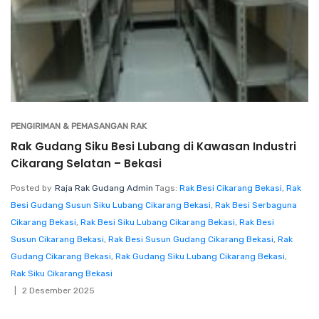
PENGIRIMAN & PEMASANGAN RAK
Rak Gudang Siku Besi Lubang di Kawasan Industri
Cikarang Selatan – Bekasi
Posted by
Raja Rak Gudang Admin
Tags:
Rak Besi Cikarang Bekasi
,
Rak
Besi Gudang Susun Siku Lubang Cikarang Bekasi
,
Rak Besi Serbaguna
Cikarang Bekasi
,
Rak Besi Siku Lubang Cikarang Bekasi
,
Rak Besi
Susun Cikarang Bekasi
,
Rak Besi Susun Gudang Cikarang Bekasi
,
Rak
Gudang Cikarang Bekasi
,
Rak Gudang Siku Lubang Cikarang Bekasi
,
Rak Siku Cikarang Bekasi
2 Desember 2025