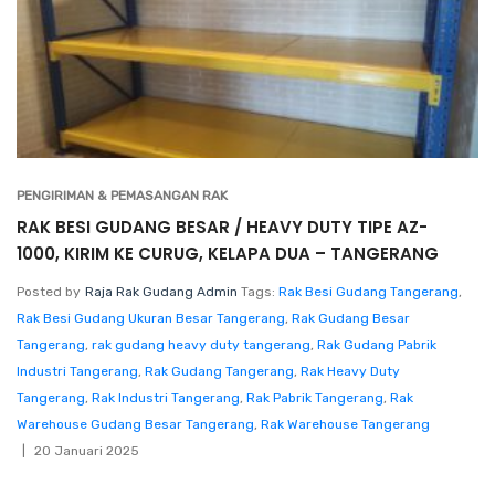
PENGIRIMAN & PEMASANGAN RAK
RAK BESI GUDANG BESAR / HEAVY DUTY TIPE AZ-
1000, KIRIM KE CURUG, KELAPA DUA – TANGERANG
Posted by
Raja Rak Gudang Admin
Tags:
Rak Besi Gudang Tangerang
,
Rak Besi Gudang Ukuran Besar Tangerang
,
Rak Gudang Besar
Tangerang
,
rak gudang heavy duty tangerang
,
Rak Gudang Pabrik
Industri Tangerang
,
Rak Gudang Tangerang
,
Rak Heavy Duty
Tangerang
,
Rak Industri Tangerang
,
Rak Pabrik Tangerang
,
Rak
Warehouse Gudang Besar Tangerang
,
Rak Warehouse Tangerang
20 Januari 2025