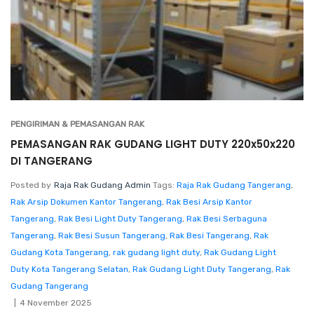
PENGIRIMAN & PEMASANGAN RAK
PEMASANGAN RAK GUDANG LIGHT DUTY 220x50x220
DI TANGERANG
Posted by
Raja Rak Gudang Admin
Tags:
Raja Rak Gudang Tangerang
,
Rak Arsip Dokumen Kantor Tangerang
,
Rak Besi Arsip Kantor
Tangerang
,
Rak Besi Light Duty Tangerang
,
Rak Besi Serbaguna
Tangerang
,
Rak Besi Susun Tangerang
,
Rak Besi Tangerang
,
Rak
Gudang Kota Tangerang
,
rak gudang light duty
,
Rak Gudang Light
Duty Kota Tangerang Selatan
,
Rak Gudang Light Duty Tangerang
,
Rak
Gudang Tangerang
4 November 2025