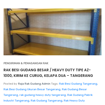
PENGIRIMAN & PEMASANGAN RAK
RAK BESI GUDANG BESAR / HEAVY DUTY TIPE AZ-
1000, KIRIM KE CURUG, KELAPA DUA – TANGERANG
Posted by
Raja Rak Gudang Admin
Tags:
Rak Besi Gudang Tangerang
,
Rak Besi Gudang Ukuran Besar Tangerang
,
Rak Gudang Besar
Tangerang
,
rak gudang heavy duty tangerang
,
Rak Gudang Pabrik
Industri Tangerang
,
Rak Gudang Tangerang
,
Rak Heavy Duty