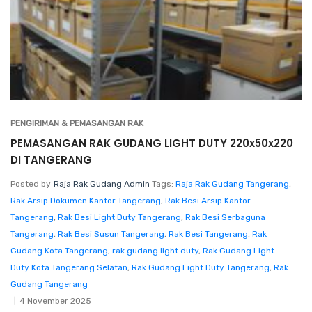
PENGIRIMAN & PEMASANGAN RAK
PEMASANGAN RAK GUDANG LIGHT DUTY 220x50x220
DI TANGERANG
Posted by
Raja Rak Gudang Admin
Tags:
Raja Rak Gudang Tangerang
,
Rak Arsip Dokumen Kantor Tangerang
,
Rak Besi Arsip Kantor
Tangerang
,
Rak Besi Light Duty Tangerang
,
Rak Besi Serbaguna
Tangerang
,
Rak Besi Susun Tangerang
,
Rak Besi Tangerang
,
Rak
Gudang Kota Tangerang
,
rak gudang light duty
,
Rak Gudang Light
Duty Kota Tangerang Selatan
,
Rak Gudang Light Duty Tangerang
,
Rak
Gudang Tangerang
4 November 2025