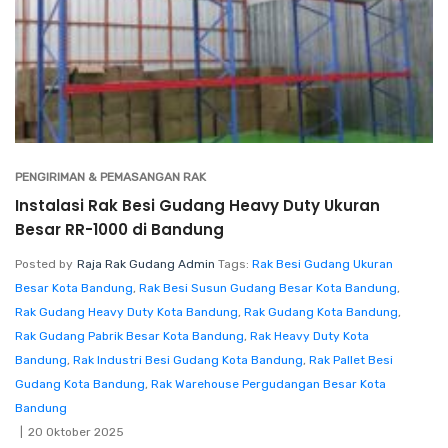
PENGIRIMAN & PEMASANGAN RAK
Instalasi Rak Besi Gudang Heavy Duty Ukuran
Besar RR-1000 di Bandung
Posted by
Raja Rak Gudang Admin
Tags:
Rak Besi Gudang Ukuran
Besar Kota Bandung
,
Rak Besi Susun Gudang Besar Kota Bandung
,
Rak Gudang Heavy Duty Kota Bandung
,
Rak Gudang Kota Bandung
,
Rak Gudang Pabrik Besar Kota Bandung
,
Rak Heavy Duty Kota
Bandung
,
Rak Industri Besi Gudang Kota Bandung
,
Rak Pallet Besi
Gudang Kota Bandung
,
Rak Warehouse Pergudangan Besar Kota
Bandung
20 Oktober 2025