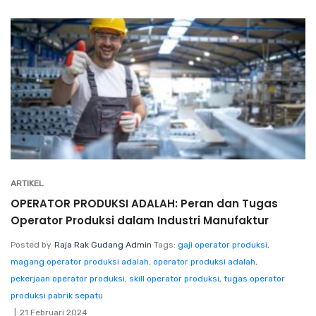
ARTIKEL
OPERATOR PRODUKSI ADALAH: Peran dan Tugas
Operator Produksi dalam Industri Manufaktur
Posted by
Raja Rak Gudang Admin
Tags:
gaji operator produksi
,
magang operator produksi adalah
,
operator produksi adalah
,
pekerjaan operator produksi
,
skill operator produksi
,
tugas operator
produksi pabrik sepatu
21 Februari 2024