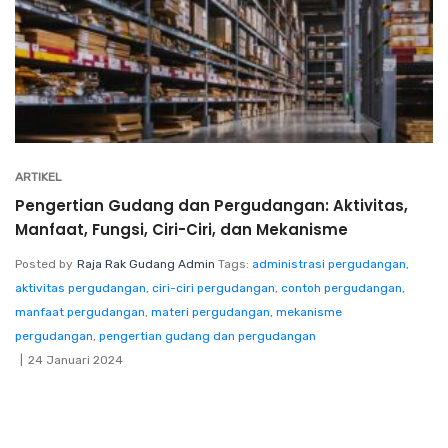
ARTIKEL
Pengertian Gudang dan Pergudangan: Aktivitas,
Manfaat, Fungsi, Ciri-Ciri, dan Mekanisme
Posted by
Raja Rak Gudang Admin
Tags:
administrasi pergudangan
,
aktivitas pergudangan
,
ciri-ciri pergudangan
,
contoh pergudangan
,
manfaat pergudangan
,
materi pergudangan
,
mekanisme
pergudangan
,
pengertian gudang dan pergudangan
24 Januari 2024