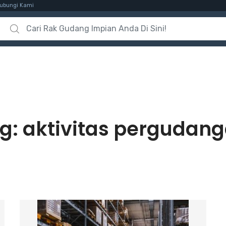
ubungi Kami
Search for:
g:
aktivitas pergudan