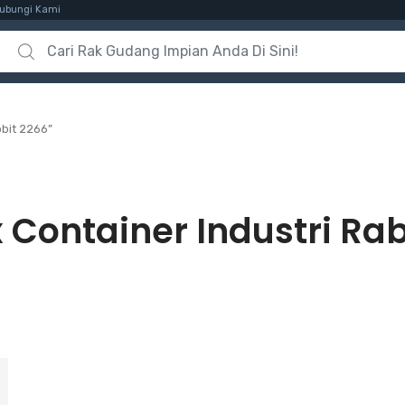
ubungi Kami
Search for:
bbit 2266”
 Container Industri Ra