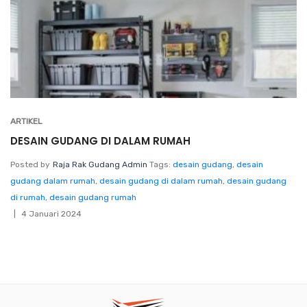
ARTIKEL
DESAIN GUDANG DI DALAM RUMAH
Posted by
Raja Rak Gudang Admin
Tags:
desain gudang
,
desain
gudang dalam rumah
,
desain gudang di dalam rumah
,
desain gudang
di rumah
,
desain gudang rumah
4 Januari 2024