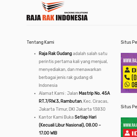
Tentang Kami
Situs P
Raja Rak Gudang
adalah salah satu
perintis pertama kali yang menjual,
menyediakan, dan menawarkan
berbagai jenis rak gudang di
Indonesia
Alamat Kami : Jalan
Mastrip No. 45A
RT.7/RW.3, Rambutan
, Kec. Ciracas,
Situs P
Jakarta Timur, DKI Jakarta 13830
Kantor Kami Buka
Setiap Hari
(Kecuali Libur Nasional), 08.00 –
17.00 WIB