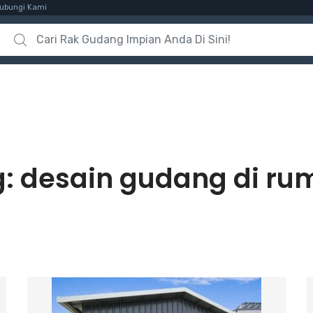
ubungi Kami
Search for:
g:
desain gudang di ru