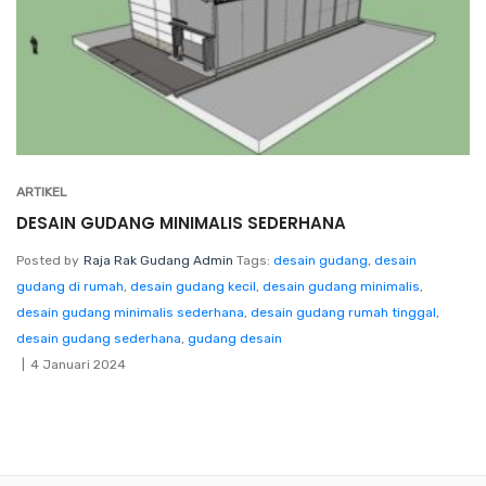
ARTIKEL
DESAIN GUDANG MINIMALIS SEDERHANA
Posted by
Raja Rak Gudang Admin
Tags:
desain gudang
,
desain
gudang di rumah
,
desain gudang kecil
,
desain gudang minimalis
,
desain gudang minimalis sederhana
,
desain gudang rumah tinggal
,
desain gudang sederhana
,
gudang desain
4 Januari 2024