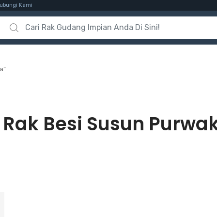
ubungi Kami
Search for:
a”
:
Rak Besi Susun Purwa