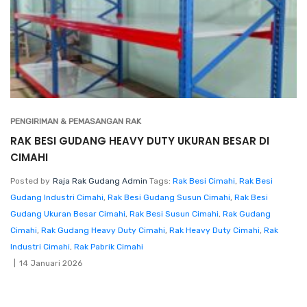
PENGIRIMAN & PEMASANGAN RAK
RAK BESI GUDANG HEAVY DUTY UKURAN BESAR DI
CIMAHI
Posted by
Raja Rak Gudang Admin
Tags:
Rak Besi Cimahi
,
Rak Besi
Gudang Industri Cimahi
,
Rak Besi Gudang Susun Cimahi
,
Rak Besi
Gudang Ukuran Besar Cimahi
,
Rak Besi Susun Cimahi
,
Rak Gudang
Cimahi
,
Rak Gudang Heavy Duty Cimahi
,
Rak Heavy Duty Cimahi
,
Rak
Industri Cimahi
,
Rak Pabrik Cimahi
14 Januari 2026