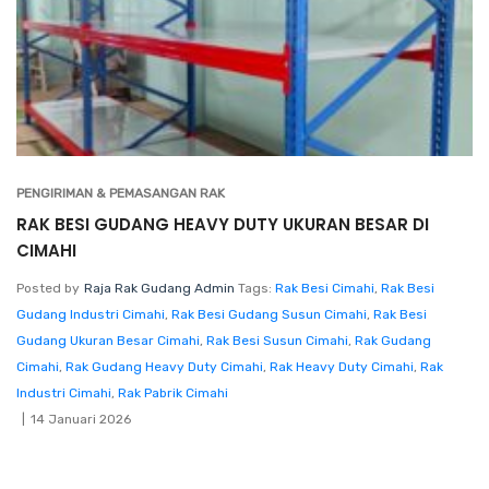
PENGIRIMAN & PEMASANGAN RAK
RAK BESI GUDANG HEAVY DUTY UKURAN BESAR DI
CIMAHI
Posted by
Raja Rak Gudang Admin
Tags:
Rak Besi Cimahi
,
Rak Besi
Gudang Industri Cimahi
,
Rak Besi Gudang Susun Cimahi
,
Rak Besi
Gudang Ukuran Besar Cimahi
,
Rak Besi Susun Cimahi
,
Rak Gudang
Cimahi
,
Rak Gudang Heavy Duty Cimahi
,
Rak Heavy Duty Cimahi
,
Rak
Industri Cimahi
,
Rak Pabrik Cimahi
14 Januari 2026