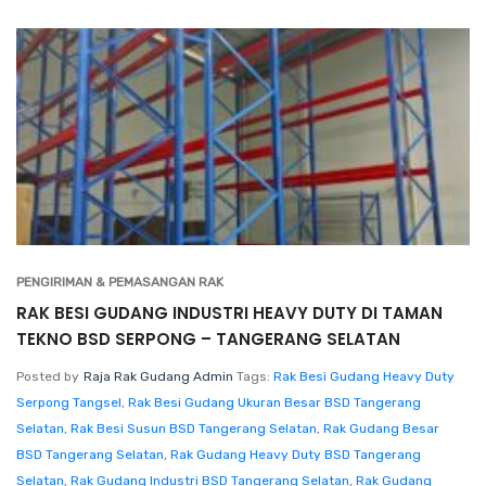
PENGIRIMAN & PEMASANGAN RAK
RAK BESI GUDANG INDUSTRI HEAVY DUTY DI TAMAN
TEKNO BSD SERPONG – TANGERANG SELATAN
Posted by
Raja Rak Gudang Admin
Tags:
Rak Besi Gudang Heavy Duty
Serpong Tangsel
,
Rak Besi Gudang Ukuran Besar BSD Tangerang
Selatan
,
Rak Besi Susun BSD Tangerang Selatan
,
Rak Gudang Besar
BSD Tangerang Selatan
,
Rak Gudang Heavy Duty BSD Tangerang
Selatan
,
Rak Gudang Industri BSD Tangerang Selatan
,
Rak Gudang