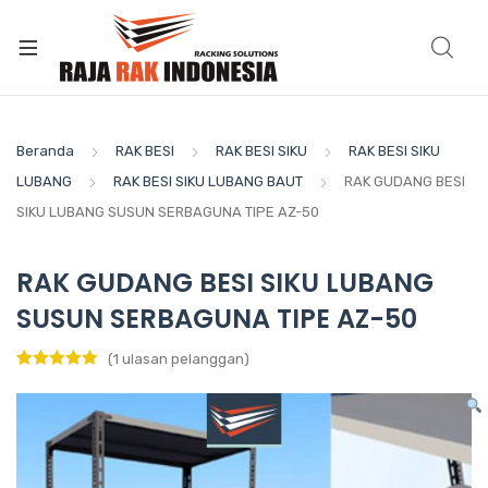
Beranda
RAK BESI
RAK BESI SIKU
RAK BESI SIKU
LUBANG
RAK BESI SIKU LUBANG BAUT
RAK GUDANG BESI
SIKU LUBANG SUSUN SERBAGUNA TIPE AZ-50
RAK GUDANG BESI SIKU LUBANG
SUSUN SERBAGUNA TIPE AZ-50
(
1
ulasan pelanggan)
Peringkat
1
5.00
dari 5
berdasarka
n
penilaian
pelanggan