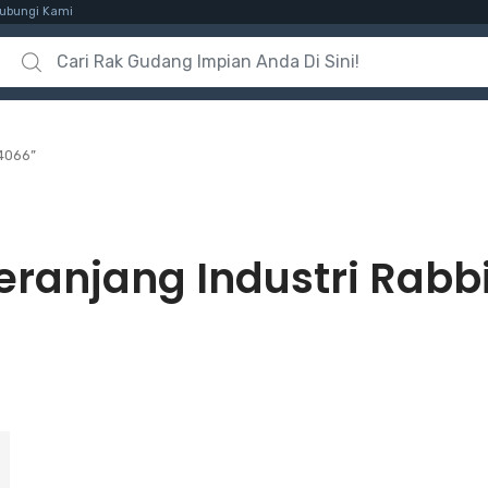
ubungi Kami
Search for:
 4066”
eranjang Industri Rabb