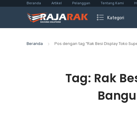
Beranda
Artikel
Pelanggan
Tentang Kami
H
Kategori
Beranda
Pos dengan tag “Rak Besi Display Toko Su
Tag:
Rak Be
Bangun