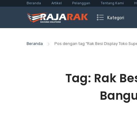
Beranda
Artikel
Pelanggan
Tentang Kami
H
Kategori
Beranda
Pos dengan tag “Rak Besi Display Toko Sup
Tag:
Rak Be
Bangu