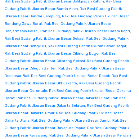
Rak Besi Gudang Pabrik Ukuran Besar Balikpapan Kaltim
,
Rak Besi
Gudang Pabrik Ukuran Besar Banda Aceh
,
Rak Besi Gudang Pabrik
Ukuran Besar Bandar Lampung
,
Rak Besi Gudang Pabrik Ukuran Besar
Bandung Jawa Barat
,
Rak Besi Gudang Pabrik Ukuran Besar
Banjarmasin Kalsel
,
Rak Besi Gudang Pabrik Ukuran Besar Batam Kepri
,
Rak Besi Gudang Pabrik Ukuran Besar Bekasi
,
Rak Besi Gudang Pabrik
Ukuran Besar Bengkulu
,
Rak Besi Gudang Pabrik Ukuran Besar Bogor
,
Rak Besi Gudang Pabrik Ukuran Besar Cibinong Bogor
,
Rak Besi
Gudang Pabrik Ukuran Besar Cikarang Bekasi
,
Rak Besi Gudang Pabrik
Ukuran Besar Cilegon Banten
,
Rak Besi Gudang Pabrik Ukuran Besar
Denpasar Bali
,
Rak Besi Gudang Pabrik Ukuran Besar Depok
,
Rak Besi
Gudang Pabrik Ukuran Besar DKI Jakarta
,
Rak Besi Gudang Pabrik
Ukuran Besar Gorontalo
,
Rak Besi Gudang Pabrik Ukuran Besar Jakarta
Barat
,
Rak Besi Gudang Pabrik Ukuran Besar Jakarta Pusat
,
Rak Besi
Gudang Pabrik Ukuran Besar Jakarta Selatan
,
Rak Besi Gudang Pabrik
Ukuran Besar Jakarta Timur
,
Rak Besi Gudang Pabrik Ukuran Besar
Jakarta Utara
,
Rak Besi Gudang Pabrik Ukuran Besar Jambi
,
Rak Besi
Gudang Pabrik Ukuran Besar Jayapura Papua
,
Rak Besi Gudang Pabrik
Ukuran Besar Karawang
,
Rak Besi Gudang Pabrik Ukuran Besar Kendari