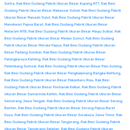
Sultra
,
Rak Besi Gudang Pabrik Ukuran Besar Kupang NTT
,
Rak Besi
Gudang Pabrik Ukuran Besar Makassar Sulsel
,
Rak Besi Gudang Pabrik
Ukuran Besar Manado Sulut
,
Rak Besi Gudang Pabrik Ukuran Besar
Manokwari Papua Barat
,
Rak Besi Gudang Pabrik Ukuran Besar
Mataram NTB
,
Rak Besi Gudang Pabrik Ukuran Besar Mauju Sulbar
,
Rak
Besi Gudang Pabrik Ukuran Besar Medan Sumut
,
Rak Besi Gudang
Pabrik Ukuran Besar Meruke Papua
,
Rak Besi Gudang Pabrik Ukuran
Besar Padang Sumbar
,
Rak Besi Gudang Pabrik Ukuran Besar
Palangkaraya Kalteng
,
Rak Besi Gudang Pabrik Ukuran Besar
Palembang Sumsel
,
Rak Besi Gudang Pabrik Ukuran Besar Palu Suteng
,
Rak Besi Gudang Pabrik Ukuran Besar Pangkalpinang Bangka Belitung
,
Rak Besi Gudang Pabrik Ukuran Besar Pekanbaru Riau
,
Rak Besi
Gudang Pabrik Ukuran Besar Pontianak Kalbar
,
Rak Besi Gudang Pabrik
Ukuran Besar Samarinda Kaltim
,
Rak Besi Gudang Pabrik Ukuran Besar
Semarang Jawa Tengah
,
Rak Besi Gudang Pabrik Ukuran Besar Serang
Banten
,
Rak Besi Gudang Pabrik Ukuran Besar Sorong Papua Barat
Daya
,
Rak Besi Gudang Pabrik Ukuran Besar Surabaya Jawa Timur
,
Rak
Besi Gudang Pabrik Ukuran Besar Tangerang
,
Rak Besi Gudang Pabrik
Ukuran Besar Tangerang Selatan
,
Rak Besi Gudang Pabrik Ukuran