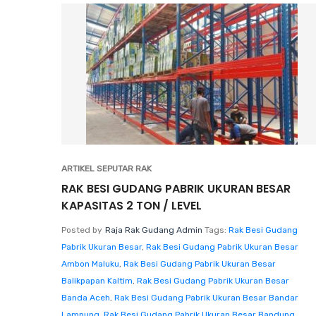
ARTIKEL SEPUTAR RAK
RAK BESI GUDANG PABRIK UKURAN BESAR
KAPASITAS 2 TON / LEVEL
Posted by
Raja Rak Gudang Admin
Tags:
Rak Besi Gudang
Pabrik Ukuran Besar
,
Rak Besi Gudang Pabrik Ukuran Besar
Ambon Maluku
,
Rak Besi Gudang Pabrik Ukuran Besar
Balikpapan Kaltim
,
Rak Besi Gudang Pabrik Ukuran Besar
Banda Aceh
,
Rak Besi Gudang Pabrik Ukuran Besar Bandar
Lampung
,
Rak Besi Gudang Pabrik Ukuran Besar Bandung