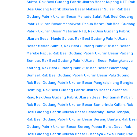
Sultra
,
Rak Besi Gudang Pabrik Ukuran Besar Kupang NTT
,
Rak
Besi Gudang Pabrik Ukuran Besar Makassar Sulsel
,
Rak Besi
Gudang Pabrik Ukuran Besar Manado Sulut
,
Rak Besi Gudang
Pabrik Ukuran Besar Manokwari Papua Barat
,
Rak Besi Gudang
Pabrik Ukuran Besar Mataram NTB
,
Rak Besi Gudang Pabrik
Ukuran Besar Mauju Sulbar
,
Rak Besi Gudang Pabrik Ukuran
Besar Medan Sumut
,
Rak Besi Gudang Pabrik Ukuran Besar
Meruke Papua
,
Rak Besi Gudang Pabrik Ukuran Besar Padang
Sumbar
,
Rak Besi Gudang Pabrik Ukuran Besar Palangkaraya
Kalteng
,
Rak Besi Gudang Pabrik Ukuran Besar Palembang
Sumsel
,
Rak Besi Gudang Pabrik Ukuran Besar Palu Suteng
,
Rak Besi Gudang Pabrik Ukuran Besar Pangkalpinang Bangka
Belitung
,
Rak Besi Gudang Pabrik Ukuran Besar Pekanbaru
Riau
,
Rak Besi Gudang Pabrik Ukuran Besar Pontianak Kalbar
,
Rak Besi Gudang Pabrik Ukuran Besar Samarinda Kaltim
,
Rak
Besi Gudang Pabrik Ukuran Besar Semarang Jawa Tengah
,
Rak Besi Gudang Pabrik Ukuran Besar Serang Banten
,
Rak Besi
Gudang Pabrik Ukuran Besar Sorong Papua Barat Daya
,
Rak
Besi Gudang Pabrik Ukuran Besar Surabaya Jawa Timur
,
Rak