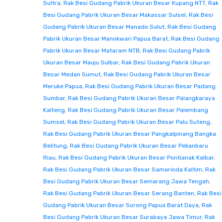
Sultra
,
Rak Besi Gudang Pabrik Ukuran Besar Kupang NTT
,
Rak
Besi Gudang Pabrik Ukuran Besar Makassar Sulsel
,
Rak Besi
Gudang Pabrik Ukuran Besar Manado Sulut
,
Rak Besi Gudang
Pabrik Ukuran Besar Manokwari Papua Barat
,
Rak Besi Gudang
Pabrik Ukuran Besar Mataram NTB
,
Rak Besi Gudang Pabrik
Ukuran Besar Mauju Sulbar
,
Rak Besi Gudang Pabrik Ukuran
Besar Medan Sumut
,
Rak Besi Gudang Pabrik Ukuran Besar
Meruke Papua
,
Rak Besi Gudang Pabrik Ukuran Besar Padang
Sumbar
,
Rak Besi Gudang Pabrik Ukuran Besar Palangkaraya
Kalteng
,
Rak Besi Gudang Pabrik Ukuran Besar Palembang
Sumsel
,
Rak Besi Gudang Pabrik Ukuran Besar Palu Suteng
,
Rak Besi Gudang Pabrik Ukuran Besar Pangkalpinang Bangka
Belitung
,
Rak Besi Gudang Pabrik Ukuran Besar Pekanbaru
Riau
,
Rak Besi Gudang Pabrik Ukuran Besar Pontianak Kalbar
,
Rak Besi Gudang Pabrik Ukuran Besar Samarinda Kaltim
,
Rak
Besi Gudang Pabrik Ukuran Besar Semarang Jawa Tengah
,
Rak Besi Gudang Pabrik Ukuran Besar Serang Banten
,
Rak Besi
Gudang Pabrik Ukuran Besar Sorong Papua Barat Daya
,
Rak
Besi Gudang Pabrik Ukuran Besar Surabaya Jawa Timur
,
Rak