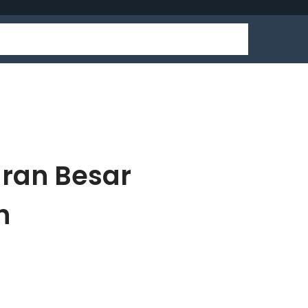
uran Besar
h