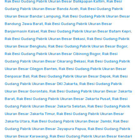
Rak Besi Gudang Pabrik Ukuran Besar Balikpapan Kaltim
,
Rak Besi
Gudang Pabrik Ukuran Besar Banda Aceh
,
Rak Besi Gudang Pabrik
Ukuran Besar Bandar Lampung
,
Rak Besi Gudang Pabrik Ukuran Besar
Bandung Jawa Barat
,
Rak Besi Gudang Pabrik Ukuran Besar
Banjarmasin Kalsel
,
Rak Besi Gudang Pabrik Ukuran Besar Batam Kepri
,
Rak Besi Gudang Pabrik Ukuran Besar Bekasi
,
Rak Besi Gudang Pabrik
Ukuran Besar Bengkulu
,
Rak Besi Gudang Pabrik Ukuran Besar Bogor
,
Rak Besi Gudang Pabrik Ukuran Besar Cibinong Bogor
,
Rak Besi
Gudang Pabrik Ukuran Besar Cikarang Bekasi
,
Rak Besi Gudang Pabrik
Ukuran Besar Cilegon Banten
,
Rak Besi Gudang Pabrik Ukuran Besar
Denpasar Bali
,
Rak Besi Gudang Pabrik Ukuran Besar Depok
,
Rak Besi
Gudang Pabrik Ukuran Besar DKI Jakarta
,
Rak Besi Gudang Pabrik
Ukuran Besar Gorontalo
,
Rak Besi Gudang Pabrik Ukuran Besar Jakarta
Barat
,
Rak Besi Gudang Pabrik Ukuran Besar Jakarta Pusat
,
Rak Besi
Gudang Pabrik Ukuran Besar Jakarta Selatan
,
Rak Besi Gudang Pabrik
Ukuran Besar Jakarta Timur
,
Rak Besi Gudang Pabrik Ukuran Besar
Jakarta Utara
,
Rak Besi Gudang Pabrik Ukuran Besar Jambi
,
Rak Besi
Gudang Pabrik Ukuran Besar Jayapura Papua
,
Rak Besi Gudang Pabrik
Ukuran Besar Karawang
,
Rak Besi Gudang Pabrik Ukuran Besar Kendari