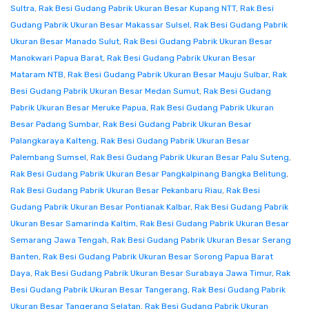
Sultra
,
Rak Besi Gudang Pabrik Ukuran Besar Kupang NTT
,
Rak Besi
Gudang Pabrik Ukuran Besar Makassar Sulsel
,
Rak Besi Gudang Pabrik
Ukuran Besar Manado Sulut
,
Rak Besi Gudang Pabrik Ukuran Besar
Manokwari Papua Barat
,
Rak Besi Gudang Pabrik Ukuran Besar
Mataram NTB
,
Rak Besi Gudang Pabrik Ukuran Besar Mauju Sulbar
,
Rak
Besi Gudang Pabrik Ukuran Besar Medan Sumut
,
Rak Besi Gudang
Pabrik Ukuran Besar Meruke Papua
,
Rak Besi Gudang Pabrik Ukuran
Besar Padang Sumbar
,
Rak Besi Gudang Pabrik Ukuran Besar
Palangkaraya Kalteng
,
Rak Besi Gudang Pabrik Ukuran Besar
Palembang Sumsel
,
Rak Besi Gudang Pabrik Ukuran Besar Palu Suteng
,
Rak Besi Gudang Pabrik Ukuran Besar Pangkalpinang Bangka Belitung
,
Rak Besi Gudang Pabrik Ukuran Besar Pekanbaru Riau
,
Rak Besi
Gudang Pabrik Ukuran Besar Pontianak Kalbar
,
Rak Besi Gudang Pabrik
Ukuran Besar Samarinda Kaltim
,
Rak Besi Gudang Pabrik Ukuran Besar
Semarang Jawa Tengah
,
Rak Besi Gudang Pabrik Ukuran Besar Serang
Banten
,
Rak Besi Gudang Pabrik Ukuran Besar Sorong Papua Barat
Daya
,
Rak Besi Gudang Pabrik Ukuran Besar Surabaya Jawa Timur
,
Rak
Besi Gudang Pabrik Ukuran Besar Tangerang
,
Rak Besi Gudang Pabrik
Ukuran Besar Tangerang Selatan
,
Rak Besi Gudang Pabrik Ukuran