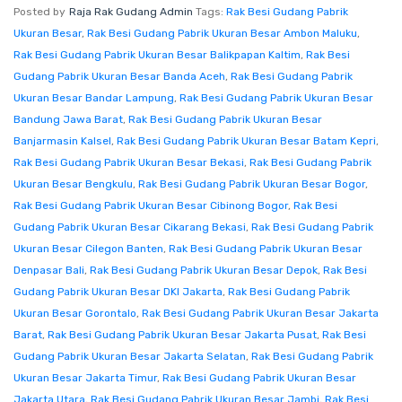
Posted by
Raja Rak Gudang Admin
Tags:
Rak Besi Gudang Pabrik
Ukuran Besar
,
Rak Besi Gudang Pabrik Ukuran Besar Ambon Maluku
,
Rak Besi Gudang Pabrik Ukuran Besar Balikpapan Kaltim
,
Rak Besi
Gudang Pabrik Ukuran Besar Banda Aceh
,
Rak Besi Gudang Pabrik
Ukuran Besar Bandar Lampung
,
Rak Besi Gudang Pabrik Ukuran Besar
Bandung Jawa Barat
,
Rak Besi Gudang Pabrik Ukuran Besar
Banjarmasin Kalsel
,
Rak Besi Gudang Pabrik Ukuran Besar Batam Kepri
,
Rak Besi Gudang Pabrik Ukuran Besar Bekasi
,
Rak Besi Gudang Pabrik
Ukuran Besar Bengkulu
,
Rak Besi Gudang Pabrik Ukuran Besar Bogor
,
Rak Besi Gudang Pabrik Ukuran Besar Cibinong Bogor
,
Rak Besi
Gudang Pabrik Ukuran Besar Cikarang Bekasi
,
Rak Besi Gudang Pabrik
Ukuran Besar Cilegon Banten
,
Rak Besi Gudang Pabrik Ukuran Besar
Denpasar Bali
,
Rak Besi Gudang Pabrik Ukuran Besar Depok
,
Rak Besi
Gudang Pabrik Ukuran Besar DKI Jakarta
,
Rak Besi Gudang Pabrik
Ukuran Besar Gorontalo
,
Rak Besi Gudang Pabrik Ukuran Besar Jakarta
Barat
,
Rak Besi Gudang Pabrik Ukuran Besar Jakarta Pusat
,
Rak Besi
Gudang Pabrik Ukuran Besar Jakarta Selatan
,
Rak Besi Gudang Pabrik
Ukuran Besar Jakarta Timur
,
Rak Besi Gudang Pabrik Ukuran Besar
Jakarta Utara
,
Rak Besi Gudang Pabrik Ukuran Besar Jambi
,
Rak Besi