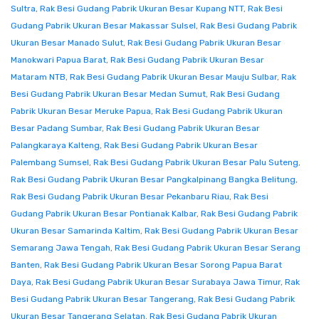
Sultra
,
Rak Besi Gudang Pabrik Ukuran Besar Kupang NTT
,
Rak Besi
Gudang Pabrik Ukuran Besar Makassar Sulsel
,
Rak Besi Gudang Pabrik
Ukuran Besar Manado Sulut
,
Rak Besi Gudang Pabrik Ukuran Besar
Manokwari Papua Barat
,
Rak Besi Gudang Pabrik Ukuran Besar
Mataram NTB
,
Rak Besi Gudang Pabrik Ukuran Besar Mauju Sulbar
,
Rak
Besi Gudang Pabrik Ukuran Besar Medan Sumut
,
Rak Besi Gudang
Pabrik Ukuran Besar Meruke Papua
,
Rak Besi Gudang Pabrik Ukuran
Besar Padang Sumbar
,
Rak Besi Gudang Pabrik Ukuran Besar
Palangkaraya Kalteng
,
Rak Besi Gudang Pabrik Ukuran Besar
Palembang Sumsel
,
Rak Besi Gudang Pabrik Ukuran Besar Palu Suteng
,
Rak Besi Gudang Pabrik Ukuran Besar Pangkalpinang Bangka Belitung
,
Rak Besi Gudang Pabrik Ukuran Besar Pekanbaru Riau
,
Rak Besi
Gudang Pabrik Ukuran Besar Pontianak Kalbar
,
Rak Besi Gudang Pabrik
Ukuran Besar Samarinda Kaltim
,
Rak Besi Gudang Pabrik Ukuran Besar
Semarang Jawa Tengah
,
Rak Besi Gudang Pabrik Ukuran Besar Serang
Banten
,
Rak Besi Gudang Pabrik Ukuran Besar Sorong Papua Barat
Daya
,
Rak Besi Gudang Pabrik Ukuran Besar Surabaya Jawa Timur
,
Rak
Besi Gudang Pabrik Ukuran Besar Tangerang
,
Rak Besi Gudang Pabrik
Ukuran Besar Tangerang Selatan
,
Rak Besi Gudang Pabrik Ukuran