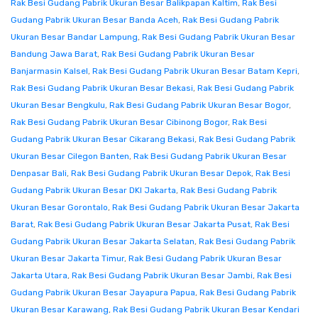
Rak Besi Gudang Pabrik Ukuran Besar Balikpapan Kaltim
,
Rak Besi
Gudang Pabrik Ukuran Besar Banda Aceh
,
Rak Besi Gudang Pabrik
Ukuran Besar Bandar Lampung
,
Rak Besi Gudang Pabrik Ukuran Besar
Bandung Jawa Barat
,
Rak Besi Gudang Pabrik Ukuran Besar
Banjarmasin Kalsel
,
Rak Besi Gudang Pabrik Ukuran Besar Batam Kepri
,
Rak Besi Gudang Pabrik Ukuran Besar Bekasi
,
Rak Besi Gudang Pabrik
Ukuran Besar Bengkulu
,
Rak Besi Gudang Pabrik Ukuran Besar Bogor
,
Rak Besi Gudang Pabrik Ukuran Besar Cibinong Bogor
,
Rak Besi
Gudang Pabrik Ukuran Besar Cikarang Bekasi
,
Rak Besi Gudang Pabrik
Ukuran Besar Cilegon Banten
,
Rak Besi Gudang Pabrik Ukuran Besar
Denpasar Bali
,
Rak Besi Gudang Pabrik Ukuran Besar Depok
,
Rak Besi
Gudang Pabrik Ukuran Besar DKI Jakarta
,
Rak Besi Gudang Pabrik
Ukuran Besar Gorontalo
,
Rak Besi Gudang Pabrik Ukuran Besar Jakarta
Barat
,
Rak Besi Gudang Pabrik Ukuran Besar Jakarta Pusat
,
Rak Besi
Gudang Pabrik Ukuran Besar Jakarta Selatan
,
Rak Besi Gudang Pabrik
Ukuran Besar Jakarta Timur
,
Rak Besi Gudang Pabrik Ukuran Besar
Jakarta Utara
,
Rak Besi Gudang Pabrik Ukuran Besar Jambi
,
Rak Besi
Gudang Pabrik Ukuran Besar Jayapura Papua
,
Rak Besi Gudang Pabrik
Ukuran Besar Karawang
,
Rak Besi Gudang Pabrik Ukuran Besar Kendari