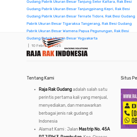
Gudang Pabrik Ukuran Besar Tanjung Selor Kaltara
,
Rak Besi
Gudang Pabrik Ukuran Besar Tanjungpinang Kepri
,
Rak Besi
Gudang Pabrik Ukuran Besar Ternate Tidore
,
Rak Besi Gudang
Pabrik Ukuran Besar Tigaraksa Tangerang
,
Rak Besi Gudang
Pabrik Ukuran Besar Wamena Papua Pegunungan
,
Rak Besi
Gudang Pabrik Ukuran Besar Yogyakarta
10 Februari 2025
Tentang Kami
Situs P
Raja Rak Gudang
adalah salah satu
perintis pertama kali yang menjual,
menyediakan, dan menawarkan
berbagai jenis rak gudang di
Indonesia
Alamat Kami : Jalan
Mastrip No. 45A