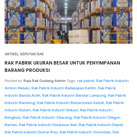
ARTIKEL SEPUTAR RAK
RAK PABRIK UKURAN BESAR UNTUK PENYIMPANAN
BARANG PRODUKSI
Posted by
Raja Rak Gudang Admin
Tags:
rak pabrik
,
Rak Pabrik Industri
Ambon Maluku
,
Rak Pabrik Industri Balikpapan Kaltim
,
Rak Pabrik
Industri Banda Aceh
,
Rak Pabrik Industri Bandar Lampung
,
Rak Pabrik
Industri Bandung
,
Rak Pabrik Industri Banjarmasin Kalsel
,
Rak Pabrik
Industri Batam
,
Rak Pabrik Industri Bekasi
,
Rak Pabrik Industri
Bengkulu
,
Rak Pabrik Industri Cikarang
,
Rak Pabrik Industri Cilegon
Banten
,
Rak Pabrik Industri Denpasar Bali
,
Rak Pabrik Industri Depok
,
Rak Pabrik Industri Dumai Riau
,
Rak Pabrik Industri Gorontalo
,
Rak