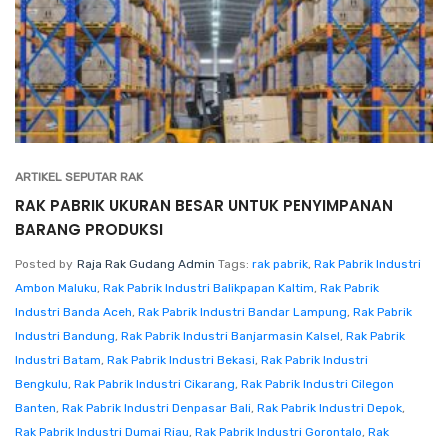
ARTIKEL SEPUTAR RAK
RAK PABRIK UKURAN BESAR UNTUK PENYIMPANAN
BARANG PRODUKSI
Posted by
Raja Rak Gudang Admin
Tags:
rak pabrik
,
Rak Pabrik Industri
Ambon Maluku
,
Rak Pabrik Industri Balikpapan Kaltim
,
Rak Pabrik
Industri Banda Aceh
,
Rak Pabrik Industri Bandar Lampung
,
Rak Pabrik
Industri Bandung
,
Rak Pabrik Industri Banjarmasin Kalsel
,
Rak Pabrik
Industri Batam
,
Rak Pabrik Industri Bekasi
,
Rak Pabrik Industri
Bengkulu
,
Rak Pabrik Industri Cikarang
,
Rak Pabrik Industri Cilegon
Banten
,
Rak Pabrik Industri Denpasar Bali
,
Rak Pabrik Industri Depok
,
Rak Pabrik Industri Dumai Riau
,
Rak Pabrik Industri Gorontalo
,
Rak