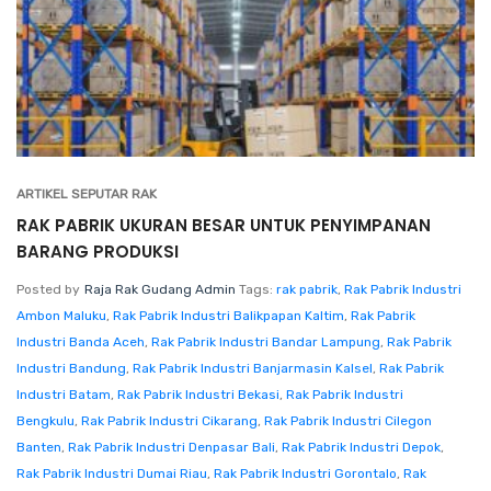
ARTIKEL SEPUTAR RAK
RAK PABRIK UKURAN BESAR UNTUK PENYIMPANAN
BARANG PRODUKSI
Posted by
Raja Rak Gudang Admin
Tags:
rak pabrik
,
Rak Pabrik Industri
Ambon Maluku
,
Rak Pabrik Industri Balikpapan Kaltim
,
Rak Pabrik
Industri Banda Aceh
,
Rak Pabrik Industri Bandar Lampung
,
Rak Pabrik
Industri Bandung
,
Rak Pabrik Industri Banjarmasin Kalsel
,
Rak Pabrik
Industri Batam
,
Rak Pabrik Industri Bekasi
,
Rak Pabrik Industri
Bengkulu
,
Rak Pabrik Industri Cikarang
,
Rak Pabrik Industri Cilegon
Banten
,
Rak Pabrik Industri Denpasar Bali
,
Rak Pabrik Industri Depok
,
Rak Pabrik Industri Dumai Riau
,
Rak Pabrik Industri Gorontalo
,
Rak