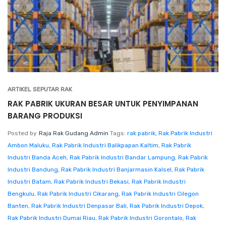
ARTIKEL SEPUTAR RAK
RAK PABRIK UKURAN BESAR UNTUK PENYIMPANAN
BARANG PRODUKSI
Posted by
Raja Rak Gudang Admin
Tags:
rak pabrik
,
Rak Pabrik Industri
Ambon Maluku
,
Rak Pabrik Industri Balikpapan Kaltim
,
Rak Pabrik
Industri Banda Aceh
,
Rak Pabrik Industri Bandar Lampung
,
Rak Pabrik
Industri Bandung
,
Rak Pabrik Industri Banjarmasin Kalsel
,
Rak Pabrik
Industri Batam
,
Rak Pabrik Industri Bekasi
,
Rak Pabrik Industri
Bengkulu
,
Rak Pabrik Industri Cikarang
,
Rak Pabrik Industri Cilegon
Banten
,
Rak Pabrik Industri Denpasar Bali
,
Rak Pabrik Industri Depok
,
Rak Pabrik Industri Dumai Riau
,
Rak Pabrik Industri Gorontalo
,
Rak